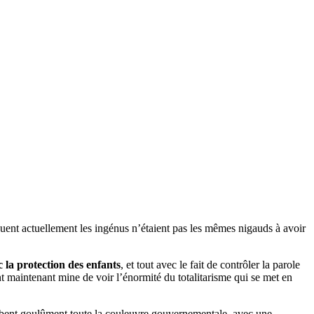
jouent actuellement les ingénus n’étaient pas les mêmes nigauds à avoir
ec la protection des enfants
, et tout avec le fait de contrôler la parole
ont maintenant mine de voir l’énormité du totalitarisme qui se met en
gobent goulûment toute la couleuvre gouvernementale, avec une