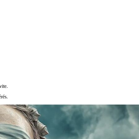
ite.
érés.