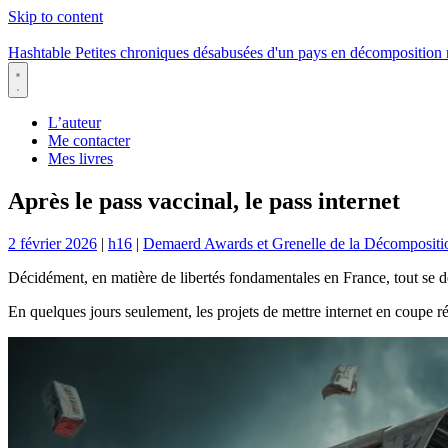
Skip to content
Hashtable
Petites chroniques désabusées d'un pays en décomposition
Menu
L’auteur
Me contacter
Mes livres
Après le pass vaccinal, le pass internet
2 février 2026
|
h16
|
Demaerd Awards et Grenelle de la Décompositi
Décidément, en matière de libertés fondamentales en France, tout se dé
En quelques jours seulement, les projets de mettre internet en coupe ré