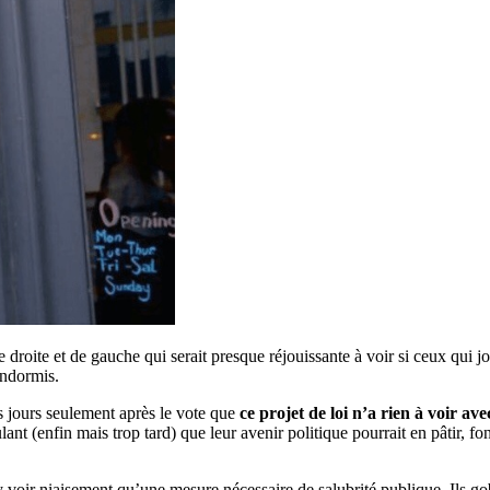
 droite et de gauche qui serait presque réjouissante à voir si ceux qui 
endormis.
s jours seulement après le vote que
ce projet de loi n’a rien à voir av
ant (enfin mais trop tard) que leur avenir politique pourrait en pâtir, f
 voir niaisement qu’une mesure nécessaire de salubrité publique. Ils 