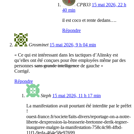
CPB33
15 mai 2026, 22 h
40 min
il est coco et rente dedans….
Répondre
Grosminet
15 mai 2026, 9 h 04 min
« Ce qui est intéressant dans les tactiques d’Alinsky est
qu’elles ont été conçues pour être employées même par des
personnes
sans grande intelligence
de gauche »
Corrigé.
Répondre
Steph
15 mai 2026, 11 h 17 min
La manifestation avait pourtant été interdite par le préfet
!
ouest-france.fr/societe/faits-divers/reportage-on-a-notre-
liberte-dexpression-la-brasserie-bretonne-derik-tegner-
inauguree-malgre-la-manifestation-758c4c98-4fbd-
11f1-9eda-464e58e97699