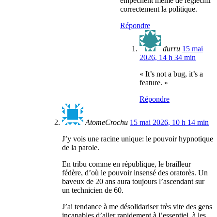
empêchent même de régléchir
correctement la politique.
Répondre
durru
15 mai
2026, 14 h 34 min
« It’s not a bug, it’s a
feature. »
Répondre
AtomeCrochu
15 mai 2026, 10 h 14 min
J’y vois une racine unique: le pouvoir hypnotique
de la parole.
En tribu comme en république, le brailleur
fédère, d’où le pouvoir insensé des oratorès. Un
baveux de 20 ans aura toujours l’ascendant sur
un technicien de 60.
J’ai tendance à me désolidariser très vite des gens
incapables d’aller rapidement à l’essentiel, à les