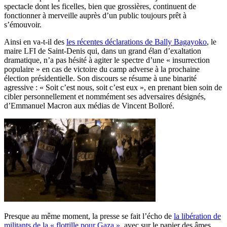
spectacle dont les ficelles, bien que grossières, continuent de
fonctionner à merveille auprès d’un public toujours prêt à
s’émouvoir.
Ainsi en va-t-il des
les récentes déclarations de Bally Bagayoko
, le
maire LFI de Saint-Denis qui, dans un grand élan d’exaltation
dramatique, n’a pas hésité à agiter le spectre d’une « insurrection
populaire » en cas de victoire du camp adverse à la prochaine
élection présidentielle. Son discours se résume à une binarité
agressive : « Soit c’est nous, soit c’est eux », en prenant bien soin de
cibler personnellement et nommément ses adversaires désignés,
d’Emmanuel Macron aux médias de Vincent Bolloré.
Presque au même moment, la presse se fait l’écho de
la libération de
militants de la « flottille pour Gaza »
, avec sur le papier des âmes