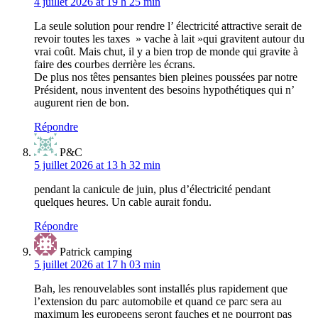
4 juillet 2026 at 19 h 25 min
La seule solution pour rendre l’ électricité attractive serait de
revoir toutes les taxes » vache à lait »qui gravitent autour du
vrai coût. Mais chut, il y a bien trop de monde qui gravite à
faire des courbes derrière les écrans.
De plus nos têtes pensantes bien pleines poussées par notre
Président, nous inventent des besoins hypothétiques qui n’
augurent rien de bon.
Répondre
P&C
5 juillet 2026 at 13 h 32 min
pendant la canicule de juin, plus d’électricité pendant
quelques heures. Un cable aurait fondu.
Répondre
Patrick camping
5 juillet 2026 at 17 h 03 min
Bah, les renouvelables sont installés plus rapidement que
l’extension du parc automobile et quand ce parc sera au
maximum les europeens seront fauches et ne pourront pas