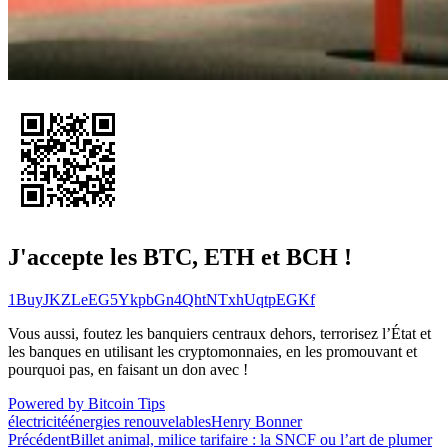
J'accepte les BTC, ETH et BCH !
1BuyJKZLeEG5YkpbGn4QhtNTxhUqtpEGKf
Vous aussi, foutez les banquiers centraux dehors, terrorisez l’État et
les banques en utilisant les cryptomonnaies, en les promouvant et
pourquoi pas, en faisant un don avec !
Powered by Bitcoin Tips
électricité
énergies renouvelables
Henry Bonner
Navigation
Précédent
Billet animal, milice tarifaire : la SNCF ou l’art de plumer