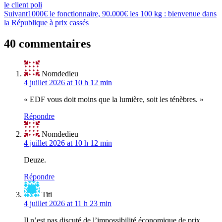
le client poli
de
Suivant
1000€ le fonctionnaire, 90.000€ les 100 kg : bienvenue dans
l’article
la République à prix cassés
40 commentaires
Nomdedieu
4 juillet 2026 at 10 h 12 min
« EDF vous doit moins que la lumière, soit les ténèbres. »
Répondre
Nomdedieu
4 juillet 2026 at 10 h 12 min
Deuze.
Répondre
Titi
4 juillet 2026 at 11 h 23 min
Il n’est pas discuté de l’impossibilité économique de prix