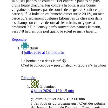
sa ou ses pannes de courant. Hier encore 2 pannes de plus
d’une heure chacune. Par contre à la boîte, à une bonne
vingtaine de bornes, pas de soucis de ce genre. Serait-ce que
parce qu’à la boîte on est branché direct sur le 20 kV, ou bien
parce qu’à seulement quelques kilomètres de chez moi dans
les champs on cultive désormais les miroirs magiques à
profusion ? D’ailleurs y’a très souvent des pannes le matin,
vers 7-8 heures, pile poil quand le soleil se met à taper…
Répondre
durru
4 juillet 2026 at 13 h 00 min
Le bonheur est dans le pré 😀
C’est le concept de « prosumateur », faudra s’y habituer
!
Répondre
Grosminet
4 juillet 2026 at 13 h 15 min
@ durru 4 juillet 2026, 13 h 00 min
J’t’en foutrais du prosumateur ! C’est des putains
de champs, le long de l’autoroute Pitești-capitale