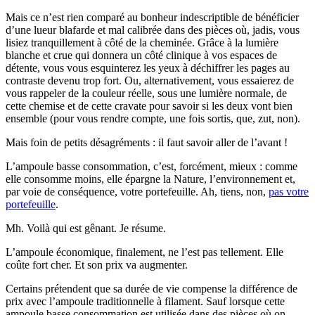
Mais ce n’est rien comparé au bonheur indescriptible de bénéficier
d’une lueur blafarde et mal calibrée dans des pièces où, jadis, vous
lisiez tranquillement à côté de la cheminée. Grâce à la lumière
blanche et crue qui donnera un côté clinique à vos espaces de
détente, vous vous esquinterez les yeux à déchiffrer les pages au
contraste devenu trop fort. Ou, alternativement, vous essaierez de
vous rappeler de la couleur réelle, sous une lumière normale, de
cette chemise et de cette cravate pour savoir si les deux vont bien
ensemble (pour vous rendre compte, une fois sortis, que, zut, non).
Mais foin de petits désagréments : il faut savoir aller de l’avant !
L’ampoule basse consommation, c’est, forcément, mieux : comme
elle consomme moins, elle épargne la Nature, l’environnement et,
par voie de conséquence, votre portefeuille. Ah, tiens, non,
pas votre
portefeuille
.
Mh. Voilà qui est gênant. Je résume.
L’ampoule économique, finalement, ne l’est pas tellement. Elle
coûte fort cher. Et son prix va augmenter.
Certains prétendent que sa durée de vie compense la différence de
prix avec l’ampoule traditionnelle à filament. Sauf lorsque cette
ampoule basse consommation est utilisée dans des pièces où on