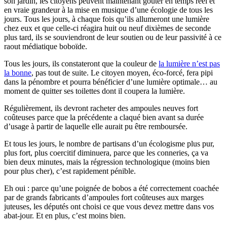
son jardin, les citoyens peuvent maintenant goûter en temps réel et
en vraie grandeur à la mise en musique d’une écologie de tous les
jours. Tous les jours, à chaque fois qu’ils allumeront une lumière
chez eux et que celle-ci réagira huit ou neuf dixièmes de seconde
plus tard, ils se souviendront de leur soutien ou de leur passivité à ce
raout médiatique boboïde.
Tous les jours, ils constateront que la couleur de
la lumière n’est pas
la bonne
, pas tout de suite. Le citoyen moyen, éco-forcé, fera pipi
dans la pénombre et pourra bénéficier d’une lumière optimale… au
moment de quitter ses toilettes dont il coupera la lumière.
Régulièrement, ils devront racheter des ampoules neuves fort
coûteuses parce que la précédente a claqué bien avant sa durée
d’usage à partir de laquelle elle aurait pu être remboursée.
Et tous les jours, le nombre de partisans d’un écologisme plus pur,
plus fort, plus coercitif diminuera, parce que les conneries, ça va
bien deux minutes, mais la régression technologique (moins bien
pour plus cher), c’est rapidement pénible.
Eh oui : parce qu’une poignée de bobos a été correctement coachée
par de grands fabricants d’ampoules fort coûteuses aux marges
juteuses, les députés ont choisi ce que vous devez mettre dans vos
abat-jour. Et en plus, c’est moins bien.