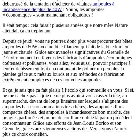
débarrassé de la tentation d’acheter de vilaines
ampoules à
incandescence de plus de 40W
! Youpi, les ampoules
« économiques » sont maintenant obligatoires !
Il était temps : cela faisait plusieurs années que notre mère Nature
attendait ça en trépignant.
Depuis ce jeudi, vous ne pourrez donc plus vous procurer des bêtes
ampoules de 60W avec un bête filament qui fait de la bête lumière
jaune et chaude. Grâce aux avancées significatives du Grenelle de
l’Environnement en faveur des fabricants d’ampoules économiques
coûteuses et polluantes, vous allez, vous aussi, pouvoir participer à
leur enrichissement tout en continuant de polluer un peu plus la
planète grâce aux métaux lourds et aux méthodes de fabrication
extrêmement complexes de ces nouvelles ampoules.
Et ça, je sais que ça fait plaisir à l’écolo qui sommeille en vous. Si si,
ne me cachez pas la joie de ne plus avoir à vous casser la tête, au
supermarché, devant de longs linéaires sur lesquels s’alignent des
ampoules basse consommations très chères, des ampoules fluo-
compactes chères, des ampoules à incandescence bon marché, des
bougies parfumées et un pot de confiture oublié là par un précédent
consommateur. Grâce aux efforts de Jean-Louis Borloo et son
Grenelle, grâces aux vigoureuses actions des Verts, vous n’aurez
plus ce choix cornélien.