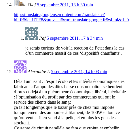
Olaf
5 septembre 2011, 13 h 30 min
http://translate.googleusercontent.com/translate_c?
hl=fr&ie=UTF8&prev=_t&rurl=translate.google.fr&sl=pl&t
Paf
5 septembre 2011, 17 h 34 min
je serais curieux de voir la reaction de l’etat dans le cas
d’un commerce massif de ces ‘dispositifs chauffants’.
Alexandre L
5 septembre 2011, 14 h 03 min
Détail amusant : l’esprit écolo et les intérêts économiques des
fabricants d’ampoules dites basse consommation se heurtent
d’ores et déjà à un phénomène économique, libéral, inévitable
: l’optimisation du profit par des commerçants qui ont le
service des clients dans le sang:
ça fait longtemps que le bazar près de chez moi importe
tranquilement des ampoules à filament, de 100W et tout ce
qu’on veut… il en vend à la pelle, et en plus les gens les
stockent.
Ce genre de circuit parallèle ne fera que croitre et embellir,