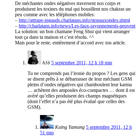
De méchantes ondes négatives traversent nos corps et
produisent les toxines du mal qui bousillent nos chakras un
peu comme avec les téléphones mobiles:
–
http://attrape-nigauds.charlatans.info/stopauxondes.shtml
–
http://charlatans.info/news/Les-faux-rayonnements-peuvent
La solution: un bon chamane Feng Shui qui vient arranger
tout ça dans ta maison et c’est résolu. ^^
Mais pour le reste, entièrement d’accord avec ton article.
h16
5 septembre 2011, 12 h 18 min
Tu ne comprends pas l’ironie du propos ? Les gens qui
se disent prêts à se débarrasser de leur méchant GSM
pleins d’ondes négatives qui chamboulent leur karma
… achètent des ampoules éco-compactes … dont il est
avéré qu’elles produisent des champs magnétiques
(dont l’effet n’a pas été plus évalué que celles des
GSM).
Kuing Yamang
5 septembre 2011, 12 h
51 min