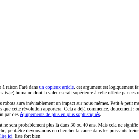
e à raison Faré dans
un copieux article
, cet argument est logiquement fa
ais-je) humaine dont la valeur serait supérieure à celle offerte par ces ro
es robots aura inévitablement un impact sur nous-mêmes. Petit-à-petit ma
s que cette révolution apportera. Cela a déjà commencé, doucement : on
ain par des
équipements de plus en plus sophistiqués
.
 ne sera probablement plus là dans 30 ou 40 ans. Mais cela ne signifie 
che, peut-être devons-nous en chercher la cause dans les puissants frei
lire ici
, liste fort bien.