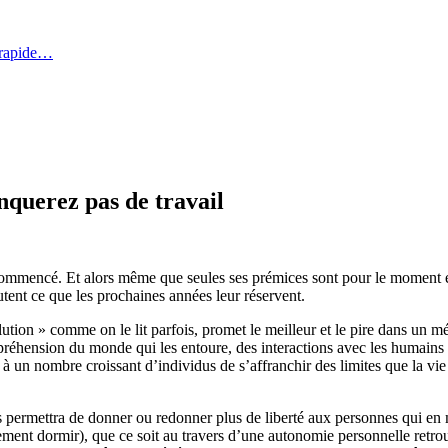
 rapide…
nquerez pas de travail
 commencé. Et alors même que seules ses prémices sont pour le moment en
tent ce que les prochaines années leur réservent.
lution » comme on le lit parfois, promet le meilleur et le pire dans un mél
éhension du monde qui les entoure, des interactions avec les humains qui
 un nombre croissant d’individus de s’affranchir des limites que la vie 
es permettra de donner ou redonner plus de liberté aux personnes qui en
plement dormir), que ce soit au travers d’une autonomie personnelle retr