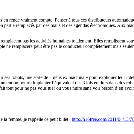
n s’en rende vraiment compte. Penser à tous ces distributeurs automati
 partie remplacés par des mails et des agendas électroniques. Aux machin
…
 remplacent pas les activités humaines totalement. Elles remplissent sou
ple ne remplacera peut être pas le conducteur complètement mais seulem
r ses robots, une sorte de « deus ex machina » pour expliquer leur intel
ment on pourra implanter l’équivalent des 3 lois en durs dans des robots
ait tout pour ne pas vous tuer ou vous nuire sana voir besoin d’en avoi
la femme, je rappelle ce petit billet :
http://h16free.com/2011/04/13/7