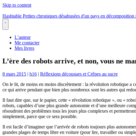
Skip to content
Hashtable
Petites chroniques désabusées d'un pays en décomposition
Menu
L’auteur
Me contacter
Mes livres
L’ère des robots arrive, et non, vous ne ma
8 mars 2015
|
h16
|
Réflexions décousues et Crêpes au sucre
On le lit, de moins en moins discrètement : la révolution robotique a
ce qui arrive pendant que bien plus nombreux sont les autres qui redou
Il faut dire que, sur le papier, cette « révolution robotique », ou « robo
robots, capables d’une plus grande autonomie et d’une meilleure compr
résoudront des problèmes tous les jours plus complexes et permettront à
simplement, parce que ce sera possible.
Il est facile d’imaginer que l’arrivée de robots toujours plus autonom
grandes plages de temps libre en voiture (pour lire, travailler ou sim