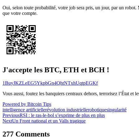
Oui, selon toute probabilité, votre job sera pris, un jour, par un robot
que votre compte.
J'accepte les BTC, ETH et BCH !
1BuyJKZLeEG5YkpbGn4QhtNTxhUqtpEGKf
Vous aussi, foutez les banquiers centraux dehors, terrorisez l’État et 
Powered by Bitcoin Tips
intelligence artificielle
révolution industrielle
robotique
singularité
Navigation
Previous
RSI : le ras-le-bol s’exprime de plus en plus
Next
Un Front national et un Valls tragique
de
l’article
277 Comments