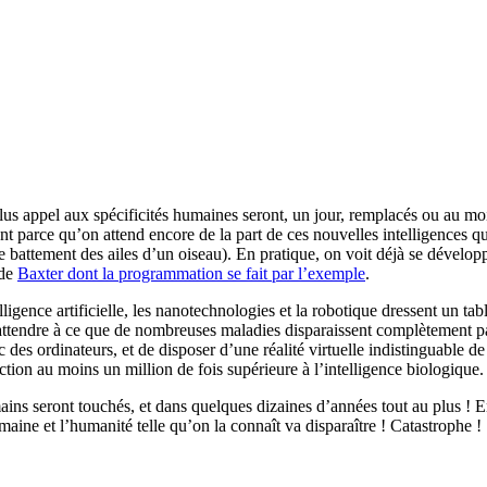
plus appel aux spécificités humaines seront, un jour, remplacés ou au m
ment parce qu’on attend encore de la part de ces nouvelles intelligence
e battement des ailes d’un oiseau). En pratique, on voit déjà se dévelop
 de
Baxter dont la programmation se fait par l’exemple
.
lligence artificielle, les nanotechnologies et la robotique dressent un tab
attendre à ce que de nombreuses maladies disparaissent complètement par
es ordinateurs, et de disposer d’une réalité virtuelle indistinguable de 
ction au moins un million de fois supérieure à l’intelligence biologique.
s seront touchés, et dans quelques dizaines d’années tout au plus ! En fai
ine et l’humanité telle qu’on la connaît va disparaître ! Catastrophe !