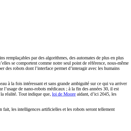
oins remplaçables par des algorithmes, des automates de plus en plus
s qu’elles se comportent comme notre seul point de référence, nous-même
per des robots dont l’interface permet d’interagir avec les humains
leau à la fois intéressant et sans grande ambiguïté sur ce qui va arriver
 l’usage de nano-robots médicaux ; à la fin des années 30, il est
la réalité. Tout indique que,
loi de Moore
aidant, d’ici 2045, les
t, les intelligences artificielles et les robots seront tellement