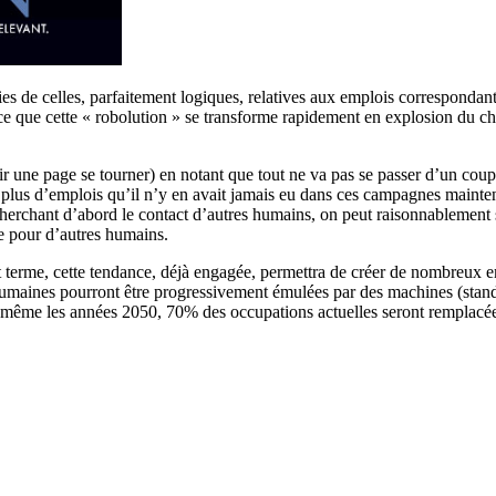
s de celles, parfaitement logiques, relatives aux emplois correspondant
 ce que cette « robolution » se transforme rapidement en explosion du c
sentir une page se tourner) en notant que tout ne va pas se passer d’un c
er plus d’emplois qu’il n’y en avait jamais eu dans ces campagnes maint
herchant d’abord le contact d’autres humains, on peut raisonnablement 
ne pour d’autres humains.
rt terme, cette tendance, déjà engagée, permettra de créer de nombreux em
maines pourront être progressivement émulées par des machines (standa
avant même les années 2050, 70% des occupations actuelles seront rempla