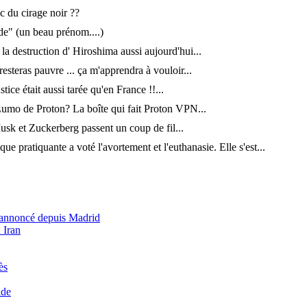
c du cirage noir ??
ude" (un beau prénom....)
é la destruction d' Hiroshima aussi aujourd'hui...
 resteras pauvre ... ça m'apprendra à vouloir...
stice était aussi tarée qu'en France !!...
umo de Proton? La boîte qui fait Proton VPN...
usk et Zuckerberg passent un coup de fil...
que pratiquante a voté l'avortement et l'euthanasie. Elle s'est...
e annoncé depuis Madrid
 Iran
ès
ide