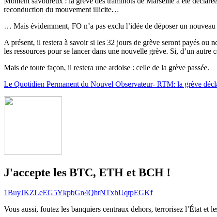
Moment savoureux : la grève des traminots de Marseille a été déclarée i
reconduction du mouvement illicite…
… Mais évidemment, FO n’a pas exclu l’idée de déposer un nouveau pr
A présent, il restera à savoir si les 32 jours de grève seront payés ou 
les ressources pour se lancer dans une nouvelle grève. Si, d’un autre c
Mais de toute façon, il restera une ardoise : celle de la grève passée.
Le Quotidien Permanent du Nouvel Observateur- RTM: la grève déclar
J'accepte les BTC, ETH et BCH !
1BuyJKZLeEG5YkpbGn4QhtNTxhUqtpEGKf
Vous aussi, foutez les banquiers centraux dehors, terrorisez l’État et 