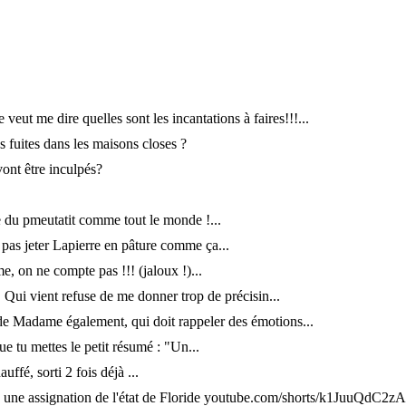
veut me dire quelles sont les incantations à faires!!!...
es fuites dans les maisons closes ?
vont être inculpés?
re du pmeutatit comme tout le monde !...
 pas jeter Lapierre en pâture comme ça...
, on ne compte pas !!! (jaloux !)...
 Qui vient refuse de me donner trop de précisin...
e Madame également, qui doit rappeler des émotions...
que tu mettes le petit résumé : "Un...
auffé, sorti 2 fois déjà ...
u une assignation de l'état de Floride youtube.com/shorts/k1JuuQd