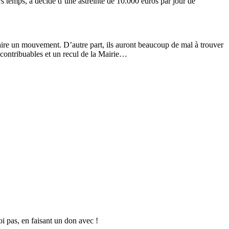
rs temps, a décidé d’une astreinte de 10.000 euros par jour de
refaire un mouvement. D’autre part, ils auront beaucoup de mal à trouver
x contribuables et un recul de la Mairie…
oi pas, en faisant un don avec !