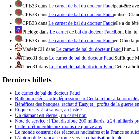
CPB33
dans
Le carnet de bal du docteur Fauci
peut-être ave
CPB33
dans
Le carnet de bal du docteur Fauci
utilise "Cla
CPB33
dans
Le carnet de bal du docteur Fauci
elle a du fêt
Pheldge
dans
Le carnet de bal du docteur Fauci
bon, bin, tu
CPB33
dans
Le carnet de bal du docteur Fauci
en Ohio la ju
MadeInCH
dans
Le carnet de bal du docteur Fauci
Hum... L
Theo31
dans
Le carnet de bal du docteur Fauci
Suffit que M
Theo31
dans
Le carnet de bal du docteur Fauci
Cette catholi
Derniers billets
Le carnet de bal du docteur Fauci
Bulletin météo : forte dépression sur Ceuta, retour à la normal
Bénéfices des banques, rachat d’Easyjet : profits de la guerre en
Et que reste-t-il à sauver, au juste ?
Un diamant est éternel, un cartel non
Note de service : l’État distribue 200 milliards, à 24 milliards pr
Cette forêt interdite aux moins de quinze ans
Le monde construit des réacteurs nucléaires et la France se suic
L’automobile française roule vers la cubanisation totale