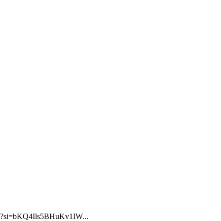
C2zA?si=bKQ4Ils5BHuKv1IW...