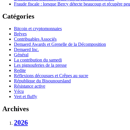
Fraude fiscale : lorsque Bercy détecte beaucoup et récupère pe
Catégories
Bitcoin et cryptomonnaies
Brèves
Contribuables Associés
Demaerd Awards et Grenelle de la Décomposition
Demaerd Inc.
Général
La contribution du samedi
Les pignouferies de la presse
Redite
Réflexions décousues et Crêpes au sucre
République du Bisounoursland
Résistance active
Vécu
Vert et fluffy
Archives
2026