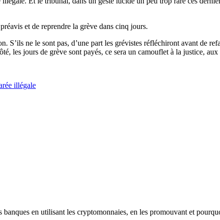
llégale. Et le tribunal, dans un geste lucide un peu trop rare ces dernie
éavis et de reprendre la grève dans cinq jours.
non. S’ils ne le sont pas, d’une part les grévistes réfléchiront avant de 
ôté, les jours de grève sont payés, ce sera un camouflet à la justice, au
ée illégale
les banques en utilisant les cryptomonnaies, en les promouvant et pourqu