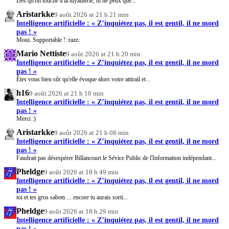
Dès qu'on touche à la tuyauterie, tu ne peux que...
Aristarkke
9 août 2026 at 21 h 21 min
Intelligence artificielle : « Z’inquiétez pas, il est gentil, il ne mord
pas ! »
Moui. Supportable ! :razz:
Mario Nettiste
9 août 2026 at 21 h 20 min
Intelligence artificielle : « Z’inquiétez pas, il est gentil, il ne mord
pas ! »
Êtes vous bien sûr qu'elle évoque alors votre attirail et...
h16
9 août 2026 at 21 h 10 min
Intelligence artificielle : « Z’inquiétez pas, il est gentil, il ne mord
pas ! »
Merci :)
Aristarkke
9 août 2026 at 21 h 08 min
Intelligence artificielle : « Z’inquiétez pas, il est gentil, il ne mord
pas ! »
Faudrait pas désespérer Billancourt le Sévice Public de l'Information indépendant...
Pheldge
9 août 2026 at 18 h 49 min
Intelligence artificielle : « Z’inquiétez pas, il est gentil, il ne mord
pas ! »
toi et tes gros sabots ... encore tu aurais sorti...
Pheldge
9 août 2026 at 18 h 29 min
Intelligence artificielle : « Z’inquiétez pas, il est gentil, il ne mord
pas ! »