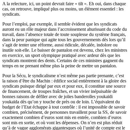
A la relecture, ici, un point devrait faire « tilt ». Eh oui, dans chaque
cas, on retrouve, impliqué plus ou moins, un élément essentiel : les
syndicats.
Pour l’emploi, par exemple, il semble évident que les syndicats
auront eu un rôle majeur dans l’accroissement ahurissant du code du
travail, dans l’absence totale de toute souplesse du système français,
dans la peur panique qui agite tous les gouvernements dès lors qu’il
s’agit de tenter une réforme, aussi ridicule, décalée, indolore ou
inutile soit-elle. Le baisser de pantalon est devenu, chez les ministres
en exercice, un sport olympique pratiqué avec ardeur dès que les
syndicats montrent des dents. Certains de ces ministres gagnent du
temps en ne prenant même plus la peine de mettre un pantalon.
Pour la Sécu, le syndicalisme n’est même pas partie prenante, c’est
la raison d’être du Machin : édifice social entièrement à la gloire des
syndicats puisque dirigé par eux et pour eux, il constitue une source
de financement, de troupes fraîches, et un vivier inépuisable de
bonnes raisons de défiler avec de jolies banderolles youkaïdi
youkaïda dès qu’on y touche de près ou de loin. L’équivalent du
budget de l’Etat échappe à tout contrôle : il est impossible de savoir
combien, précisément, de personnes travaillent pour la SS, de savoir
exactement combien d’euros sont mis en entrée, combien d’euros
sont mis en sortie, et où vont les dépenses. On n’en est plus réduit
qu’à de vague agglomérats gigantesques où l’unité de compte est le