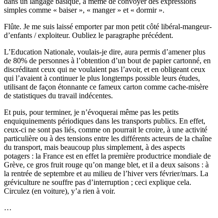
dans un langage basique, à même de convoyer des expressions
simples comme « baiser », « manger » et « dormir ».
Flûte. Je me suis laissé emporter par mon petit côté libéral-mangeur-
d’enfants / exploiteur. Oubliez le paragraphe précédent.
L’Education Nationale, voulais-je dire, aura permis d’amener plus
de 80% de personnes à l’obtention d’un bout de papier cartonné, en
discréditant ceux qui ne voulaient pas l’avoir, et en obligeant ceux
qui l’avaient à continuer le plus longtemps possible leurs études,
utilisant de façon étonnante ce fameux carton comme cache-misère
de statistiques du travail indécentes.
Et puis, pour terminer, je n’évoquerai même pas les petits
enquiquinements périodiques dans les transports publics. En effet,
ceux-ci ne sont pas liés, comme on pourrait le croire, à une activité
particulière ou à des tensions entre les différents acteurs de la chaîne
du transport, mais beaucoup plus simplement, à des aspects
potagers : la France est en effet la première productrice mondiale de
Grève, ce gros fruit rouge qu’on mange blet, et il a deux saisons : à
la rentrée de septembre et au milieu de l’hiver vers février/mars. La
gréviculture ne souffre pas d’interruption ; ceci explique cela.
Circulez (en voiture), y’a rien à voir.
…