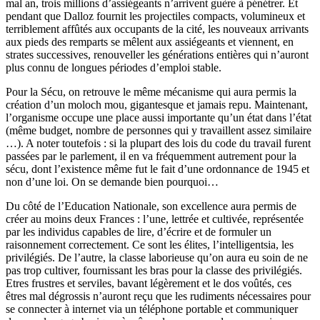
mal an, trois millions d’assiégeants n’arrivent guère à pénétrer. Et
pendant que Dalloz fournit les projectiles compacts, volumineux et
terriblement affûtés aux occupants de la cité, les nouveaux arrivants
aux pieds des remparts se mêlent aux assiégeants et viennent, en
strates successives, renouveller les générations entières qui n’auront
plus connu de longues périodes d’emploi stable.
Pour la Sécu, on retrouve le même mécanisme qui aura permis la
création d’un moloch mou, gigantesque et jamais repu. Maintenant,
l’organisme occupe une place aussi importante qu’un état dans l’état
(même budget, nombre de personnes qui y travaillent assez similaire
…). A noter toutefois : si la plupart des lois du code du travail furent
passées par le parlement, il en va fréquemment autrement pour la
sécu, dont l’existence même fut le fait d’une ordonnance de 1945 et
non d’une loi. On se demande bien pourquoi…
Du côté de l’Education Nationale, son excellence aura permis de
créer au moins deux Frances : l’une, lettrée et cultivée, représentée
par les individus capables de lire, d’écrire et de formuler un
raisonnement correctement. Ce sont les élites, l’intelligentsia, les
privilégiés. De l’autre, la classe laborieuse qu’on aura eu soin de ne
pas trop cultiver, fournissant les bras pour la classe des privilégiés.
Etres frustres et serviles, bavant légèrement et le dos voûtés, ces
êtres mal dégrossis n’auront reçu que les rudiments nécessaires pour
se connecter à internet via un téléphone portable et communiquer