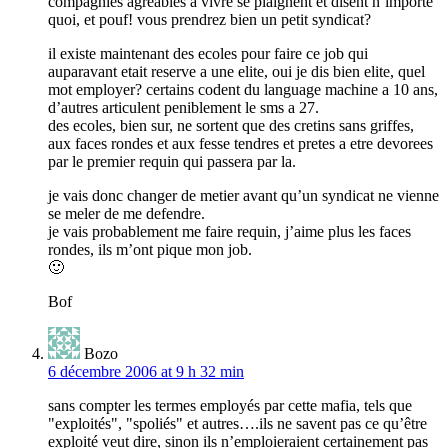
compagnies agreables a vivre se plaignent et disent n’importe
quoi, et pouf! vous prendrez bien un petit syndicat?
il existe maintenant des ecoles pour faire ce job qui
auparavant etait reserve a une elite, oui je dis bien elite, quel
mot employer? certains codent du language machine a 10 ans,
d’autres articulent peniblement le sms a 27.
des ecoles, bien sur, ne sortent que des cretins sans griffes,
aux faces rondes et aux fesse tendres et pretes a etre devorees
par le premier requin qui passera par la.
je vais donc changer de metier avant qu’un syndicat ne vienne
se meler de me defendre.
je vais probablement me faire requin, j’aime plus les faces
rondes, ils m’ont pique mon job.
🙂
Bof
Bozo
6 décembre 2006 at 9 h 32 min
sans compter les termes employés par cette mafia, tels que
"exploités", "spoliés" et autres….ils ne savent pas ce qu’être
exploité veut dire, sinon ils n’emploieraient certainement pas