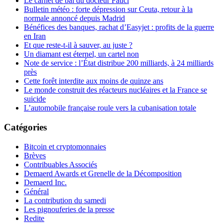
Le carnet de bal du docteur Fauci
Bulletin météo : forte dépression sur Ceuta, retour à la
normale annoncé depuis Madrid
Bénéfices des banques, rachat d’Easyjet : profits de la guerre
en Iran
Et que reste-t-il à sauver, au juste ?
Un diamant est éternel, un cartel non
Note de service : l’État distribue 200 milliards, à 24 milliards
près
Cette forêt interdite aux moins de quinze ans
Le monde construit des réacteurs nucléaires et la France se
suicide
L’automobile française roule vers la cubanisation totale
Catégories
Bitcoin et cryptomonnaies
Brèves
Contribuables Associés
Demaerd Awards et Grenelle de la Décomposition
Demaerd Inc.
Général
La contribution du samedi
Les pignouferies de la presse
Redite