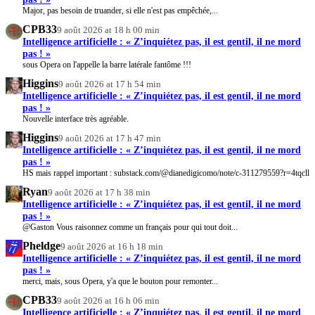
Major, pas besoin de truander, si elle n'est pas empêchée,...
CPB33
9 août 2026 at 18 h 00 min
Intelligence artificielle : « Z’inquiétez pas, il est gentil, il ne mord
pas ! »
sous Opera on l'appelle la barre latérale fantôme !!!
Higgins
9 août 2026 at 17 h 54 min
Intelligence artificielle : « Z’inquiétez pas, il est gentil, il ne mord
pas ! »
Nouvelle interface très agréable.
Higgins
9 août 2026 at 17 h 47 min
Intelligence artificielle : « Z’inquiétez pas, il est gentil, il ne mord
pas ! »
HS mais rappel important : substack.com/@dianedigicomo/note/c-311279559?r=4tqcll
Ryan
9 août 2026 at 17 h 38 min
Intelligence artificielle : « Z’inquiétez pas, il est gentil, il ne mord
pas ! »
@Gaston Vous raisonnez comme un français pour qui tout doit...
Pheldge
9 août 2026 at 16 h 18 min
Intelligence artificielle : « Z’inquiétez pas, il est gentil, il ne mord
pas ! »
merci, mais, sous Opera, y'a que le bouton pour remonter...
CPB33
9 août 2026 at 16 h 06 min
Intelligence artificielle : « Z’inquiétez pas, il est gentil, il ne mord