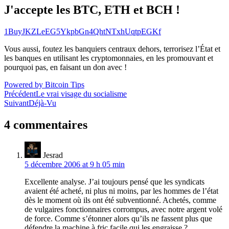
J'accepte les BTC, ETH et BCH !
1BuyJKZLeEG5YkpbGn4QhtNTxhUqtpEGKf
Vous aussi, foutez les banquiers centraux dehors, terrorisez l’État et
les banques en utilisant les cryptomonnaies, en les promouvant et
pourquoi pas, en faisant un don avec !
Powered by Bitcoin Tips
Navigation
Précédent
Le vrai visage du socialisme
Suivant
Déjà-Vu
de
l’article
4 commentaires
Jesrad
5 décembre 2006 at 9 h 05 min
Excellente analyse. J’ai toujours pensé que les syndicats
avaient été acheté, ni plus ni moins, par les hommes de l’état
dès le moment où ils ont été subventionné. Achetés, comme
de vulgaires fonctionnaires corrompus, avec notre argent volé
de force. Comme s’étonner alors qu’ils ne fassent plus que
défendre la machine à fric facile qui les engraisse ?