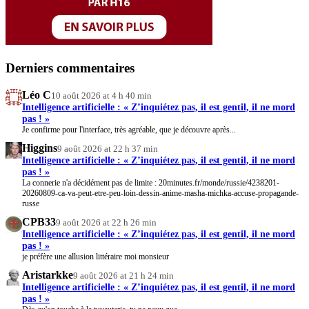
Derniers commentaires
Léo C
10 août 2026 at 4 h 40 min
Intelligence artificielle : « Z’inquiétez pas, il est gentil, il ne mord
pas ! »
Je confirme pour l'interface, très agréable, que je découvre après...
Higgins
9 août 2026 at 22 h 37 min
Intelligence artificielle : « Z’inquiétez pas, il est gentil, il ne mord
pas ! »
La connerie n'a décidément pas de limite : 20minutes.fr/monde/russie/4238201-
20260809-ca-va-peut-etre-peu-loin-dessin-anime-masha-michka-accuse-propagande-
russe
CPB33
9 août 2026 at 22 h 26 min
Intelligence artificielle : « Z’inquiétez pas, il est gentil, il ne mord
pas ! »
je préfère une allusion littéraire moi monsieur
Aristarkke
9 août 2026 at 21 h 24 min
Intelligence artificielle : « Z’inquiétez pas, il est gentil, il ne mord
pas ! »