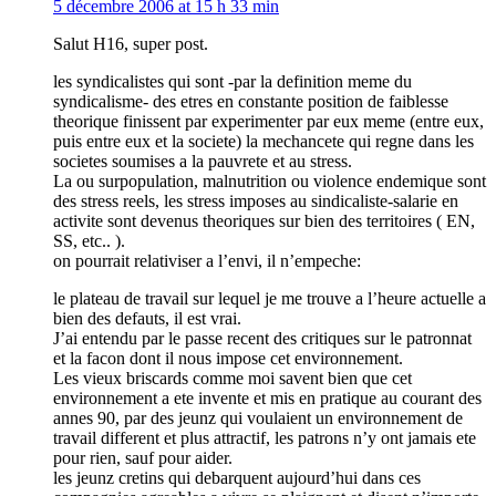
5 décembre 2006 at 15 h 33 min
Salut H16, super post.
les syndicalistes qui sont -par la definition meme du
syndicalisme- des etres en constante position de faiblesse
theorique finissent par experimenter par eux meme (entre eux,
puis entre eux et la societe) la mechancete qui regne dans les
societes soumises a la pauvrete et au stress.
La ou surpopulation, malnutrition ou violence endemique sont
des stress reels, les stress imposes au sindicaliste-salarie en
activite sont devenus theoriques sur bien des territoires ( EN,
SS, etc.. ).
on pourrait relativiser a l’envi, il n’empeche:
le plateau de travail sur lequel je me trouve a l’heure actuelle a
bien des defauts, il est vrai.
J’ai entendu par le passe recent des critiques sur le patronnat
et la facon dont il nous impose cet environnement.
Les vieux briscards comme moi savent bien que cet
environnement a ete invente et mis en pratique au courant des
annes 90, par des jeunz qui voulaient un environnement de
travail different et plus attractif, les patrons n’y ont jamais ete
pour rien, sauf pour aider.
les jeunz cretins qui debarquent aujourd’hui dans ces