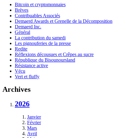
Bitcoin et cryptomonnaies
Brèves
Contribuables Associés
Demaerd Awards et Grenelle de la Décomposition
Demaerd Inc.
Général
La contribution du samedi
Les pignouferies de la presse
Redite
Réflexions décousues et Crêpes au sucre
République du Bisounoursland
Résistance active
Vécu
Vert et fluffy
Archives
2026
Janvier
Février
Mars
Avril