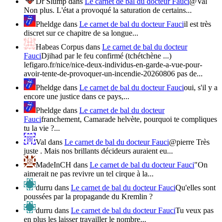
Dr Slump
dans
Le carnet de bal du docteur Fauci
@Val
Non plus. L'état a provoqué la saturation de certains...
Pheldge
dans
Le carnet de bal du docteur Fauci
il est très
discret sur ce chapitre de sa longue...
Habeas Corpus
dans
Le carnet de bal du docteur
Fauci
Djihad par le feu confirmé (tchétchène ...)
lefigaro.fr/nice/nice-deux-individus-en-garde-a-vue-pour-
avoir-tente-de-provoquer-un-incendie-20260806 pas de...
Pheldge
dans
Le carnet de bal du docteur Fauci
oui, s'il y a
encore une justice dans ce pays,...
Pheldge
dans
Le carnet de bal du docteur
Fauci
franchement, Camarade helvète, pourquoi te compliques
tu la vie ?...
Val
dans
Le carnet de bal du docteur Fauci
@pierre Très
juste . Mais nos brillants décideurs auraient eu...
MadeInCH
dans
Le carnet de bal du docteur Fauci
"On
aimerait ne pas revivre un tel cirque à la...
durru
dans
Le carnet de bal du docteur Fauci
Qu'elles sont
poussées par la propagande du Kremlin ?
durru
dans
Le carnet de bal du docteur Fauci
Tu veux pas
en plus les laisser travailler le nombre...