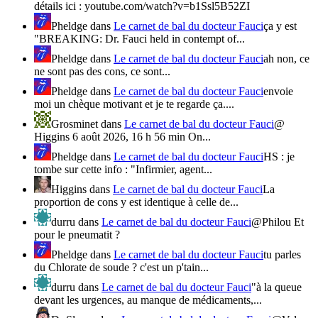
détails ici : youtube.com/watch?v=b1Ssl5B52ZI
Pheldge
dans
Le carnet de bal du docteur Fauci
ça y est
"BREAKING: Dr. Fauci held in contempt of...
Pheldge
dans
Le carnet de bal du docteur Fauci
ah non, ce
ne sont pas des cons, ce sont...
Pheldge
dans
Le carnet de bal du docteur Fauci
envoie
moi un chèque motivant et je te regarde ça....
Grosminet
dans
Le carnet de bal du docteur Fauci
@
Higgins 6 août 2026, 16 h 56 min On...
Pheldge
dans
Le carnet de bal du docteur Fauci
HS : je
tombe sur cette info : "Infirmier, agent...
Higgins
dans
Le carnet de bal du docteur Fauci
La
proportion de cons y est identique à celle de...
durru
dans
Le carnet de bal du docteur Fauci
@Philou Et
pour le pneumatit ?
Pheldge
dans
Le carnet de bal du docteur Fauci
tu parles
du Chlorate de soude ? c'est un p'tain...
durru
dans
Le carnet de bal du docteur Fauci
"à la queue
devant les urgences, au manque de médicaments,...