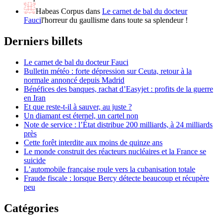
Habeas Corpus
dans
Le carnet de bal du docteur
Fauci
l'horreur du gaullisme dans toute sa splendeur !
Derniers billets
Le carnet de bal du docteur Fauci
Bulletin météo : forte dépression sur Ceuta, retour à la
normale annoncé depuis Madrid
Bénéfices des banques, rachat d’Easyjet : profits de la guerre
en Iran
Et que reste-t-il à sauver, au juste ?
Un diamant est éternel, un cartel non
Note de service : l’État distribue 200 milliards, à 24 milliards
près
Cette forêt interdite aux moins de quinze ans
Le monde construit des réacteurs nucléaires et la France se
suicide
L’automobile française roule vers la cubanisation totale
Fraude fiscale : lorsque Bercy détecte beaucoup et récupère
peu
Catégories