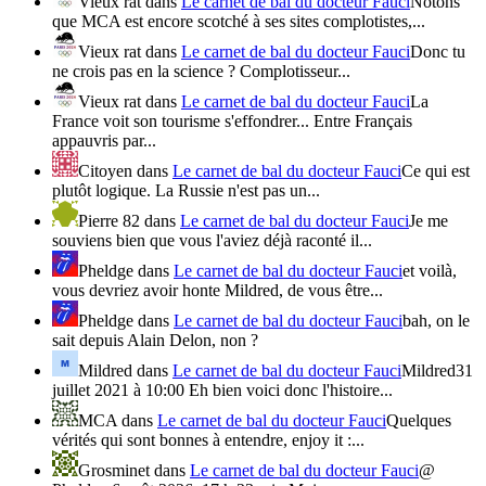
Vieux rat
dans
Le carnet de bal du docteur Fauci
Notons
que MCA est encore scotché à ses sites complotistes,...
Vieux rat
dans
Le carnet de bal du docteur Fauci
Donc tu
ne crois pas en la science ? Complotisseur...
Vieux rat
dans
Le carnet de bal du docteur Fauci
La
France voit son tourisme s'effondrer... Entre Français
appauvris par...
Citoyen
dans
Le carnet de bal du docteur Fauci
Ce qui est
plutôt logique. La Russie n'est pas un...
Pierre 82
dans
Le carnet de bal du docteur Fauci
Je me
souviens bien que vous l'aviez déjà raconté il...
Pheldge
dans
Le carnet de bal du docteur Fauci
et voilà,
vous devriez avoir honte Mildred, de vous être...
Pheldge
dans
Le carnet de bal du docteur Fauci
bah, on le
sait depuis Alain Delon, non ?
Mildred
dans
Le carnet de bal du docteur Fauci
Mildred31
juillet 2021 à 10:00 Eh bien voici donc l'histoire...
MCA
dans
Le carnet de bal du docteur Fauci
Quelques
vérités qui sont bonnes à entendre, enjoy it :...
Grosminet
dans
Le carnet de bal du docteur Fauci
@