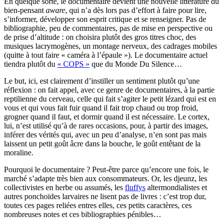
En quelque sorte, le documentaire devient une nouvelle littérature du
bien-pensant
aware
, qui n’a dès lors pas d’effort à faire pour lire,
s’informer, développer son esprit critique et se renseigner. Pas de
bibliographie, peu de commentaires, pas de mise en perspective ou
de prise d’altitude : on choisira plutôt des gros titres choc, des
musiques lacrymogènes, un montage nerveux, des cadrages mobiles
(quitte à tout faire « caméra à l’épaule »). Le documentaire actuel
tiendra plutôt du
« COPS »
que du Monde Du Silence…
Le but, ici, est clairement d’instiller un sentiment plutôt qu’une
réflexion : on fait appel, avec ce genre de documentaires, à la partie
reptilienne du cerveau, celle qui fait s’agiter le petit lézard qui est en
vous et qui vous fait fuir quand il fait trop chaud ou trop froid,
grogner quand il faut, et dormir quand il est nécessaire. Le cortex,
lui, n’est utilisé qu’à de rares occasions, pour, à partir des images,
inférer des vérités qui, avec un peu d’analyse, n’en sont pas mais
laissent un petit goût âcre dans la bouche, le goût entêtant de la
moraline.
Pourquoi le documentaire ? Peut-être parce qu’encore une fois, le
marché s’adapte très bien aux consommateurs. Or, les djeunz, les
collectivistes en herbe ou assumés, les
fluffys
altermondialistes et
autres ponchoïdes larvaires ne lisent pas de livres : c’est trop dur,
toutes ces pages reliées entres elles, ces petits caractères, ces
nombreuses notes et ces bibliographies pénibles…