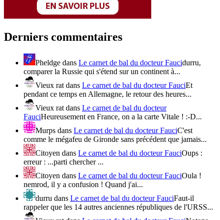
Derniers commentaires
Pheldge
dans
Le carnet de bal du docteur Fauci
durru,
comparer la Russie qui s'étend sur un continent à...
Vieux rat
dans
Le carnet de bal du docteur Fauci
Et
pendant ce temps en Allemagne, le retour des heures...
Vieux rat
dans
Le carnet de bal du docteur
Fauci
Heureusement en France, on a la carte Vitale ! :-D...
Murps
dans
Le carnet de bal du docteur Fauci
C'est
comme le mégafeu de Gironde sans précédent que jamais...
Citoyen
dans
Le carnet de bal du docteur Fauci
Oups :
erreur : ...parti chercher ...
Citoyen
dans
Le carnet de bal du docteur Fauci
Oula !
nemrod, il y a confusion ! Quand j'ai...
durru
dans
Le carnet de bal du docteur Fauci
Faut-il
rappeler que les 14 autres anciennes républiques de l'URSS...