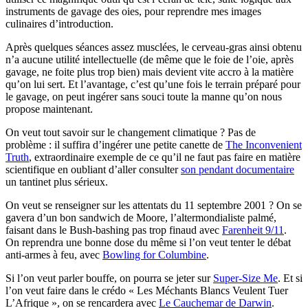
instruments de gavage des oies, pour reprendre mes images
culinaires d’introduction.
Après quelques séances assez musclées, le cerveau-gras ainsi obtenu
n’a aucune utilité intellectuelle (de même que le foie de l’oie, après
gavage, ne foite plus trop bien) mais devient vite accro à la matière
qu’on lui sert. Et l’avantage, c’est qu’une fois le terrain préparé pour
le gavage, on peut ingérer sans souci toute la manne qu’on nous
propose maintenant.
On veut tout savoir sur le changement climatique ? Pas de
problème : il suffira d’ingérer une petite canette de
The Inconvenient
Truth
, extraordinaire exemple de ce qu’il ne faut pas faire en matière
scientifique en oubliant d’aller consulter
son pendant documentaire
un tantinet plus sérieux.
On veut se renseigner sur les attentats du 11 septembre 2001 ? On se
gavera d’un bon sandwich de Moore, l’altermondialiste palmé,
faisant dans le Bush-bashing pas trop finaud avec
Farenheit 9/11
.
On reprendra une bonne dose du même si l’on veut tenter le débat
anti-armes à feu, avec
Bowling for Columbine
.
Si l’on veut parler bouffe, on pourra se jeter sur
Super-Size Me
. Et si
l’on veut faire dans le crédo « Les Méchants Blancs Veulent Tuer
L’Afrique », on se rencardera avec
Le Cauchemar de Darwin
.