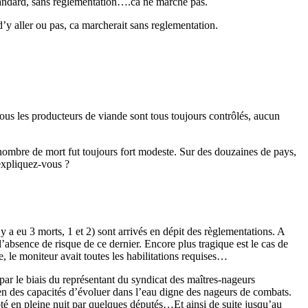
standard, sans reglementation….ca ne marche pas.
’y aller ou pas, ca marcherait sans reglementation.
ous les producteurs de viande sont tous toujours contrôlés, aucun
e nombre de mort fut toujours fort modeste. Sur des douzaines de pays,
’expliquez-vous ?
y a eu 3 morts, 1 et 2) sont arrivés en dépit des règlementations. A
l’absence de risque de ce dernier. Encore plus tragique est le cas de
, le moniteur avait toutes les habilitations requises…
u par le biais du représentant du syndicat des maîtres-nageurs
ien des capacités d’évoluer dans l’eau digne des nageurs de combats.
oté en pleine nuit par quelques députés…Et ainsi de suite jusqu’au