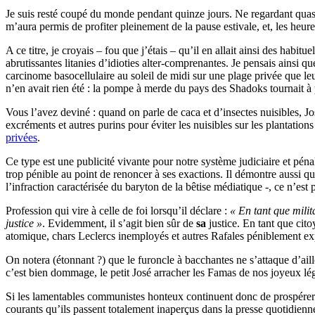
Je suis resté coupé du monde pendant quinze jours. Ne regardant quasime
m’aura permis de profiter pleinement de la pause estivale, et, les heur
A ce titre, je croyais – fou que j’étais – qu’il en allait ainsi des habit
abrutissantes litanies d’idioties alter-comprenantes. Je pensais ainsi q
carcinome basocellulaire au soleil de midi sur une plage privée que leu
n’en avait rien été : la pompe à merde du pays des Shadoks tournait à 
Vous l’avez deviné : quand on parle de caca et d’insectes nuisibles, J
excréments et autres purins pour éviter les nuisibles sur les plantation
privées
.
Ce type est une publicité vivante pour notre système judiciaire et pénal
trop pénible au point de renoncer à ses exactions. Il démontre aussi q
l’infraction caractérisée du baryton de la bêtise médiatique -, ce n’e
Profession qui vire à celle de foi lorsqu’il déclare :
« En tant que milit
justice »
. Evidemment, il s’agit bien sûr de
sa
justice. En tant que cit
atomique, chars Leclercs inemployés et autres Rafales péniblement expo
On notera (étonnant ?) que le furoncle à bacchantes ne s’attaque d’aill
c’est bien dommage, le petit José arracher les Famas de nos joyeux lé
Si les lamentables communistes honteux continuent donc de prospérer mê
courants qu’ils passent totalement inaperçus dans la presse quotidien