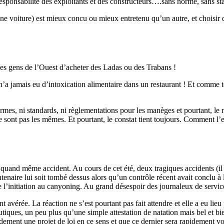
 responsabilite des exploitants et des constructeurs….sans norme, sans 
ne voiture) est mieux concu ou mieux entretenu qu’un autre, et choisir d
es gens de l’Ouest d’acheter des Ladas ou des Trabans !
’a jamais eu d’intoxication alimentaire dans un restaurant ! Et comme t
normes, ni standards, ni règlementations pour les manèges et pourtant, l
e sont pas les mêmes. Et pourtant, le constat tient toujours. Comment l
a quand même accident. Au cours de cet été, deux tragiques accidents (il 
enaire lui soit tombé dessus alors qu’un contrôle récent avait conclu à 
e l’initiation au canyoning. Au grand désespoir des journaleux de service
t avérée. La réaction ne s’est pourtant pas fait attendre et elle a eu lie
utiques, un peu plus qu’une simple attestation de natation mais bel et b
dement une projet de loi en ce sens et que ce dernier sera rapidement v