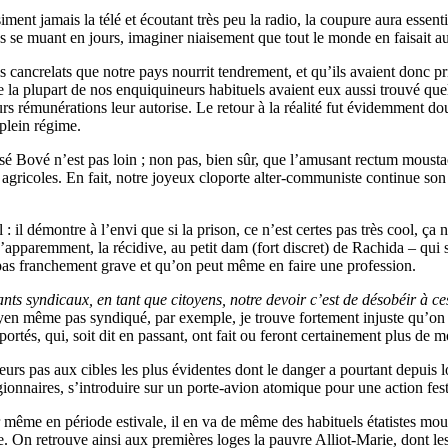
nt jamais la télé et écoutant très peu la radio, la coupure aura essenti
es se muant en jours, imaginer niaisement que tout le monde en faisait au
uels cancrelats que notre pays nourrit tendrement, et qu’ils avaient donc p
ue la plupart de nos enquiquineurs habituels avaient eux aussi trouvé quel
rs rémunérations leur autorise. Le retour à la réalité fut évidemment dou
plein régime.
osé Bové n’est pas loin ; non pas, bien sûr, que l’amusant rectum moustac
s agricoles. En fait, notre joyeux cloporte alter-communiste continue son
 : il démontre à l’envi que si la prison, ce n’est certes pas très cool, 
u’apparemment, la récidive, au petit dam (fort discret) de Rachida – qui
st pas franchement grave et qu’on peut même en faire une profession.
ants syndicaux, en tant que citoyens, notre devoir c’est de désobéir à ces
oyen même pas syndiqué, par exemple, je trouve fortement injuste qu’o
rtés, qui, soit dit en passant, ont fait ou feront certainement plus de
eurs pas aux cibles les plus évidentes dont le danger a pourtant depuis 
gionnaires, s’introduire sur un porte-avion atomique pour une action fe
me en période estivale, il en va de même des habituels étatistes mous, p
ne. On retrouve ainsi aux premières loges la pauvre Alliot-Marie, dont 