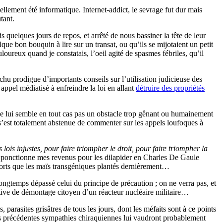
ellement été informatique. Internet-addict, le sevrage fut dur mais
tant.
ris quelques jours de repos, et arrêté de nous bassiner la tête de leur
que bon bouquin à lire sur un transat, ou qu’ils se mijotaient un petit
loureux quand je constatais, l’oeil agité de spasmes fébriles, qu’il
hu prodigue d’importants conseils sur l’utilisation judicieuse des
 appel médiatisé à enfreindre la loi en allant
détruire des propriétés
ça ne lui semble en tout cas pas un obstacle trop gênant ou humainement
 s’est totalement abstenue de commenter sur les appels loufoques à
 lois injustes, pour faire triompher le droit, pour faire triompher la
n ponctionne mes revenus pour les dilapider en Charles De Gaule
 morts que les maïs transgéniques plantés dernièrement…
longtemps dépassé celui du principe de précaution ; on ne verra pas, et
stive de démontage citoyen d’un réacteur nucléaire militaire…
arasites grisâtres de tous les jours, dont les méfaits sont à ce points
les précédentes sympathies chiraquiennes lui vaudront probablement