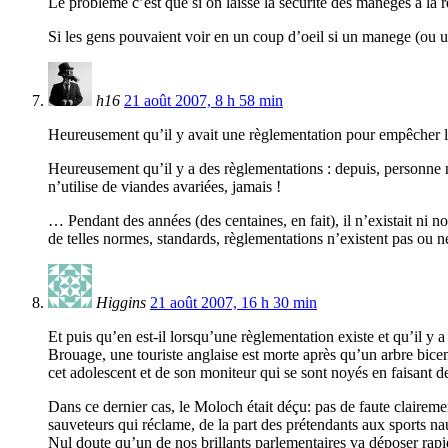
Le probleme c’est que si on laisse la securite des maneges a la
Si les gens pouvaient voir en un coup d’oeil si un manege (ou u
h16
21 août 2007, 8 h 58 min
Heureusement qu’il y avait une règlementation pour empêcher l
Heureusement qu’il y a des règlementations : depuis, personne n
n’utilise de viandes avariées, jamais !
… Pendant des années (des centaines, en fait), il n’existait ni 
de telles normes, standards, règlementations n’existent pas ou n
Higgins
21 août 2007, 16 h 30 min
Et puis qu’en est-il lorsqu’une règlementation existe et qu’il y 
Brouage, une touriste anglaise est morte après qu’un arbre bicent
cet adolescent et de son moniteur qui se sont noyés en faisant d
Dans ce dernier cas, le Moloch était déçu: pas de faute clairemen
sauveteurs qui réclame, de la part des prétendants aux sports na
Nul doute qu’un de nos brillants parlementaires va déposer rapi