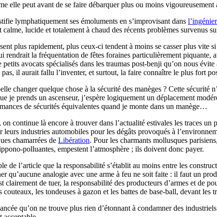
e elle peut avant de se faire débarquer plus ou moins vigoureusement à 
e justifie lymphatiquement ses émoluments en s’improvisant dans
l’ingénie
calme, lucide et totalement à chaud des récents problèmes survenus sur d
ssent plus rapidement, plus ceux-ci tendent à moins se casser plus vite s
 rendrait la fréquentation de fêtes foraines particulièrement piquante, a
 petits avocats spécialisés dans les traumas post-benji qu’on nous évite
, il aurait fallu l’inventer, et surtout, la faire connaître le plus fort po
le changer quelque chose à la sécurité des manèges ? Cette sécurité n’es
ue je prends un ascenseur, j’espère logiquement un déplacement modérém
rformances de sécurités équivalentes quand je monte dans un manège…
, on continue là encore à trouver dans l’actualité estivales les traces un
eurs industries automobiles pour les dégâts provoqués à l’environnemen
ques chamarrées de
Libération
. Pour les charmants mollusques parisiens, 
nippono-polluantes, empestent l’atmosphère ; ils doivent donc payer.
le de l’article que la responsabilité s’établit au moins entre les constr
er qu’aucune analogie avec une arme à feu ne soit faite : il faut un pro
t clairement de tuer, la responsabilité des producteurs d’armes et de pou
 couteaux, les tondeuses à gazon et les battes de base-ball, devant les t
avancée qu’on ne trouve plus rien d’étonnant à condamner des industriel
t acceptable.