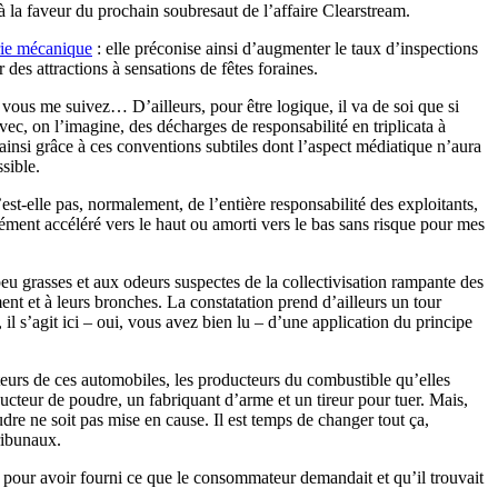
la faveur du prochain soubresaut de l’affaire Clearstream.
rie mécanique
: elle préconise ainsi d’augmenter le taux d’inspections
es attractions à sensations de fêtes foraines.
i vous me suivez… D’ailleurs, pour être logique, il va de soi que si
vec, on l’imagine, des décharges de responsabilité en triplicata à
 ainsi grâce à ces conventions subtiles dont l’aspect médiatique n’aura
ssible.
t-elle pas, normalement, de l’entière responsabilité des exploitants,
ent accéléré vers le haut ou amorti vers le bas sans risque pour mes
 peu grasses et aux odeurs suspectes de la collectivisation rampante des
t et à leurs bronches. La constatation prend d’ailleurs un tour
il s’agit ici – oui, vous avez bien lu – d’une application du principe
ucteurs de ces automobiles, les producteurs du combustible qu’elles
ducteur de poudre, un fabriquant d’arme et un tireur pour tuer. Mais,
dre ne soit pas mise en cause. Il est temps de changer tout ça,
ribunaux.
s pour avoir fourni ce que le consommateur demandait et qu’il trouvait