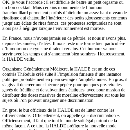
OK, je vous l’accorde : il est difficile de battre un petit orgasme ou
un bon cocktail. Mais certains monuments de l’humour
franchouillard permettent parfois d’atteindre un assez haut niveau de
rigolisme qui chatouille l’intérieur : des petits gloussements contenus
jusqu’aux éclats de rires francs, ces prouesses scripturales ne sont
alors pas à négliger lorsque l’environnement est morose.
En France, nous n’avons jamais eu de pétrole, et nous n’avons plus,
depuis des années, d’idées. Il nous reste une forme bien particulière
d’humour ou de cynisme diraient certains. Cet humour va nous
servir avec les temps qui s’annoncent bien sombres. Heureusement,
la HALDE veille.
Organisme Généralement Médiocre, la HALDE est un de ces
comités Théodule créé suite à l’impulsion furieuse d’une instance
politique probablement en plein sevrage d’amphétamines. En gros, il
s’agissait de créer une sinécure pépère pour quelques pré-retraités
gavés de frétilline et de subventions étatiques, avec pour mission de
distribuer des doses massives de moraline effervescente sur tous les
sujets où l’on pouvait imaginer une discrimination.
En gros, le but officieux de la HALDE est de lutter contre les
différenciations. Officiellement, on appelle ça « discrimination ».
Officieusement, il faut que tout le monde soit égal partout de la
même façon. A ce titre, la HALDE préfigure la nouvelle mode