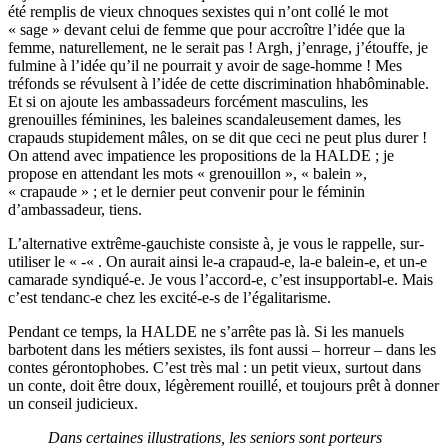
été remplis de vieux chnoques sexistes qui n’ont collé le mot
« sage » devant celui de femme que pour accroître l’idée que la
femme, naturellement, ne le serait pas ! Argh, j’enrage, j’étouffe, je
fulmine à l’idée qu’il ne pourrait y avoir de sage-homme ! Mes
tréfonds se révulsent à l’idée de cette discrimination hhabôminable.
Et si on ajoute les ambassadeurs forcément masculins, les
grenouilles féminines, les baleines scandaleusement dames, les
crapauds stupidement mâles, on se dit que ceci ne peut plus durer !
On attend avec impatience les propositions de la HALDE ; je
propose en attendant les mots « grenouillon », « balein »,
« crapaude » ; et le dernier peut convenir pour le féminin
d’ambassadeur, tiens.
L’alternative extrême-gauchiste consiste à, je vous le rappelle, sur-
utiliser le « -« . On aurait ainsi le-a crapaud-e, la-e balein-e, et un-e
camarade syndiqué-e. Je vous l’accord-e, c’est insupportabl-e. Mais
c’est tendanc-e chez les excité-e-s de l’égalitarisme.
Pendant ce temps, la HALDE ne s’arrête pas là. Si les manuels
barbotent dans les métiers sexistes, ils font aussi – horreur – dans les
contes gérontophobes. C’est très mal : un petit vieux, surtout dans
un conte, doit être doux, légèrement rouillé, et toujours prêt à donner
un conseil judicieux.
Dans certaines illustrations, les seniors sont porteurs