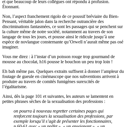
et que beaucoup de leurs collègues ont répondu à profusion.
Étonnant.
Non, l’aspect franchement rigolo de ce poussif bréviaire du Bien-
Pensant, véritable jalon dans la recherche outrancière des
discriminations fantasmées, ce sont les passages qui se penchent sur
la culture même de notre société, notamment au travers de son
langage de tous les jours, et pousse ainsi le ridicule jusqu’à une
espèce de novlangue consternante qu’Orwell n’aurait même pas osé
imaginer.
Vous me direz : à l’instar d’un poisson rouge trop gourmand de
mousse au chocolat, h16 pousse le bouchon un peu trop loin !
Eh bah même pas. Quelques extraits suffisent à donner l’ampleur du
foutage de gueule en cinémascope que nos subventions arrivent à
produire au travers de comités fumigènes surexcités de
l’égalitarisme.
Ainsi, dès la page 101 et suivantes, les auteurs se lamentent en
petites phrases sèches de la sexualisation des professions :
on pourra à nouveau regretter certaines pages qui
renforcent toujours la sexualisation des professions, par
exemple lorsqu’il s’agit de présenter les fonctionnaires,
p.60-61 avec « un préfet », « un enseignant », « un