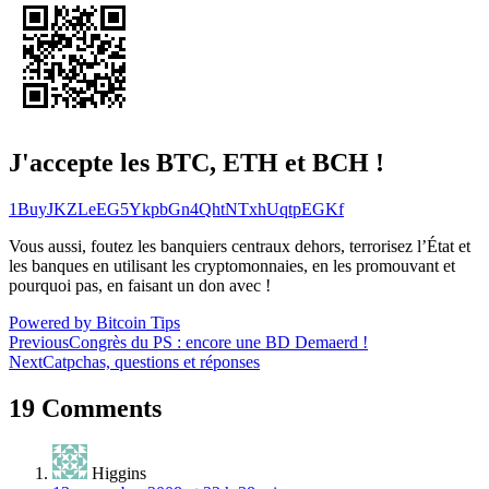
J'accepte les BTC, ETH et BCH !
1BuyJKZLeEG5YkpbGn4QhtNTxhUqtpEGKf
Vous aussi, foutez les banquiers centraux dehors, terrorisez l’État et
les banques en utilisant les cryptomonnaies, en les promouvant et
pourquoi pas, en faisant un don avec !
Powered by Bitcoin Tips
Navigation
Previous
Congrès du PS : encore une BD Demaerd !
Next
Catpchas, questions et réponses
de
l’article
19 Comments
Higgins