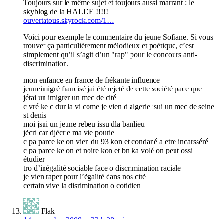
Toujours sur le même sujet et toujours aussi marrant : le
skyblog de la HALDE !!!!!
ouvertatous.skyrock.com/1…
Voici pour exemple le commentaire du jeune Sofiane. Si vous
trouver ça particulièrement mélodieux et poétique, c’est
simplement qu’il s’agit d’un "rap" pour le concours anti-
discrimination.
mon enfance en france de frékante influence
jeuneimigré francisé jai été rejeté de cette société pace que
jétai un imigrer un mec de cité
c vré ke c dur la vi come je vien d algerie jsui un mec de seine
st denis
moi jsui un jeune rebeu issu dla banlieu
jécri car djécrie ma vie pourie
c pa parce ke on vien du 93 kon et condané a etre incarsséré
c pa parce ke on et noire kon et bn ka volé on peut ossi
étudier
tro d’inégalité sociable face o discrimination raciale
je vien raper pour l’égalité dans nos cité
certain vive la disrimination o cotidien
Flak