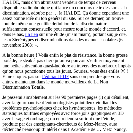
HALDE, mais d’un abrutissant vendeur de temps de cerveau
disponible radiophonique qui lance un concours de textes sur … la
discrimination, adoubé par … la HALDE. Ça donne cependant une
assez bonne idée du ton général du site. Sur ce dernier, on trouve
tout de même une gentille définition de la discriminature
suffisamment consensuelle pour mettre tout le monde d’accord, et,
dans le bas,
un lien
sur une étude (miam miam), portant sur, je cite,
les « Stéréotypes et discriminations dans les manuels scolaires (6
novembre 2008) ».
A la bonne heure ! Voilà enfin le plat de résistance, la bonne grosse
poilâde, le steak à pas cher qu’on va pouvoir s’enfiler moyennant
une petite subvention quasi-indolore au travers des nombreux impôts
qu’on nous ponctionne tous les jours. Souriez, vous êtes enflés 🙂 !
Et ne cliquez pas sur
l’édifiant PDF
sans comprendre que vous
entrez maintenant dans le monde merveilleux de La Non
Discrimination
Totale
.
Je passerai aimablement sur les 90 premières pages (!) qui détaillent,
avec la gourmandise d’entomologistes pointilleux étudiant les
problèmes psychologiques chez les hyménoptères, les méthodes
statistiques touffues employées avec force jolis graphiques en 3D
avec lissage et ombrage ; on en retiendra surtout que l’étude,
produite par des enseignants-chercheurs de Metz-Nancy, aura
déclenché beaucoup d’intérêt dans l’Académie de … Metz-Nancy,