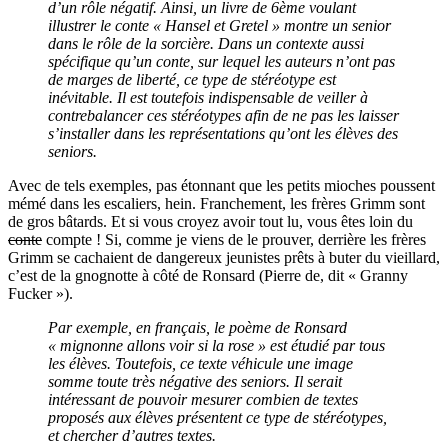
d’un rôle négatif. Ainsi, un livre de 6ème voulant
illustrer le conte « Hansel et Gretel » montre un senior
dans le rôle de la sorcière. Dans un contexte aussi
spécifique qu’un conte, sur lequel les auteurs n’ont pas
de marges de liberté, ce type de stéréotype est
inévitable. Il est toutefois indispensable de veiller à
contrebalancer ces stéréotypes afin de ne pas les laisser
s’installer dans les représentations qu’ont les élèves des
seniors.
Avec de tels exemples, pas étonnant que les petits mioches poussent
mémé dans les escaliers, hein. Franchement, les frères Grimm sont
de gros bâtards. Et si vous croyez avoir tout lu, vous êtes loin du
conte
compte ! Si, comme je viens de le prouver, derrière les frères
Grimm se cachaient de dangereux jeunistes prêts à buter du vieillard,
c’est de la gnognotte à côté de Ronsard (Pierre de, dit « Granny
Fucker »).
Par exemple, en français, le poème de Ronsard
« mignonne allons voir si la rose » est étudié par tous
les élèves. Toutefois, ce texte véhicule une image
somme toute très négative des seniors. Il serait
intéressant de pouvoir mesurer combien de textes
proposés aux élèves présentent ce type de stéréotypes,
et chercher d’autres textes.