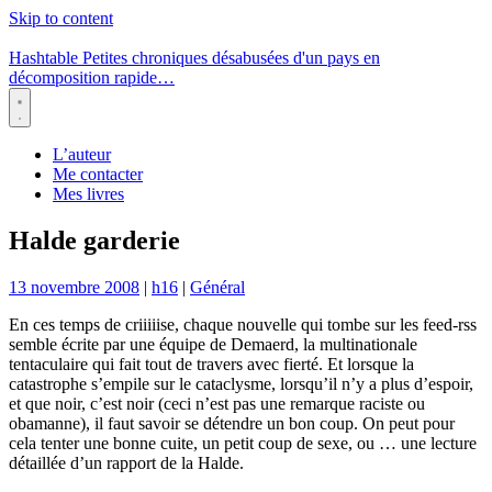
Skip to content
Hashtable
Petites chroniques désabusées d'un pays en
décomposition rapide…
Menu
L’auteur
Me contacter
Mes livres
Halde garderie
13 novembre 2008
|
h16
|
Général
En ces temps de criiiiise, chaque nouvelle qui tombe sur les feed-rss
semble écrite par une équipe de Demaerd, la multinationale
tentaculaire qui fait tout de travers avec fierté. Et lorsque la
catastrophe s’empile sur le cataclysme, lorsqu’il n’y a plus d’espoir,
et que noir, c’est noir (ceci n’est pas une remarque raciste ou
obamanne), il faut savoir se détendre un bon coup. On peut pour
cela tenter une bonne cuite, un petit coup de sexe, ou … une lecture
détaillée d’un rapport de la Halde.