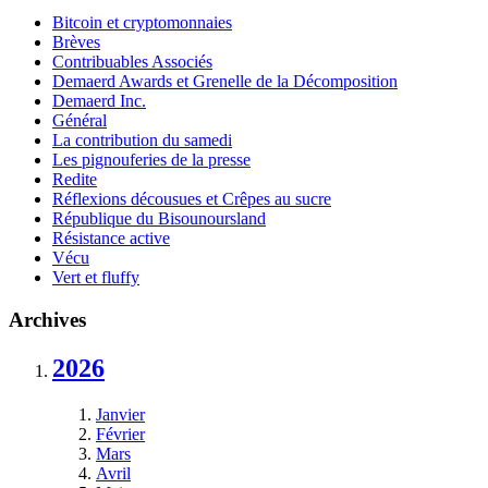
Bitcoin et cryptomonnaies
Brèves
Contribuables Associés
Demaerd Awards et Grenelle de la Décomposition
Demaerd Inc.
Général
La contribution du samedi
Les pignouferies de la presse
Redite
Réflexions décousues et Crêpes au sucre
République du Bisounoursland
Résistance active
Vécu
Vert et fluffy
Archives
2026
Janvier
Février
Mars
Avril