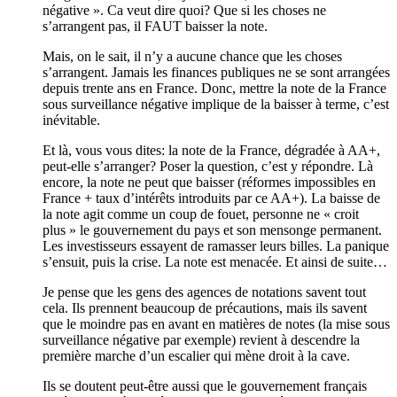
négative ». Ca veut dire quoi? Que si les choses ne
s’arrangent pas, il FAUT baisser la note.
Mais, on le sait, il n’y a aucune chance que les choses
s’arrangent. Jamais les finances publiques ne se sont arrangées
depuis trente ans en France. Donc, mettre la note de la France
sous surveillance négative implique de la baisser à terme, c’est
inévitable.
Et là, vous vous dites: la note de la France, dégradée à AA+,
peut-elle s’arranger? Poser la question, c’est y répondre. Là
encore, la note ne peut que baisser (réformes impossibles en
France + taux d’intérêts introduits par ce AA+). La baisse de
la note agit comme un coup de fouet, personne ne « croit
plus » le gouvernement du pays et son mensonge permanent.
Les investisseurs essayent de ramasser leurs billes. La panique
s’ensuit, puis la crise. La note est menacée. Et ainsi de suite…
Je pense que les gens des agences de notations savent tout
cela. Ils prennent beaucoup de précautions, mais ils savent
que le moindre pas en avant en matières de notes (la mise sous
surveillance négative par exemple) revient à descendre la
première marche d’un escalier qui mène droit à la cave.
Ils se doutent peut-être aussi que le gouvernement français