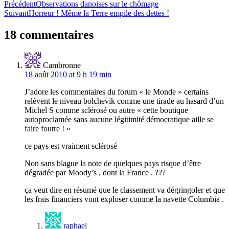
Navigation
Précédent
Observations danoises sur le chômage
Suivant
Horreur ! Même la Terre empile des dettes !
de
l’article
18 commentaires
Cambronne
18 août 2010 at 9 h 19 min
J’adore les commentaires du forum « le Monde » certains
relèvent le niveau bolchevik comme une tirade au hasard d’un
Michel S comme sclérosé ou autre « cette boutique
autoproclamée sans aucune légitimité démocratique aille se
faire foutre ! »
ce pays est vraiment sclérosé
Non sans blague la note de quelques pays risque d’être
dégradée par Moody’s , dont la France . ???
ça veut dire en résumé que le classement va dégringoler et que
les frais financiers vont exploser comme la navette Columbia .
raphael