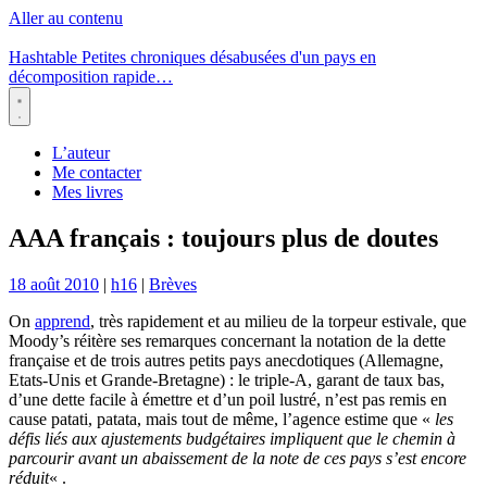
Aller au contenu
Hashtable
Petites chroniques désabusées d'un pays en
décomposition rapide…
Menu
L’auteur
Me contacter
Mes livres
AAA français : toujours plus de doutes
18 août 2010
|
h16
|
Brèves
On
apprend
, très rapidement et au milieu de la torpeur estivale, que
Moody’s réitère ses remarques concernant la notation de la dette
française et de trois autres petits pays anecdotiques (Allemagne,
Etats-Unis et Grande-Bretagne) : le triple-A, garant de taux bas,
d’une dette facile à émettre et d’un poil lustré, n’est pas remis en
cause patati, patata, mais tout de même, l’agence estime que «
les
défis liés aux ajustements budgétaires impliquent que le chemin à
parcourir avant un abaissement de la note de ces pays s’est encore
réduit
« .