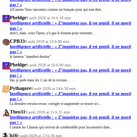
pas ! »
@Gaston Vous raisonnez comme un français pour qui tout doit...
Pheldge
9 août 2026 at 16 h 18 min
Intelligence artificielle : « Z’inquiétez pas, il est gentil, il ne mord
pas ! »
merci, mais, sous Opera, y'a que le bouton pour remonter...
CPB33
9 août 2026 at 16 h 06 min
Intelligence artificielle : « Z’inquiétez pas, il est gentil, il ne mord
pas ! »
le fameux "manifest destiny"
Pheldge
9 août 2026 at 16 h 00 min
Intelligence artificielle : « Z’inquiétez pas, il est gentil, il ne mord
pas ! »
bin, je parle dans les 2 cas de la version...
Pythagore
9 août 2026 at 14 h 56 min
Intelligence artificielle : « Z’inquiétez pas, il est gentil, il ne mord
pas ! »
La dernière version revue, corrigée et augmentée se trouve ici....
Theo31
9 août 2026 at 13 h 31 min
Intelligence artificielle : « Z’inquiétez pas, il est gentil, il ne mord
pas ! »
Comme les Chinois qui servent de combustible pour locomotive dans...
h16
9 août 2026 at 13 h 20 min