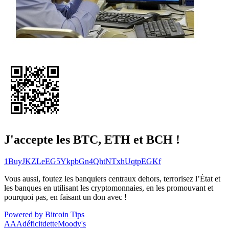
J'accepte les BTC, ETH et BCH !
1BuyJKZLeEG5YkpbGn4QhtNTxhUqtpEGKf
Vous aussi, foutez les banquiers centraux dehors, terrorisez l’État et
les banques en utilisant les cryptomonnaies, en les promouvant et
pourquoi pas, en faisant un don avec !
Powered by Bitcoin Tips
AAA
déficit
dette
Moody's