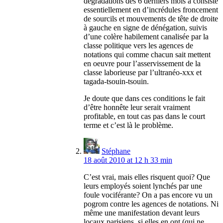
dégradations des 6 derniers mois a consisté
essentiellement en d’incrédules froncement
de sourcils et mouvements de tête de droite
à gauche en signe de dénégation, suivis
d’une colère habilement canalisée par la
classe politique vers les agences de
notations qui comme chacun sait mettent
en oeuvre pour l’asservissement de la
classe laborieuse par l’ultranéo-xxx et
tagada-tsouin-tsouin.
Je doute que dans ces conditions le fait
d’être honnête leur serait vraiment
profitable, en tout cas pas dans le court
terme et c’est là le problème.
Stéphane
18 août 2010 at 12 h 33 min
C’est vrai, mais elles risquent quoi? Que
leurs employés soient lynchés par une
foule vociférante? On a pas encore vu un
pogrom contre les agences de notations. Ni
même une manifestation devant leurs
locaux parisiens, si elles en ont (qui ne