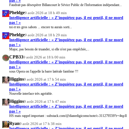
pas ! »
Faudrait pas désespérer Billancourt le Sévice Public de l'Information indépendant...
Pheldge
9 août 2026 at 18 h 49 min
Intelligence artificielle : « Z’inquiétez pas, il est gentil, il ne mord
pas ! »
toi et tes gros sabots ... encore tu aurais sorti...
Pheldge
9 août 2026 at 18 h 29 min
Intelligence artificielle : « Z’inquiétez pas, il est gentil, il ne mord
pas ! »
Major, pas besoin de truander, si elle n'est pas empêchée,...
CPB33
9 août 2026 at 18 h 00 min
Intelligence artificielle : « Z’inquiétez pas, il est gentil, il ne mord
pas ! »
sous Opera on l'appelle la barre latérale fantôme !!!
Higgins
9 août 2026 at 17 h 54 min
Intelligence artificielle : « Z’inquiétez pas, il est gentil, il ne mord
pas ! »
Nouvelle interface très agréable.
Higgins
9 août 2026 at 17 h 47 min
Intelligence artificielle : « Z’inquiétez pas, il est gentil, il ne mord
pas ! »
HS mais rappel important : substack.com/@dianedigicomo/note/c-311279559?r=4tqcll
Ryan
9 août 2026 at 17 h 38 min
Intelligence artificielle : « Z’inquiétez pas, il est gentil, il ne mord