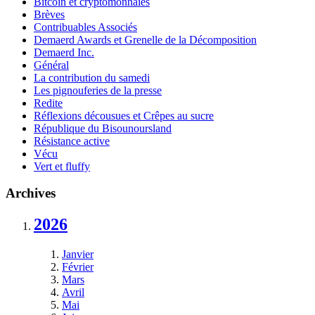
Bitcoin et cryptomonnaies
Brèves
Contribuables Associés
Demaerd Awards et Grenelle de la Décomposition
Demaerd Inc.
Général
La contribution du samedi
Les pignouferies de la presse
Redite
Réflexions décousues et Crêpes au sucre
République du Bisounoursland
Résistance active
Vécu
Vert et fluffy
Archives
2026
Janvier
Février
Mars
Avril
Mai