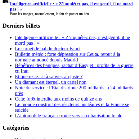
Intelligence artificielle : « Z’inquiétez pas, il est gentil, il ne mord
pas ! »
Pour les images, normalement, le fait de poster un lien...
Derniers billets
Intelligence artificielle : « Z’inquiétez pas, il est gentil, il ne
mord pas ! »
Le carnet de bal du docteur Fauci
Bulletin météo : forte dépression sur Ceuta, retour à la
normale annoncé depuis Madrid
Bénéfices des banques, rachat d’Easyjet : profits de la guerre
en Iran
Et que reste-t-il à sauver, au juste ?
Un diamant est éternel, un cartel non
Note de service : l’État distribue 200 milliards, à 24 milliards
près
Cette forêt interdite aux moins de quinze ans
Le monde construit des réacteurs nucléaires et la France se
suicide
L’automobile française roule vers la cubanisation totale
Catégories