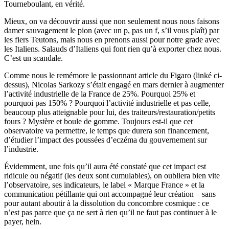
Tourneboulant, en vérité.
Mieux, on va découvrir aussi que non seulement nous nous faisons
damer sauvagement le pion (avec un p, pas un f, s’il vous plaît) par
les fiers Teutons, mais nous en prenons aussi pour notre grade avec
les Italiens. Salauds d’Italiens qui font rien qu’à exporter chez nous.
C’est un scandale.
Comme nous le remémore le passionnant article du Figaro (linké ci-
dessus), Nicolas Sarkozy s’était engagé en mars dernier à augmenter
l’activité industrielle de la France de 25%. Pourquoi 25% et
pourquoi pas 150% ? Pourquoi l’activité industrielle et pas celle,
beaucoup plus atteignable pour lui, des traiteurs/restauration/petits
fours ? Mystère et boule de gomme. Toujours est-il que cet
observatoire va permettre, le temps que durera son financement,
d’étudier l’impact des poussées d’eczéma du gouvernement sur
l’industrie.
Évidemment, une fois qu’il aura été constaté que cet impact est
ridicule ou négatif (les deux sont cumulables), on oubliera bien vite
l’observatoire, ses indicateurs, le label « Marque France » et la
communication pétillante qui ont accompagné leur création – sans
pour autant aboutir à la dissolution du concombre cosmique : ce
n’est pas parce que ça ne sert à rien qu’il ne faut pas continuer à le
payer, hein.