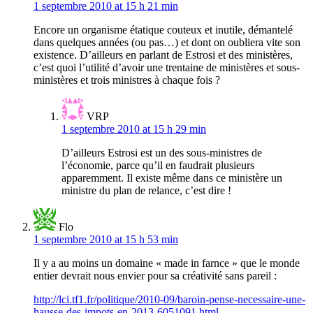
1 septembre 2010 at 15 h 21 min
Encore un organisme étatique couteux et inutile, démantelé
dans quelques années (ou pas…) et dont on oubliera vite son
existence. D’ailleurs en parlant de Estrosi et des ministères,
c’est quoi l’utilité d’avoir une trentaine de ministères et sous-
ministères et trois ministres à chaque fois ?
VRP
1 septembre 2010 at 15 h 29 min
D’ailleurs Estrosi est un des sous-ministres de
l’économie, parce qu’il en faudrait plusieurs
apparemment. Il existe même dans ce ministère un
ministre du plan de relance, c’est dire !
Flo
1 septembre 2010 at 15 h 53 min
Il y a au moins un domaine « made in farnce » que le monde
entier devrait nous envier pour sa créativité sans pareil :
http://lci.tf1.fr/politique/2010-09/baroin-pense-necessaire-une-
hausse-des-impots-en-2013-6051091.html