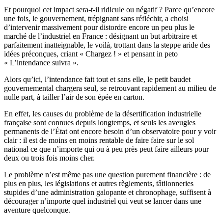
Et pourquoi cet impact sera-t-il ridicule ou négatif ? Parce qu’encore
une fois, le gouvernement, trépignant sans réfléchir, a choisi
d’intervenir massivement pour distordre encore un peu plus le
marché de l’industriel en France : désignant un but arbitraire et
parfaitement inatteignable, le voilà, trottant dans la steppe aride des
idées préconçues, criant « Chargez ! » et pensant in peto
« L’intendance suivra ».
Alors qu’ici, l’intendance fait tout et sans elle, le petit baudet
gouvernemental chargera seul, se retrouvant rapidement au milieu de
nulle part, à tailler l’air de son épée en carton.
En effet, les causes du problème de la désertification industrielle
française sont connues depuis longtemps, et seuls les aveugles
permanents de l’État ont encore besoin d’un observatoire pour y voir
clair : il est de moins en moins rentable de faire faire sur le sol
national ce que n’importe qui ou à peu près peut faire ailleurs pour
deux ou trois fois moins cher.
Le problème n’est même pas une question purement financière : de
plus en plus, les législations et autres règlements, tâtilonneries
stupides d’une administration galopante et chronophage, suffisent à
décourager n’importe quel industriel qui veut se lancer dans une
aventure quelconque.