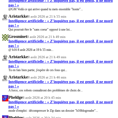
Intelligence artificielle : « Z’inquiétez pas, il est gentil, il ne mord
pas ! »
@GM Voilà ce qui arrive quand tu mets ensemble "honte"...
Aristarkke
8 août 2026 at 21 h 55 min
Intelligence artificielle : « Z’inquiétez pas, il est gentil, il ne mord
pas ! »
Qui pourrait être le "sans coeur" opposé à une loi...
Grosminet
8 août 2026 at 21 h 49 min
Intelligence artificielle : « Z’inquiétez pas, il est gentil, il ne mord
pas ! »
@ h16 8 août 2026 at 19 h 55 min...
Aristarkke
8 août 2026 at 21 h 49 min
Intelligence artificielle : « Z’inquiétez pas, il est gentil, il ne mord
pas ! »
Tu en fais bien partie, j'espère de ces fous qui...
Aristarkke
8 août 2026 at 21 h 46 min
Intelligence artificielle : « Z’inquiétez pas, il est gentil, il ne mord
pas ! »
A force, ces robots connaîtront des problèmes de choix de...
Pheldge
8 août 2026 at 20 h 45 min
Intelligence artificielle : « Z’inquiétez pas, il est gentil, il ne mord
pas ! »
mode d'emploi : décompresser le Zip dans un dossier "h16blogreader"...
Pheldge
8 août 2026 at 20 h 34 min