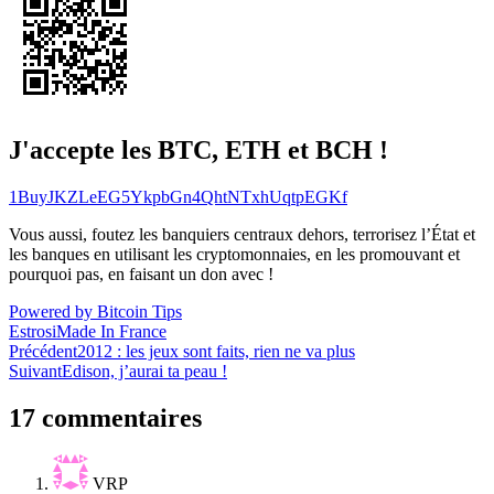
J'accepte les BTC, ETH et BCH !
1BuyJKZLeEG5YkpbGn4QhtNTxhUqtpEGKf
Vous aussi, foutez les banquiers centraux dehors, terrorisez l’État et
les banques en utilisant les cryptomonnaies, en les promouvant et
pourquoi pas, en faisant un don avec !
Powered by Bitcoin Tips
Estrosi
Made In France
Navigation
Précédent
2012 : les jeux sont faits, rien ne va plus
Suivant
Edison, j’aurai ta peau !
de
l’article
17 commentaires
VRP