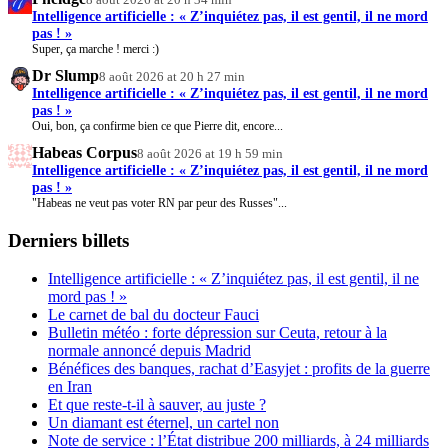
Intelligence artificielle : « Z’inquiétez pas, il est gentil, il ne mord
pas ! »
Super, ça marche ! merci :)
Dr Slump
8 août 2026 at 20 h 27 min
Intelligence artificielle : « Z’inquiétez pas, il est gentil, il ne mord
pas ! »
Oui, bon, ça confirme bien ce que Pierre dit, encore...
Habeas Corpus
8 août 2026 at 19 h 59 min
Intelligence artificielle : « Z’inquiétez pas, il est gentil, il ne mord
pas ! »
"Habeas ne veut pas voter RN par peur des Russes"...
Derniers billets
Intelligence artificielle : « Z’inquiétez pas, il est gentil, il ne
mord pas ! »
Le carnet de bal du docteur Fauci
Bulletin météo : forte dépression sur Ceuta, retour à la
normale annoncé depuis Madrid
Bénéfices des banques, rachat d’Easyjet : profits de la guerre
en Iran
Et que reste-t-il à sauver, au juste ?
Un diamant est éternel, un cartel non
Note de service : l’État distribue 200 milliards, à 24 milliards