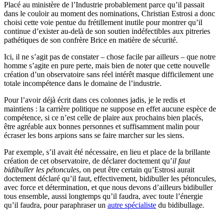
Placé au ministère de l’Industrie probablement parce qu’il passait
dans le couloir au moment des nominations, Christian Estrosi a donc
choisi cette voie pentue du frétillement inutile pour montrer qu’il
continue d’exister au-delà de son soutien indéfectibles aux pitreries
pathétiques de son confrère Brice en matière de sécurité.
Ici, il ne s’agit pas de constater – chose facile par ailleurs – que notre
homme s’agite en pure perte, mais bien de noter que cette nouvelle
création d’un observatoire sans réel intérêt masque difficilement une
totale incompétence dans le domaine de l’industrie.
Pour l’avoir déjà écrit dans ces colonnes jadis, je le redis et
maintiens : la carrière politique ne suppose en effet aucune espèce de
compétence, si ce n’est celle de plaire aux prochains bien placés,
être agréable aux bonnes personnes et suffisamment malin pour
écraser les bons arpions sans se faire marcher sur les siens.
Par exemple, s’il avait été nécessaire, en lieu et place de la brillante
création de cet observatoire, de déclarer doctement qu’
il faut
bidibuller les pétoncules
, on peut être certain qu’Estrosi aurait
doctement déclaré qu’il faut, effectivement, bidibuller les pétoncules,
avec force et détermination, et que nous devons d’ailleurs bidibuller
tous ensemble, aussi longtemps qu’il faudra, avec toute l’énergie
qu’il faudra, pour paraphraser un
autre spécialiste
du bidibullage.