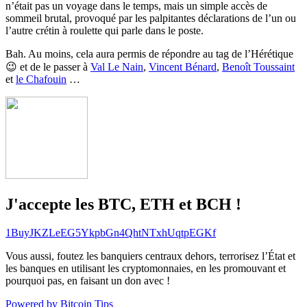
n’était pas un voyage dans le temps, mais un simple accès de
sommeil brutal, provoqué par les palpitantes déclarations de l’un ou
l’autre crétin à roulette qui parle dans le poste.
Bah. Au moins, cela aura permis de répondre au tag de l’Hérétique
😉 et de le passer à
Val Le Nain
,
Vincent Bénard
,
Benoît Toussaint
et
le Chafouin
…
J'accepte les BTC, ETH et BCH !
1BuyJKZLeEG5YkpbGn4QhtNTxhUqtpEGKf
Vous aussi, foutez les banquiers centraux dehors, terrorisez l’État et
les banques en utilisant les cryptomonnaies, en les promouvant et
pourquoi pas, en faisant un don avec !
Powered by Bitcoin Tips