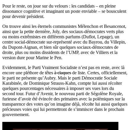
Pour le reste, on joue sur du velours : les candidats – en pleine
dissonance cognitive et imaginant un poste enviable – se bousculent
pour devenir président.
On trouve ainsi les éternels communistes Mélenchon et Besancenot,
ainsi que la petite dernière, Joly, des sociaux-démocrates verts plus
ou moins extrêmistes en différents parfums (Duflot, Lepage), un
centre social-démocrate sur-représenté avec du Bayrou, du Villepin,
du Dupont-Aignan, et bien sûr quelques sociaux-démocrates de
droite, plus ou moins dissidents de l’UMP, avec de Villiers et la
version dure pour Marine le Pen.
Evidemment, le Parti Vraiment Socialiste n’est pas en reste, avec là
encore une pléthore de têtes
à claques
de liste. Certes, officiellement,
le parti ne présente qu’Aubry. Mais le parti Démocratie Sociale
Karabinée, de Dominique Strauss-Kahn, compte lui aussi récolter
quelques pourcentages nécessaires à imposer ses vues lors du
second tour. Futur d’Avenir, le nouveau parti de Ségolène Royale,
furieuse d’avoir été évincée des primaires avec la polémiques sur la
transparence des votes qu’on imagine déjà, récolte lui aussi quelques
précieuses voies qui lui permettront de s’immiscer dans le prochain
gouvernement.