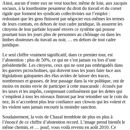
Ainsi, aucun d’entre eux ne veut toucher, même de loin, aux zacquis
sociaux, à la lourdissime pesanteur du droit du travail et du corset
rigide que forment les syndicats collectivistes sur l’emploi :
redoutant que les gens finissent par négocier eux-mêmes les termes
de leurs contrats, en dehors de tout cadre juridique, ils assurent les
citoyens de leur parfaite loyauté envers ce système qui pousse
pourtant tous les jours plus de personnes au chômage ou dans les
limbes douteuses du travail au noir, … en dehors de tout cadre
juridique.
Le seul chiffre vraiment significatif, dans ce premier tour, est
l’abstention : plus de 50%, ce qui ne s’est jamais vu lors d’une
présidentielle. Les citoyens, ceux qui ne sont pas embrigadés dans
les guerres picrocholines, qui doivent tous les jours faire face aux
législations galopantes des élus avides de laisser des traces,
nombreuses et grasses, de leur passage dans la vie politique, ont de
moins en moins envie de participer à cette mascarade : écrasés par
les taxes et les impôts, comprenant confusément que les dettes qui
s’empilent à tous les niveaux finiront par leur retomber sur le coin du
nez, ils n’accordent plus leur confiance aux clowns qui les volent et
les violent sans jamais encourir la moindre sanction.
Soudainement, la voix de Chazal tremblote de plus en plus à
l’énoncé de ce chiffre d’abstention record. L’image prend bientôt le
même chemin, et … pouf, vous voilà revenu en août 2010. Ce