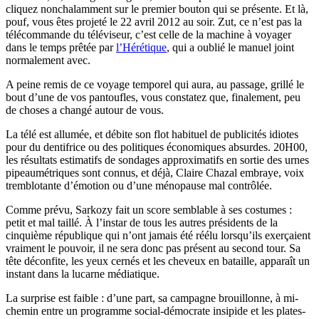
cliquez nonchalamment sur le premier bouton qui se présente. Et là,
pouf, vous êtes projeté le 22 avril 2012 au soir. Zut, ce n’est pas la
télécommande du téléviseur, c’est celle de la machine à voyager
dans le temps prêtée par
l’Hérétique
, qui a oublié le manuel joint
normalement avec.
A peine remis de ce voyage temporel qui aura, au passage, grillé le
bout d’une de vos pantoufles, vous constatez que, finalement, peu
de choses a changé autour de vous.
La télé est allumée, et débite son flot habituel de publicités idiotes
pour du dentifrice ou des politiques économiques absurdes. 20H00,
les résultats estimatifs de sondages approximatifs en sortie des urnes
pipeaumétriques sont connus, et déjà, Claire Chazal embraye, voix
tremblotante d’émotion ou d’une ménopause mal contrôlée.
Comme prévu, Sarkozy fait un score semblable à ses costumes :
petit et mal taillé. À l’instar de tous les autres présidents de la
cinquième république qui n’ont jamais été réélu lorsqu’ils exerçaient
vraiment le pouvoir, il ne sera donc pas présent au second tour. Sa
tête déconfite, les yeux cernés et les cheveux en bataille, apparaît un
instant dans la lucarne médiatique.
La surprise est faible : d’une part, sa campagne brouillonne, à mi-
chemin entre un programme social-démocrate insipide et les plates-