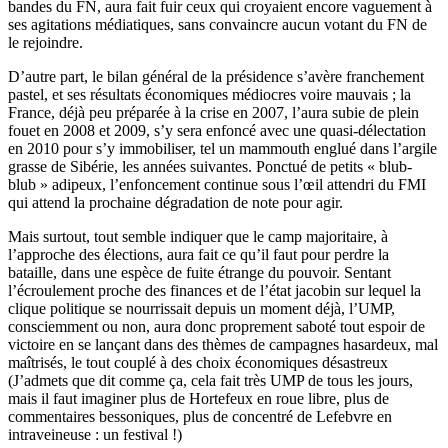
bandes du FN, aura fait fuir ceux qui croyaient encore vaguement à
ses agitations médiatiques, sans convaincre aucun votant du FN de
le rejoindre.
D’autre part, le bilan général de la présidence s’avère franchement
pastel, et ses résultats économiques médiocres voire mauvais ; la
France, déjà peu préparée à la crise en 2007, l’aura subie de plein
fouet en 2008 et 2009, s’y sera enfoncé avec une quasi-délectation
en 2010 pour s’y immobiliser, tel un mammouth englué dans l’argile
grasse de Sibérie, les années suivantes. Ponctué de petits « blub-
blub » adipeux, l’enfoncement continue sous l’œil attendri du FMI
qui attend la prochaine dégradation de note pour agir.
Mais surtout, tout semble indiquer que le camp majoritaire, à
l’approche des élections, aura fait ce qu’il faut pour perdre la
bataille, dans une espèce de fuite étrange du pouvoir. Sentant
l’écroulement proche des finances et de l’état jacobin sur lequel la
clique politique se nourrissait depuis un moment déjà, l’UMP,
consciemment ou non, aura donc proprement saboté tout espoir de
victoire en se lançant dans des thèmes de campagnes hasardeux, mal
maîtrisés, le tout couplé à des choix économiques désastreux
(J’admets que dit comme ça, cela fait très UMP de tous les jours,
mais il faut imaginer plus de Hortefeux en roue libre, plus de
commentaires bessoniques, plus de concentré de Lefebvre en
intraveineuse : un festival !)