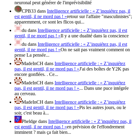
neuronal peut générer de l'imprévisibilité
CPB33
dans
Intelligence artificielle : « Z’inquiétez pas, il
est gentil, il ne mord pas ! »
retour sur l'affaire "masculinistes";
apparemment, ce sont les flicos qui...
du
dans
Intelligence artificielle : « Z’inquiétez pas, il est
gentil, il ne mord pas ! »
Il y a une dualité dans la conscience
du
dans
Intelligence artificielle : « Z’inquiétez pas, il est
gentil, il ne mord pas ! »
On ne sait pas vraiment comment on
pense La pensée...
MadeInCH
dans
Intelligence artificielle : « Z’inquiétez
pas, il est gentil, il ne mord pas ! »
J'ai des boîtes de Y2K pas
encore gonflées. . Ce...
MadeInCH
dans
Intelligence artificielle : « Z’inquiétez
pas, il est gentil, il ne mord pas ! »
... Dans une puce intégrée
au cerveau.
MadeInCH
dans
Intelligence artificielle : « Z’inquiétez
pas, il est gentil, il ne mord pas ! »
Pis les autres jours, ou le
soir, c'est beau à...
Pheldge
dans
Intelligence artificielle : « Z’inquiétez pas, il
est gentil, il ne mord pas ! »
en prévision de l'effondrement
imminent ? mais ça fait bien...