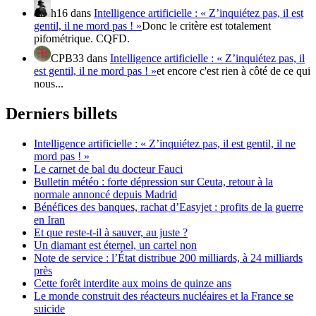
h16
dans
Intelligence artificielle : « Z’inquiétez pas, il est
gentil, il ne mord pas ! »
Donc le critère est totalement
pifométrique. CQFD.
CPB33
dans
Intelligence artificielle : « Z’inquiétez pas, il
est gentil, il ne mord pas ! »
et encore c'est rien à côté de ce qui
nous...
Derniers billets
Intelligence artificielle : « Z’inquiétez pas, il est gentil, il ne
mord pas ! »
Le carnet de bal du docteur Fauci
Bulletin météo : forte dépression sur Ceuta, retour à la
normale annoncé depuis Madrid
Bénéfices des banques, rachat d’Easyjet : profits de la guerre
en Iran
Et que reste-t-il à sauver, au juste ?
Un diamant est éternel, un cartel non
Note de service : l’État distribue 200 milliards, à 24 milliards
près
Cette forêt interdite aux moins de quinze ans
Le monde construit des réacteurs nucléaires et la France se
suicide