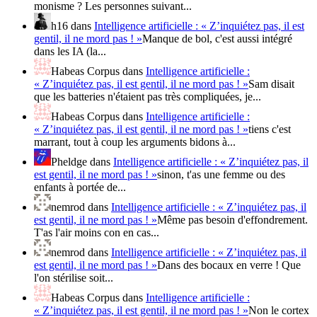
monisme ? Les personnes suivant...
h16
dans
Intelligence artificielle : « Z’inquiétez pas, il est
gentil, il ne mord pas ! »
Manque de bol, c'est aussi intégré
dans les IA (la...
Habeas Corpus
dans
Intelligence artificielle :
« Z’inquiétez pas, il est gentil, il ne mord pas ! »
Sam disait
que les batteries n'étaient pas très compliquées, je...
Habeas Corpus
dans
Intelligence artificielle :
« Z’inquiétez pas, il est gentil, il ne mord pas ! »
tiens c'est
marrant, tout à coup les arguments bidons à...
Pheldge
dans
Intelligence artificielle : « Z’inquiétez pas, il
est gentil, il ne mord pas ! »
sinon, t'as une femme ou des
enfants à portée de...
nemrod
dans
Intelligence artificielle : « Z’inquiétez pas, il
est gentil, il ne mord pas ! »
Même pas besoin d'effondrement.
T'as l'air moins con en cas...
nemrod
dans
Intelligence artificielle : « Z’inquiétez pas, il
est gentil, il ne mord pas ! »
Dans des bocaux en verre ! Que
l'on stérilise soit...
Habeas Corpus
dans
Intelligence artificielle :
« Z’inquiétez pas, il est gentil, il ne mord pas ! »
Non le cortex