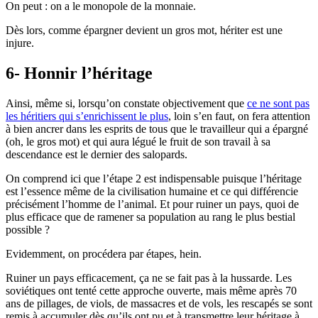
On peut : on a le monopole de la monnaie.
Dès lors, comme épargner devient un gros mot, hériter est une
injure.
6- Honnir l’héritage
Ainsi, même si, lorsqu’on constate objectivement que
ce ne sont pas
les héritiers qui s’enrichissent le plus
, loin s’en faut, on fera attention
à bien ancrer dans les esprits de tous que le travailleur qui a épargné
(oh, le gros mot) et qui aura légué le fruit de son travail à sa
descendance est le dernier des salopards.
On comprend ici que l’étape 2 est indispensable puisque l’héritage
est l’essence même de la civilisation humaine et ce qui différencie
précisément l’homme de l’animal. Et pour ruiner un pays, quoi de
plus efficace que de ramener sa population au rang le plus bestial
possible ?
Evidemment, on procédera par étapes, hein.
Ruiner un pays efficacement, ça ne se fait pas à la hussarde. Les
soviétiques ont tenté cette approche ouverte, mais même après 70
ans de pillages, de viols, de massacres et de vols, les rescapés se sont
remis à accumuler dès qu’ils ont pu et à transmettre leur héritage à