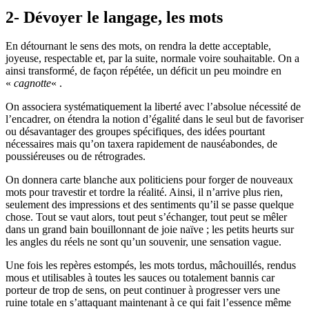
2- Dévoyer le langage, les mots
En détournant le sens des mots, on rendra la dette acceptable,
joyeuse, respectable et, par la suite, normale voire souhaitable. On a
ainsi transformé, de façon répétée, un déficit un peu moindre en
«
cagnotte
« .
On associera systématiquement la liberté avec l’absolue nécessité de
l’encadrer, on étendra la notion d’égalité dans le seul but de favoriser
ou désavantager des groupes spécifiques, des idées pourtant
nécessaires mais qu’on taxera rapidement de nauséabondes, de
poussiéreuses ou de rétrogrades.
On donnera carte blanche aux politiciens pour forger de nouveaux
mots pour travestir et tordre la réalité. Ainsi, il n’arrive plus rien,
seulement des impressions et des sentiments qu’il se passe quelque
chose. Tout se vaut alors, tout peut s’échanger, tout peut se mêler
dans un grand bain bouillonnant de joie naïve ; les petits heurts sur
les angles du réels ne sont qu’un souvenir, une sensation vague.
Une fois les repères estompés, les mots tordus, mâchouillés, rendus
mous et utilisables à toutes les sauces ou totalement bannis car
porteur de trop de sens, on peut continuer à progresser vers une
ruine totale en s’attaquant maintenant à ce qui fait l’essence même