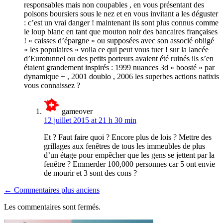
responsables mais non coupables , en vous présentant des
poisons boursiers sous le nez et en vous invitant a les déguster
: c’est un vrai danger ! maintenant ils sont plus connus comme
le loup blanc en tant que mouton noir des bancaires françaises
! « caisses d’épargne » ou supposées avec son associé obligé
« les populaires » voila ce qui peut vous tuer ! sur la lancée
d’Eurotunnel ou des petits porteurs avaient été ruinés ils s’en
étaient grandement inspirés : 1999 nuances 3d « boosté » par
dynamique + , 2001 doublo , 2006 les superbes actions natixis
vous connaissez ?
gameover
12 juillet 2015 at 21 h 30 min
Et ? Faut faire quoi ? Encore plus de lois ? Mettre des
grillages aux fenêtres de tous les immeubles de plus
d’un étage pour empêcher que les gens se jettent par la
fenêtre ? Emmerder 100,000 personnes car 5 ont envie
de mourir et 3 sont des cons ?
Navigation
← Commentaires plus anciens
dans
Les commentaires sont fermés.
les