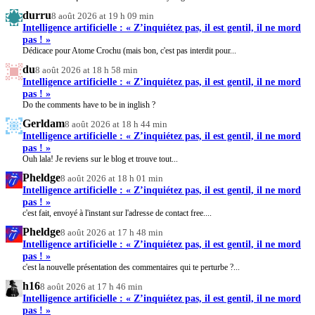
durru
8 août 2026 at 19 h 09 min
Intelligence artificielle : « Z’inquiétez pas, il est gentil, il ne mord
pas ! »
Dédicace pour Atome Crochu (mais bon, c'est pas interdit pour...
du
8 août 2026 at 18 h 58 min
Intelligence artificielle : « Z’inquiétez pas, il est gentil, il ne mord
pas ! »
Do the comments have to be in inglish ?
Gerldam
8 août 2026 at 18 h 44 min
Intelligence artificielle : « Z’inquiétez pas, il est gentil, il ne mord
pas ! »
Ouh lala! Je reviens sur le blog et trouve tout...
Pheldge
8 août 2026 at 18 h 01 min
Intelligence artificielle : « Z’inquiétez pas, il est gentil, il ne mord
pas ! »
c'est fait, envoyé à l'instant sur l'adresse de contact free....
Pheldge
8 août 2026 at 17 h 48 min
Intelligence artificielle : « Z’inquiétez pas, il est gentil, il ne mord
pas ! »
c'est la nouvelle présentation des commentaires qui te perturbe ?...
h16
8 août 2026 at 17 h 46 min
Intelligence artificielle : « Z’inquiétez pas, il est gentil, il ne mord
pas ! »