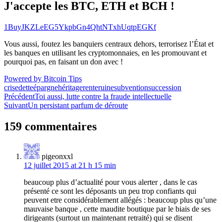
J'accepte les BTC, ETH et BCH !
1BuyJKZLeEG5YkpbGn4QhtNTxhUqtpEGKf
Vous aussi, foutez les banquiers centraux dehors, terrorisez l’État et
les banques en utilisant les cryptomonnaies, en les promouvant et
pourquoi pas, en faisant un don avec !
Powered by Bitcoin Tips
crise
dette
épargne
héritage
rente
ruine
subvention
succession
Navigation
Précédent
Toi aussi, lutte contre la fraude intellectuelle
Suivant
Un persistant parfum de déroute
de
l’article
159 commentaires
pigeonxxl
12 juillet 2015 at 21 h 15 min
beaucoup plus d’actualité pour vous alerter , dans le cas
présenté ce sont les déposants un peu trop confiants qui
peuvent etre considérablement allégés : beaucoup plus qu’une
mauvaise banque , cette maudite boutique par le biais de ses
dirigeants (surtout un maintenant retraité) qui se disent