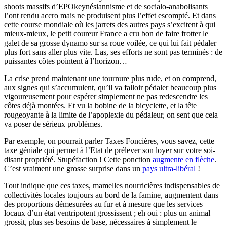
shoots massifs d’EPOkeynésiannisme et de socialo-anabolisants
l’ont rendu accro mais ne produisent plus l’effet escompté. Et dans
cette course mondiale où les jarrets des autres pays s’excitent à qui
mieux-mieux, le petit coureur France a cru bon de faire frotter le
galet de sa grosse dynamo sur sa roue voilée, ce qui lui fait pédaler
plus fort sans aller plus vite. Las, ses efforts ne sont pas terminés : de
puissantes côtes pointent à l’horizon…
La crise prend maintenant une tournure plus rude, et on comprend,
aux signes qui s’accumulent, qu’il va falloir pédaler beaucoup plus
vigoureusement pour espérer simplement ne pas redescendre les
côtes déjà montées. Et vu la bobine de la bicyclette, et la tête
rougeoyante à la limite de l’apoplexie du pédaleur, on sent que cela
va poser de sérieux problèmes.
Par exemple, on pourrait parler Taxes Foncières, vous savez, cette
taxe géniale qui permet à l’Etat de prélever son loyer sur votre soi-
disant propriété. Stupéfaction ! Cette ponction
augmente en flèche
.
C’est vraiment une grosse surprise dans un
pays ultra-libéral
!
Tout indique que ces taxes, mamelles nourricières indispensables de
collectivités locales toujours au bord de la famine, augmentent dans
des proportions démesurées au fur et à mesure que les services
locaux d’un état ventripotent grossissent ; eh oui : plus un animal
grossit, plus ses besoins de base, nécessaires à simplement le