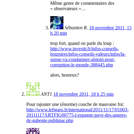
Même genre de commentaires des
« observateurs »…
Sébastien R.
18 novembre 2011, 15
h 20 min
trop fort, quand on parle du loup :
http://www.investir.fr/infos-conseils-
boursiers/infos-conseils-valeurs/infos/la-
suisse-va-condamner-alstom-pour-
corruption-le-monde-388445.php
alors, heureux?
ANT1
18 novembre 2011, 18 h 25 min
Pour rajouter une (énorme) couche de mauvaise foi:
http://www.lefigaro.fr/international/2011/11/17/01003-
20111117ARTFIG00775-l-espagne-paye-des-annees-
de-gabegie-publique.php