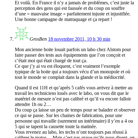
Et voilà. En France il n’y a jamais de problèmes, c’est juste la
perception des gens qui est faussée et du coup on souffre
d’une « mauvaise image » parfaitement injuste et injustifiée.
Une bonne campagne de matraquage et ça repart !
GrosBen
18 novembre 2011, 10 h 30 min
Mon ancienne boite louait parfois un labo chez Alstom pour
faire passer des tests aux équipements que l’on conçoit et
c’était moi qui était chargé de tout ça.
Ce que j’y ai vu est éloquent, c’est vraiment l’exemple
typique de la boite qui a toujours vécu d’un monopole et où
tout le monde se complait dans la glande et la médiocrité.
Quand il est 11H et qu’après 5 cafés vous arrivez à mettre au
travail les techniciens loués avec le labo, on vous dit que le
matériel de mesure n’est pas calibré et qu’il va encore falloir
attendre 1h ou 2…
Du coup ça laisse un peu de temps pour se balader et observer
ce qui se passe. Sur les chaines de fabrication, pour une
personne qui travaille (surement un intérimaire) il y’en a 4 ou
5 qui se tapent la causette toute la matinée.
Vous revenez au labo, les techs n’ont toujours pas réussi à
calibrer le matos… Mais c’est pas grave qu’ils nous disent, on