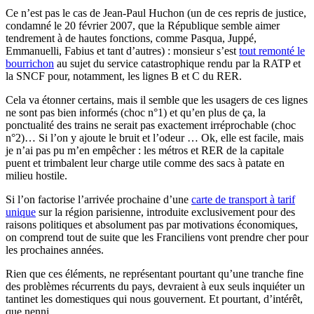
Ce n’est pas le cas de Jean-Paul Huchon (un de ces repris de justice,
condamné le 20 février 2007, que la République semble aimer
tendrement à de hautes fonctions, comme Pasqua, Juppé,
Emmanuelli, Fabius et tant d’autres) : monsieur s’est
tout remonté le
bourrichon
au sujet du service catastrophique rendu par la RATP et
la SNCF pour, notamment, les lignes B et C du RER.
Cela va étonner certains, mais il semble que les usagers de ces lignes
ne sont pas bien informés (choc n°1) et qu’en plus de ça, la
ponctualité des trains ne serait pas exactement irréprochable (choc
n°2)… Si l’on y ajoute le bruit et l’odeur … Ok, elle est facile, mais
je n’ai pas pu m’en empêcher : les métros et RER de la capitale
puent et trimbalent leur charge utile comme des sacs à patate en
milieu hostile.
Si l’on factorise l’arrivée prochaine d’une
carte de transport à tarif
unique
sur la région parisienne, introduite exclusivement pour des
raisons politiques et absolument pas par motivations économiques,
on comprend tout de suite que les Franciliens vont prendre cher pour
les prochaines années.
Rien que ces éléments, ne représentant pourtant qu’une tranche fine
des problèmes récurrents du pays, devraient à eux seuls inquiéter un
tantinet les domestiques qui nous gouvernent. Et pourtant, d’intérêt,
que nenni.