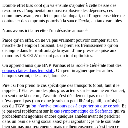
Double effet kiss-cool qui va ensuite s’ajouter à cette baisse des
ressources : l’augmentation quasi-explosive des dépenses, ces
communes ayant, en effet et pour la plupart, eut l’ingénieuse idée de
contracter des emprunts pourris à la sauce Dexia, en taux variables.
Nous avons ici la recette d’un désastre annoncé.
Parce qu’en effet, on ne va pas vraiment pouvoir compter sur un
marché de l’emploi florissant. Les premiers frémissements qu’on
distingue dans le froufroutage bruyant d’une presse acquise aux
mamours PS/EELV ne sont pas du tout optimistes.
On apprend ainsi que BNP-Paribas et la Société Générale font des
coupes claires dans leur staff
. On peut imaginer que les autres
banques seront, elles aussi, touchées.
Pire : si l’on prend le cas spécifique des transports (dont, faut-il le
rappeler, l’Etat est un des plus gros acteurs sur le marché en France),
on sent que là encore, l’avenir n’est décidément pas rose. Je
n’évoquerai pas (parce que je suis un petit libéral gentil, parfois) le
cas du TGV qu’
on n’arrive toujours pas à exporter où que ce soit
. Et
je passerai rapidement sur le
cas symptomatique de Seafrance
qui va
probablement agoniser encore quelques années avant de péricliter
dans un bain de sang social assez peu ragoûtant ; je ne le souhaite
bien sûr pas aux repreneurs, mais malheureusement, c’est bien ce