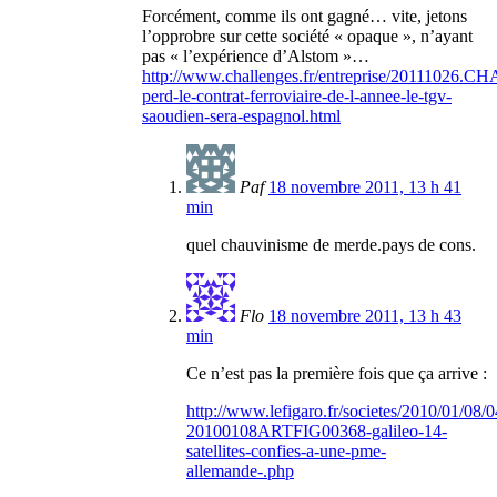
Forcément, comme ils ont gagné… vite, jetons
l’opprobre sur cette société « opaque », n’ayant
pas « l’expérience d’Alstom »…
http://www.challenges.fr/entreprise/20111026.CH
perd-le-contrat-ferroviaire-de-l-annee-le-tgv-
saoudien-sera-espagnol.html
Paf
18 novembre 2011, 13 h 41
min
quel chauvinisme de merde.pays de cons.
Flo
18 novembre 2011, 13 h 43
min
Ce n’est pas la première fois que ça arrive :
http://www.lefigaro.fr/societes/2010/01/08/
20100108ARTFIG00368-galileo-14-
satellites-confies-a-une-pme-
allemande-.php