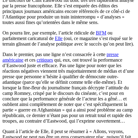
Le discours de Clint Eastwood fut donc très très rapidement analysé
par la presse francophone. Elle s’est emparée des éditos des
principaux journaux américains encore référencés de ce côté-ci de
l’Atlantique pour produire un train ininterrompu « d’analyses »
toutes aussi fines qu’orientées dans le même sens.
On pourra lire, par exemple, l’article ridicule de
BFM
ou
parfaitement caricatural de
Elle
(oui, ce magazine s’est risqué sur le
terrain glissant de l’analyse politique avec le succès qu’on peut lire).
Dans le premier, pas une ligne n’est consacrée à cette
presse
américaine
et ces
critiques
qui, eux, ont trouvé la performance
d’Eastwood juste et efficace. Pas une ligne pour noter que les
réactions négatives viennent très majoritairement de médias et d’une
presse que personne n’hésite à qualifier de démocrate outre-
atlantique (parce qu’elle se définit comme telle elle-même). Et
lorsque la fine-fleur du journalisme français décrypte l’attitude du
camp Romney, crispé par le discours du cinéaste, c’est pour en
conclure que la performance générale de l’acteur les a gêné… et
oublient ainsi complètement de noter que c’est spécifiquement la
partie « guerre en Afghanistan » qui a ainsi posé problème au camp
républicain, ce dernier n’étant pas pour un retrait total et rapide des
troupes, au contraire d’Eastwood, qui l’exprime ouvertement…
Quant à l’article de Elle, il peut se résumer à « Allons, voyons,
Eastwood ne peut pas être un gros conservateur réac, puisqu’il fait