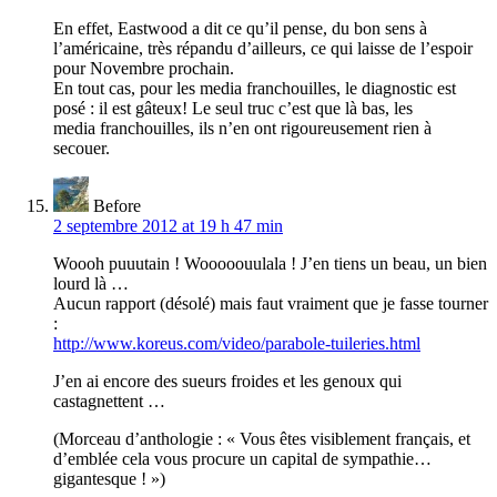
En effet, Eastwood a dit ce qu’il pense, du bon sens à
l’américaine, très répandu d’ailleurs, ce qui laisse de l’espoir
pour Novembre prochain.
En tout cas, pour les media franchouilles, le diagnostic est
posé : il est gâteux! Le seul truc c’est que là bas, les
media franchouilles, ils n’en ont rigoureusement rien à
secouer.
Before
2 septembre 2012 at 19 h 47 min
Woooh puuutain ! Wooooouulala ! J’en tiens un beau, un bien
lourd là …
Aucun rapport (désolé) mais faut vraiment que je fasse tourner
:
http://www.koreus.com/video/parabole-tuileries.html
J’en ai encore des sueurs froides et les genoux qui
castagnettent …
(Morceau d’anthologie : « Vous êtes visiblement français, et
d’emblée cela vous procure un capital de sympathie…
gigantesque ! »)