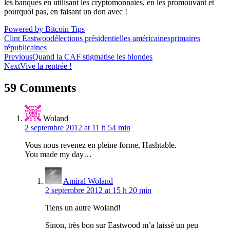
les banques en utilisant les cryptomonnaies, en les promouvant et
pourquoi pas, en faisant un don avec !
Powered by Bitcoin Tips
Clint Eastwood
élections présidentielles américaines
primaires
républicaines
Navigation
Previous
Quand la CAF stigmatise les blondes
Next
Vive la rentrée !
de
l’article
59 Comments
Woland
2 septembre 2012 at 11 h 54 min
Vous nous revenez en pleine forme, Hashtable.
You made my day…
Amiral Woland
2 septembre 2012 at 15 h 20 min
Tiens un autre Woland!
Sinon, très bon sur Eastwood m’a laissé un peu