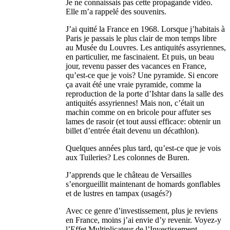
Je ne connaissais pas cette propagande vidéo.
Elle m’a rappelé des souvenirs.
J’ai quitté la France en 1968. Lorsque j’habitais à
Paris je passais le plus clair de mon temps libre
au Musée du Louvres. Les antiquités assyriennes,
en particulier, me fascinaient. Et puis, un beau
jour, revenu passer des vacances en France,
qu’est-ce que je vois? Une pyramide. Si encore
ça avait été une vraie pyramide, comme la
reproduction de la porte d’Ishtar dans la salle des
antiquités assyriennes! Mais non, c’était un
machin comme on en bricole pour affuter ses
lames de rasoir (et tout aussi efficace: obtenir un
billet d’entrée était devenu un décathlon).
Quelques années plus tard, qu’est-ce que je vois
aux Tuileries? Les colonnes de Buren.
J’apprends que le château de Versailles
s’enorgueillit maintenant de homards gonflables
et de lustres en tampax (usagés?)
Avec ce genre d’investissement, plus je reviens
en France, moins j’ai envie d’y revenir. Voyez-y
l’Effet Multiplicateur de l’Investissement