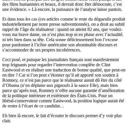
des films humanistes et beaux, il devrait donc être démocrate, c’est
une évidence. » Là encore, la puissance de l’analyse laisse pantois.
Et dans tous les cas (ces articles comme le reste du dégueulis produit
industriellement par notre presse subventionnée), on a droit au subtil
rappel de l’âge du réalisateur : quand on atteint 82 ans, que voulez-
vous ma brave dame, on n’est plus trop ni en phase avec l’actualité,
ni très bien dans sa tête. Cela sonne délicieusement bon l’excuse
pour pardonner à l’icône américaine son abominable discours et
s’accommoder de ses propres incohérences.
Ceci posé, et puisque les journalistes français sont manifestement
trop feignants pour regarder l’intervention complète de Clint
Eastwood et en réaliser une traduction de bonne qualité, que peut-on
en dire ? Car si l’on peut s’étonner qu’il ait apporté son soutien à
Romney, ce n’est pas parce que le réalisateur aurait dû être du côté
d’Obama (n’en déplaise aux pignoufs à la sauce Elle), mais bien
parce qu’après tout, Romney n’offre aucune garantie d’amélioration
de la politique intérieure et extérieure des États-Unis. Pour un
libéral-conservateur comme Eastwood, la position logique aurait été
de rester à l’écart de ce candidat…
Eh bien là encore, le fait d’écouter le discours permet d’y voir plus
clair.