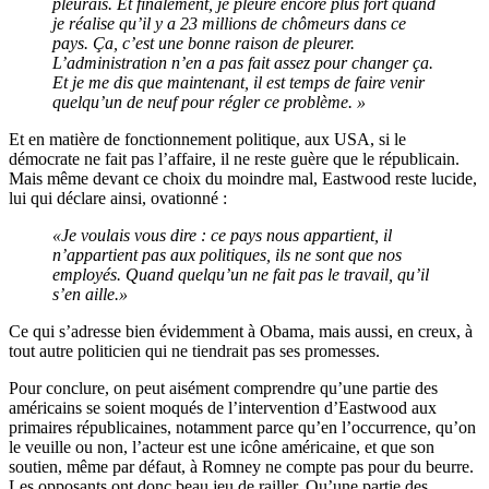
pleurais. Et finalement, je pleure encore plus fort quand
je réalise qu’il y a 23 millions de chômeurs dans ce
pays. Ça, c’est une bonne raison de pleurer.
L’administration n’en a pas fait assez pour changer ça.
Et je me dis que maintenant, il est temps de faire venir
quelqu’un de neuf pour régler ce problème. »
Et en matière de fonctionnement politique, aux USA, si le
démocrate ne fait pas l’affaire, il ne reste guère que le républicain.
Mais même devant ce choix du moindre mal, Eastwood reste lucide,
lui qui déclare ainsi, ovationné :
«Je voulais vous dire : ce pays nous appartient, il
n’appartient pas aux politiques, ils ne sont que nos
employés. Quand quelqu’un ne fait pas le travail, qu’il
s’en aille.»
Ce qui s’adresse bien évidemment à Obama, mais aussi, en creux, à
tout autre politicien qui ne tiendrait pas ses promesses.
Pour conclure, on peut aisément comprendre qu’une partie des
américains se soient moqués de l’intervention d’Eastwood aux
primaires républicaines, notamment parce qu’en l’occurrence, qu’on
le veuille ou non, l’acteur est une icône américaine, et que son
soutien, même par défaut, à Romney ne compte pas pour du beurre.
Les opposants ont donc beau jeu de railler. Qu’une partie des