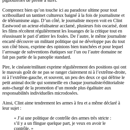
pignouferies de presse a suivi.
Comprenez bien qu’on touche ici au paradoxe ultime pour tout
scribouillard un tantinet cultureux baigné à la fois de journalisme et
de téléramisme aigu. D’un côté, le journaliste moyen voit en Clint
Eastwood un acteur-réalisateur acclamé, plusieurs fois oscarisé, dont
les films récoltent régulièrement les louanges de la critique tout en
réussissant le pari d’attirer les foules. De l’autre, le même journaliste
encarté découvre un militant politique qui ne développe pas du tout
son côté bisou, exprime des opinions bien tranchées et pour lequel
l’arrosage de subventions étatiques sur l’un ou l’autre domaine ne
fait pas partie de la panoplie standard.
Pire, le cinéaste/militant exprime régulièrement des positions qui ont
le mauvais goût de ne pas se ranger clairement ni à l’extrême-droite,
ni à l’extrême-gauche, et souvent, un peu des deux ce qui défrise le
petit animal docile qui sommeille en chaque journaliste/éditorialiste
auto-chargé de la promotion d’un monde plus égalitaire aux
responsabilités individuelles microdosées.
Ainsi, Clint aime tendrement les armes à feu et a même déclaré à
leur sujet :
« J’ai une politique de contrôle des armes très stricte :
s’il y a un flingue quelque part, je veux en avoir le
contrôle. »