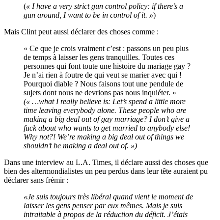
(
« I have a very strict gun control policy: if there’s a
gun around, I want to be in control of it. »
)
Mais Clint peut aussi déclarer des choses comme :
« Ce que je crois vraiment c’est : passons un peu plus
de temps à laisser les gens tranquilles. Toutes ces
personnes qui font toute une histoire du mariage gay ?
Je n’ai rien à foutre de qui veut se marier avec qui !
Pourquoi diable ? Nous faisons tout une pendule de
sujets dont nous ne devrions pas nous inquiéter. »
(« …what I really believe is: Let’s spend a little more
time leaving everybody alone. These people who are
making a big deal out of gay marriage? I don’t give a
fuck about who wants to get married to anybody else!
Why not?! We’re making a big deal out of things we
shouldn’t be making a deal out of. »)
Dans une interview au L.A. Times, il déclare aussi des choses que
bien des altermondialistes un peu perdus dans leur tête auraient pu
déclarer sans frémir :
«Je suis toujours très libéral quand vient le moment de
laisser les gens penser par eux mêmes. Mais je suis
intraitable à propos de la réduction du déficit. J’étais