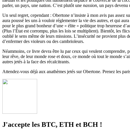
médias et les politiques ont habilement déplacé le couvercle de la coco
parler, un pays, une nation. C’est plutôt une
nassion
, un pays devenu u
Un seul regret, cependant : Obertone n’insiste à mon avis pas assez sur 
aura poussé les uns à vouloir réglementer la vie des autres, et qui aura 
pour le plus grand bonheur d’une « élite » politique trop heureuse d
(Plus l’État est corrompu, plus les lois se multiplient). Bientôt, les flic
oublié le sens même de leurs missions. L’insécurité ne provient plus d
d’enfermer des violeurs ou des cambrioleurs.
Néammoins, ce livre devra être lu par ceux qui veulent comprendre, par
leur rêve, de leur monde rose et doux, ce monde où tout le monde s’a
autres jetés à la face des récalcitrants.
Attendez-vous déjà aux anathèmes jetés sur Obertone. Prenez les paris :
J'accepte les BTC, ETH et BCH !