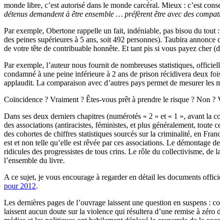
monde libre, c’est autorisé dans le monde carcéral. Mieux : c’est con
détenus demandent à être ensemble … préfèrent être avec des compatr
Par exemple, Obertone rappelle un fait, indéniable, pas bisou du tout 
des peines supérieures à 5 ans, soit 492 personnes). Taubira annonce 
de votre tête de contribuable honnête. Et tant pis si vous payez cher (de
Par exemple, l’auteur nous fournit de nombreuses statistiques, officiel
condamné à une peine inférieure à 2 ans de prison récidivera deux foi
applaudit. La comparaison avec d’autres pays permet de mesurer les
Coïncidence ? Vraiment ? Êtes-vous prêt à prendre le risque ? Non ? 
Dans ses deux derniers chapitres (numérotés « 2 » et « 1 », avant la co
des associations (antiracistes, féministes, et plus généralement, toute 
des cohortes de chiffres statistiques sourcés sur la criminalité, en Fran
est et non telle qu’elle est rêvée par ces associations. Le démontage d
ridicules des progressistes de tous crins. Le rôle du collectivisme, de
l’ensemble du livre.
A ce sujet, je vous encourage à regarder en détail les documents offic
pour 2012
.
Les dernières pages de l’ouvrage laissent une question en suspens : c
laissent aucun doute sur la violence qui résultera d’une remise à zéro d