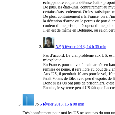
échappatoire et que la défense était « propo
De plus, les états-unis, contrairement au my
certains états seulement. Or les statistiques
De plus, contrairement à la France, on à l’i
la détention d’arme ou le permis de port d’ar
couleur d’une prison, il écopera d’une peine 
Il en est de même en Belgique, ou selon certa
NP
5 février 2013, 14 h 35 min
Pas d’accord. Le vrai problème aux US, est l
m’explique :
En France, pour un vol à main armée en bande 
remises de peine, il sera libre au bout de 2 a
Aux US, il prendrait 10 ans pour le vol, 10 pa
ferait 70 ans de tôle, avec peu d’espoirs de l
Donc si les Us ont plus de prisonniers, c’est
Ensuite, le systeme pénal US fait que l’acc
JS
5 février 2013, 15 h 08 min
Très honnêtement pour moi les US ne sont pas du tout un