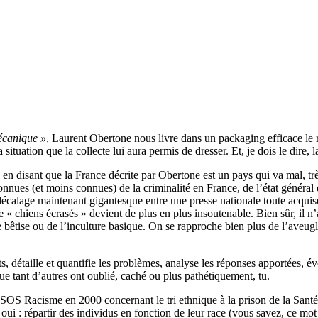
canique »
, Laurent Obertone nous livre dans un packaging efficace le r
a situation que la collecte lui aura permis de dresser. Et, je dois le dire,
en disant que la France décrite par Obertone est un pays qui va mal, trè
connues (et moins connues) de la criminalité en France, de l’état général 
 décalage maintenant gigantesque entre une presse nationale toute acquise
 « chiens écrasés » devient de plus en plus insoutenable. Bien sûr, il n’
de bêtise ou de l’inculture basique. On se rapproche bien plus de l’aveu
s, détaille et quantifie les problèmes, analyse les réponses apportées, év
que tant d’autres ont oublié, caché ou plus pathétiquement, tu.
SOS Racisme en 2000 concernant le tri ethnique à la prison de la Santé. 
oui : répartir des individus en fonction de leur race (vous savez, ce mo