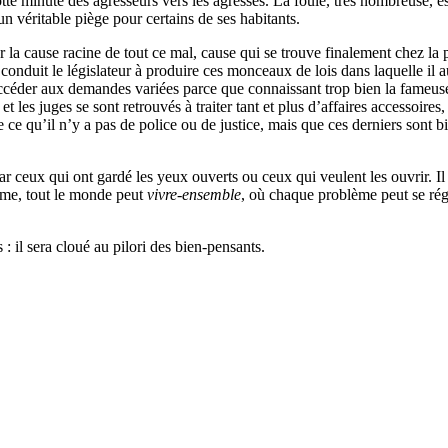
tte minute des agresseurs vers les agressés. La foule, très nombreuse, e
n véritable piège pour certains de ses habitants.
la cause racine de tout ce mal, cause qui se trouve finalement chez la plu
conduit le législateur à produire ces monceaux de lois dans laquelle il au
’accéder aux demandes variées parce que connaissant trop bien la fameu
s et les juges se sont retrouvés à traiter tant et plus d’affaires accessoir
e ce qu’il n’y a pas de police ou de justice, mais que ces derniers sont
 ceux qui ont gardé les yeux ouverts ou ceux qui veulent les ouvrir. Il s
ime, tout le monde peut
vivre-ensemble
, où chaque problème peut se rég
 il sera cloué au pilori des bien-pensants.