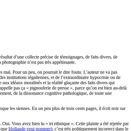
ésultat d’une collecte précise de témoignages, de faits divers, de
 la photographie n’est pas très appétissante.
s mal. Pour un peu, on pourrait le dire foutu. L’auteur ne va pas
des institutions régaliennes, et de l’extraordinaire hypocrisie ou de
 aux idéaux moralinés et la réalité glaçante des faits divers qui
appelle pas ça « pignouferie de presse », parce qu’on est bien au-delà
glement, de la dissonance cognitive pathologique, de toute une
oque les siennes. En un peu plus de trois cents pages, il écrit noir sur
Oui. Vous avez bien lu « tri ethnique ». Cette plainte a été rejetée par
t que
Hollande veut gommer
), c’est très politiquement incorrect dans le