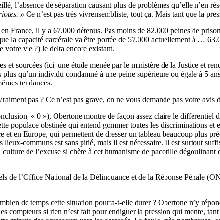
seillé, l’absence de séparation causant plus de problèmes qu’elle n’en 
iotes. »
Ce n’est pas très vivrensembliste, tout ça. Mais tant que la pres
: en France, il y a 67.000 détenus. Pas moins de 82.000 peines de priso
que la capacité carcérale va être portée de 57.000 actuellement à … 63.
 votre vie ?) le delta encore existant.
les et sourcées (ici, une étude menée par le ministère de la Justice et 
s plus qu’un individu condamné à une peine supérieure ou égale à 5 ans.
 mêmes tendances.
Vraiment pas ? Ce n’est pas grave, on ne vous demande pas votre avis d
nclusion, « 0 »), Obertone montre de façon assez claire le différentiel d
cette populace obstinée qui entend gommer toutes les discriminations et e
ce et en Europe, qui permettent de dresser un tableau beaucoup plus précis
es lieux-communs est sans pitié, mais il est nécessaire. Il est surtout s
 la culture de l’excuse si chère à cet humanisme de pacotille dégoulinant 
iels de l’Office National de la Délinquance et de la Réponse Pénale (ON
ombien de temps cette situation pourra-t-elle durer ? Obertone n’y répo
es compteurs si rien n’est fait pour endiguer la pression qui monte, tant 