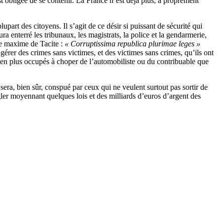
st obligée de se contenir. La France n’est déjà plus, à proprement
part des citoyens. Il s’agit de ce désir si puissant de sécurité qui
ra enterré les tribunaux, les magistrats, la police et la gendarmerie,
se maxime de Tacite :
« Corruptissima republica plurimae leges »
es, gérer des crimes sans victimes, et des victimes sans crimes, qu’ils ont
 bien plus occupés à choper de l’automobiliste ou du contribuable que
era, bien sûr, conspué par ceux qui ne veulent surtout pas sortir de
ler moyennant quelques lois et des milliards d’euros d’argent des