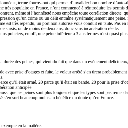
rtionnée », terme fourre-tout qui permet d’invalider bon nombre d’auto-d
the très populaire en France, n’ont commencé à réintroduire les permis 
 montrent, même si l’honnêteté nous empêche toute corrélation directe, que
mpression qu’un crime ou un délit entraîne systématiquement une peine, 
me est très rependu, un port non autorisé vous conduit en taule. Pas en 
de sursis, ou de moins de deux ans, donc sans incarcération réelle.
ins policiers, en off, une peine inférieur à 3 ans fermes n’est quasi plu
a durée des peines, qui vient du fait que dans un évènement délictueux, 
avec prise d’otages et fuite, le voleur arrêté s’en tirera probablement 
ns.
rce qu’il était armé, 20 parce qu’il était en bande, 20 pour la prise d’ot
ibération anticipée.
 aussi que les peines sont plus longues et que les types sont pas remis 
usé s’en sort beaucoup moins au bénéfice du doute qu’en France.
 exemple en la matière.