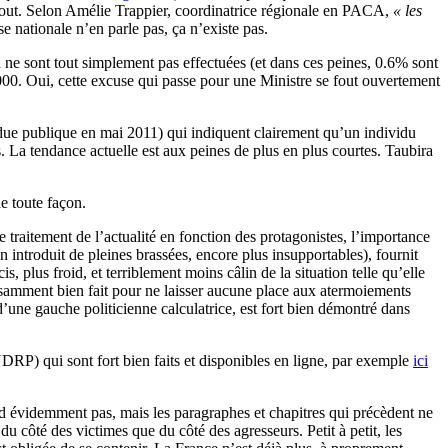
résout. Selon Amélie Trappier, coordinatrice régionale en PACA,
« les
se nationale n’en parle pas, ça n’existe pas.
n ne sont tout simplement pas effectuées (et dans ces peines, 0.6% sont
000. Oui, cette excuse qui passe pour une Ministre se fout ouvertement
rendue publique en mai 2011) qui indiquent clairement qu’un individu
 La tendance actuelle est aux peines de plus en plus courtes. Taubira
e toute façon.
e traitement de l’actualité en fonction des protagonistes, l’importance
n introduit de pleines brassées, encore plus insupportables), fournit
, plus froid, et terriblement moins câlin de la situation telle qu’elle
uffisamment bien fait pour ne laisser aucune place aux atermoiements
d’une gauche politicienne calculatrice, est fort bien démontré dans
DRP) qui sont fort bien faits et disponibles en ligne, par exemple
ici
nd évidemment pas, mais les paragraphes et chapitres qui précèdent ne
du côté des victimes que du côté des agresseurs. Petit à petit, les