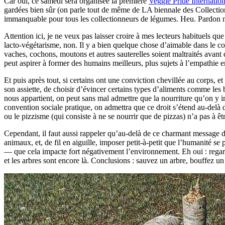
Car oui, ce samedi sera organisée la première
Veggie Pride Internatio
gardées bien sûr (on parle tout de même de LA biennale des Collecti
immanquable pour tous les collectionneurs de légumes. Heu. Pardon no
Attention ici, je ne veux pas laisser croire à mes lecteurs habituels q
lacto-végétarisme, non. Il y a bien quelque chose d’aimable dans le c
vaches, cochons, moutons et autres sauterelles soient maltraités avan
peut aspirer à former des humains meilleurs, plus sujets à l’empathie 
Et puis après tout, si certains ont une conviction chevillée au corps, e
son assiette, de choisir d’évincer certains types d’aliments comme les 
nous appartient, on peut sans mal admettre que la nourriture qu’on y in
convention sociale pratique, on admettra que ce droit s’étend au-delà de
ou le pizzisme (qui consiste à ne se nourrir que de pizzas) n’a pas à ê
Cependant, il faut aussi rappeler qu’au-delà de ce charmant message d’
animaux, et, de fil en aiguille, imposer petit-à-petit que l’humanité s
— que cela impacte fort négativement l’environnement. Eh oui : regarde
et les arbres sont encore là. Conclusions : sauvez un arbre, bouffez u