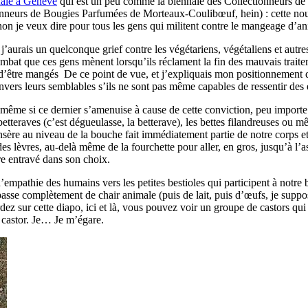
nale à Genève
qui est un peu comme la biennale des Collectionneurs d
onneurs de Bougies Parfumées de Morteaux-Coulibœuf, hein) : cette nou
n je veux dire pour tous les gens qui militent contre le mangeage d’a
ue j’aurais un quelconque grief contre les végétariens, végétaliens et aut
ombat que ces gens mènent lorsqu’ils réclament la fin des mauvais trait
t d’être mangés De ce point de vue, et j’expliquais mon positionnement
envers leurs semblables s’ils ne sont pas même capables de ressentir des
t même si ce dernier s’amenuise à cause de cette conviction, peu importe l
betteraves (c’est dégueulasse, la betterave), les bettes filandreuses ou 
sère au niveau de la bouche fait immédiatement partie de notre corps et q
s lèvres, au-delà même de la fourchette pour aller, en gros, jusqu’à l’ass
tre entravé dans son choix.
empathie des humains vers les petites bestioles qui participent à notre 
e passe complètement de chair animale (puis de lait, puis d’œufs, je supp
z sur cette diapo, ici et là, vous pouvez voir un groupe de castors qui 
n castor. Je… Je m’égare.