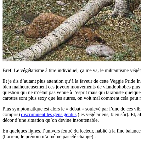
Bref. Le végétarisme à titre individuel, ça me va, le militantisme végétar
Et je dis d’autant plus attention qu’à la faveur de cette Veggie Pride I
bien malheureusement ces joyeux mouvements de viandophobes plus ou mo
question qui ne m’était pas venue à l’esprit mais qui tarabuste quelq
carottes sont plus sexy que les autres, on voit mal comment cela peut m
Plus symptomatique est alors le « débat » soulevé par l’une de ces v
compris)
discriminent les gens gentils
(les végétariens, bien sûr). Et,
décor d’une situation qu’on devine insoutenable.
En quelques lignes, l’univers feutré du lecteur, habité à la fine balanc
(horreur, le prénom n’a même pas été changé) :