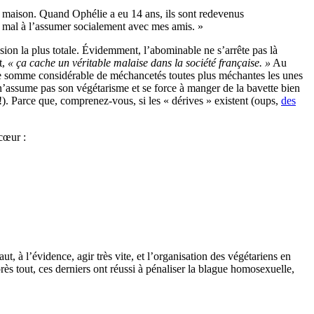
la maison. Quand Ophélie a eu 14 ans, ils sont redevenus
 du mal à l’assumer socialement avec mes amis. »
usion la plus totale. Évidemment, l’abominable ne s’arrête pas là
t,
« ça cache un véritable malaise dans la société française. »
Au
une somme considérable de méchancetés toutes plus méchantes les unes
n’assume pas son végétarisme et se force à manger de la bavette bien
 !). Parce que, comprenez-vous, si les « dérives » existent (oups,
des
 cœur :
aut, à l’évidence, agir très vite, et l’organisation des végétariens en
ès tout, ces derniers ont réussi à pénaliser la blague homosexuelle,