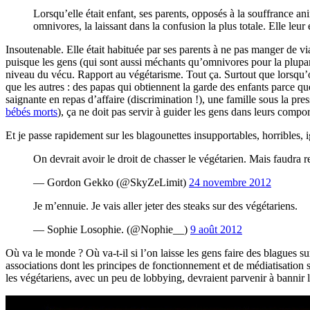
Lorsqu’elle était enfant, ses parents, opposés à la souffrance a
omnivores, la laissant dans la confusion la plus totale. Elle leu
Insoutenable. Elle était habituée par ses parents à ne pas manger de vi
puisque les gens (qui sont aussi méchants qu’omnivores pour la plupar
niveau du vécu. Rapport au végétarisme. Tout ça. Surtout que lorsqu’
que les autres : des papas qui obtiennent la garde des enfants parce 
saignante en repas d’affaire (discrimination !), une famille sous la pre
bébés morts
), ça ne doit pas servir à guider les gens dans leurs compor
Et je passe rapidement sur les blagounettes insupportables, horribles, i
On devrait avoir le droit de chasser le végétarien. Mais faudra re
— Gordon Gekko (@SkyZeLimit)
24 novembre 2012
Je m’ennuie. Je vais aller jeter des steaks sur des végétariens.
— Sophie Losophie. (@Nophie__)
9 août 2012
Où va le monde ? Où va-t-il si l’on laisse les gens faire des blagues s
associations dont les principes de fonctionnement et de médiatisation 
les végétariens, avec un peu de lobbying, devraient parvenir à bannir 