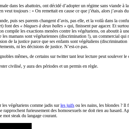
nimale dans les abattoirs, ont décidé d’adopter un régime sans viande à 
r en veut toujours : « On remettait en cause ce que j’étais, alors j’avais
ande, puis ses parents changent d’avis, pas elle, et la voilà dans la conf
t) font des
« blagues à deux balles »
qui, finissent par agacer. Et surtou
on compile les exactions menées contre les végétariens, on aboutit à 
que les mamans sont végétariennes (discrimination !), un commercial qui 
ssion de la justice parce que ses enfants sont végétaliens (discrimination
tements, ni les décisions de justice. N’est-ce-pas.
gnobles mêmes, de certains sur twitter tant leur lecture peut soulever le
ster civilisé, y aura des périodes et un permis en règle.
ur les végétariens comme jadis sur
les juifs
ou les nains, les blondes ? Il f
se rapprochent furieusement des homosexuels ne doit rien au hasard. Apr
le mot steak du langage courant.