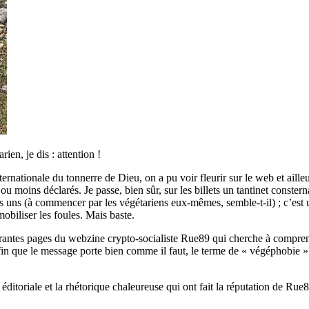
ien, je dis : attention !
nternationale du tonnerre de Dieu, on a pu voir fleurir sur le web et aill
ins déclarés. Je passe, bien sûr, sur les billets un tantinet consternan
ues uns (à commencer par les végétariens eux-mêmes, semble-t-il) ; c’es
obiliser les foules. Mais baste.
ibrantes pages du webzine crypto-socialiste Rue89 qui cherche à compre
 afin que le message porte bien comme il faut, le terme de « végéphobie 
e éditoriale et la rhétorique chaleureuse qui ont fait la réputation de Ru