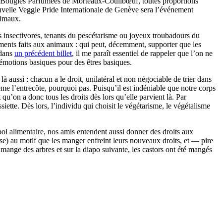
e Bougies Parfumées de Morteaux-Coulibœuf, toutes proportions
velle Veggie Pride Internationale de Genève sera l’événement
nimaux.
res insectivores, tenants du pescétarisme ou joyeux troubadours du
ements faits aux animaux : qui peut, décemment, supporter que les
 dans
un précédent billet
, il me paraît essentiel de rappeler que l’on ne
 émotions basiques pour des êtres basiques.
à aussi : chacun a le droit, unilatéral et non négociable de trier dans
même l’entrecôte, pourquoi pas. Puisqu’il est indéniable que notre corps
u’on a donc tous les droits dès lors qu’elle parvient là. Par
iette. Dès lors, l’individu qui choisit le végétarisme, le végétalisme
bol alimentaire, nos amis entendent aussi donner des droits aux
ose) au motif que les manger enfreint leurs nouveaux droits, et — pire
mange des arbres et sur la diapo suivante, les castors ont été mangés