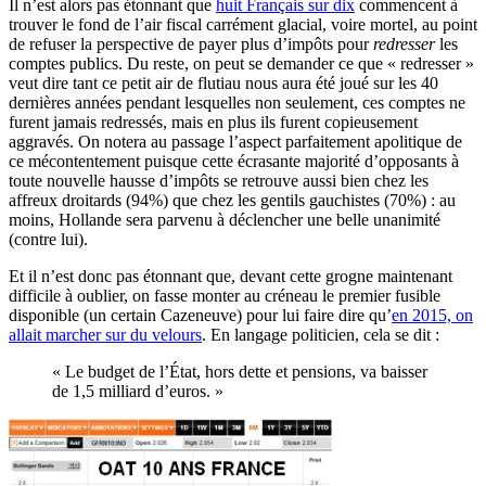
Il n’est alors pas étonnant que
huit Français sur dix
commencent à
trouver le fond de l’air fiscal carrément glacial, voire mortel, au point
de refuser la perspective de payer plus d’impôts pour
redresser
les
comptes publics. Du reste, on peut se demander ce que « redresser »
veut dire tant ce petit air de flutiau nous aura été joué sur les 40
dernières années pendant lesquelles non seulement, ces comptes ne
furent jamais redressés, mais en plus ils furent copieusement
aggravés. On notera au passage l’aspect parfaitement apolitique de
ce mécontentement puisque cette écrasante majorité d’opposants à
toute nouvelle hausse d’impôts se retrouve aussi bien chez les
affreux droitards (94%) que chez les gentils gauchistes (70%) : au
moins, Hollande sera parvenu à déclencher une belle unanimité
(contre lui).
Et il n’est donc pas étonnant que, devant cette grogne maintenant
difficile à oublier, on fasse monter au créneau le premier fusible
disponible (un certain Cazeneuve) pour lui faire dire qu’
en 2015, on
allait marcher sur du velours
. En langage politicien, cela se dit :
« Le budget de l’État, hors dette et pensions, va baisser
de 1,5 milliard d’euros. »