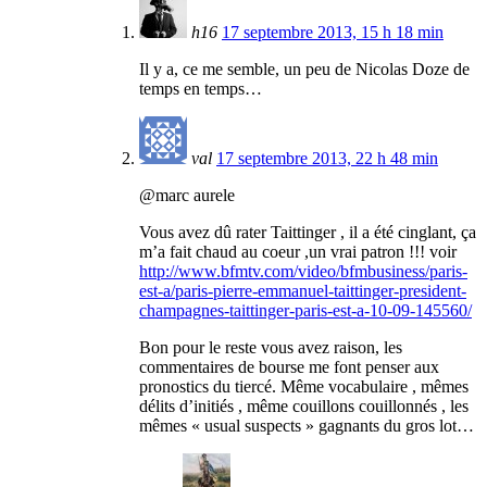
h16
17 septembre 2013, 15 h 18 min
Il y a, ce me semble, un peu de Nicolas Doze de
temps en temps…
val
17 septembre 2013, 22 h 48 min
@marc aurele
Vous avez dû rater Taittinger , il a été cinglant, ça
m’a fait chaud au coeur ,un vrai patron !!! voir
http://www.bfmtv.com/video/bfmbusiness/paris-
est-a/paris-pierre-emmanuel-taittinger-president-
champagnes-taittinger-paris-est-a-10-09-145560/
Bon pour le reste vous avez raison, les
commentaires de bourse me font penser aux
pronostics du tiercé. Même vocabulaire , mêmes
délits d’initiés , même couillons couillonnés , les
mêmes « usual suspects » gagnants du gros lot…