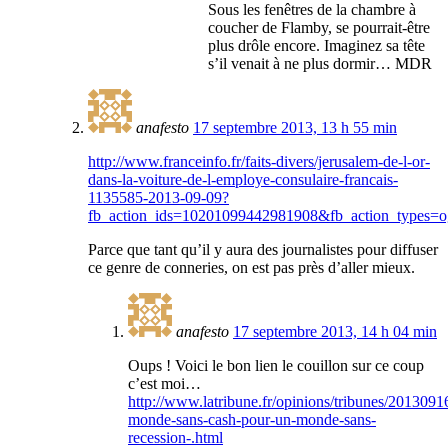
Sous les fenêtres de la chambre à
coucher de Flamby, se pourrait-être
plus drôle encore. Imaginez sa tête
s’il venait à ne plus dormir… MDR
anafesto
17 septembre 2013, 13 h 55 min
http://www.franceinfo.fr/faits-divers/jerusalem-de-l-or-
dans-la-voiture-de-l-employe-consulaire-francais-
1135585-2013-09-09?
fb_action_ids=10201099442981908&fb_action_typ
Parce que tant qu’il y aura des journalistes pour diffuser
ce genre de conneries, on est pas près d’aller mieux.
anafesto
17 septembre 2013, 14 h 04 min
Oups ! Voici le bon lien le couillon sur ce coup
c’est moi…
http://www.latribune.fr/opinions/tribunes/201309
monde-sans-cash-pour-un-monde-sans-
recession-.html