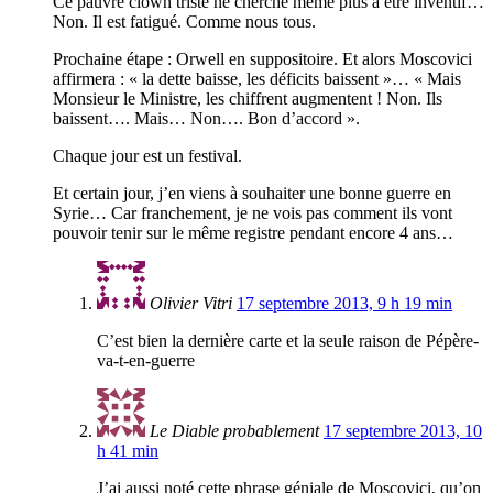
Ce pauvre clown triste ne cherche même plus à être inventif…
Non. Il est fatigué. Comme nous tous.
Prochaine étape : Orwell en suppositoire. Et alors Moscovici
affirmera : « la dette baisse, les déficits baissent »… « Mais
Monsieur le Ministre, les chiffrent augmentent ! Non. Ils
baissent…. Mais… Non…. Bon d’accord ».
Chaque jour est un festival.
Et certain jour, j’en viens à souhaiter une bonne guerre en
Syrie… Car franchement, je ne vois pas comment ils vont
pouvoir tenir sur le même registre pendant encore 4 ans…
Olivier Vitri
17 septembre 2013, 9 h 19 min
C’est bien la dernière carte et la seule raison de Pépère-
va-t-en-guerre
Le Diable probablement
17 septembre 2013, 10
h 41 min
J’ai aussi noté cette phrase géniale de Moscovici, qu’on