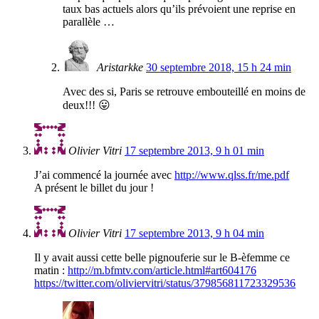
taux bas actuels alors qu’ils prévoient une reprise en
parallèle …
Aristarkke
30 septembre 2018, 15 h 24 min
Avec des si, Paris se retrouve embouteillé en moins de
deux!!! 😛
Olivier Vitri
17 septembre 2013, 9 h 01 min
J’ai commencé la journée avec
http://www.qlss.fr/me.pdf
A présent le billet du jour !
Olivier Vitri
17 septembre 2013, 9 h 04 min
Il y avait aussi cette belle pignouferie sur le B-èfemme ce
matin :
http://m.bfmtv.com/article.html#art604176
https://twitter.com/oliviervitri/status/379856811723329536