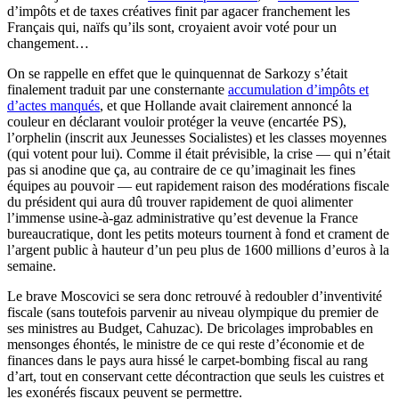
d’impôts et de taxes créatives finit par agacer franchement les
Français qui, naïfs qu’ils sont, croyaient avoir voté pour un
changement…
On se rappelle en effet que le quinquennat de Sarkozy s’était
finalement traduit par une consternante
accumulation d’impôts et
d’actes manqués
, et que Hollande avait clairement annoncé la
couleur en déclarant vouloir protéger la veuve (encartée PS),
l’orphelin (inscrit aux Jeunesses Socialistes) et les classes moyennes
(qui votent pour lui). Comme il était prévisible, la crise — qui n’était
pas si anodine que ça, au contraire de ce qu’imaginait les fines
équipes au pouvoir — eut rapidement raison des modérations fiscale
du président qui aura dû trouver rapidement de quoi alimenter
l’immense usine-à-gaz administrative qu’est devenue la France
bureaucratique, dont les petits moteurs tournent à fond et crament de
l’argent public à hauteur d’un peu plus de 1600 millions d’euros à la
semaine.
Le brave Moscovici se sera donc retrouvé à redoubler d’inventivité
fiscale (sans toutefois parvenir au niveau olympique du premier de
ses ministres au Budget, Cahuzac). De bricolages improbables en
mensonges éhontés, le ministre de ce qui reste d’économie et de
finances dans le pays aura hissé le carpet-bombing fiscal au rang
d’art, tout en conservant cette décontraction que seuls les cuistres et
les exonérés fiscaux peuvent se permettre.