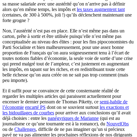
sa masse salariale avec une austérité qu’on n’arrive pas à définir
alors qu’en même temps, les impôts et
les taxes augmentent tant
(certaines, de 300 à 500%, joli !) qu’ils déclenchent maintenant une
forte grogne ?
Non, l’austérité n’est pas en place. Elle n’est même pas dans un
carton, prête à sortir et être utilisée puisqu’elle n’est même pas
conceptualisée au niveau des élites : pour les fins pipoconomistes du
Parti Socialiste et bien malheureusement, pour une assez bonne
proportion de Français qu’on aura soigneusement tenu à l’écart de
toutes notions fiables d’économie, la seule voie de sortie d’une crise
qui prend malgré tout de l’ampleur, c’est justement en augmentant
les impôts, en tapant sur les riches, et en redistribuant toute cette
belle richesse qu’on aura créée on ne sait pas trop comment (mais
peu importe).
Et il suffit pour se convaincre de cette consternante réalité de
regarder les multiples articles qui paraissent actuellement pour
encenser le dernier pensum de Thomas Piketty, ce
semi-habile de
l’économie
encarté PS
dont on se souvient surtout
les exactions et
les bidouillages de courbes
pour arriver aux conclusions qu’il avait
déjà choisies : entre les
panégyriques de Marianne
(qui est au
journalisme ce qu’une tournante est à la romance), du
NouvelObs
ou de
Challenges
, difficile de ne pas imaginer qu’un si précieux
pavé ne va pas alimenter les prochaines réflexions de nos dirigeants