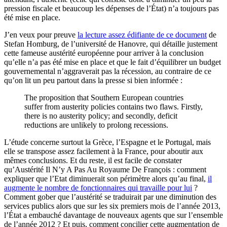
pression fiscale et beaucoup les dépenses de l’État) n’a toujours pas
été mise en place.
J’en veux pour preuve
la lecture assez édifiante de ce document
de
Stefan Homburg, de l’université de Hanovre, qui détaille justement
cette fameuse austérité européenne pour arriver à la conclusion
qu’elle n’a pas été mise en place et que le fait d’équilibrer un budget
gouvernemental n’aggraverait pas la récession, au contraire de ce
qu’on lit un peu partout dans la presse si bien informée :
The proposition that Southern European countries
suffer from austerity policies contains two flaws. Firstly,
there is no austerity policy; and secondly, deficit
reductions are unlikely to prolong recessions.
L’étude concerne surtout la Grèce, l’Espagne et le Portugal, mais
elle se transpose assez facilement à la France, pour aboutir aux
mêmes conclusions. Et du reste, il est facile de constater
qu’Austérité Il N’y A Pas Au Royaume De François : comment
expliquer que l’Etat diminuerait son périmètre alors qu’au final,
il
augmente le nombre de fonctionnaires qui travaille pour lui
?
Comment gober que l’austérité se traduirait par une diminution des
services publics alors que sur les six premiers mois de l’année 2013,
l’État a embauché davantage de nouveaux agents que sur l’ensemble
de l’année 2012 ? Et puis, comment concilier cette augmentation de