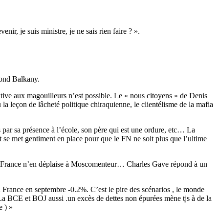
ir, je suis ministre, je ne sais rien faire ? ».
fond Balkany.
ative aux magouilleurs n’est possible. Le « nous citoyens » de Denis
la leçon de lâcheté politique chiraquienne, le clientélisme de la mafia
as par sa présence à l’école, son père qui est une ordure, etc… La
se met gentiment en place pour que le FN ne soit plus que l’ultime
n en France n’en déplaise à Moscomenteur… Charles Gave répond à un
 en France en septembre -0.2%. C’est le pire des scénarios , le monde
n .La BCE et BOJ aussi .un excès de dettes non épurées mène tjs à de la
e ) »