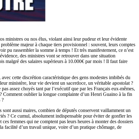
s ministres ou nos élus, violant ainsi leur pudeur et leur évidente
 problème majeur à chaque tiers provisionnel : souvent, leurs comptes
’avoir pu rassembler la somme à temps ! Et très manifestement, ce n’est
évidence, des ministres vont se retrouver dans une situation
 malgré des salaires supérieurs à 10.000€ par mois ! Il faut faire
t, avec cette discrétion caractéristique des gens modestes imbibés du
leur ministère, leur vie devient un sacerdoce, un véritable apostolat ?
e pas assez choyés tant par l’exécutif que par les Français eux-mêmes,
r ? Comment oublier la longue complainte d’un Henri Guaino à la fin
s ?
urs sont aussi maires, combien de députés conservent vaillamment un
riés ? Ce cumul, absolument indispensable pour éviter de gonfler les
et ces femmes qui ne comptent pas leurs heures à monter des dossiers
 la facilité d’un travail unique, voire d’un pratique chômage, de