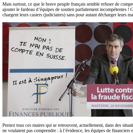
Mais surtout, ce que le brave peuple français semble refuser de comprend
ajouter le fardeau d’équipes de soutien parfaitement incompétentes ! Oui
chargent leurs casiers (judiciaires) sans pour autant décharger leurs m
Prenez tous ces maires qui se retrouvent, actuellement, dans des situati
ne voulaient pas comprendre : à l’évidence, les équipes de financiers et