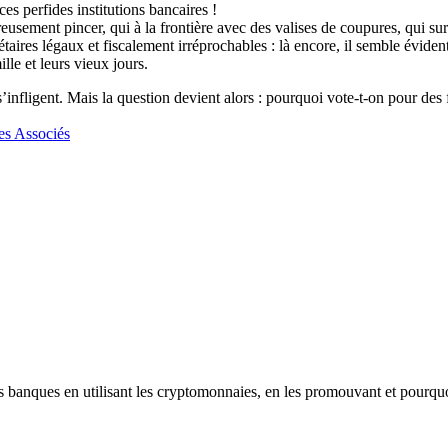
s perfides institutions bancaires !
eusement pincer, qui à la frontière avec des valises de coupures, qui su
nétaires légaux et fiscalement irréprochables : là encore, il semble évide
lle et leurs vieux jours.
 s’infligent. Mais la question devient alors : pourquoi vote-t-on pour des 
es Associés
les banques en utilisant les cryptomonnaies, en les promouvant et pourqu