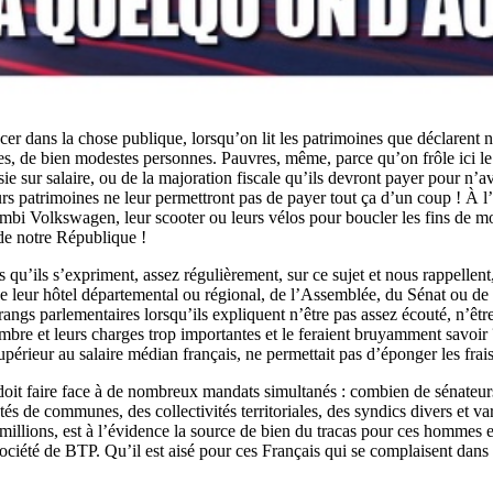
er dans la chose publique, lorsqu’on lit les patrimoines que déclarent no
es, de bien modestes personnes. Pauvres, même, parce qu’on frôle ici le
isie sur salaire, ou de la majoration fiscale qu’ils devront payer pour n
urs patrimoines ne leur permettront pas de payer tout ça d’un coup ! À l’
i Volkswagen, leur scooter ou leurs vélos pour boucler les fins de mois
 de notre République !
s qu’ils s’expriment, assez régulièrement, sur ce sujet et nous rappellen
 de leur hôtel départemental ou régional, de l’Assemblée, du Sénat ou de 
angs parlementaires lorsqu’ils expliquent n’être pas assez écouté, n’êtr
ombre et leurs charges trop importantes et le feraient bruyamment savoi
 supérieur au salaire médian français, ne permettait pas d’éponger les frai
lu doit faire face à de nombreux mandats simultanés : combien de sénate
 de communes, des collectivités territoriales, des syndics divers et va
millions, est à l’évidence la source de bien du tracas pour ces hommes 
 société de BTP. Qu’il est aisé pour ces Français qui se complaisent dans