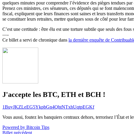
quelques minutes pour comprendre l’évidence des pièges tendues par ce
Prenez ces ministres, ces sénateurs, ces députés qui se font malencontr
fiscal, expliquent que leurs finances sont saines et leurs transferts mo
se constituer leurs retraites, mettre quelques sous de côté pour leur fami
C’est une certitude : être élu est une torture subtile que seuls des fous
—-
Ce billet a servi de chronique dans
la dernière enquête de Contribuabl
J'accepte les BTC, ETH et BCH !
1BuyJKZLeEG5YkpbGn4QhtNTxhUqtpEGKf
Vous aussi, foutez les banquiers centraux dehors, terrorisez l’État et 
Powered by Bitcoin Tips
Billet précédent