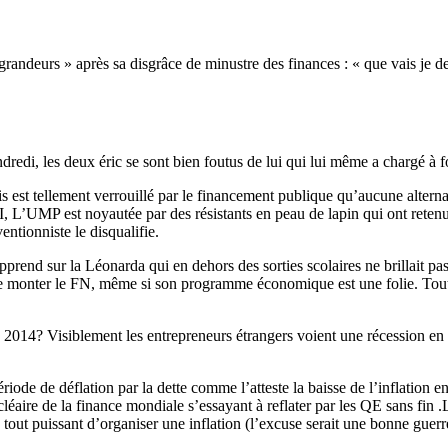
andeurs » après sa disgrâce de minustre des finances : « que vais je deven
redi, les deux éric se sont bien foutus de lui qui lui même a chargé à 
s est tellement verrouillé par le financement publique qu’aucune altern
, L’UMP est noyautée par des résistants en peau de lapin qui ont retenu 
ntionniste le disqualifie.
apprend sur la Léonarda qui en dehors des sorties scolaires ne brillait p
re monter le FN, même si son programme économique est une folie. Tout 
en 2014? Visiblement les entrepreneurs étrangers voient une récessio
période de déflation par la dette comme l’atteste la baisse de l’inflation
nucléaire de la finance mondiale s’essayant à reflater par les QE sans fi
 tout puissant d’organiser une inflation (l’excuse serait une bonne guerr