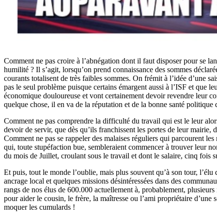
Comment ne pas croire à l’abnégation dont il faut disposer pour se lanc
humilité ? Il s’agit, lorsqu’on prend connaissance des sommes déclaré
courants totalisent de très faibles sommes. On frémit à l’idée d’une sa
pas le seul problème puisque certains émargent aussi à l’ISF et que le
économique douloureuse et vont certainement devoir revendre leur comb
quelque chose, il en va de la réputation et de la bonne santé politique
Comment ne pas comprendre la difficulté du travail qui est le leur alor
devoir de servir, que dès qu’ils franchissent les portes de leur mairie,
Comment ne pas se rappeler des malaises réguliers qui parcourent les r
qui, toute stupéfaction bue, sembleraient commencer à trouver leur n
du mois de Juillet, croulant sous le travail et dont le salaire, cinq fois
Et puis, tout le monde l’oublie, mais plus souvent qu’à son tour, l’é
ancrage local et quelques missions désintéressées dans des communautés
rangs de nos élus de 600.000 actuellement à, probablement, plusieurs 
pour aider le cousin, le frère, la maîtresse ou l’ami propriétaire d’une
moquer les cumulards !