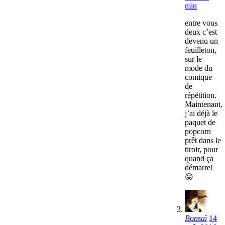
min
entre vous
deux c’est
devenu un
feuilleton,
sur le
mode du
comique
de
répétition.
Maintenant,
j’ai déjà le
paquet de
popcorn
prêt dans le
tiroir, pour
quand ça
démarre!
😛
Bonsaï
14