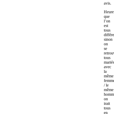
avis.
Heure
que
l’on
est
tous
différ
sinon
on
se
retrou
tous
marié
avec
la
même
femm
/ le
même
homm
on
irait
tous
en