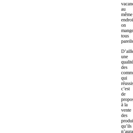
vacan
au
même
endroi
on
mange
tous
pareils
D’aill
une
qualit
des
comme
qui
réussi
c’est
de
propo
à la
vente
des
produi
qu’ils
n’aura