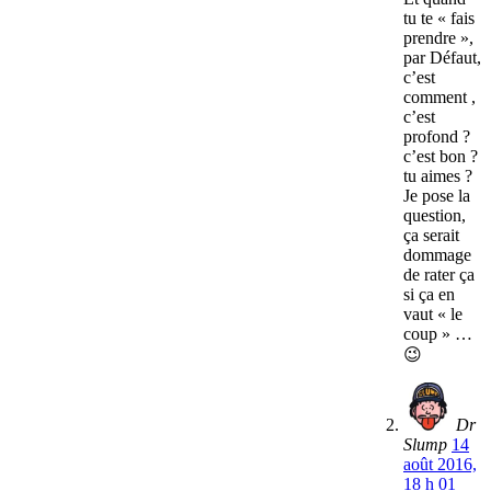
tu te « fais
prendre »,
par Défaut,
c’est
comment ,
c’est
profond ?
c’est bon ?
tu aimes ?
Je pose la
question,
ça serait
dommage
de rater ça
si ça en
vaut « le
coup » …
😉
Dr
Slump
14
août 2016,
18 h 01