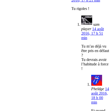
2016, 17 h 21 min
Tu rigoles !
sam
player
14 août
2016, 17 h 51
min
Tu m’as déjà vu
être pris en défaut
?
Tu devrais avoir
l’habitude à force
!
Pheldge
14
août 2016,
18 h 00
min
Et quand