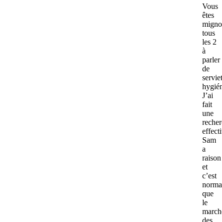
Vous
êtes
migno
tous
les 2
à
parler
de
servie
hygién
J’ai
fait
une
reche
effect
Sam
a
raison
et
c’est
norma
que
le
march
des