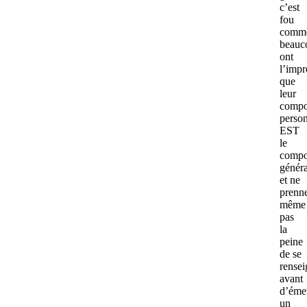
c’est
fou
comm
beauc
ont
l’impr
que
leur
compo
perso
EST
le
compo
généra
et ne
prenn
même
pas
la
peine
de se
rensei
avant
d’émet
un