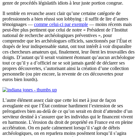
genre de procédés législatifs idiots à leur juste portion congrue.
Il semble en revanche assez clair qu’une certaine catégorie de
professionnels a bien réussi son lobbying : il suffit de lire d’autres
témoignages —
comme celui-ci par exemple
— moins récents mais
peut-être plus pertinent que celui de notre « Président de l’Institut
national de recherche archéologiques préventives », pour
comprendre que les archéologues officiels, sanctionnés par l’État et
drapés de leur indispensable statut, ont tout intérêt à voir disparaître
ces chercheurs amateurs qui, finalement, leur ôtent les trouvailles des
doigts. D’autant qu’il serait vraiment étonnant qu’aucun archéologue
tout ce qu’il y a d’officiel ne se soit jamais gardé de déclarer ses
propres découvertes, s’autorisant ainsi la création d’une collection
personnelle (ou pire encore, la revente de ces découvertes pour
euros bien lourds).
L’autre élément assez clair que cette loi met à jour de façon
aveuglante est que l’État continue hardiment l’extension de ses
prérogatives bien au-delà de ce qu’on serait en droit d’attendre d’un
serviteur destiné à s’assurer que les individus qui le financent vivent
en harmonie. L’érosion du droit de propriété en France est en pleine
accélération. On en parle calmement lorsqu’il s’agit de débris
archéologiques, on en reparlera moins posément lorsqu’il s’agira