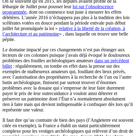
On se souvient qu’en 2015, les députés avaient profité de la
léthargie de Juillet pour pousser leur
loi sur l’obsolescence
programmée
, dont on commence tout juste à mesurer les effets
délétères. L’année 2016 n’échappera pas plus à la tradition des lois
scélérates votées en douce pendant la période estivale puis début
juillet fut promulguée la loi «
relative à la liberté de la création, à
l’architecture et au patrimoine
« , dans laquelle on trouve une belle
pépite.
Le domaine impacté par ces changements n’est pas étranger aux
lecteurs de ces colonnes puisque j’avais déjà évoqué le douloureux
problèmes des fouilles archéologiques amateurs
dans un précédent
billet
: régulièrement, on tombe en effet dans la presse sur des
exemples de malheureux amateurs qui, fouillant des lieux privés,
avec l’autorisation des propriétaires à la recherche de l’un ou l’autre
butin archéologique, finissent par surtout trouver d’énormes
problèmes avec la douane qui s’empresse de leur faire durement
payer le prix de leur outrecuidance à vouloir ainsi déterrer et
préserver un patrimoine dont l’État n’a normalement absolument
rien à faire mais qui devient indispensable à confisquer dès lors qu’il
représente une valeur.
Il faut dire qu’au contraire de bien des pays (l’Angleterre est souvent
citée en exemple), la France a établi un statut particulièrement
complexe pour les vestiges archéologiques qui relèvent d’un droit de