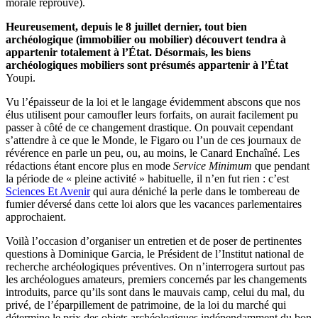
morale réprouve).
Heureusement, depuis le 8 juillet dernier, tout bien
archéologique (immobilier ou mobilier) découvert tendra à
appartenir totalement à l’État. Désormais, les biens
archéologiques mobiliers sont présumés appartenir à l’État
Youpi.
Vu l’épaisseur de la loi et le langage évidemment abscons que nos
élus utilisent pour camoufler leurs forfaits, on aurait facilement pu
passer à côté de ce changement drastique. On pouvait cependant
s’attendre à ce que le Monde, le Figaro ou l’un de ces journaux de
révérence en parle un peu, ou, au moins, le Canard Enchaîné. Les
rédactions étant encore plus en mode
Service Minimum
que pendant
la période de « pleine activité » habituelle, il n’en fut rien : c’est
Sciences Et Avenir
qui aura déniché la perle dans le tombereau de
fumier déversé dans cette loi alors que les vacances parlementaires
approchaient.
Voilà l’occasion d’organiser un entretien et de poser de pertinentes
questions à Dominique Garcia, le Président de l’Institut national de
recherche archéologiques préventives. On n’interrogera surtout pas
les archéologues amateurs, premiers concernés par les changements
introduits, parce qu’ils sont dans le mauvais camp, celui du mal, du
privé, de l’éparpillement de patrimoine, de la loi du marché qui
détermine le prix des objets archéologiques indépendamment du bon