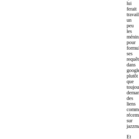
lui
ferait
travail
un
peu
les
ménin
pour
formu
ses
requêt
dans
googl
plutôt
que
toujou
deman
des
liens
comm
récem
sur
jazzm
Et