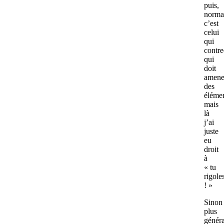
puis,
norma
c’est
celui
qui
contre
qui
doit
amene
des
élémen
mais
là
j’ai
juste
eu
droit
à
« tu
rigole
! »
Sinon
plus
génér