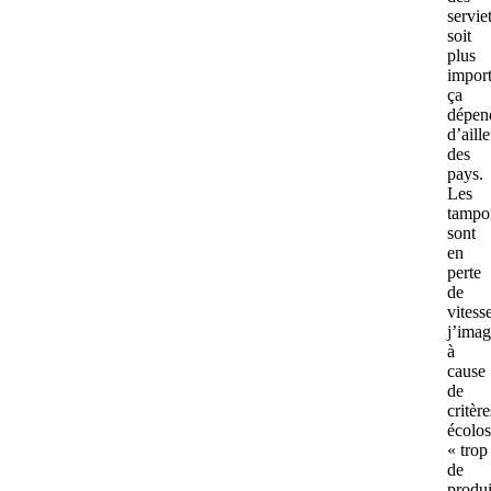
servie
soit
plus
import
ça
dépen
d’aill
des
pays.
Les
tampo
sont
en
perte
de
vitess
j’imag
à
cause
de
critère
écolos
« trop
de
produi