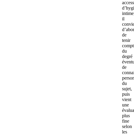
access
d’hyg
intime
il
convi
d’abo
de
tenir
compt
du
degré
éventu
de
conna
person
du
sujet,
puis
vient
une
évalua
plus
fine
selon
les