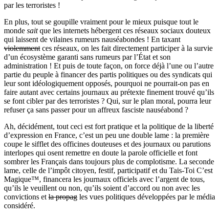
par les terroristes !
En plus, tout se goupille vraiment pour le mieux puisque tout le
monde
sait
que les internets hébergent ces réseaux sociaux douteux
qui laissent de vilaines rumeurs nauséabondes ! En taxant
violemment
ces réseaux, on les fait directement participer à la survie
d’un écosystème garanti sans rumeurs par l’État et son
administration ! Et puis de toute façon, on force déjà l’une ou l’autre
partie du peuple à financer des partis politiques ou des syndicats qui
leur sont idéologiquement opposés, pourquoi ne pourrait-on pas en
faire autant avec certains journaux au prétexte finement trouvé qu’ils
se font cibler par des terroristes ? Qui, sur le plan moral, pourra leur
refuser ça sans passer pour un affreux fasciste nauséabond ?
Ah, décidément, tout ceci est fort pratique et la politique de la liberté
d’expression en France, c’est un peu une double lame : la première
coupe le sifflet des officines douteuses et des journaux ou parutions
interlopes qui osent remettre en doute la parole officielle et font
sombrer les Français dans toujours plus de complotisme. La seconde
lame, celle de l’impôt citoyen, festif, participatif et du Tais-Toi C’est
Magique™, financera les journaux officiels avec l’argent de tous,
qu’ils le veuillent ou non, qu’ils soient d’accord ou non avec les
convictions et
la propag
les vues politiques développées par le média
considéré.