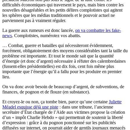
difficultés économiques qui traversent le pays, mais bien contre les
nouvelles désagréables et les petits délires complotistes qui agitent
les sphères que les médias traditionnels et le pouvoir actuel ne
parviennent pas à vraiment réguler.
La guerre aux rumeurs est donc lancée,
on va combattre les fake-
news
. Complotistes, numérotez vos abattis.
… Combat, guerre et batailles qui nécessiteront évidemment,
forcément, obligatoirement des moyens considérables tant la taille du
problème est importante. Et tout le monde sait que la quantité
d’énergie (et donc d’argent) nécessaire à réfuter des calembredaines
(fussent-elles présidentielles) est dix fois, cent fois même plus
importante que l’énergie qu’il a fallu pour les produire en premier
lieu.
On va donc avoir besoin de beaucoup d’argent, de subventions, de
finances, de pognon et de flouze (en substance).
Et croyez-le ou non, ça tombe bien, parce qu’une certaine
Juliette
Méadel esquisse déjà une piste
: dans une tribune, l’ancienne
secrétaire d’État chargée de l’Aide aux victimes propose la création
d’un « impôt Charlie Hebdo » qui permettrait de soutenir la liberté
d’expression : grâce à du pognon ponctionné sur les publicités
diffusées sur internet, on pourrait aider de gentils journaux menacés