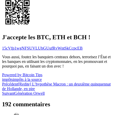
J'accepte les BTC, ETH et BCH !
15cVfp1wgNFSUVLUbGUufRvWntSkCcpcEB
Vous aussi, foutez les banquiers centraux dehors, terrorisez l’État et
les banques en utilisant les cryptomonnaies, en les promouvant et
pourquoi pas, en faisant un don avec !
Powered by Bitcoin Tips
impôts
impôts à la source
Navigation
Précédent
[Redite] L’hypothèse Macron : un deuxième quinquennat
de Hollande, en pire
de
Suivant
Génération Orwell
l’article
192 commentaires