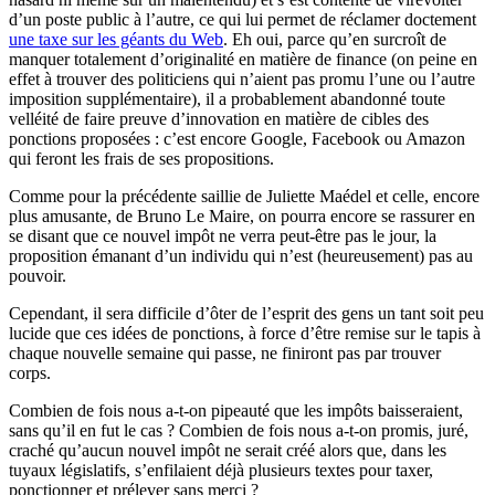
d’un poste public à l’autre, ce qui lui permet de réclamer doctement
une taxe sur les géants du Web
. Eh oui, parce qu’en surcroît de
manquer totalement d’originalité en matière de finance (on peine en
effet à trouver des politiciens qui n’aient pas promu l’une ou l’autre
imposition supplémentaire), il a probablement abandonné toute
velléité de faire preuve d’innovation en matière de cibles des
ponctions proposées : c’est encore Google, Facebook ou Amazon
qui feront les frais de ses propositions.
Comme pour la précédente saillie de Juliette Maédel et celle, encore
plus amusante, de Bruno Le Maire, on pourra encore se rassurer en
se disant que ce nouvel impôt ne verra peut-être pas le jour, la
proposition émanant d’un individu qui n’est (heureusement) pas au
pouvoir.
Cependant, il sera difficile d’ôter de l’esprit des gens un tant soit peu
lucide que ces idées de ponctions, à force d’être remise sur le tapis à
chaque nouvelle semaine qui passe, ne finiront pas par trouver
corps.
Combien de fois nous a-t-on pipeauté que les impôts baisseraient,
sans qu’il en fut le cas ? Combien de fois nous a-t-on promis, juré,
craché qu’aucun nouvel impôt ne serait créé alors que, dans les
tuyaux législatifs, s’enfilaient déjà plusieurs textes pour taxer,
ponctionner et prélever sans merci ?