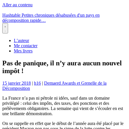
Aller au contenu
Hashtable
Petites chroniques désabusées d'un pays en
décomposition rapide…
Menu
L’auteur
Me contacter
Mes livres
Pas de panique, il n’y aura aucun nouvel
impôt !
15 janvier 2018
|
h16
|
Demaerd Awards et Grenelle de la
Décomposition
La France n’a pas ni pétrole ni idées, sauf dans un domaine
privilégié : celui des impôts, des taxes, des ponctions et des
prélèvements obligatoires. La semaine qui vient de s’écouler en est
une brillante démonstration.
On se rappelle en effet que le début de l’année aura été placé par le
président Macron non pas sous le signe de la lutte contre les