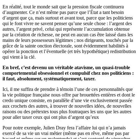
En réalité, tout le monde sait que la pression fiscale continuera
d’augmenter. Ce n’est même pas parce que l’État a tant besoin
d’argent que ça, mais surtout et avant tout, parce que les politiciens
qui le font vivre ne savent penser qu’une seule chose : l’argent des
autres, l’argent privé, celui qui représente l’accumulation obtenue
par la création de richesse, ne peut en aucun cas être laissé dans les
mains de leurs possesseurs légitimes ; nos dirigeants, touchés par la
grâce de la sainte onction électorale, sont évidemment habilités à
opérer la ponction et l’éventuelle (et très hypothétique) redistribution
qui vient à la clé.
En bref, c’est devenu un véritable atavisme, un quasi-trouble
comportemental obsessionnel et compulsif chez nos politiciens :
il faut, absolument, systématiquement, taxer.
Ici, il me suffira de prendre à témoin l’une de ces personnalités que
la vie politique française nous offre par brouettées entières et dont le
credo unique consiste, en parallèle d’une vie exclusivement passée
aux crochets des autres, à trouver de nouvelles idées, de nouvelles
raisons ou des prétextes tous plus foutraques les uns que les autres
pour aller taxer ceux qui ont plus d’argent qu’eux
Pour notre exemple, Julien Dray fera l’affaire lui qui n’a jamais
exercé de sa vie un vrai métier (même pas en rêve, même pas par
hasard ni même sur un malentendu) et s’est contenté de virevolter