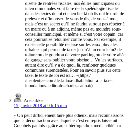
disette de rentrées fiscales, nos édiles municipales ou
intercommunales vont faire de la spéléologie fiscale
dans les textes de loi et chercher là où ils ont le droit de
prélever et d’imposer. Je vous le dis, de vous à moi,
mais c’est un secret qu’il ne faudra surtout pas répéter à
un maire ou à un adjoint, même pas au moindre sous-
conseiller municipal, et même si c’est votre copain, car
cela pourrait se retourner contre vous. Par exemple, il
existe cette possibilité de taxe sur les eaux pluviales
urbaines qui permet de taxer jusqu’à un euro le m2 de
toiture ou de goudron de votre parking ou de votre allée
de garage sans oublier votre piscine… Vu les surfaces,
autant dire qu’il y a de quoi, là, renflouer quelques
communes surendettées. Pour en savoir plus sur cette
taxe, le texte de loi est ici… »(https:/
/insolentiae.com/de-la-taxe-dhabitation-a-la-taxe-
inondations-ledito-de-charles-sannat/)
Aristarkke
15 janvier 2018 at 9 h 15 min
« On peut difficilement faire plus odieux, mais reconnaissons
que la décontraction avec laquelle c’est entrepris laisserait
Goebbels pantois : grâce au subterfuge du « média ciblé par