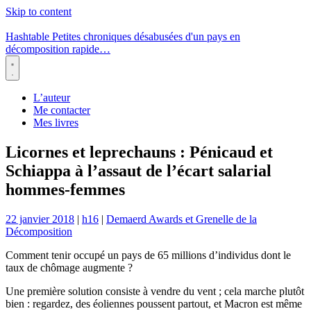
Skip to content
Hashtable
Petites chroniques désabusées d'un pays en
décomposition rapide…
Menu
L’auteur
Me contacter
Mes livres
Licornes et leprechauns : Pénicaud et
Schiappa à l’assaut de l’écart salarial
hommes-femmes
22 janvier 2018
|
h16
|
Demaerd Awards et Grenelle de la
Décomposition
Comment tenir occupé un pays de 65 millions d’individus dont le
taux de chômage augmente ?
Une première solution consiste à vendre du vent ; cela marche plutôt
bien : regardez, des éoliennes poussent partout, et Macron est même