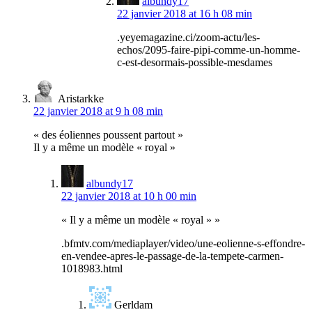
albundy17
22 janvier 2018 at 16 h 08 min
.yeyemagazine.ci/zoom-actu/les-
echos/2095-faire-pipi-comme-un-homme-
c-est-desormais-possible-mesdames
Aristarkke
22 janvier 2018 at 9 h 08 min
« des éoliennes poussent partout »
Il y a même un modèle « royal »
albundy17
22 janvier 2018 at 10 h 00 min
« Il y a même un modèle « royal » »
.bfmtv.com/mediaplayer/video/une-eolienne-s-effondre-
en-vendee-apres-le-passage-de-la-tempete-carmen-
1018983.html
Gerldam