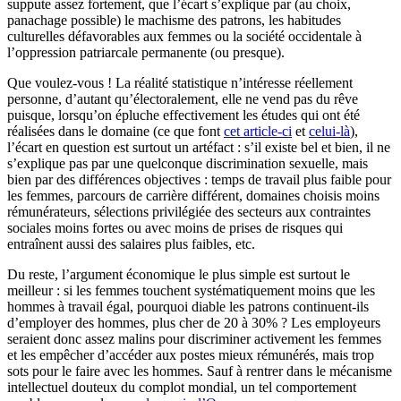
suppute assez fortement, que l’écart s’explique par (au choix,
panachage possible) le machisme des patrons, les habitudes
culturelles défavorables aux femmes ou la société occidentale à
l’oppression patriarcale permanente (ou presque).
Que voulez-vous ! La réalité statistique n’intéresse réellement
personne, d’autant qu’électoralement, elle ne vend pas du rêve
puisque, lorsqu’on épluche effectivement les études qui ont été
réalisées dans le domaine (ce que font
cet article-ci
et
celui-là
),
l’écart en question est surtout un artéfact : s’il existe bel et bien, il ne
s’explique pas par une quelconque discrimination sexuelle, mais
bien par des différences objectives : temps de travail plus faible pour
les femmes, parcours de carrière différent, domaines choisis moins
rémunérateurs, sélections privilégiée des secteurs aux contraintes
sociales moins fortes ou avec moins de prises de risques qui
entraînent aussi des salaires plus faibles, etc.
Du reste, l’argument économique le plus simple est surtout le
meilleur : si les femmes touchent systématiquement moins que les
hommes à travail égal, pourquoi diable les patrons continuent-ils
d’employer des hommes, plus cher de 20 à 30% ? Les employeurs
seraient donc assez malins pour discriminer activement les femmes
et les empêcher d’accéder aux postes mieux rémunérés, mais trop
sots pour le faire avec les hommes. Sauf à rentrer dans le mécanisme
intellectuel douteux du complot mondial, un tel comportement