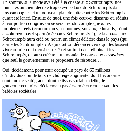
En somme, si la mode avait été à la chasse aux Schtroumpfs, nos
ministres auraient décrété trop élevé le taux de Schtroumpfs dans
nos campagnes et un nouveau plan de lutte contre les Schtroumpfs
aurait été lancé. Ensuite de quoi, une fois ceux-ci disparus ou réduits
à leur portion congrue, on se serait rendu compte que a/ les
problèmes réels (économiques, techniques, sociaux, éducatifs) n’ont
absolument pas disparu (méchants Schtroumpfs !), b/ la chasse aux
Schtroumpfs aura créé ou nourri un climat délétère dans le pays (qui
abrite les Schtroumpfs ? À qui doit-on dénoncer ceux qui les laissent
vivre ou n’en ont rien à carrer ?) et surtout c/ en éliminant les
Schtroumpfs, on aura créé tout un monde de nouveaux casse-têtes
que seul le gouvernement se proposera de résoudre…
Oui, décidément, pour tenir occupé un pays de 65 millions
d’individus dont le taux de chômage augmente, dont l’économie
continue de se dégrader, dont le tissus social se délite, le
gouvernement n’est décidément pas désarmé et rien ne vaut les
babioles sociétales.