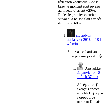
réduction »officielle » de la
base, le montant était revenu
au niveau d’ avant +20%…
Et dès le premier exercice
suivant, la baisse était effacée
de plus de 60%…
albundy17
22 janvier 2018 at 18 h
42 min
Si t’avais été artisan tu
n’en paierais pas Ari 😀
Aristarkke
22 janvier 2018
at 21 h 37 min
A l’ époque, j’
exerçais encore
en SARL que j’ai
stoppée à ce
moment-là mais