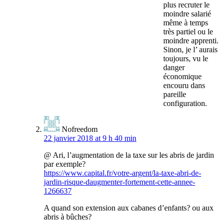
plus recruter le
moindre salarié
même à temps
très partiel ou le
moindre apprenti.
Sinon, je l’ aurais
toujours, vu le
danger
économique
encouru dans
pareille
configuration.
Nofreedom
22 janvier 2018 at 9 h 40 min
@ Ari, l’augmentation de la taxe sur les abris de jardin
par exemple?
https://www.capital.fr/votre-argent/la-taxe-abri-de-
jardin-risque-daugmenter-fortement-cette-annee-
1266637
A quand son extension aux cabanes d’enfants? ou aux
abris à bûches?