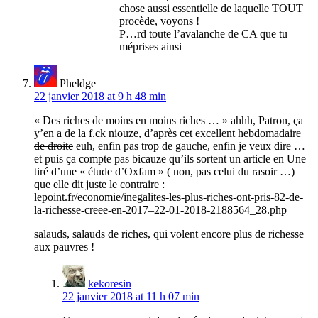
chose aussi essentielle de laquelle TOUT
procède, voyons !
P…rd toute l’avalanche de CA que tu
méprises ainsi
Pheldge
22 janvier 2018 at 9 h 48 min
« Des riches de moins en moins riches … » ahhh, Patron, ça
y’en a de la f.ck niouze, d’après cet excellent hebdomadaire
de droite
euh, enfin pas trop de gauche, enfin je veux dire …
et puis ça compte pas bicauze qu’ils sortent un article en Une
tiré d’une « étude d’Oxfam » ( non, pas celui du rasoir …)
que elle dit juste le contraire :
lepoint.fr/economie/inegalites-les-plus-riches-ont-pris-82-de-
la-richesse-creee-en-2017–22-01-2018-2188564_28.php
salauds, salauds de riches, qui volent encore plus de richesse
aux pauvres !
kekoresin
22 janvier 2018 at 11 h 07 min