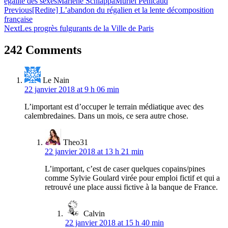
égalité des sexes
Marlène Schiappa
Muriel Pénicaud
Navigation
Previous
[Redite] L’abandon du régalien et la lente décomposition
française
de
Next
Les progrès fulgurants de la Ville de Paris
l’article
242 Comments
Le Nain
22 janvier 2018 at 9 h 06 min
L’important est d’occuper le terrain médiatique avec des
calembredaines. Dans un mois, ce sera autre chose.
Theo31
22 janvier 2018 at 13 h 21 min
L’important, c’est de caser quelques copains/pines
comme Sylvie Goulard virée pour emploi fictif et qui a
retrouvé une place aussi fictive à la banque de France.
Calvin
22 janvier 2018 at 15 h 40 min