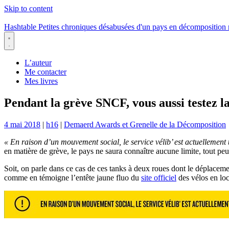
Skip to content
Hashtable
Petites chroniques désabusées d'un pays en décomposition
Menu
L’auteur
Me contacter
Mes livres
Pendant la grève SNCF, vous aussi testez l
4 mai 2018
|
h16
|
Demaerd Awards et Grenelle de la Décomposition
« En raison d’un mouvement social, le service vélib’ est actuellement 
en matière de grève, le pays ne saura connaître aucune limite, tout pe
Soit, on parle dans ce cas de ces tanks à deux roues dont le déplaceme
comme en témoigne l’entête jaune fluo du
site officiel
des vélos en loc