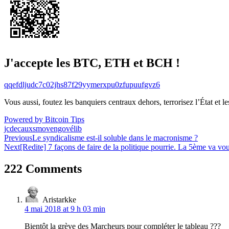
J'accepte les BTC, ETH et BCH !
qqefdljudc7c02jhs87f29yymerxpu0zfupuufgvz6
Vous aussi, foutez les banquiers centraux dehors, terrorisez l’État et 
Powered by Bitcoin Tips
jcdecaux
smovengo
vélib
Navigation
Previous
Le syndicalisme est-il soluble dans le macronisme ?
Next
[Redite] 7 façons de faire de la politique pourrie. La 5ème va vo
de
l’article
222 Comments
Aristarkke
4 mai 2018 at 9 h 03 min
Bientôt la grève des Marcheurs pour compléter le tableau ???