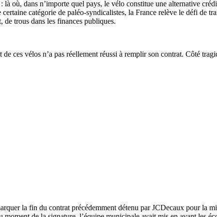
 là où, dans n’importe quel pays, le vélo constitue une alternative créd
ertaine catégorie de paléo-syndicalistes, la France relève le défi de t
, de trous dans les finances publiques.
 de ces vélos n’a pas réellement réussi à remplir son contrat. Côté tragi
arquer la fin du contrat précédemment détenu par JCDecaux pour la mise 
oment de la signature, l’équipe municipale avait mis en avant les économ