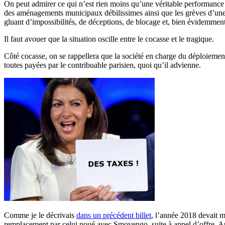
On peut admirer ce qui n’est rien moins qu’une véritable performance :
des aménagements municipaux débilissimes ainsi que les grèves d’une c
gluant d’impossibilités, de déceptions, de blocage et, bien évidemment
Il faut avouer que la situation oscille entre le cocasse et le tragique.
Côté cocasse, on se rappellera que la société en charge du déploiement
toutes payées par le contribuable parisien, quoi qu’il advienne.
Comme je le décrivais
dans un précédent billet
, l’année 2018 devait m
remplacement par celui noué avec Smovengo, suite à appel d’offre. Au m