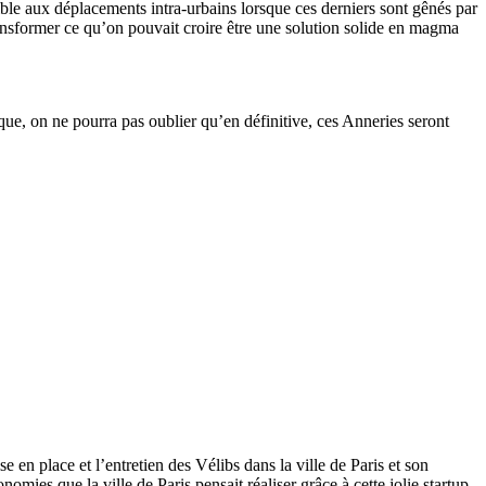
ible aux déplacements intra-urbains lorsque ces derniers sont gênés par
ransformer ce qu’on pouvait croire être une solution solide en magma
que, on ne pourra pas oublier qu’en définitive, ces Anneries seront
en place et l’entretien des Vélibs dans la ville de Paris et son
ies que la ville de Paris pensait réaliser grâce à cette jolie startup