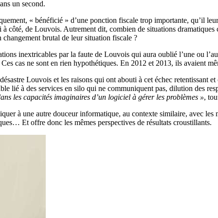
dans un second.
iquement, « bénéficié » d’une ponction fiscale trop importante, qu’il le
 à côté, de Louvois. Autrement dit, combien de situations dramatiques c
n changement brutal de leur situation fiscale ?
ions inextricables par la faute de Louvois qui aura oublié l’une ou l’aut
 ? Ces cas ne sont en rien hypothétiques. En 2012 et 2013, ils avaient m
désastre Louvois et les raisons qui ont abouti à cet échec retentissant et 
ble lié à des services en silo qui ne communiquent pas, dilution des respo
dans les capacités imaginaires d’un logiciel à gérer les problèmes »
, to
liquer à une autre douceur informatique, au contexte similaire, avec les m
ues… Et offre donc les mêmes perspectives de résultats croustillants.