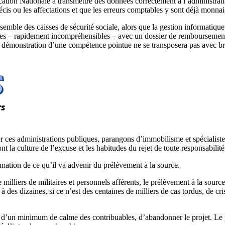
tion Nationale à transmettre des données correctement à l’administration
écis ou les affectations et que les erreurs comptables y sont déjà monna
emble des caisses de sécurité sociale, alors que la gestion informatique
 – rapidement incompréhensibles – avec un dossier de remboursement pe
e démonstration d’une compétence pointue ne se transposera pas avec bri
 ces administrations publiques, parangons d’immobilisme et spécialistes
 la culture de l’excuse et les habitudes du rejet de toute responsabilité
mation de ce qu’il va advenir du prélèvement à la source.
illiers de militaires et personnels afférents, le prélèvement à la sourc
des dizaines, si ce n’est des centaines de milliers de cas tordus, de cri
ion d’un minimum de calme des contribuables, d’abandonner le projet. Le