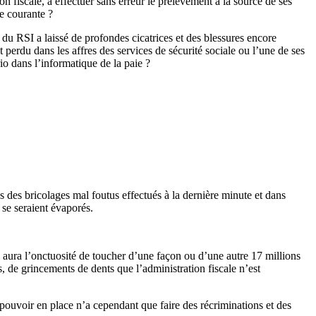
 fiscale, à effectuer sans erreur le prélèvement à la source de ses
ie courante ?
 du RSI a laissé de profondes cicatrices et des blessures encore
rdu dans les affres des services de sécurité sociale ou l’une de ses
o dans l’informatique de la paie ?
 des bricolages mal foutus effectués à la dernière minute et dans
 se seraient évaporés.
e aura l’onctuosité de toucher d’une façon ou d’une autre 17 millions
s, de grincements de dents que l’administration fiscale n’est
 pouvoir en place n’a cependant que faire des récriminations et des