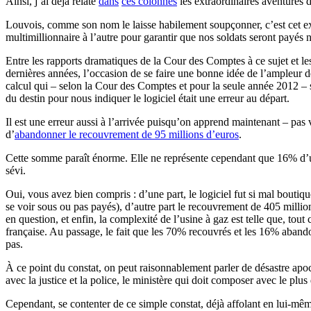
Ainsi, j’ai déjà relaté
dans
ces colonnes
les extraordinaires aventures 
Louvois, comme son nom le laisse habilement soupçonner, c’est cet extr
multimillionnaire à l’autre pour garantir que nos soldats seront payés
Entre les rapports dramatiques de la Cour des Comptes à ce sujet et les p
dernières années, l’occasion de se faire une bonne idée de l’ampleur de
calcul qui – selon la Cour des Comptes et pour la seule année 2012 – 
du destin pour nous indiquer le logiciel était une erreur au départ.
Il est une erreur aussi à l’arrivée puisqu’on apprend maintenant – pas 
d’
abandonner le recouvrement de 95 millions d’euros
.
Cette somme paraît énorme. Elle ne représente cependant que 16% d’un
sévi.
Oui, vous avez bien compris : d’une part, le logiciel fut si mal boutiq
se voir sous ou pas payés), d’autre part le recouvrement de 405 milli
en question, et enfin, la complexité de l’usine à gaz est telle que, tout
française. Au passage, le fait que les 70% recouvrés et les 16% abando
pas.
À ce point du constat, on peut raisonnablement parler de désastre apoc
avec la justice et la police, le ministère qui doit composer avec le plu
Cependant, se contenter de ce simple constat, déjà affolant en lui-mêm