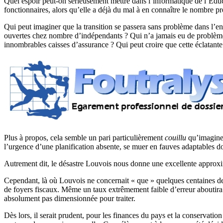
Quel espoir peut-on sérieusement mettre dans l’informatique de l’Éduca
fonctionnaires, alors qu’elle a déjà du mal à en connaître le nombre pr
Qui peut imaginer que la transition se passera sans problème dans l’ens
ouvertes chez nombre d’indépendants ? Qui n’a jamais eu de problèmes
innombrables caisses d’assurance ? Qui peut croire que cette éclatant
Plus à propos, cela semble un pari particulièrement
couillu
qu’imaginer
l’urgence d’une planification absente, se muer en fauves adaptables dont
Autrement dit, le désastre Louvois nous donne une excellente approxi
Cependant, là où Louvois ne concernait « que » quelques centaines de m
de foyers fiscaux. Même un taux extrêmement faible d’erreur aboutira à 
absolument pas dimensionnée pour traiter.
Dès lors, il serait prudent, pour les finances du pays et la conservat