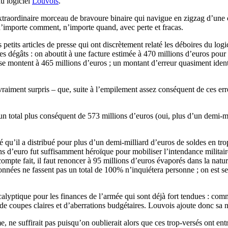
du logiciel
Louvois
.
aordinaire morceau de bravoure binaire qui navigue en zigzag d’une cata
 n’importe comment, n’importe quand, avec perte et fracas.
etits articles de presse qui ont discrètement relaté les déboires du logici
s dégâts : on aboutit à une facture estimée à 470 millions d’euros pour 
se montent à 465 millions d’euros ; un montant d’erreur quasiment iden
vraiment surpris – que, suite à l’empilement assez conséquent de ces erre
 total plus conséquent de 573 millions d’euros (oui, plus d’un demi-mi
ué qu’il a distribué pour plus d’un demi-milliard d’euros de soldes en tr
ons d’euro fut suffisamment héroïque pour mobiliser l’intendance milita
 compte fait, il faut renoncer à 95 millions d’euros évaporés dans la natu
nnées ne fassent pas un total de 100% n’inquiétera personne ; on est se
alyptique pour les finances de l’armée qui sont déjà fort tendues : comme
s de coupes claires et d’aberrations budgétaires. Louvois ajoute donc sa n
e, ne suffirait pas puisqu’on oublierait alors que ces trop-versés ont e