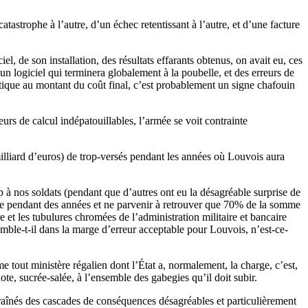
strophe à l’autre, d’un échec retentissant à l’autre, et d’une facture
el, de son installation, des résultats effarants obtenus, on avait eu, ces
un logiciel qui terminera globalement à la poubelle, et des erreurs de
tique au montant du coût final, c’est probablement un signe chafouin
urs de calcul indépatouillables, l’armée se voit contrainte
lliard d’euros) de trop-versés pendant les années où Louvois aura
op à nos soldats (pendant que d’autres ont eu la désagréable surprise de
ire pendant des années et ne parvenir à retrouver que 70% de la somme
re et les tubulures chromées de l’administration militaire et bancaire
mble-t-il dans la marge d’erreur acceptable pour Louvois, n’est-ce-
 tout ministère régalien dont l’État a, normalement, la charge, c’est,
ote, sucrée-salée, à l’ensemble des gabegies qu’il doit subir.
ntraînés des cascades de conséquences désagréables et particulièrement