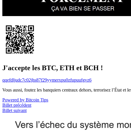
J'accepte les BTC, ETH et BCH !
qqefdljudc7c02jhs87f29yymerxpu0zfupuufgvz6
Vous aussi, foutez les banquiers centraux dehors, terrorisez l’État et 
Powered by Bitcoin Tips
Billet précédent
Billet suivant