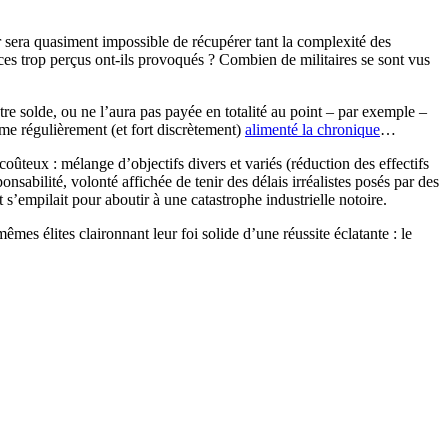
ur sera quasiment impossible de récupérer tant la complexité des
es trop perçus ont-ils provoqués ? Combien de militaires se sont vus
re solde, ou ne l’aura pas payée en totalité au point – par exemple –
ême régulièrement (et fort discrètement)
alimenté la chronique
…
coûteux : mélange d’objectifs divers et variés (réduction des effectifs
nsabilité, volonté affichée de tenir des délais irréalistes posés par des
ut s’empilait pour aboutir à une catastrophe industrielle notoire.
êmes élites claironnant leur foi solide d’une réussite éclatante : le