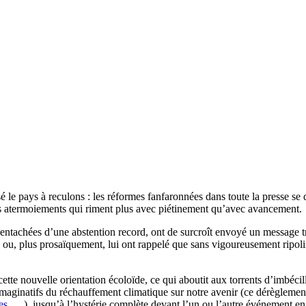
le pays à reculons : les réformes fanfaronnées dans toute la presse se
s atermoiements qui riment plus avec piétinement qu’avec avancement.
ntachées d’une abstention record, ont de surcroît envoyé un message très
 plus prosaïquement, lui ont rappelé que sans vigoureusement ripoliner
ette nouvelle orientation écoloïde, ce qui aboutit aux torrents d’imbécil
nt imaginatifs du réchauffement climatique sur notre avenir (ce dérèglem
es
, …), jusqu’à l’hystérie complète devant l’un ou l’autre événement e