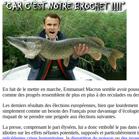
En fait de le mettre en marche, Emmanuel Macron semble avoir poussé 
comme des progrès ressemblent de plus en plus à des reculades ou de
Les derniers résultats des élections européennes, bien que lourdement e
simplement comme un besoin des Français pour davantage d’écologie ou,
risquait de se prendre une peignée aux élections suivantes.
La presse, comprenant le pari élyséen, lui a donc emboîté le pas dans c
idioties sur les effets néfastes potentiels, supposés et particulièreme
précédentes crises humanitaires
, la
disparition du poisson
ou
des nuag