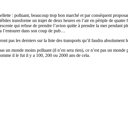
ellette : polluant, beaucoup trop bon marché et par conséquent proposant à
s débiles transforme un trajet de deux heures en l’air en périple de qua
escente qui refuse de prendre l’avion quitte à prendre la mer pendant plu
 va l’entourer dans son coup de pub…
ont pas les derniers sur la liste des transports qu’il faudra absolumen
pas un monde moins polluant (il n’en sera rien), ce n’est pas un monde
 comme il le fut il y a 100, 200 ou 2000 ans de cela.