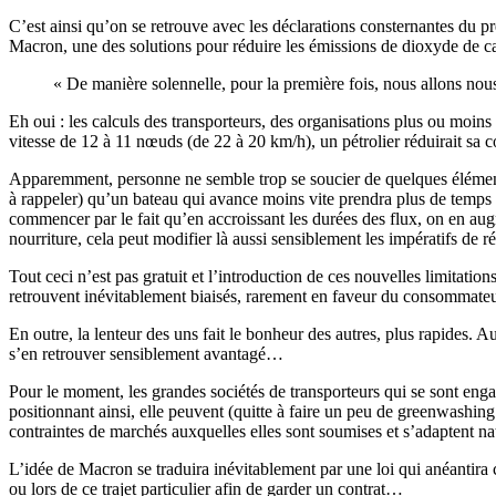
C’est ainsi qu’on se retrouve avec les déclarations consternantes du p
Macron, une des solutions pour réduire les émissions de dioxyde de car
« De manière solennelle, pour la première fois, nous allons nous
Eh oui : les calculs des transporteurs, des organisations plus ou moins
vitesse de 12 à 11 nœuds (de 22 à 20 km/h), un pétrolier réduirait 
Apparemment, personne ne semble trop se soucier de quelques éléments
à rappeler) qu’un bateau qui avance moins vite prendra plus de temps à
commencer par le fait qu’en accroissant les durées des flux, on en augme
nourriture, cela peut modifier là aussi sensiblement les impératifs de r
Tout ceci n’est pas gratuit et l’introduction de ces nouvelles limitation
retrouvent inévitablement biaisés, rarement en faveur du consommateu
En outre, la lenteur des uns fait le bonheur des autres, plus rapides. Au 
s’en retrouver sensiblement avantagé…
Pour le moment, les grandes sociétés de transporteurs qui se sont engag
positionnant ainsi, elle peuvent (quitte à faire un peu de greenwashin
contraintes de marchés auxquelles elles sont soumises et s’adaptent na
L’idée de Macron se traduira inévitablement par une loi qui anéantira ce
ou lors de ce trajet particulier afin de garder un contrat…