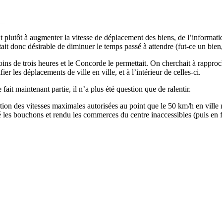
it plutôt à augmenter la vitesse de déplacement des biens, de l’informat
était donc désirable de diminuer le temps passé à attendre (fut-ce un bien,
ins de trois heures et le Concorde le permettait. On cherchait à rapproch
er les déplacements de ville en ville, et à l’intérieur de celles-ci.
fait maintenant partie, il n’a plus été question que de ralentir.
ction des vitesses maximales autorisées au point que le 50 km/h en vill
plié les bouchons et rendu les commerces du centre inaccessibles (puis en fa