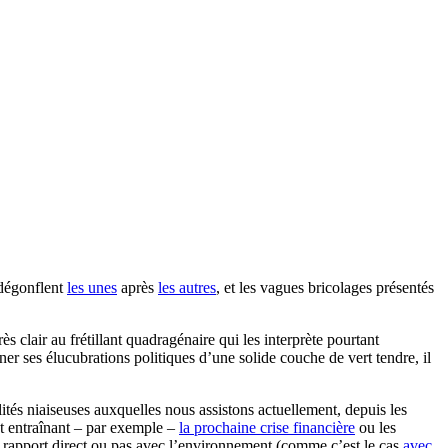
 dégonflent
les unes
après
les autres
, et les vagues bricolages présentés
 clair au frétillant quadragénaire qui les interprète pourtant
 ses élucubrations politiques d’une solide couche de vert tendre, il
lités niaiseuses auxquelles nous assistons actuellement, depuis les
ent entraînant – par exemple –
la prochaine crise financière
ou les
n rapport direct ou pas avec l’environnement (comme c’est le cas
avec