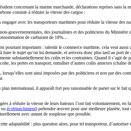
résident concernant la marine marchande, déclarations reprises sans la m
bone consiste à réduire la vitesse des cargos :
 engager avec les transporteurs maritimes pour réduire la vitesse des na
 non-gouvernementales, des journalistes et des politiciens du Ministère 
sa consommation de carburant de 18%…
 pourtant importants : ralentir le commerce maritime, cela veut aussi
 faire le trajet qu’on lui demande, et arrivera donc plus tard au port d
nte substantiellement les coûts et les contraintes. Quand il s’agit de pé
écolte, les pertes en transport, entraîner d’autres coûts annexes (chaîne 
s, lorsqu’elles sont ainsi imposées par des politiciens et non par des con
r.
plan international, il apparaît fort peu raisonnable de parier sur le fait 
ées à réduire la vitesse de leurs bateaux l’ont fait volontairement, en f
g ou
écoblanchiment
) prétendre œuvrer pour une meilleure planète, tout 
turellement avec autant de souplesse que possible.
tte adaptabilité : plus question alors, pour tel transporteur, d’autoriser