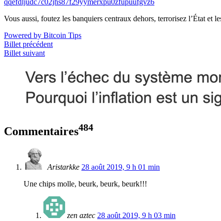
qqefdljudc7c02jhs87f29yymerxpu0zfupuufgvz6
Vous aussi, foutez les banquiers centraux dehors, terrorisez l’État et 
Powered by Bitcoin Tips
Billet précédent
Billet suivant
484
Commentaires
Aristarkke
28 août 2019, 9 h 01 min
Une chips molle, beurk, beurk, beurk!!!
zen aztec
28 août 2019, 9 h 03 min