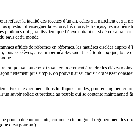
 refuser la facilité des recettes d’antan, celles qui marchent et qui pr
 plus question d’enseigner la lecture, l’écriture, le français, les mathéma
es pratiques qui garantissaient que l’élève entrant en sixième saurait con
e du pays et du monde.
ammes affûtés de réformes en réformes, les matières ciselées auprès d’i
n, tous les élèves, aussi imperméables soient-ils à toute logique, toute 
conque.
taire, on pouvait au choix travailler ardemment à rendre les élèves moins 
façon nettement plus simple, on pouvait aussi choisir d’abaisser consid
tes tentatives et expérimentations loufoques timides, pour en augmenter p
ir un savoir solide et pratique au peuple qui se contente maintenant d’ân
e ponctualité inquiétante, comme en témoignent régulièrement les quelqu
(que c’est pourtant).