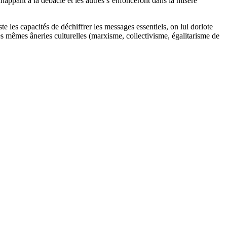
chappant à la débâcle et les autres s’enfonceront dans la misère
te les capacités de déchiffrer les messages essentiels, on lui dorlote
les mêmes âneries culturelles (marxisme, collectivisme, égalitarisme de