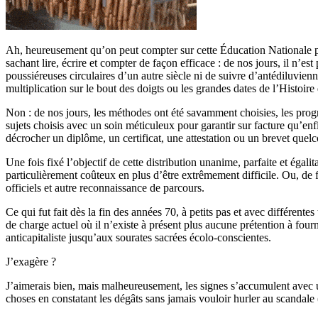
Ah, heureusement qu’on peut compter sur cette Éducation Nationale pour
sachant lire, écrire et compter de façon efficace : de nos jours, il n’est
poussiéreuses circulaires d’un autre siècle ni de suivre d’antédiluvienn
multiplication sur le bout des doigts ou les grandes dates de l’Histoir
Non : de nos jours, les méthodes ont été savamment choisies, les progr
sujets choisis avec un soin méticuleux pour garantir sur facture qu’enfi
décrocher un diplôme, un certificat, une attestation ou un brevet quel
Une fois fixé l’objectif de cette distribution unanime, parfaite et égali
particulièrement coûteux en plus d’être extrêmement difficile. Ou, de 
officiels et autre reconnaissance de parcours.
Ce qui fut fait dès la fin des années 70, à petits pas et avec différen
de charge actuel où il n’existe à présent plus aucune prétention à fourn
anticapitaliste jusqu’aux sourates sacrées écolo-conscientes.
J’exagère ?
J’aimerais bien, mais malheureusement, les signes s’accumulent avec un
choses en constatant les dégâts sans jamais vouloir hurler au scandale 