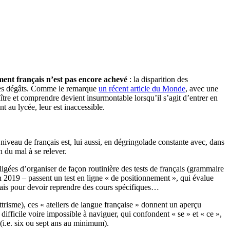
ment français n’est pas encore achevé
: la disparition des
mes dégâts. Comme le remarque
un récent article du Monde
, avec une
aître et comprendre devient insurmontable lorsqu’il s’agit d’entrer en
 au lycée, leur est inaccessible.
e niveau de français est, lui aussi, en dégringolade constante avec, dans
 du mal à se relever.
igées d’organiser de façon routinière des tests de français (grammaire
n 2019 – passent un test en ligne « de positionnement », qui évalue
uvais pour devoir reprendre des cours spécifiques…
ettrisme), ces « ateliers de langue française » donnent un aperçu
 difficile voire impossible à naviguer, qui confondent « se » et « ce »,
 (i.e. six ou sept ans au minimum).