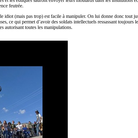
es et les éduqués sauront envoyer leurs moutards dans les institutions é
ence feutrée.
 idiot (mais pas trop) est facile à manipuler. On lui donne donc tout jus
es, ce qui permet d’avoir des soldats intellectuels ressassant toujours 
s autorisant toutes les manipulations.