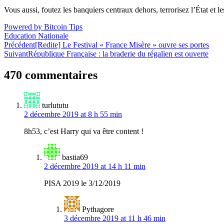
Vous aussi, foutez les banquiers centraux dehors, terrorisez l’État et 
Powered by Bitcoin Tips
Education Nationale
Navigation
Précédent
[Redite] Le Festival « France Misère » ouvre ses portes
Suivant
République Française : la braderie du régalien est ouverte
de
l’article
470 commentaires
turlututu
2 décembre 2019 at 8 h 55 min
8h53, c’est Harry qui va être content !
bastia69
2 décembre 2019 at 14 h 11 min
PISA 2019 le 3/12/2019
Pythagore
3 décembre 2019 at 11 h 46 min