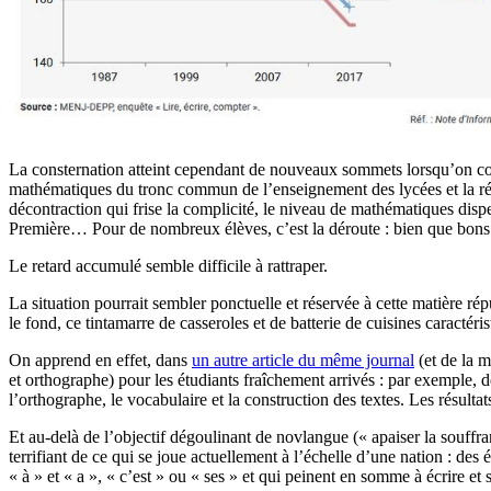
La consternation atteint cependant de nouveaux sommets lorsqu’on 
mathématiques du tronc commun de l’enseignement des lycées et la 
décontraction qui frise la complicité, le niveau de mathématiques dispe
Première… Pour de nombreux élèves, c’est la déroute : bien que bons él
Le retard accumulé semble difficile à rattraper.
La situation pourrait sembler ponctuelle et réservée à cette matière répu
le fond, ce tintamarre de casseroles et de batterie de cuisines caract
On apprend en effet, dans
un autre article du même journal
(et de la m
et orthographe) pour les étudiants fraîchement arrivés : par exemple, 
l’orthographe, le vocabulaire et la construction des textes. Les résul
Et au-delà de l’objectif dégoulinant de novlangue (« apaiser la souffran
terrifiant de ce qui se joue actuellement à l’échelle d’une nation : des 
« à » et « a », « c’est » ou « ses » et qui peinent en somme à écrire et