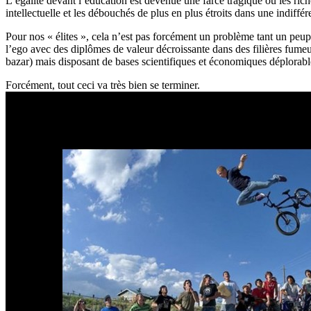
L’égalité devant l’éducation est devenue une farce tragique où les rich
intellectuelle et les débouchés de plus en plus étroits dans une indiffér
Pour nos « élites », cela n’est pas forcément un problème tant un peuple
l’ego avec des diplômes de valeur décroissante dans des filières fumeus
bazar) mais disposant de bases scientifiques et économiques déplorable
Forcément, tout ceci va très bien se terminer.