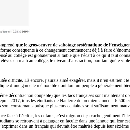
comprend
que le gros-oeuvre de sabotage systématique de l’enseigne
réforme conséquente à ce changement commencent déjà à faire d’énor
nsé au collège est globalement si faible que l’écart à ce qu’il faut conn
èves en math au collège, le niveau d’abstraction, pourtant guère violent
tée difficile. Là encore, j’aurais aimé exagérer, mais il n’en est rien : l
éristique d’une gamelle mémorable dont tout un peuple a généralement bien
ême décontraction coupable) que les facs françaises sont maintenant obl
depuis 2017, tous les étudiants de Nanterre de première année – 6 500 e
tats sont consternants puisque plusieurs centaines sont suffisamment ma
ce face à l’écrit », les enfants, c’est mignon et ça cache gentiment l’ill
étudiants se retrouvent à patauger en faculté dans une langue qui leur est
 s’exprimer dans un français qui devrait être maîtrisé depuis leur sixième