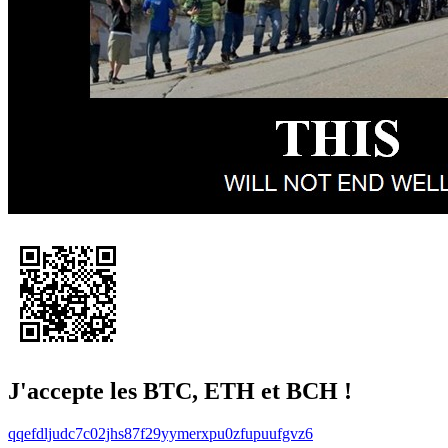
J'accepte les BTC, ETH et BCH !
qqefdljudc7c02jhs87f29yymerxpu0zfupuufgvz6