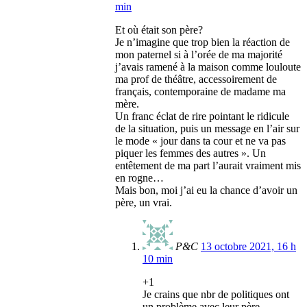
min
Et où était son père?
Je n’imagine que trop bien la réaction de
mon paternel si à l’orée de ma majorité
j’avais ramené à la maison comme louloute
ma prof de théâtre, accessoirement de
français, contemporaine de madame ma
mère.
Un franc éclat de rire pointant le ridicule
de la situation, puis un message en l’air sur
le mode « jour dans ta cour et ne va pas
piquer les femmes des autres ». Un
entêtement de ma part l’aurait vraiment mis
en rogne…
Mais bon, moi j’ai eu la chance d’avoir un
père, un vrai.
P&C
13 octobre 2021, 16 h
10 min
+1
Je crains que nbr de politiques ont
un problème avec leur père.