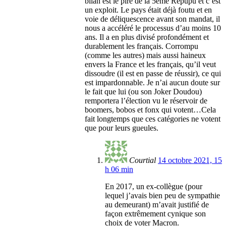
bilan est le pire de la 5ème Répupu et c’est
un exploit. Le pays était déjà foutu et en
voie de déliquescence avant son mandat, il
nous a accéléré le processus d’au moins 10
ans. Il a en plus divisé profondément et
durablement les français. Corrompu
(comme les autres) mais aussi haineux
envers la France et les français, qu’il veut
dissoudre (il est en passe de réussir), ce qui
est impardonnable. Je n’ai aucun doute sur
le fait que lui (ou son Joker Doudou)
remportera l’élection vu le réservoir de
boomers, bobos et fonx qui votent…Cela
fait longtemps que ces catégories ne votent
que pour leurs gueules.
Courtial
14 octobre 2021, 15
h 06 min
En 2017, un ex-collègue (pour
lequel j’avais bien peu de sympathie
au demeurant) m’avait justifié de
façon extrêmement cynique son
choix de voter Macron.