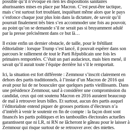
possible qu’il n’évoque en rien les dispositions sanitaires
ahurissantes mises en place par Macron. C’est peut-être tactique,
mais c’est surtout fort troublant, inquiétant même alors que le pays
s’enfonce chaque jour plus loin dans la dictature, de savoir qu’il
pourrait finalement très bien s’en accommoder une fois au pouvoir,
au point qu’on se demande s’il ne serait pas si bruyamment adulé
par la presse précisément dans ce but là…
Il existe enfin un dernier obstacle, de taille, pour le frétillant
éditorialiste : lorsque Trump s’est lancé, il pouvait espérer dans son
parcours le ralliement de tout le Parti Républicain une fois les
primaires remportées. C’était un pari audacieux, mais bien mené, il
savait qu’il aurait toute l’équipe derrière lui s’il le remportait.
Ici, la situation est fort différente : Zemmour s’inscrit clairement en
dehors des partis traditionnels, à l’instar d’un Macron de 2016 qui
avait pour lui de ne bousculer que quelques partis vieillissants. Dans
une présidence Zemmour, sauf à considérer une compromission du
candidat, ceux qui ont soutenu Macron en 2016 auraient beaucoup
de mal à retrouver leurs billes. Et surtout, aucun des partis auquel
l’éditorialiste entend piquer de grosses portions d’électeurs n’a
d’intérêt à venir le soutenir en fin de compte : la façon dont sont
financés les partis politiques et les tambouilles électorales actuelles
garantissent que ni LR, ni RN ne lâcheront le gâteau pour le laisser à
Zemmour qui risque surtout de se retrouver avec des miettes.