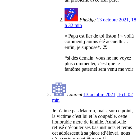
Pheldge
13 octobre 2021, 18
h 32 min
« Papa est fier de toi fiston ! » voilà
comment j’aurais été accueilli …
enfin, je suppose*. 😉
*si dès demain, vous ne me voyez
plus commenter, c’est que le
fantôme paternel sera venu me voir
…
Laurent
13 octobre 2021, 16 h 02
min
Je n’aime pas Macron, mais, sur ce point,
la victime c’est lui et la coupable, cette
honorable mère de famille. Aurait-elle
refusé d’écouter ses bas instincts et remis
cet adolescent à sa place (d’élève), nous
n’en serions peut-être pas là.