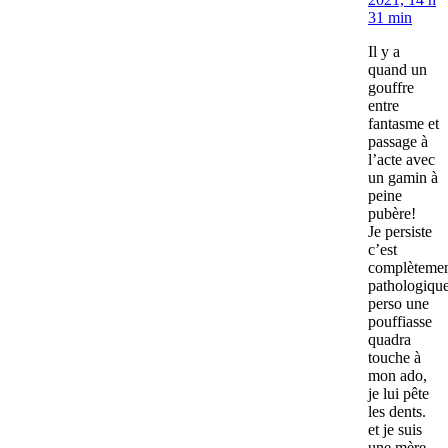
31 min
Il y a
quand un
gouffre
entre
fantasme et
passage à
l’acte avec
un gamin à
peine
pubère!
Je persiste
c’est
complèteme
pathologique
perso une
pouffiasse
quadra
touche à
mon ado,
je lui pête
les dents.
et je suis
une mère