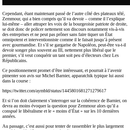
Cependant, étant maintenant passé de l’autre côté des plateaux télé,
Zemmour, qui a bien compris qu’il va devoir – comme il l’explique
lui-même – aller attraper les voix de la bourgeoisie patriote de droite,
se doit donc de policer nettement son discours notamment vis-à-vis
des entreprises et ne peut pas prôner sans faire tiquer un État
omnipotent et interventionniste comme il le faisait jusqu’à présent
avec gourmandise. Et s’il se gargarise de Napoléon, peut-être va-t-il
devoir songer plus souvent au III, nettement plus libéral que le
premier, s’il veut conquérir un tant soit peu d’électeurs chez Les
Républicains.
Ce positionnement promet d’être intéressant, et pourrait à l’avenir
pimenter son avis sur Michel Barnier, apparatchik typique lui aussi
dans la course :
https://twitter.com/aymbld/status/1445801681271279617
Et si l’on doit clairement s’interroger sur la cohérence de Barnier, on
devra au moins évoquer la question pour Zemmour alors qu’il a
conspué le libéralisme et le « moins d’État » sur les 10 dernières
années.
Au passage, c’est aussi pour tenter de rassembler le plus largement