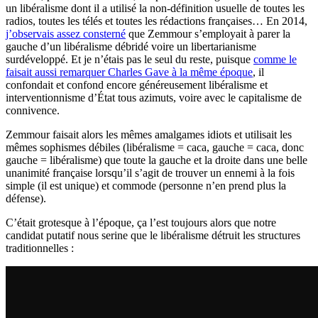
un libéralisme dont il a utilisé la non-définition usuelle de toutes les
radios, toutes les télés et toutes les rédactions françaises… En 2014,
j’observais assez consterné
que Zemmour s’employait à parer la
gauche d’un libéralisme débridé voire un libertarianisme
surdéveloppé. Et je n’étais pas le seul du reste, puisque
comme le
faisait aussi remarquer Charles Gave à la même époque
, il
confondait et confond encore généreusement libéralisme et
interventionnisme d’État tous azimuts, voire avec le capitalisme de
connivence.
Zemmour faisait alors les mêmes amalgames idiots et utilisait les
mêmes sophismes débiles (libéralisme = caca, gauche = caca, donc
gauche = libéralisme) que toute la gauche et la droite dans une belle
unanimité française lorsqu’il s’agit de trouver un ennemi à la fois
simple (il est unique) et commode (personne n’en prend plus la
défense).
C’était grotesque à l’époque, ça l’est toujours alors que notre
candidat putatif nous serine que le libéralisme détruit les structures
traditionnelles :