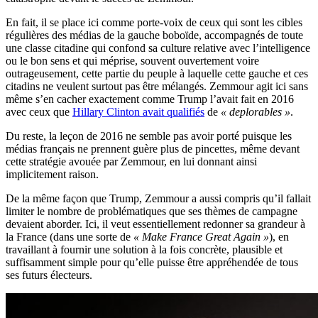
En fait, il se place ici comme porte-voix de ceux qui sont les cibles
régulières des médias de la gauche boboïde, accompagnés de toute
une classe citadine qui confond sa culture relative avec l’intelligence
ou le bon sens et qui méprise, souvent ouvertement voire
outrageusement, cette partie du peuple à laquelle cette gauche et ces
citadins ne veulent surtout pas être mélangés. Zemmour agit ici sans
même s’en cacher exactement comme Trump l’avait fait en 2016
avec ceux que
Hillary Clinton avait qualifiés
de
« deplorables »
.
Du reste, la leçon de 2016 ne semble pas avoir porté puisque les
médias français ne prennent guère plus de pincettes, même devant
cette stratégie avouée par Zemmour, en lui donnant ainsi
implicitement raison.
De la même façon que Trump, Zemmour a aussi compris qu’il fallait
limiter le nombre de problématiques que ses thèmes de campagne
devaient aborder. Ici, il veut essentiellement redonner sa grandeur à
la France (dans une sorte de
« Make France Great Again »
), en
travaillant à fournir une solution à la fois concrète, plausible et
suffisamment simple pour qu’elle puisse être appréhendée de tous
ses futurs électeurs.