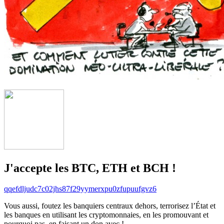
J'accepte les BTC, ETH et BCH !
qqefdljudc7c02jhs87f29yymerxpu0zfupuufgvz6
Vous aussi, foutez les banquiers centraux dehors, terrorisez l’État et
les banques en utilisant les cryptomonnaies, en les promouvant et
pourquoi pas, en faisant un don avec !