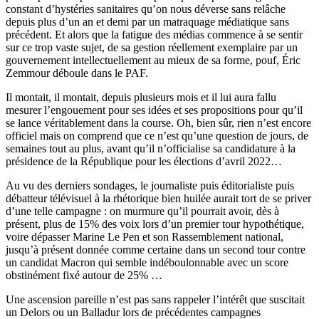
constant d’hystéries sanitaires qu’on nous déverse sans relâche
depuis plus d’un an et demi par un matraquage médiatique sans
précédent. Et alors que la fatigue des médias commence à se sentir
sur ce trop vaste sujet, de sa gestion réellement exemplaire par un
gouvernement intellectuellement au mieux de sa forme, pouf, Éric
Zemmour déboule dans le PAF.
Il montait, il montait, depuis plusieurs mois et il lui aura fallu
mesurer l’engouement pour ses idées et ses propositions pour qu’il
se lance véritablement dans la course. Oh, bien sûr, rien n’est encore
officiel mais on comprend que ce n’est qu’une question de jours, de
semaines tout au plus, avant qu’il n’officialise sa candidature à la
présidence de la République pour les élections d’avril 2022…
Au vu des derniers sondages, le journaliste puis éditorialiste puis
débatteur télévisuel à la rhétorique bien huilée aurait tort de se priver
d’une telle campagne : on murmure qu’il pourrait avoir, dès à
présent, plus de 15% des voix lors d’un premier tour hypothétique,
voire dépasser Marine Le Pen et son Rassemblement national,
jusqu’à présent donnée comme certaine dans un second tour contre
un candidat Macron qui semble indéboulonnable avec un score
obstinément fixé autour de 25% …
Une ascension pareille n’est pas sans rappeler l’intérêt que suscitait
un Delors ou un Balladur lors de précédentes campagnes