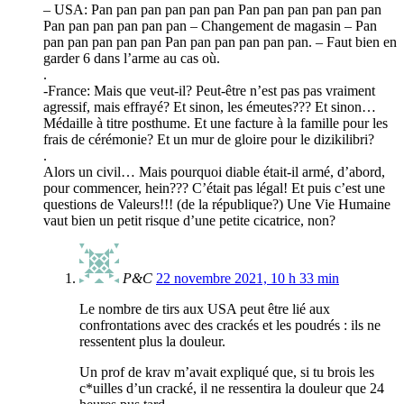
– USA: Pan pan pan pan pan pan Pan pan pan pan pan pan
Pan pan pan pan pan pan – Changement de magasin – Pan
pan pan pan pan pan Pan pan pan pan pan pan. – Faut bien en
garder 6 dans l’arme au cas où.
.
-France: Mais que veut-il? Peut-être n’est pas pas vraiment
agressif, mais effrayé? Et sinon, les émeutes??? Et sinon…
Médaille à titre posthume. Et une facture à la famille pour les
frais de cérémonie? Et un mur de gloire pour le dizikilibri?
.
Alors un civil… Mais pourquoi diable était-il armé, d’abord,
pour commencer, hein??? C’était pas légal! Et puis c’est une
questions de Valeurs!!! (de la république?) Une Vie Humaine
vaut bien un petit risque d’une petite cicatrice, non?
P&C
22 novembre 2021, 10 h 33 min
Le nombre de tirs aux USA peut être lié aux
confrontations avec des crackés et les poudrés : ils ne
ressentent plus la douleur.
Un prof de krav m’avait expliqué que, si tu brois les
c*uilles d’un cracké, il ne ressentira la douleur que 24