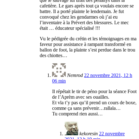
que le sauvage lui tirait des pénaltys dans la
cafetière. Le gars après tout ça voulais encore se
battre. Il a porté plainte le lendemain. Je fut
convoqué chez les gendarmes où j’ai eu
l’inventaire à la Prévert des blessures. Le mec
était … éducateur spécialisé !!!
Vu le pédigrée du crétin et les témoignages en ma
faveur pour assistance à rampant transformé en
ballon de foot, la plainte s’est perdue dans le trou
des chiottes…
Nemrod
22 novembre 2021, 12 h
06 min
Il répétait le tir de péno pour la séance Foot
de l’Aprèm avec ses ouailles.
Et vla t’y pas qu’il prend un cours de boxe,
comme ça sans prévenir…rallala…
Tu comprend rien aussi…
kekoresin
22 novembre