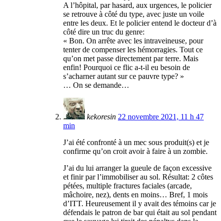
A l’hôpital, par hasard, aux urgences, le policier
se retrouve à côté du type, avec juste un voile
entre les deux. Et le policier entend le docteur d’à
côté dire un truc du genre:
« Bon. On arrête avec les intraveineuse, pour
tenter de compenser les hémorragies. Tout ce
qu’on met passe directement par terre. Mais
enfin! Pourquoi ce flic a-t-il eu besoin de
s’acharner autant sur ce pauvre type? »
… On se demande…
kekoresin
22 novembre 2021, 11 h 47
min
J’ai été confronté à un mec sous produit(s) et je
confirme qu’on croit avoir à faire à un zombie.
J’ai du lui arranger la gueule de façon excessive
et finir par l’immobiliser au sol. Résultat: 2 côtes
pétées, multiple fractures faciales (arcade,
mâchoire, nez), dents en moins… Bref, 1 mois
d’ITT. Heureusement il y avait des témoins car je
défendais le patron de bar qui était au sol pendant