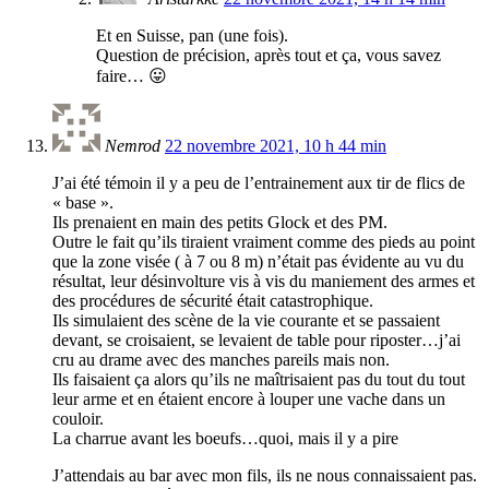
Et en Suisse, pan (une fois).
Question de précision, après tout et ça, vous savez
faire… 😛
Nemrod
22 novembre 2021, 10 h 44 min
J’ai été témoin il y a peu de l’entrainement aux tir de flics de
« base ».
Ils prenaient en main des petits Glock et des PM.
Outre le fait qu’ils tiraient vraiment comme des pieds au point
que la zone visée ( à 7 ou 8 m) n’était pas évidente au vu du
résultat, leur désinvolture vis à vis du maniement des armes et
des procédures de sécurité était catastrophique.
Ils simulaient des scène de la vie courante et se passaient
devant, se croisaient, se levaient de table pour riposter…j’ai
cru au drame avec des manches pareils mais non.
Ils faisaient ça alors qu’ils ne maîtrisaient pas du tout du tout
leur arme et en étaient encore à louper une vache dans un
couloir.
La charrue avant les boeufs…quoi, mais il y a pire
J’attendais au bar avec mon fils, ils ne nous connaissaient pas.