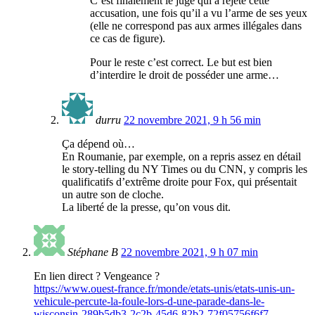
C’est finalement le juge qui a rejeté cette
accusation, une fois qu’il a vu l’arme de ses yeux
(elle ne correspond pas aux armes illégales dans
ce cas de figure).
Pour le reste c’est correct. Le but est bien
d’interdire le droit de posséder une arme…
durru
22 novembre 2021, 9 h 56 min
Ça dépend où…
En Roumanie, par exemple, on a repris assez en détail
le story-telling du NY Times ou du CNN, y compris les
qualificatifs d’extrême droite pour Fox, qui présentait
un autre son de cloche.
La liberté de la presse, qu’on vous dit.
Stéphane B
22 novembre 2021, 9 h 07 min
En lien direct ? Vengeance ?
https://www.ouest-france.fr/monde/etats-unis/etats-unis-un-
vehicule-percute-la-foule-lors-d-une-parade-dans-le-
wisconsin-289b5db3-2c2b-45d6-82b2-72f05756f6f7