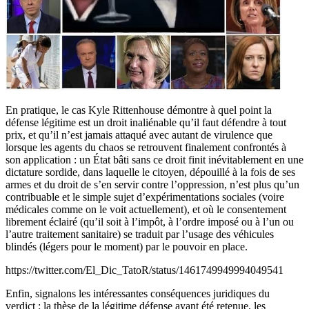
En pratique, le cas Kyle Rittenhouse démontre à quel point la
défense légitime est un droit inaliénable qu’il faut défendre à tout
prix, et qu’il n’est jamais attaqué avec autant de virulence que
lorsque les agents du chaos se retrouvent finalement confrontés à
son application : un État bâti sans ce droit finit inévitablement en une
dictature sordide, dans laquelle le citoyen, dépouillé à la fois de ses
armes et du droit de s’en servir contre l’oppression, n’est plus qu’un
contribuable et le simple sujet d’expérimentations sociales (voire
médicales comme on le voit actuellement), et où le consentement
librement éclairé (qu’il soit à l’impôt, à l’ordre imposé ou à l’un ou
l’autre traitement sanitaire) se traduit par l’usage des véhicules
blindés (légers pour le moment) par le pouvoir en place.
https://twitter.com/El_Dic_TatoR/status/1461749949994049541
Enfin, signalons les intéressantes conséquences juridiques du
verdict : la thèse de la légitime défense ayant été retenue, les