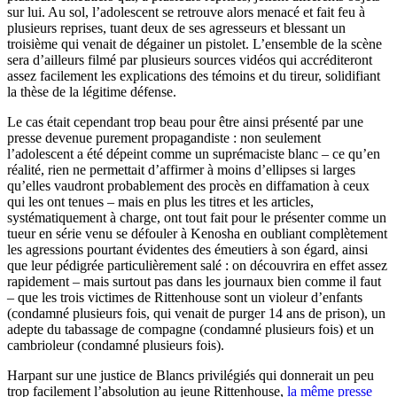
sur lui. Au sol, l’adolescent se retrouve alors menacé et fait feu à
plusieurs reprises, tuant deux de ses agresseurs et blessant un
troisième qui venait de dégainer un pistolet. L’ensemble de la scène
sera d’ailleurs filmé par plusieurs sources vidéos qui accréditeront
assez facilement les explications des témoins et du tireur, solidifiant
la thèse de la légitime défense.
Le cas était cependant trop beau pour être ainsi présenté par une
presse devenue purement propagandiste : non seulement
l’adolescent a été dépeint comme un suprémaciste blanc – ce qu’en
réalité, rien ne permettait d’affirmer à moins d’ellipses si larges
qu’elles vaudront probablement des procès en diffamation à ceux
qui les ont tenues – mais en plus les titres et les articles,
systématiquement à charge, ont tout fait pour le présenter comme un
tueur en série venu se défouler à Kenosha en oubliant complètement
les agressions pourtant évidentes des émeutiers à son égard, ainsi
que leur pédigrée particulièrement salé : on découvrira en effet assez
rapidement – mais surtout pas dans les journaux bien comme il faut
– que les trois victimes de Rittenhouse sont un violeur d’enfants
(condamné plusieurs fois, qui venait de purger 14 ans de prison), un
adepte du tabassage de compagne (condamné plusieurs fois) et un
cambrioleur (condamné plusieurs fois).
Harpant sur une justice de Blancs privilégiés qui donnerait un peu
trop facilement l’absolution au jeune Rittenhouse,
la même presse