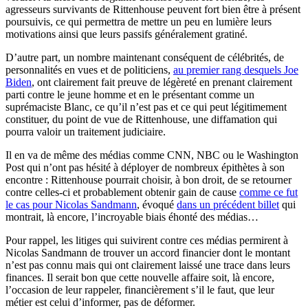
agresseurs survivants de Rittenhouse peuvent fort bien être à présent
poursuivis, ce qui permettra de mettre un peu en lumière leurs
motivations ainsi que leurs passifs généralement gratiné.
D’autre part, un nombre maintenant conséquent de célébrités, de
personnalités en vues et de politiciens,
au premier rang desquels Joe
Biden
, ont clairement fait preuve de légèreté en prenant clairement
parti contre le jeune homme et en le présentant comme un
suprémaciste Blanc, ce qu’il n’est pas et ce qui peut légitimement
constituer, du point de vue de Rittenhouse, une diffamation qui
pourra valoir un traitement judiciaire.
Il en va de même des médias comme CNN, NBC ou le Washington
Post qui n’ont pas hésité à déployer de nombreux épithètes à son
encontre : Rittenhouse pourrait choisir, à bon droit, de se retourner
contre celles-ci et probablement obtenir gain de cause
comme ce fut
le cas pour Nicolas Sandmann
, évoqué
dans un précédent billet
qui
montrait, là encore, l’incroyable biais éhonté des médias…
Pour rappel, les litiges qui suivirent contre ces médias permirent à
Nicolas Sandmann de trouver un accord financier dont le montant
n’est pas connu mais qui ont clairement laissé une trace dans leurs
finances. Il serait bon que cette nouvelle affaire soit, là encore,
l’occasion de leur rappeler, financièrement s’il le faut, que leur
métier est celui d’informer, pas de déformer.