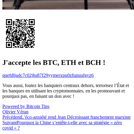
J'accepte les BTC, ETH et BCH !
qqefdljudc7c02jhs87f29yymerxpu0zfupuufgvz6
Vous aussi, foutez les banquiers centraux dehors, terrorisez l’État et
les banques en utilisant les cryptomonnaies, en les promouvant et
pourquoi pas, en faisant un don avec !
Powered by Bitcoin Tips
Olivier Véran
Navigation
Précédent
L’éco-anxiété rend Jean Décroissant franchement marxiste
Suivant
Pourquoi la Chine s’entête-t-elle avec sa stratégie « zéro
de
covid » ?