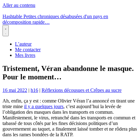
Aller au contenu
Hashtable
Petites chroniques désabusées d'un pays en
décomposition rapide…
Menu
L’auteur
Me contacter
Mes livres
Tristement, Véran abandonne le masque.
Pour le moment…
16 mai 2022
|
h16
|
Réflexions décousues et Crêpes au sucre
Ah, enfin, ça y est : comme Olivier Véran l’a annoncé en tirant une
triste mine
il y a quelques jours
, c’est aujourd’hui la levée de
l’obligation des masques dans les transports en commun.
Manifestement, le virus, retranché dans les transports en commun et
tabassé de tous côtés par les fines décisions politiques d’un
gouvernement au taquet, a finalement laissé tomber et ne rôdera plus
dans les rames bondées de la RATP.