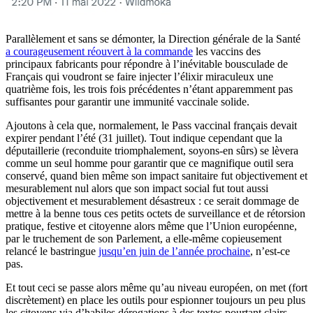
Parallèlement et sans se démonter, la Direction générale de la Santé
a courageusement réouvert à la commande
les vaccins des
principaux fabricants pour répondre à l’inévitable bousculade de
Français qui voudront se faire injecter l’élixir miraculeux une
quatrième fois, les trois fois précédentes n’étant apparemment pas
suffisantes pour garantir une immunité vaccinale solide.
Ajoutons à cela que, normalement, le Pass vaccinal français devait
expirer pendant l’été (31 juillet). Tout indique cependant que la
députaillerie (reconduite triomphalement, soyons-en sûrs) se lèvera
comme un seul homme pour garantir que ce magnifique outil sera
conservé, quand bien même son impact sanitaire fut objectivement et
mesurablement nul alors que son impact social fut tout aussi
objectivement et mesurablement désastreux : ce serait dommage de
mettre à la benne tous ces petits octets de surveillance et de rétorsion
pratique, festive et citoyenne alors même que l’Union européenne,
par le truchement de son Parlement, a elle-même copieusement
relancé le bastringue
jusqu’en juin de l’année prochaine
, n’est-ce
pas.
Et tout ceci se passe alors même qu’au niveau européen, on met (fort
discrètement) en place les outils pour espionner toujours un peu plus
les citoyens via d’habiles dérogations à des textes pourtant clairs.