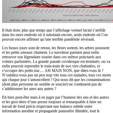
Il était donc plus que temps que l’affichage vertuel facial s’arrêtât
dans les rares endroits où il subsistait encore, seuls endroits où l’on
pouvait encore affirmer qu’une terrible pandémie sévissait.
Les beaux jours sont de retour, les fleurs sortent, les arbres poussent
et les petits oiseaux chantent. Le navetteur parisien peut enfin
retrouver son légendaire sourire dans ces métros ponctuels aux
volutes parfumées. La grande parade covidesque est terminée, on va
enfin pouvoir reprendre le train-train de nos vies chahutées, et
s’occuper des petits trac… AH MAIS NON, que dites-vous là ?
N’oubliez-vous pas un peu trop vite tous ces malades, tous ces morts
qui chaque jour s’amoncellent ? Qui nous dit que les contaminations
(dont plus personne ne semble se soucier) ne continuent pas de
s’additionner les unes aux autres ?
Eh bien peut-être mais à en juger par l’humeur des uns et des autres
et les gros titres d’une presse toujours si remarquable à faire un
travail de fond précis respectant une balance subtile entre
information anodine et propagande putassière illimitée, tout le