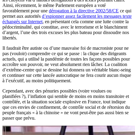
Ainsi, récemment, le même Parlement européen a voté
favorablement pour une
dérogation à la directive 2002/58/CE
ce qui
permet aux autorités
d’espionner assez facilement les messages texte
échangés sur Internet
, en présentant cela comme une lutte contre la
pédocriminalité, qui constitue, avec le terrorisme et le blanchiment
d’argent, l’une des trois excuses les plus bateau pour dissoudre nos
libertés.
Il faudrait être autiste ou d’une mauvaise foi de macroniste pour ne
pas (vouloir) comprendre ce qui se passe : la clique des dirigeants
actuels, qui a utilisé la pandémie de toutes les façons possibles pour
accroître son pouvoir, ne veut absolument rien lâcher. La coalition
d’extrême-centre qui se dessine lui donnera un véritable blanc-seing
et continuer sur cette lancée autocratique ne fera courir aucun risque
à l’exécutif, au moins politiquement.
Cependant, avec des pénuries possibles (voire voulues ou
planifiées ?), l’inflation qui semble de moins en moins transitoire et
contrôlée, et la situation sociale explosive en France, tout indique
que ces envies de confinement, de contrôle social et de rétorsion du
peuple français « à la chinoise » ne vont peut-être pas aussi bien se
passer que prévu.