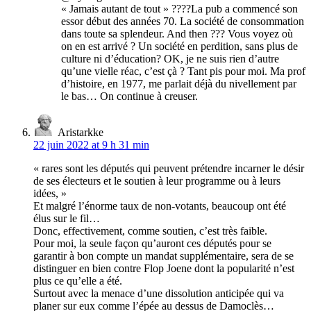
« Jamais autant de tout » ????La pub a commencé son
essor début des années 70. La société de consommation
dans toute sa splendeur. And then ??? Vous voyez où
on en est arrivé ? Un société en perdition, sans plus de
culture ni d’éducation? OK, je ne suis rien d’autre
qu’une vielle réac, c’est çà ? Tant pis pour moi. Ma prof
d’histoire, en 1977, me parlait déjà du nivellement par
le bas… On continue à creuser.
Aristarkke
22 juin 2022 at 9 h 31 min
« rares sont les députés qui peuvent prétendre incarner le désir
de ses électeurs et le soutien à leur programme ou à leurs
idées, »
Et malgré l’énorme taux de non-votants, beaucoup ont été
élus sur le fil…
Donc, effectivement, comme soutien, c’est très faible.
Pour moi, la seule façon qu’auront ces députés pour se
garantir à bon compte un mandat supplémentaire, sera de se
distinguer en bien contre Flop Joene dont la popularité n’est
plus ce qu’elle a été.
Surtout avec la menace d’une dissolution anticipée qui va
planer sur eux comme l’épée au dessus de Damoclès…