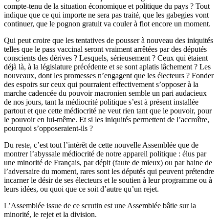
compte-tenu de la situation économique et politique du pays ? Tout
indique que ce qui importe ne sera pas traité, que les gabegies vont
continuer, que le pognon gratuit va couler à flot encore un moment.
Qui peut croire que les tentatives de pousser à nouveau des iniquités
telles que le pass vaccinal seront vraiment arrêtées par des députés
conscients des dérives ? Lesquels, sérieusement ? Ceux qui étaient
déjà là, à la législature précédente et se sont aplatis lâchement ? Les
nouveaux, dont les promesses n’engagent que les électeurs ? Fonder
des espoirs sur ceux qui pourraient effectivement s’opposer à la
marche cadencée du pouvoir macronien semble un pari audacieux
de nos jours, tant la médiocrité politique s’est à présent installée
partout et que cette médiocrité ne veut rien tant que le pouvoir, pour
le pouvoir en lui-même. Et si les iniquités permettent de l’accroître,
pourquoi s’opposeraient-ils ?
Du reste, c’est tout l’intérêt de cette nouvelle Assemblée que de
montrer l’abyssale médiocrité de notre appareil politique : élus par
une minorité de Français, par dépit (faute de mieux) ou par haine de
l’adversaire du moment, rares sont les députés qui peuvent prétendre
incarner le désir de ses électeurs et le soutien à leur programme ou à
leurs idées, ou quoi que ce soit d’autre qu’un rejet.
L’Assemblée issue de ce scrutin est une Assemblée bâtie sur la
minorité, le rejet et la division.