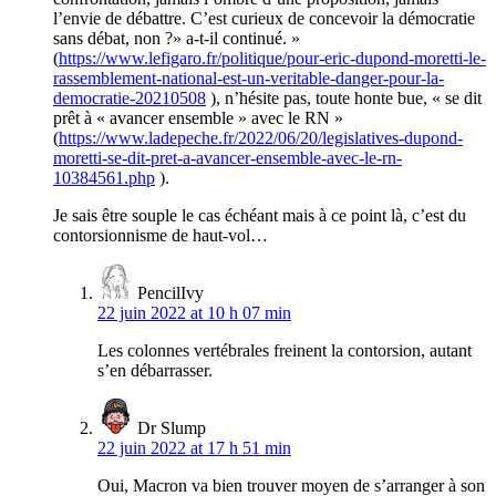
l’envie de débattre. C’est curieux de concevoir la démocratie
sans débat, non ?» a-t-il continué. »
(
https://www.lefigaro.fr/politique/pour-eric-dupond-moretti-le-
rassemblement-national-est-un-veritable-danger-pour-la-
democratie-20210508
), n’hésite pas, toute honte bue, « se dit
prêt à « avancer ensemble » avec le RN »
(
https://www.ladepeche.fr/2022/06/20/legislatives-dupond-
moretti-se-dit-pret-a-avancer-ensemble-avec-le-rn-
10384561.php
).
Je sais être souple le cas échéant mais à ce point là, c’est du
contorsionnisme de haut-vol…
PencilIvy
22 juin 2022 at 10 h 07 min
Les colonnes vertébrales freinent la contorsion, autant
s’en débarrasser.
Dr Slump
22 juin 2022 at 17 h 51 min
Oui, Macron va bien trouver moyen de s’arranger à son