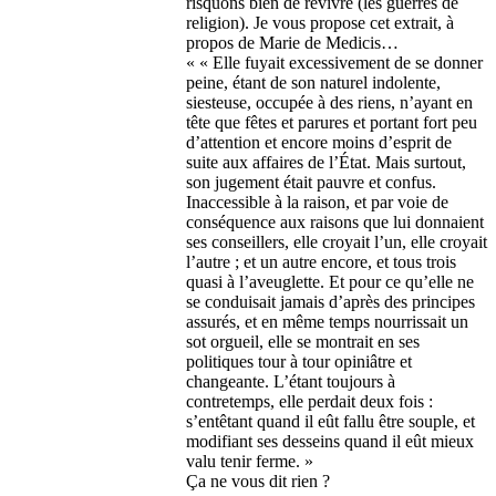
risquons bien de revivre (les guerres de
religion). Je vous propose cet extrait, à
propos de Marie de Medicis…
« « Elle fuyait excessivement de se donner
peine, étant de son naturel indolente,
siesteuse, occupée à des riens, n’ayant en
tête que fêtes et parures et portant fort peu
d’attention et encore moins d’esprit de
suite aux affaires de l’État. Mais surtout,
son jugement était pauvre et confus.
Inaccessible à la raison, et par voie de
conséquence aux raisons que lui donnaient
ses conseillers, elle croyait l’un, elle croyait
l’autre ; et un autre encore, et tous trois
quasi à l’aveuglette. Et pour ce qu’elle ne
se conduisait jamais d’après des principes
assurés, et en même temps nourrissait un
sot orgueil, elle se montrait en ses
politiques tour à tour opiniâtre et
changeante. L’étant toujours à
contretemps, elle perdait deux fois :
s’entêtant quand il eût fallu être souple, et
modifiant ses desseins quand il eût mieux
valu tenir ferme. »
Ça ne vous dit rien ?