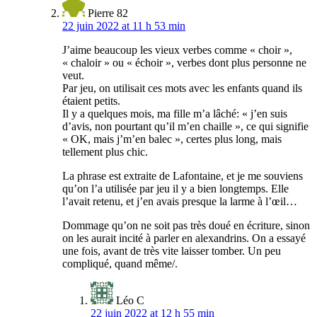
Pierre 82
22 juin 2022 at 11 h 53 min
J’aime beaucoup les vieux verbes comme « choir »,
« chaloir » ou « échoir », verbes dont plus personne ne
veut.
Par jeu, on utilisait ces mots avec les enfants quand ils
étaient petits.
Il y a quelques mois, ma fille m’a lâché: « j’en suis
d’avis, non pourtant qu’il m’en chaille », ce qui signifie
« OK, mais j’m’en balec », certes plus long, mais
tellement plus chic.
La phrase est extraite de Lafontaine, et je me souviens
qu’on l’a utilisée par jeu il y a bien longtemps. Elle
l’avait retenu, et j’en avais presque la larme à l’œil…
Dommage qu’on ne soit pas très doué en écriture, sinon
on les aurait incité à parler en alexandrins. On a essayé
une fois, avant de très vite laisser tomber. Un peu
compliqué, quand même/.
Léo C
22 juin 2022 at 12 h 55 min