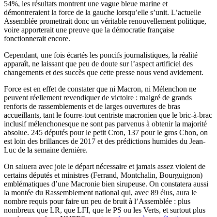
54%, les résultats montrent une vague bleue marine et
démontreraient la force de la gauche lorsqu’elle s’unit. L’actuelle
Assemblée promettrait donc un véritable renouvellement politique,
voire apporterait une preuve que la démocratie française
fonctionnerait encore.
Cependant, une fois écartés les poncifs journalistiques, la réalité
apparaît, ne laissant que peu de doute sur l’aspect artificiel des
changements et des succès que cette presse nous vend avidement.
Force est en effet de constater que ni Macron, ni Mélenchon ne
peuvent réellement revendiquer de victoire : malgré de grands
renforts de rassemblements et de larges ouvertures de bras
accueillants, tant le fourre-tout centriste macronien que le bric-à-brac
inclusif mélenchonesque ne sont pas parvenus à obtenir la majorité
absolue. 245 députés pour le petit Cron, 137 pour le gros Chon, on
est loin des brillances de 2017 et des prédictions humides du Jean-
Luc de la semaine dernière.
On saluera avec joie le départ nécessaire et jamais assez violent de
certains députés et ministres (Ferrand, Montchalin, Bourguignon)
emblématiques d’une Macronie bien sirupeuse. On constatera aussi
la montée du Rassemblement national qui, avec 89 élus, aura le
nombre requis pour faire un peu de bruit à l’Assemblée : plus
nombreux que LR, que LFI, que le PS ou les Verts, et surtout plus