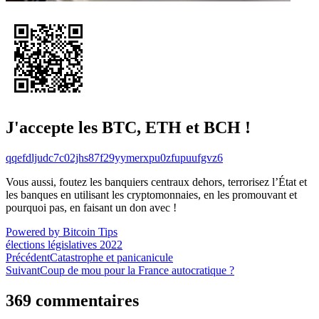
J'accepte les BTC, ETH et BCH !
qqefdljudc7c02jhs87f29yymerxpu0zfupuufgvz6
Vous aussi, foutez les banquiers centraux dehors, terrorisez l’État et
les banques en utilisant les cryptomonnaies, en les promouvant et
pourquoi pas, en faisant un don avec !
Powered by Bitcoin Tips
élections législatives 2022
Navigation
Précédent
Catastrophe et panicanicule
Suivant
Coup de mou pour la France autocratique ?
de
l’article
369 commentaires