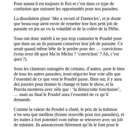
Pour autant il est toujours le Roi et c’est dans ce type de
confusion que naissent les opportunités pour nos parasites.
La dissolution plane ‘like a sword of Damocles’, et je doute
que beaucoup aient envie de remettre leur bon petit job de
parasite en jeu au vu la volatilité et de la colère de la Plèbe.
Tous ont donc intérêt à ne pas trop contrarier le Poudré pour
que dans un an ils puissent conserver leur job de parasite. Ce
serait quand même bête de le perdre pour des … convictions
(vous avez dit quoi Ma’m Michu ? ‘conviction’ ? Ah, c’est
quoi ?).
Sous les clameurs outragées de certains, d’autres, pour le bien
de tous les autres parasites, iront négocier leur vote afin que
l’essentiel de ce que veut le Poudré passe. Bien sur, il y aura
des jouxtes pour donner le change et faire le show, et la
Pravda montrera avec zèle que : ‘la démocratie fonctionne’,
… mais au final le Poudré aura l’essentiel de ce qu’il
demande.
Comme la valeur du Poudré a chuté, le prix de la trahison
n’en sera que meilleur (bonne nouvelle pour nos parasites), et
les traites à fort potentiel vont même se retrouver avec un job
de ministre. Ils annonceront fièrement qu’ils le font pour le