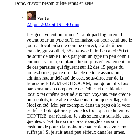
Donc, d’avoir besoin d’être remis en selle.
Yanka
22 juin 2022 at 19 h 40 min
Les gens votent pourquoi ? La plupart l’ignorent. Ils
votent pour un type qu’il connaisse ou pour celui que le
journal local présente comme correct, c-à-d dûment
cravaté, grassouillet, 35 ans avec l’air d’en avoir 50 et
de sortir de table 8 fois par jour, un type un peu connu
comme assureur, semi-notaire ou plus généralement un
de ces parasites qui figurent sur 12 des 15 pages du
toutes-boîtes, parce qu’à la tête de telle association,
administrateur délégué de ceci, sous-directeur de la
fiduciaire FIBUM-GETROCAM, inaugurant dix fois
par semaine en compagnie des édiles et des bidules
locaux tel cinéma destiné aux non-voyants, telle crèche
pour chiots, telle aire de skateboard ou quel village de
Noël en été. Moi par exemple, dans un pays où le vote
est hélas ! obligatoire, je vote les trois-quarts du temps
CONTRE, par réaction. Je suis sottement sensible aux
gueules. C’est dire si un cravaté sanglé dans son
costume de porc a la moindre chance de recevoir mon
suffrage ! Si je suis aussi peu sérieux dans les urnes,