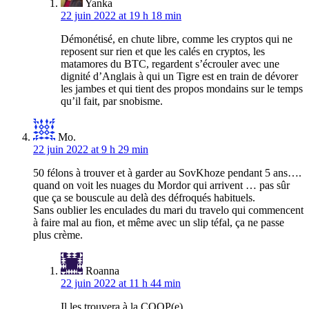
Yanka
22 juin 2022 at 19 h 18 min
Démonétisé, en chute libre, comme les cryptos qui ne
reposent sur rien et que les calés en cryptos, les
matamores du BTC, regardent s’écrouler avec une
dignité d’Anglais à qui un Tigre est en train de dévorer
les jambes et qui tient des propos mondains sur le temps
qu’il fait, par snobisme.
Mo.
22 juin 2022 at 9 h 29 min
50 félons à trouver et à garder au SovKhoze pendant 5 ans….
quand on voit les nuages du Mordor qui arrivent … pas sûr
que ça se bouscule au delà des défroqués habituels.
Sans oublier les enculades du mari du travelo qui commencent
à faire mal au fion, et même avec un slip téfal, ça ne passe
plus crème.
Roanna
22 juin 2022 at 11 h 44 min
Il les trouvera à la COOP(e)