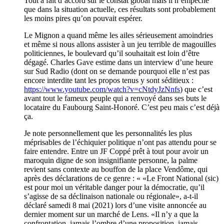
Tout à fait d’accord sur le constat global mais il n’empêche
que dans la situation actuelle, ces résultats sont probablement
les moins pires qu’on pouvait espérer.
Le Mignon a quand même les ailes sérieusement amoindries
et même si nous allons assister à un jeu terrible de magouilles
politiciennes, le boulevard qu’il souhaitait est loin d’être
dégagé. Charles Gave estime dans un interview d’une heure
sur Sud Radio (dont on se demande pourquoi elle n’est pas
encore interdite tant les propos tenus y sont séditieux :
https://www.youtube.com/watch?v=cNtdyJzNnfs
) que c’est
avant tout le fameux peuple qui a renvoyé dans ses buts le
locataire du Faubourg Saint-Honoré. C’est peu mais c’est déjà
ça.
Je note personnellement que les personnalités les plus
méprisables de l’échiquier politique n’ont pas attendu pour se
faire entendre. Entre un JF Coppé prêt à tout pour avoir un
maroquin digne de son insignifiante personne, la palme
revient sans contexte au bouffon de la place Vendôme, qui
après des déclarations de ce genre : « «Le Front National (sic)
est pour moi un véritable danger pour la démocratie, qu’il
s’agisse de sa déclinaison nationale ou régionale», a-t-il
déclaré samedi 8 mai (2021) lors d’une visite annoncée au
dernier moment sur un marché de Lens. «Il n’y a que la
confrontation, jamais l’ombre d’une proposition, jamais