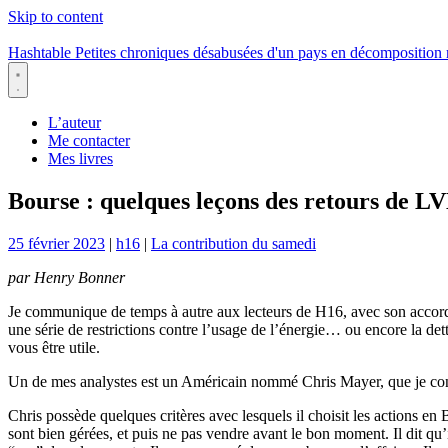
Skip to content
Hashtable
Petites chroniques désabusées d'un pays en décomposition
Menu
L’auteur
Me contacter
Mes livres
Bourse : quelques leçons des retours de
25 février 2023
|
h16
|
La contribution du samedi
par Henry Bonner
Je communique de temps à autre aux lecteurs de H16, avec son accor
une série de restrictions contre l’usage de l’énergie… ou encore la de
vous être utile.
Un de mes analystes est un Américain nommé Chris Mayer, que je con
Chris possède quelques critères avec lesquels il choisit les actions en B
sont bien gérées, et puis ne pas vendre avant le bon moment. Il dit qu’