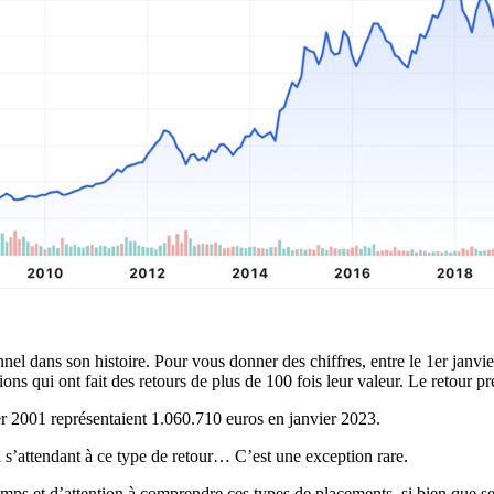
l dans son histoire. Pour vous donner des chiffres, entre le 1er janvier 
actions qui ont fait des retours de plus de 100 fois leur valeur. Le retou
ier 2001 représentaient 1.060.710 euros en janvier 2023.
n s’attendant à ce type de retour… C’est une exception rare.
temps et d’attention à comprendre ces types de placements, si bien que ses