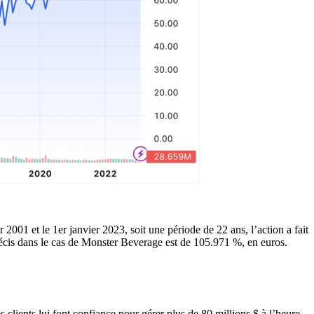
2001 et le 1er janvier 2023, soit une période de 22 ans, l’action a fait
r précis dans le cas de Monster Beverage est de 105.971 %, en euros.
 clients lui font confiance pour gérer plus de 80 millions $ à l’heure