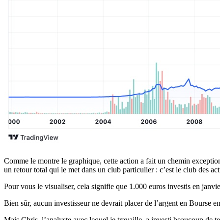
Comme le montre le graphique, cette action a fait un chemin exceptionne
un retour total qui le met dans un club particulier : c’est le club des 
Pour vous le visualiser, cela signifie que 1.000 euros investis en janv
Bien sûr, aucun investisseur ne devrait placer de l’argent en Bourse e
Mais Chris, l’analyste avec lequel je travaille, a investi beaucoup de 