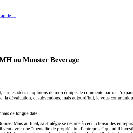
 rapide…
 LVMH ou Monster Beverage
d, sur les idées et opinions de mon équipe. Je commente parfois l’ex
tte, la dévaluation, et subventions, mais aujourd’hui, je vous communiq
nais de longue date.
ourse. Mais au final, sa stratégie se résume à ceci : choisir des entrepri
il veut avoir une “mentalité de propriétaire d’entreprise” quand il inves