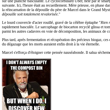
sur une planche basculante. Le cyclocorbillard Uber, hélé par le smart
suivante. Ici, l'heure était au recueillement. Mère prieuse, en phase dans
la réincarnation de la dépouille du père de Marcel dans le Grand Myst
dépouille soit totalement revalorisée.
"
Le lourd couvercle d'acier rouillé, gravé de la célèbre épitaphe "
Rien n
rapidement basculée. Le sarcophage de biocarton recyclé glissa et tomb
parmi les autres cadavres en voie de décomposition, les animaux de com
Plus tard, après fermentation et récupération des précieux biogaz, ces 
du dégazage que les morts auraient enfin droit à la vie éternelle.
Marcel s'efforça d'éloigner cette pensée nauséabonde. Il salua sèchemen