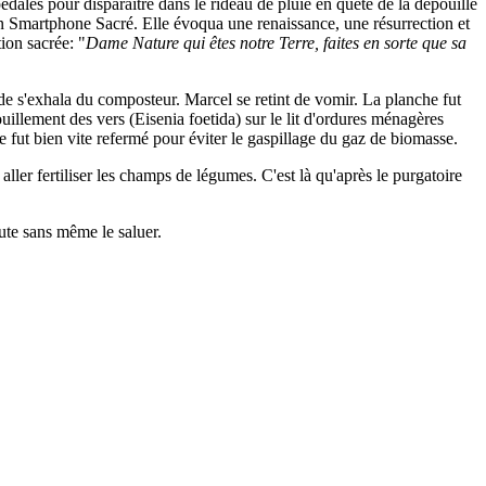
dales pour disparaître dans le rideau de pluie en quête de la dépouille
on Smartphone Sacré. Elle évoqua une renaissance, une résurrection et
ion sacrée: "
Dame Nature qui êtes notre Terre, faites en sorte que sa
ide s'exhala du composteur. Marcel se retint de vomir. La planche fut
illement des vers (Eisenia foetida) sur le lit d'ordures ménagères
 fut bien vite refermé pour éviter le gaspillage du gaz de biomasse.
ller fertiliser les champs de légumes. C'est là qu'après le purgatoire
oute sans même le saluer.