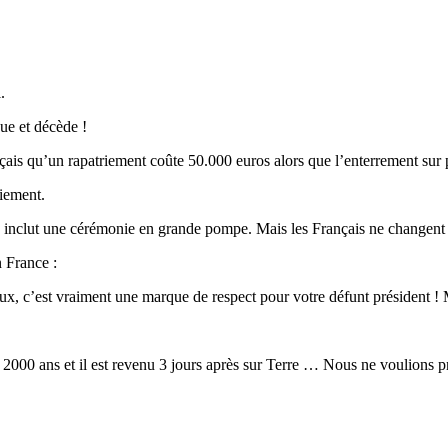
.
que et décède !
ais qu’un rapatriement coûte 50.000 euros alors que l’enterrement sur 
riement.
prix inclut une cérémonie en grande pompe. Mais les Français ne changen
n France :
eux, c’est vraiment une marque de respect pour votre défunt président 
 de 2000 ans et il est revenu 3 jours après sur Terre … Nous ne voulion