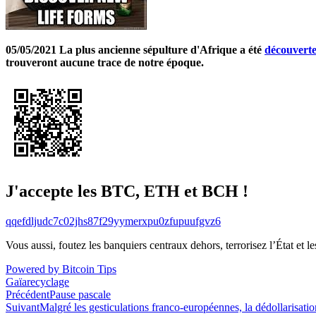
05/05/2021 La plus ancienne sépulture d'Afrique a été
découvert
trouveront aucune trace de notre époque.
J'accepte les BTC, ETH et BCH !
qqefdljudc7c02jhs87f29yymerxpu0zfupuufgvz6
Vous aussi, foutez les banquiers centraux dehors, terrorisez l’État et 
Powered by Bitcoin Tips
Gaïa
recyclage
Navigation
Précédent
Pause pascale
Suivant
Malgré les gesticulations franco-européennes, la dédollarisatio
de