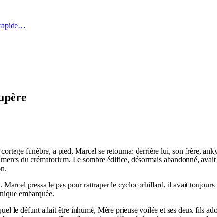
 rapide…
cupère
ortège funèbre, a pied, Marcel se retourna: derrière lui, son frère, ankyl
âtiments du crématorium. Le sombre édifice, désormais abandonné, avait 
on.
. Marcel pressa le pas pour rattraper le cyclocorbillard, il avait toujou
tronique embarquée.
le défunt allait être inhumé, Mère prieuse voilée et ses deux fils adopt