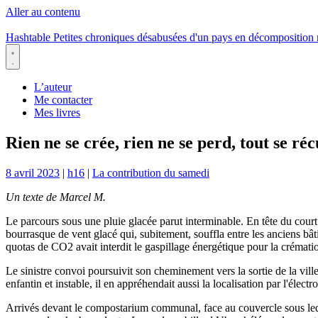
Aller au contenu
Hashtable
Petites chroniques désabusées d'un pays en décomposition
Menu
L’auteur
Me contacter
Mes livres
Rien ne se crée, rien ne se perd, tout se ré
8 avril 2023
|
h16
|
La contribution du samedi
Un texte de Marcel M.
Le parcours sous une pluie glacée parut interminable. En tête du court c
bourrasque de vent glacé qui, subitement, souffla entre les anciens b
quotas de CO2 avait interdit le gaspillage énergétique pour la crémati
Le sinistre convoi poursuivit son cheminement vers la sortie de la ville
enfantin et instable, il en appréhendait aussi la localisation par l'élec
Arrivés devant le compostarium communal, face au couvercle sous lequel 