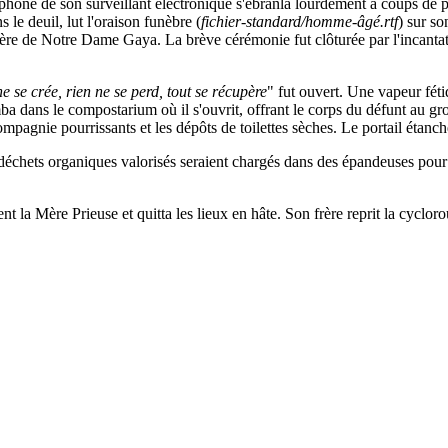
phone de son surveillant électronique s'ébranla lourdement à coups de pé
 le deuil, lut l'oraison funèbre (
fichier-standard/homme-âgé.rtf
) sur s
ère de Notre Dame Gaya. La brève cérémonie fut clôturée par l'incantat
e se crée, rien ne se perd, tout se récupère
" fut ouvert. Une vapeur fét
a dans le compostarium où il s'ouvrit, offrant le corps du défunt au grou
pagnie pourrissants et les dépôts de toilettes sèches. Le portail étanche
déchets organiques valorisés seraient chargés dans des épandeuses pour a
t la Mère Prieuse et quitta les lieux en hâte. Son frère reprit la cyclor