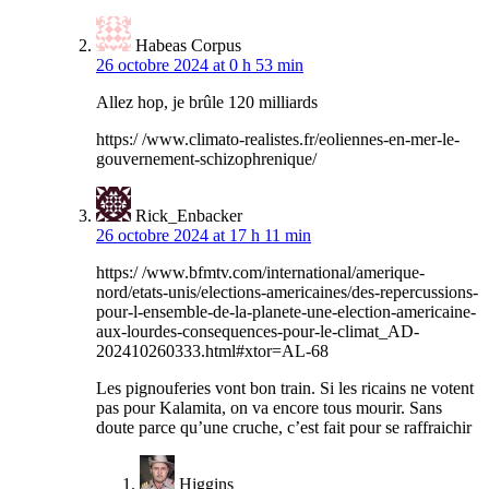
Habeas Corpus
26 octobre 2024 at 0 h 53 min
Allez hop, je brûle 120 milliards
https:/ /www.climato-realistes.fr/eoliennes-en-mer-le-
gouvernement-schizophrenique/
Rick_Enbacker
26 octobre 2024 at 17 h 11 min
https:/ /www.bfmtv.com/international/amerique-
nord/etats-unis/elections-americaines/des-repercussions-
pour-l-ensemble-de-la-planete-une-election-americaine-
aux-lourdes-consequences-pour-le-climat_AD-
202410260333.html#xtor=AL-68
Les pignouferies vont bon train. Si les ricains ne votent
pas pour Kalamita, on va encore tous mourir. Sans
doute parce qu’une cruche, c’est fait pour se raffraichir
Higgins