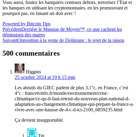
Vous aussi, foutez les banquiers centraux dehors, terrorisez l’État et
les banques en utilisant les cryptomonnaies, en les promouvant et
pourquoi pas, en faisant un don avec !
Powered by Bitcoin Tips
Navigation
Précédent
Derrière le Manque de Moyen™, ce que cachent les
démissions des maires
de
Suivant
Opposition à la vente de Doliprane : le rejet de la raison
l’article
500 commentaires
Higgins
25 octobre 2024 at 19 h 15 min
Les abrutis du GIEC parlent de plus 3,1°c, en France, c’est
4°c : francetvinfo.fr/monde/environnement/crise-
climatique/ce-qu-il-faut-retenir-du-nouveau-plan-national-d-
adaptation-au-changement-climatique-qui-prepare-la-france-a-
vivre-avec-une-hausse-de-4-c-d-ici-2100_6859235.html
Ça devient insupportable.
Titi