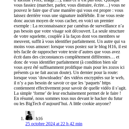
vous fassiez (marcher, parler, vous distraire, écrire…) vous ne
pouvez le faire que d’une manière qui vous est propre : vous
laissez derrière vous une signature indélébile. Il ne vous reste
donc aucun moyen de vous cacher, en voici un premier
exemple : La reconnaissance par caméras de surveillance n’a
pas besoin que votre visage soit découvert. La seule structure
de votre squelette, couplée à la façon dont vos membres se
meuvent, suffit à vous identifier parfaitement. Un autre qui va
moins vous amuser: lorsque vous postez sur le blog H16, il est
très facile de rapprocher votre texte d’autres que vous avez
écrit dans des circonstances complètement différentes… et
donc de vous identifier parfaitement (à condition bien sûr
vous ayez été suffisamment prolifique mais pour les zozos ici
présents ça ne fait aucun doute). Un dernier pour la route:
lorsque vous ‘downloadez’ des vidéos encryptées sur le web,
il n’y a pas besoin de savoir ce que les ‘paquets’ https
contiennent effectivement pour savoir de quelle vidéo il s’agit.
La simple ‘forme’ de leur enchainement permet de le faire !
En résumé, nous sommes tous nus devant le hacker du futur
ou les BigTech d’aujourd’hui. A little cookie anyone?
h16
25 octobre 2024 at 22 h 42 min