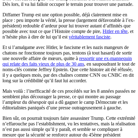
Dès lors, il va lui falloir occuper le terrain pour trouver une parrade.
Diffamer Trump est une option possible, déjà clairement mise en
place : peu importe la vérité, la presse (largement défavorable à l’ex-
président) redouble d’ardeur pour lui trouver autant d’affinités que
possible avec tout ce que l’Histoire compte de pire,
Hitler en tête
, et
n’hésite plus à dire de lui qu’il est
véritablement fasciste
.
Et si l’amalgame avec Hitler, le fascisme et les nazis mangeurs de
chatons ne fonctionne toujours pas, tentons (à tout hasard) de sortir
une nouvelle affaire de mœurs, quitte à
ressortir une ex-mannequin
qui relate des faits vieux de plus de 30 ans
, en saupoudrant le tout de
noms-clés comme Jeffrey Epstein. Que cette histoire ait été réfusée,
il y a quelques mois, par des chaînes comme CNN ou CNBC en dit
long sur la crédibilité qu’il faut lui accorder.
Mais voilà : l’inefficacité de ces procédés sur les 8 années passées ne
semblent plus décourager la presse, ce qui montre au passage
l’ampleur du désespoir qui a dû gagner le camp Démocrate et les
éditorialistes paniqués d’une presse outrageusement à gauche.
Bien sûr, on pourrait toujours faire assassiner Trump. Cette extrémité
n’effarouche pas l’establishment, vu les tentatives, mais la réalisation
n’est pas aussi simple qu’il y paraît, et semble se compliquer à
mesure que la sécurité se renforce autour du 45ème président