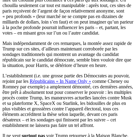
chouilla seulement car tout est manipulable : après tout, ces sites de
paris reçoivent de l’argent de façon relativement anonyme, sont
« peu profonds » (leur marché ne se compte pas en dizaines de
milliards de dollars, loin s’en faut) et on peut imaginer qu’un parieur
à la poche profonde pourrait influencer les paris – et, partant, les
votes – en misant gros sur l’un ou l’autre candidat.
Mais indépendamment de ces remarques, la montée assez rapide de
Trump sur ces sites, d’ailleurs maintenant corroborée par les
sondages traditionnels qui montrent un avantage du candidat
républicain sur le candidat démocrate, semble bien vouloir dire que
la situation, pour Harris, se détériore d’heure en heure.
L’establishment (i.e. une grosse partie des Démocrates au pouvoir,
rejoint par les
Républicains « In Name Only »
comme Cheney ou
Romney par exemple) a amplement démontré, ces dernières années,
être prêt à absolument tout pour conserver le pouvoir : les multiples
procès contre Trump, les manœuvres actuelles lancées contre Musk
et sa plateforme X, SpaceX ou Starlink, les bidouilles de plus en
plus visibles et grossières contre l’appareil électoral, tous ces
éléments accréditent la thèse selon laquelle, devant ces paris
désatreux – et les sondages qui finissent par les suivre – cet
establishment ne laissera pas faire un tel affront.
Il ne veut
surtout pas
voir Trump retourner à la Maison Blanche.