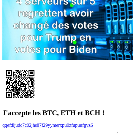
J'accepte les BTC, ETH et BCH !
qqefdljudc7c02jhs87f29yymerxpu0zfupuufgvz6