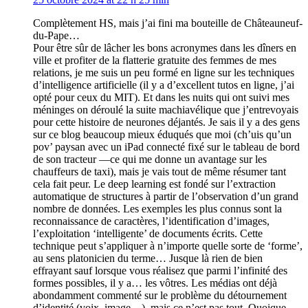
Complètement HS, mais j’ai fini ma bouteille de Châteauneuf-
du-Pape…
Pour être sûr de lâcher les bons acronymes dans les dîners en
ville et profiter de la flatterie gratuite des femmes de mes
relations, je me suis un peu formé en ligne sur les techniques
d’intelligence artificielle (il y a d’excellent tutos en ligne, j’ai
opté pour ceux du MIT). Et dans les nuits qui ont suivi mes
méninges on déroulé la suite machiavélique que j’entrevoyais
pour cette histoire de neurones déjantés. Je sais il y a des gens
sur ce blog beaucoup mieux éduqués que moi (ch’uis qu’un
pov’ paysan avec un iPad connecté fixé sur le tableau de bord
de son tracteur —ce qui me donne un avantage sur les
chauffeurs de taxi), mais je vais tout de même résumer tant
cela fait peur. Le deep learning est fondé sur l’extraction
automatique de structures à partir de l’observation d’un grand
nombre de données. Les exemples les plus connus sont la
reconnaissance de caractères, l’identification d’images,
l’exploitation ‘intelligente’ de documents écrits. Cette
technique peut s’appliquer à n’importe quelle sorte de ‘forme’,
au sens platonicien du terme… Jusque là rien de bien
effrayant sauf lorsque vous réalisez que parmi l’infinité des
formes possibles, il y a… les vôtres. Les médias ont déjà
abondamment commenté sur le problème du détournement
d’identité (voix, image…), mais ce n’est pas tout. Quoique