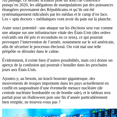
Au passage, ce dernier scénario pose un souci de cohérence
puisqu’en 2020, les allégations de manipulations par des puissances
étrangères provenaient des Républicains et qu’ils ont été
systématiquement ridiculisés par les médias et le camp d’en face.
Les « spin doctors » médiatiques vont avoir du pain sur la planche.
Autre souci potentiel : une attaque sur les élections sera vue comme
une attaque sur une infrastructure vitale des États-Unis (des ordres
exécutifs ont été pris et reconduits en ce sens), ce qui pourrait
provoquer l’intervention de l’armée, notamment sur le sol américain,
afin de sécuriser le processus électoral. On voit mal une telle
péripétie se dérouler dans le calme.
Évidemment, il existe bien d’autres possibilités, mais ceci donne un
aperçu de la confusion qui pourrait s’installer dans les prochains
jours aux États-Unis.
Ajoutez-y, au besoin, un krach boursier gigantesque, des
mouvements de troupes importants dans les pays actuellement en
conflit en saupoudrant d’une éventuelle menace nucléaire (de
centrale nucléaire bombardée ou de bombe sale), et le tableau sera
parfait pour un Halloween puis une fin d’année particulièrement
bien remplie, ne trouvez-vous pas ?