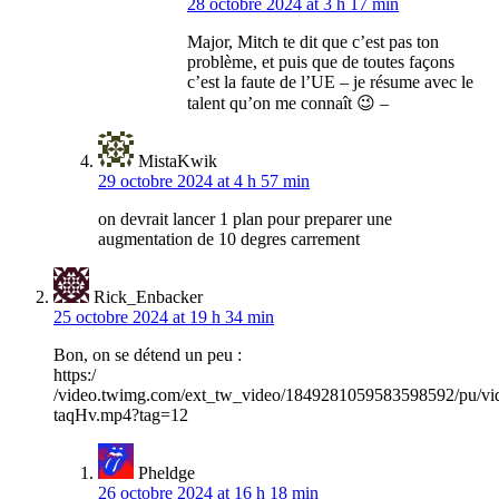
28 octobre 2024 at 3 h 17 min
Major, Mitch te dit que c’est pas ton
problème, et puis que de toutes façons
c’est la faute de l’UE – je résume avec le
talent qu’on me connaît 😉 –
MistaKwik
29 octobre 2024 at 4 h 57 min
on devrait lancer 1 plan pour preparer une
augmentation de 10 degres carrement
Rick_Enbacker
25 octobre 2024 at 19 h 34 min
Bon, on se détend un peu :
https:/
/video.twimg.com/ext_tw_video/1849281059583598592/pu/
taqHv.mp4?tag=12
Pheldge
26 octobre 2024 at 16 h 18 min