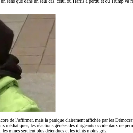
 un sens que dans un seul cas, celui où Harris a perdu et où Trump va r
core de l’affirmer, mais la panique clairement affichée par les Démocra
urs médiatiques, les réactions gênées des dirigeants occidentaux ne perm
, les mines seraient plus détendues et les teints moins gris.