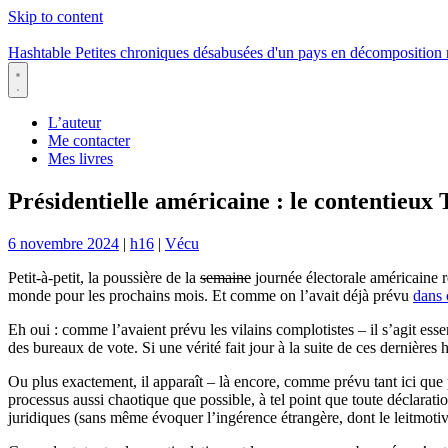
Skip to content
Hashtable
Petites chroniques désabusées d'un pays en décomposition
Menu
L’auteur
Me contacter
Mes livres
Présidentielle américaine : le contentieux
6 novembre 2024
|
h16
|
Vécu
Petit-à-petit, la poussière de la
semaine
journée électorale américaine 
monde pour les prochains mois. Et comme on l’avait déjà prévu
dans 
Eh oui : comme l’avaient prévu les vilains complotistes – il s’agit es
des bureaux de vote. Si une vérité fait jour à la suite de ces dernière
Ou plus exactement, il apparaît – là encore, comme prévu tant ici qu
processus aussi chaotique que possible, à tel point que toute déclarati
juridiques (sans même évoquer l’ingérence étrangère, dont le leitmoti