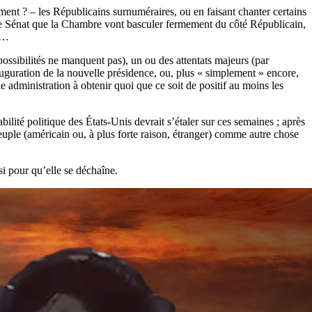
ment ? – les Républicains surnuméraires, ou en faisant chanter certains
ien le Sénat que la Chambre vont basculer fermement du côté Républicain,
n)…
ossibilités ne manquent pas), un ou des attentats majeurs (par
auguration de la nouvelle présidence, ou, plus « simplement » encore,
e administration à obtenir quoi que ce soit de positif au moins les
lité politique des États-Unis devrait s’étaler sur ces semaines ; après
 peuple (américain ou, à plus forte raison, étranger) comme autre chose
si pour qu’elle se déchaîne.