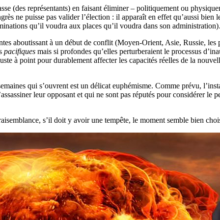
asse (des représentants) en faisant éliminer – politiquement ou physique
ongrès ne puisse pas valider l’élection : il apparaît en effet qu’aussi b
ominations qu’il voudra aux places qu’il voudra dans son administratio
tes aboutissant à un début de conflit (Moyen-Orient, Asie, Russie, les p
ns
pacifiques
mais si profondes qu’elles perturberaient le processus d’in
ste à point pour durablement affecter les capacités réelles de la nouvell
semaines qui s’ouvrent est un délicat euphémisme. Comme prévu, l’instabi
 d’assassiner leur opposant et qui ne sont pas réputés pour considérer le
vraisemblance, s’il doit y avoir une tempête, le moment semble bien choi