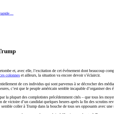
 rapide…
 Trump
retombe et, avec elle, l’excitation de cet événement dont beaucoup comp
ces colonnes
et ailleurs, la situation va encore devoir s’éclaircir.
sentiellement de ces individus qui sont parvenus à se décrocher des médi
s heures, c’est que le peuple américain semble incapable d’organiser des 
e par la plupart des complotistes précédemment cités – que tous les mo
on de victoire d’un candidat quelques heures après la fin des scrutins rev
v semble coller à Trump dans la bouche de tous ses opposants avec une 