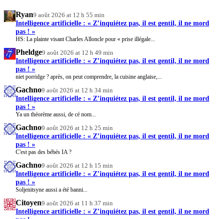
Ryan
9 août 2026 at 12 h 55 min
Intelligence artificielle : « Z’inquiétez pas, il est gentil, il ne mord
pas ! »
HS: La plainte visant Charles Alloncle pour « prise illégale...
Pheldge
9 août 2026 at 12 h 49 min
Intelligence artificielle : « Z’inquiétez pas, il est gentil, il ne mord
pas ! »
niet porridge ? après, on peut comprendre, la cuisine anglaise,...
Gachno
9 août 2026 at 12 h 34 min
Intelligence artificielle : « Z’inquiétez pas, il est gentil, il ne mord
pas ! »
Ya un théorème aussi, de cé nom...
Gachno
9 août 2026 at 12 h 25 min
Intelligence artificielle : « Z’inquiétez pas, il est gentil, il ne mord
pas ! »
C'est pas des bébés IA ?
Gachno
9 août 2026 at 12 h 15 min
Intelligence artificielle : « Z’inquiétez pas, il est gentil, il ne mord
pas ! »
Soljenitsyne aussi a été banni...
Citoyen
9 août 2026 at 11 h 37 min
Intelligence artificielle : « Z’inquiétez pas, il est gentil, il ne mord