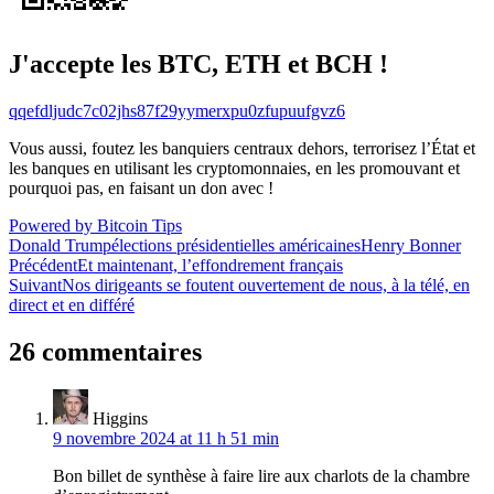
J'accepte les BTC, ETH et BCH !
qqefdljudc7c02jhs87f29yymerxpu0zfupuufgvz6
Vous aussi, foutez les banquiers centraux dehors, terrorisez l’État et
les banques en utilisant les cryptomonnaies, en les promouvant et
pourquoi pas, en faisant un don avec !
Powered by Bitcoin Tips
Donald Trump
élections présidentielles américaines
Henry Bonner
Navigation
Précédent
Et maintenant, l’effondrement français
Suivant
Nos dirigeants se foutent ouvertement de nous, à la télé, en
de
direct et en différé
l’article
26 commentaires
Higgins
9 novembre 2024 at 11 h 51 min
Bon billet de synthèse à faire lire aux charlots de la chambre