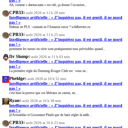
pas ! »
Ah, comme « darma-nain » est cité, ça donne l’occasion...
CPB33
9 août 2026 at 11 h 29 min
Intelligence artificielle : « Z’inquiétez pas, il est gentil, il ne mord
pas ! »
Habeas en PLS : connais-tu l'Amazon russe ? wildberries.ru
CPB33
9 août 2026 at 11 h 25 min
Intelligence artificielle : « Z’inquiétez pas, il est gentil, il ne mord
pas ! »
justement les tueurs en série sont pratiquement tous prévisibles quand...
Dr Slump
9 août 2026 at 11 h 03 min
Intelligence artificielle : « Z’inquiétez pas, il est gentil, il ne mord
pas ! »
La première règle du Dunning-Kruger Club est : vous ne...
Pheldge
9 août 2026 at 10 h 52 min
Intelligence artificielle : « Z’inquiétez pas, il est gentil, il ne mord
pas ! »
c'est bien la preuve que ces libéraux en carton, ne...
Ryan
9 août 2026 at 10 h 38 min
Intelligence artificielle : « Z’inquiétez pas, il est gentil, il ne mord
pas ! »
@Aristarkke et Grosminet Plutôt que de faire régler la taille...
CPB33
9 août 2026 at 10 h 23 min
Intelligence artificielle : « Z’inquiétez pas, il est gentil, il ne mord