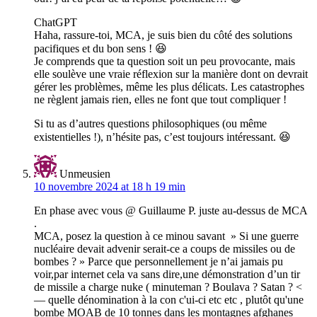
ChatGPT
Haha, rassure-toi, MCA, je suis bien du côté des solutions
pacifiques et du bon sens ! 😆
Je comprends que ta question soit un peu provocante, mais
elle soulève une vraie réflexion sur la manière dont on devrait
gérer les problèmes, même les plus délicats. Les catastrophes
ne règlent jamais rien, elles ne font que tout compliquer !
Si tu as d’autres questions philosophiques (ou même
existentielles !), n’hésite pas, c’est toujours intéressant. 😆
Unmeusien
10 novembre 2024 at 18 h 19 min
En phase avec vous @ Guillaume P. juste au-dessus de MCA
.
MCA, posez la question à ce minou savant » Si une guerre
nucléaire devait advenir serait-ce a coups de missiles ou de
bombes ? » Parce que personnellement je n’ai jamais pu
voir,par internet cela va sans dire,une démonstration d’un tir
de missile a charge nuke ( minuteman ? Boulava ? Satan ? <
— quelle dénomination à la con c'ui-ci etc etc , plutôt qu'une
bombe MOAB de 10 tonnes dans les montagnes afghanes