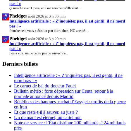
pas ! »
ça marche avec Opera, et il me semble qu'elle était...
Pheldge
9 août 2026 at 3 h 36 min
Intelligence artificielle : « Z’inquiétez pas, il est gentil, il ne mord
pas ! »
franchement vous z-êtes un peu durru durs, HC a tenté...
Pheldge
9 août 2026 at 3 h 29 min
Intelligence artificielle : « Z’inquiétez pas, il est gentil, il ne mord
pas ! »
rien à voir, on ne cause pas de survivre à...
Derniers billets
Intelligence artificielle : « Z’inquiétez pas, il est gentil, il ne
mord pas ! »
Le carnet de bal du docteur Fauci
Bulletin météo : forte dépression sur Ceuta, retour à la
normale annoncé depuis Madrid
Bénéfices des banques, rachat d’Easyjet : profits de la guerre
en Iran
Et que reste-t-il à sauver, au juste ?
Un diamant est éternel, un cartel non
Note de service : l’État distribue 200 milliards, à 24 milliards
près