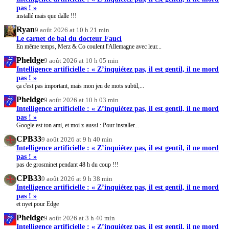
pas ! »
installé mais que dalle !!!
Ryan
9 août 2026 at 10 h 21 min
Le carnet de bal du docteur Fauci
En même temps, Merz & Co coulent l'Allemagne avec leur...
Pheldge
9 août 2026 at 10 h 05 min
Intelligence artificielle : « Z’inquiétez pas, il est gentil, il ne mord
pas ! »
ça c'est pas important, mais mon jeu de mots subtil,...
Pheldge
9 août 2026 at 10 h 03 min
Intelligence artificielle : « Z’inquiétez pas, il est gentil, il ne mord
pas ! »
Google est ton ami, et moi z-aussi : Pour installer...
CPB33
9 août 2026 at 9 h 40 min
Intelligence artificielle : « Z’inquiétez pas, il est gentil, il ne mord
pas ! »
pas de grosminet pendant 48 h du coup !!!
CPB33
9 août 2026 at 9 h 38 min
Intelligence artificielle : « Z’inquiétez pas, il est gentil, il ne mord
pas ! »
et nyet pour Edge
Pheldge
9 août 2026 at 3 h 40 min
Intelligence artificielle : « Z’inquiétez pas, il est gentil, il ne mord