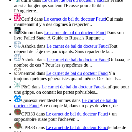
durru
dans
Le carnet de bal du docteur Fauci
La France
aussi a longtemps soutenu l'Ecosse pour affaiblir
l'Angleterre....
Cerf d
dans
Le carnet de bal du docteur Fauci
Oui mais
maintenant il y a des dogmes à respecter...
Simon
dans
Le carnet de bal du docteur Fauci
Dans son
livre Failed State: A Guide to Russia's Rupture...
Ashoka
dans
Le carnet de bal du docteur Fauci
Tout
dépend de l'âge des participants. Sans reparler de la...
Ashoka
dans
Le carnet de bal du docteur Fauci
Oulaaaa, le
nombre de cas ? Pour les symptômes du...
nemrod
dans
Le carnet de bal du docteur Fauci
Y a
toujours quelques généralistes quand même. Des fois ils...
P&C
dans
Le carnet de bal du docteur Fauci
sauf que pour
une grippe, on connait les pertes prévisibles...
QuisesouvientdesHommes
dans
Le carnet de bal du
docteur Fauci
A ce compte là, dans un pays de vieux, de...
CPB33
dans
Le carnet de bal du docteur Fauci
+ un
suppositoire russe pour l'achever....
CPB33
dans
Le carnet de bal du docteur Fauci
le tube de