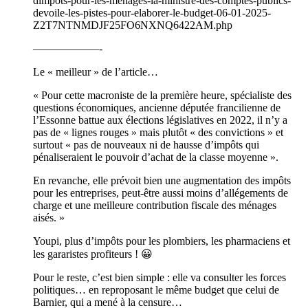
dimpots-pour-les-menages-la-ministre-des-comptes-publics-
devoile-les-pistes-pour-elaborer-le-budget-06-01-2025-
Z2T7NTNMDJF25FO6NXNQ6422AM.php
——————-
Le « meilleur » de l’article…
« Pour cette macroniste de la première heure, spécialiste des
questions économiques, ancienne députée francilienne de
l’Essonne battue aux élections législatives en 2022, il n’y a
pas de « lignes rouges » mais plutôt « des convictions » et
surtout « pas de nouveaux ni de hausse d’impôts qui
pénaliseraient le pouvoir d’achat de la classe moyenne ».
En revanche, elle prévoit bien une augmentation des impôts
pour les entreprises, peut-être aussi moins d’allégements de
charge et une meilleure contribution fiscale des ménages
aisés. »
Youpi, plus d’impôts pour les plombiers, les pharmaciens et
les gararistes profiteurs ! 😀
Pour le reste, c’est bien simple : elle va consulter les forces
politiques… en reproposant le même budget que celui de
Barnier, qui a mené à la censure…