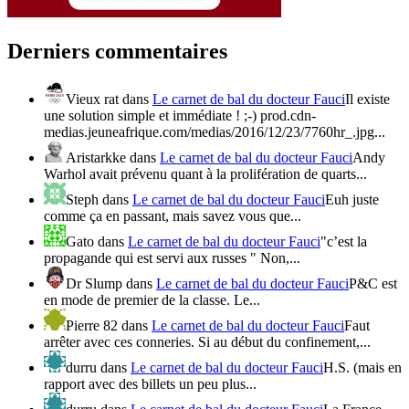
Derniers commentaires
Vieux rat
dans
Le carnet de bal du docteur Fauci
Il existe
une solution simple et immédiate ! ;-) prod.cdn-
medias.jeuneafrique.com/medias/2016/12/23/7760hr_.jpg...
Aristarkke
dans
Le carnet de bal du docteur Fauci
Andy
Warhol avait prévenu quant à la prolifération de quarts...
Steph
dans
Le carnet de bal du docteur Fauci
Euh juste
comme ça en passant, mais savez vous que...
Gato
dans
Le carnet de bal du docteur Fauci
"c’est la
propagande qui est servi aux russes " Non,...
Dr Slump
dans
Le carnet de bal du docteur Fauci
P&C est
en mode de premier de la classe. Le...
Pierre 82
dans
Le carnet de bal du docteur Fauci
Faut
arrêter avec ces conneries. Si au début du confinement,...
durru
dans
Le carnet de bal du docteur Fauci
H.S. (mais en
rapport avec des billets un peu plus...