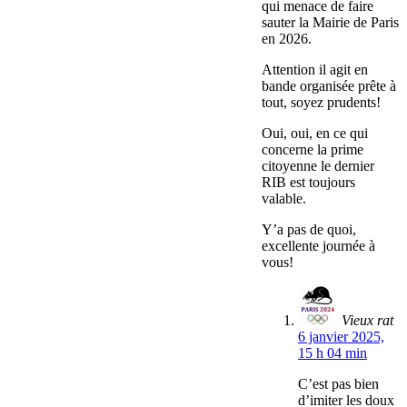
qui menace de faire
sauter la Mairie de Paris
en 2026.
Attention il agit en
bande organisée prête à
tout, soyez prudents!
Oui, oui, en ce qui
concerne la prime
citoyenne le dernier
RIB est toujours
valable.
Y’a pas de quoi,
excellente journée à
vous!
Vieux rat
6 janvier 2025,
15 h 04 min
C’est pas bien
d’imiter les doux