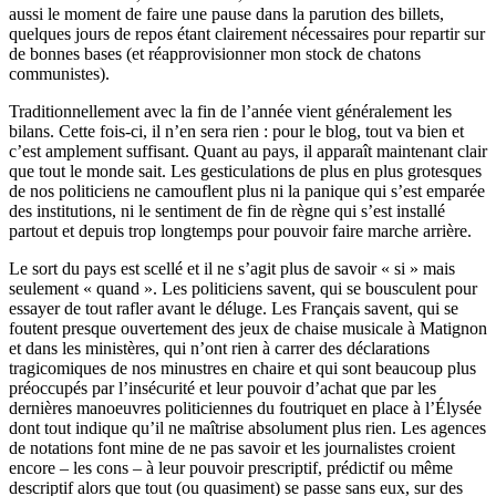
aussi le moment de faire une pause dans la parution des billets,
quelques jours de repos étant clairement nécessaires pour repartir sur
de bonnes bases (et réapprovisionner mon stock de chatons
communistes).
Traditionnellement avec la fin de l’année vient généralement les
bilans. Cette fois-ci, il n’en sera rien : pour le blog, tout va bien et
c’est amplement suffisant. Quant au pays, il apparaît maintenant clair
que tout le monde sait. Les gesticulations de plus en plus grotesques
de nos politiciens ne camouflent plus ni la panique qui s’est emparée
des institutions, ni le sentiment de fin de règne qui s’est installé
partout et depuis trop longtemps pour pouvoir faire marche arrière.
Le sort du pays est scellé et il ne s’agit plus de savoir « si » mais
seulement « quand ». Les politiciens savent, qui se bousculent pour
essayer de tout rafler avant le déluge. Les Français savent, qui se
foutent presque ouvertement des jeux de chaise musicale à Matignon
et dans les ministères, qui n’ont rien à carrer des déclarations
tragicomiques de nos minustres en chaire et qui sont beaucoup plus
préoccupés par l’insécurité et leur pouvoir d’achat que par les
dernières manoeuvres politiciennes du foutriquet en place à l’Élysée
dont tout indique qu’il ne maîtrise absolument plus rien. Les agences
de notations font mine de ne pas savoir et les journalistes croient
encore – les cons – à leur pouvoir prescriptif, prédictif ou même
descriptif alors que tout (ou quasiment) se passe sans eux, sur des