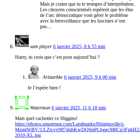
Mais je crains que tu te trompes d’interprétation.
Les citoyens conscientisés espèrent que les élus
de l’arc démocratique vont gérer le problème
avec la bienveillance que les fascistes n’ont
pas…
sam player
6 janvier 2025, 8 h 55 min
Harry, tu crois que c’est pour aujourd’hui ?
Aristarkke
6 janvier 2025, 9 h 00 min
Je l’espère bien !
Waterman
6 janvier 2025, 11 h 18 min
Mais quel cachotier ce Higgins!
https://photos.smugmug.com/Landmarks/Higginsville/i-
MzmtWBV/1/LZtcvv9ff7dqhKwDQfmPLhggcM8Cp3FgkH2JfJk
2010-XL.jpg