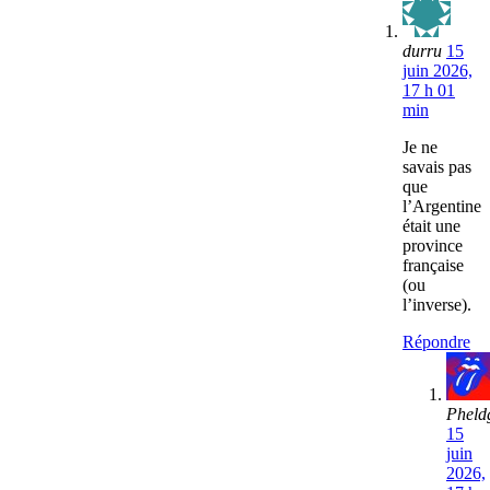
durru
15
juin 2026,
17 h 01
min
Je ne
savais pas
que
l’Argentine
était une
province
française
(ou
l’inverse).
Répondre
Pheld
15
juin
2026,