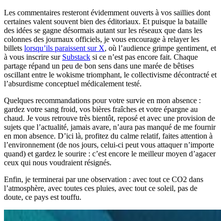
Les commentaires resteront évidemment ouverts à vos saillies dont
certaines valent souvent bien des éditoriaux. Et puisque la bataille
des idées se gagne désormais autant sur les réseaux que dans les
colonnes des journaux officiels, je vous encourage à relayer les
billets
lorsqu’ils paraissent sur X
, où l’audience grimpe gentiment, et
à vous inscrire sur
Substack
si ce n’est pas encore fait. Chaque
partage répand un peu de bon sens dans une marée de bêtises
oscillant entre le wokisme triomphant, le collectivisme décontracté et
l’absurdisme conceptuel médicalement testé.
Quelques recommandations pour votre survie en mon absence :
gardez votre sang froid, vos bières fraîches et votre épargne au
chaud. Je vous retrouve très bientôt, reposé et avec une provision de
sujets que l’actualité, jamais avare, n’aura pas manqué de me fournir
en mon absence. D’ici là, profitez du calme relatif, faites attention à
l’environnement (de nos jours, celui-ci peut vous attaquer n’importe
quand) et gardez le sourire : c’est encore le meilleur moyen d’agacer
ceux qui nous voudraient résignés.
Enfin, je terminerai par une observation : avec tout ce CO2 dans
l’atmosphère, avec toutes ces pluies, avec tout ce soleil, pas de
doute, ce pays est touffu.