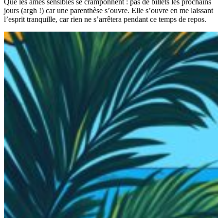
Que les âmes sensibles se cramponnent : pas de billets les prochains
jours (argh !) car une parenthèse s’ouvre. Elle s’ouvre en me laissant
l’esprit tranquille, car rien ne s’arrêtera pendant ce temps de repos.