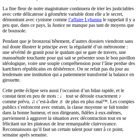
La fine fleur de notre magistrature continuera de trier les justiciables
avec cette délicatesse à géométrie variable dont elle a le secret,
démontrant avec cynisme comme
l’affaire Lyhanna
le rappelait il y a
peu que, dans ce pays, la Justice ne manque pas tant de moyens que
de boussole.
Pendant que je bronzerai bêtement, d’autres dossiers viendront sans
nul doute illustrer le principe avec la régularité d’un métronome :
une sévérité de granit pour le quidam qui se gare de travers, une
mansuétude touchante pour qui sait se présenter sous le bon pavillon
idéologique, voire une souple compréhension pour l’âme perdue des
kartchiers républicains en déshérence. On ne refait pas du jour au
lendemain une institution qui a patiemment transformé la balance en
girouette.
Cette petite éclipse sera aussi l’occasion d’un bilan rapide, et le
constat tient en peu de mots : ♩ tout se déroule exactement ♪
comme prévu, ♫ c’est-à-dire ♬ de plus en plus mal™. Les comptes
publics s’enfoncent avec entrain, la classe moyenne se fait tondre
dans la bonne humeur, et nos dirigeants, fidèles à eux-mêmes,
parviennent à aggraver la situation avec décontraction tout en se
félicitant sur les plateaux de leur remarquable clairvoyance.
Reconnaissons qu’il faut un certain talent pour rater à ce point,
semaine après semaine.