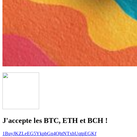
J'accepte les BTC, ETH et BCH !
1BuyJKZLeEG5YkpbGn4QhtNTxhUqtpEGKf