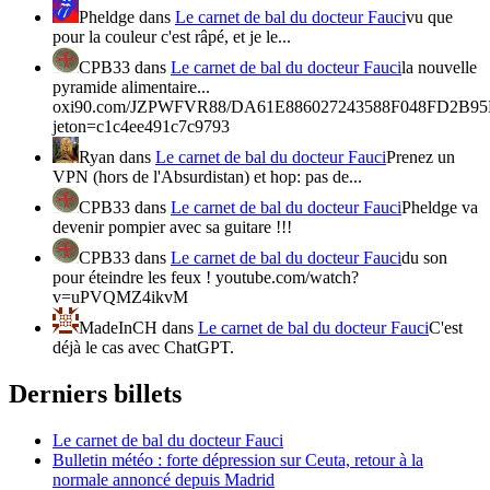
Pheldge
dans
Le carnet de bal du docteur Fauci
vu que
pour la couleur c'est râpé, et je le...
CPB33
dans
Le carnet de bal du docteur Fauci
la nouvelle
pyramide alimentaire...
oxi90.com/JZPWFVR88/DA61E886027243588F048FD2B95
jeton=c1c4ee491c7c9793
Ryan
dans
Le carnet de bal du docteur Fauci
Prenez un
VPN (hors de l'Absurdistan) et hop: pas de...
CPB33
dans
Le carnet de bal du docteur Fauci
Pheldge va
devenir pompier avec sa guitare !!!
CPB33
dans
Le carnet de bal du docteur Fauci
du son
pour éteindre les feux ! youtube.com/watch?
v=uPVQMZ4ikvM
MadeInCH
dans
Le carnet de bal du docteur Fauci
C'est
déjà le cas avec ChatGPT.
Derniers billets
Le carnet de bal du docteur Fauci
Bulletin météo : forte dépression sur Ceuta, retour à la
normale annoncé depuis Madrid