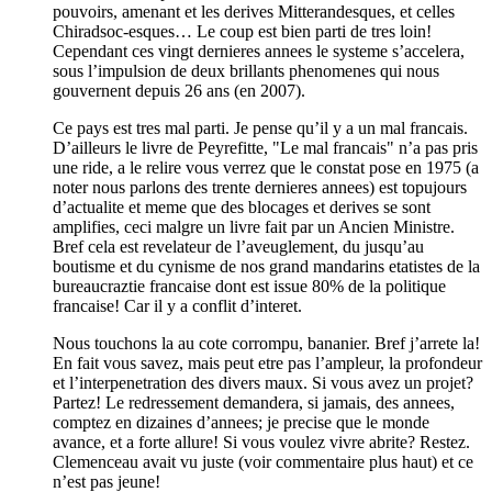
pouvoirs, amenant et les derives Mitterandesques, et celles
Chiradsoc-esques… Le coup est bien parti de tres loin!
Cependant ces vingt dernieres annees le systeme s’accelera,
sous l’impulsion de deux brillants phenomenes qui nous
gouvernent depuis 26 ans (en 2007).
Ce pays est tres mal parti. Je pense qu’il y a un mal francais.
D’ailleurs le livre de Peyrefitte, "Le mal francais" n’a pas pris
une ride, a le relire vous verrez que le constat pose en 1975 (a
noter nous parlons des trente dernieres annees) est topujours
d’actualite et meme que des blocages et derives se sont
amplifies, ceci malgre un livre fait par un Ancien Ministre.
Bref cela est revelateur de l’aveuglement, du jusqu’au
boutisme et du cynisme de nos grand mandarins etatistes de la
bureaucraztie francaise dont est issue 80% de la politique
francaise! Car il y a conflit d’interet.
Nous touchons la au cote corrompu, bananier. Bref j’arrete la!
En fait vous savez, mais peut etre pas l’ampleur, la profondeur
et l’interpenetration des divers maux. Si vous avez un projet?
Partez! Le redressement demandera, si jamais, des annees,
comptez en dizaines d’annees; je precise que le monde
avance, et a forte allure! Si vous voulez vivre abrite? Restez.
Clemenceau avait vu juste (voir commentaire plus haut) et ce
n’est pas jeune!