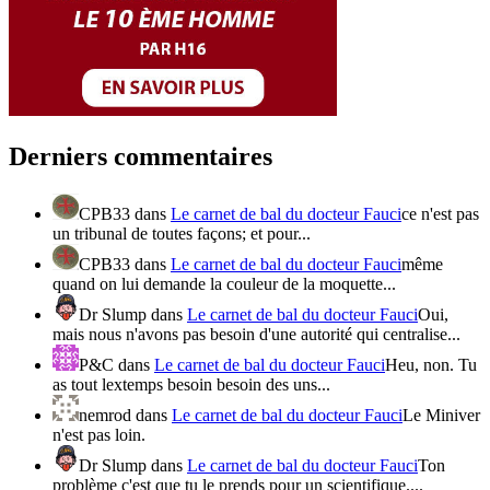
Derniers commentaires
CPB33
dans
Le carnet de bal du docteur Fauci
ce n'est pas
un tribunal de toutes façons; et pour...
CPB33
dans
Le carnet de bal du docteur Fauci
même
quand on lui demande la couleur de la moquette...
Dr Slump
dans
Le carnet de bal du docteur Fauci
Oui,
mais nous n'avons pas besoin d'une autorité qui centralise...
P&C
dans
Le carnet de bal du docteur Fauci
Heu, non. Tu
as tout lextemps besoin besoin des uns...
nemrod
dans
Le carnet de bal du docteur Fauci
Le Miniver
n'est pas loin.
Dr Slump
dans
Le carnet de bal du docteur Fauci
Ton
problème c'est que tu le prends pour un scientifique....