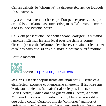
Car les déficits, le "chômage", la gabegie etc. rien de tout cela
n’est nouveau.
Il y a en revanche une chose que l’on peut espérer : c’est que
cette fois, on n’aura pas "une" crise, mais "la" crise qui mettra
à bas tout ce système pourri.
Ceux qui pensent que l’ont peut encore "corriger" la situation,
remettre l’Etat sur les rails (et si possible dans la bonne
direction), en clair "réformer" les choses, constituent le dernier
carré des naïfs que 30 ans d’histoire n’ont pas suffi à réduire.
Pour le moment.
photon
19 juin 2006, 19 h 40 min
@ Chris. En effet depuis trente ans, mais sous Giscard cela
etait facteur exogene et phenomene emergent! Il faut dire que
le niveau de vie des francais fut alors le plus haut (sous
Barre). Apres, Chirac dans sa guerre anti Giscard, a amene
Mitterand en esperant prendre la suite, l’histoire nous dit ce
que cela a coute! Quatorze ans de "conneries" grandes et
petites, montee des copains, chasse aux sorcieres, chasse aux