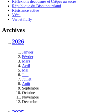
Réflexions décousues et Crêpes au sucre
République du Bisounoursland
Résistance active
Vécu
Vert et fluffy
Archives
2026
Janvier
Février
Mars
Avril
Mai
Juin
Juillet
Août
Septembre
Octobre
Novembre
Décembre