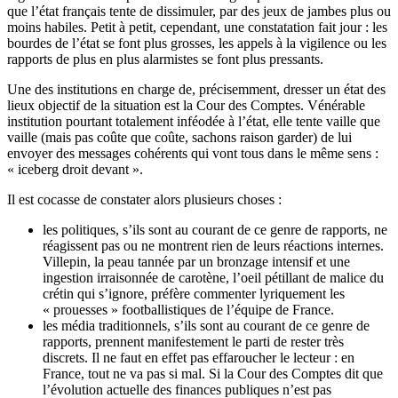
que l’état français tente de dissimuler, par des jeux de jambes plus ou
moins habiles. Petit à petit, cependant, une constatation fait jour : les
bourdes de l’état se font plus grosses, les appels à la vigilence ou les
rapports de plus en plus alarmistes se font plus pressants.
Une des institutions en charge de, précisemment, dresser un état des
lieux objectif de la situation est la Cour des Comptes. Vénérable
institution pourtant totalement inféodée à l’état, elle tente vaille que
vaille (mais pas coûte que coûte, sachons raison garder) de lui
envoyer des messages cohérents qui vont tous dans le même sens :
« iceberg droit devant ».
Il est cocasse de constater alors plusieurs choses :
les politiques, s’ils sont au courant de ce genre de rapports, ne
réagissent pas ou ne montrent rien de leurs réactions internes.
Villepin, la peau tannée par un bronzage intensif et une
ingestion irraisonnée de carotène, l’oeil pétillant de malice du
crétin qui s’ignore, préfère commenter lyriquement les
« prouesses » footballistiques de l’équipe de France.
les média traditionnels, s’ils sont au courant de ce genre de
rapports, prennent manifestement le parti de rester très
discrets. Il ne faut en effet pas effaroucher le lecteur : en
France, tout ne va pas si mal. Si la Cour des Comptes dit que
l’évolution actuelle des finances publiques n’est pas