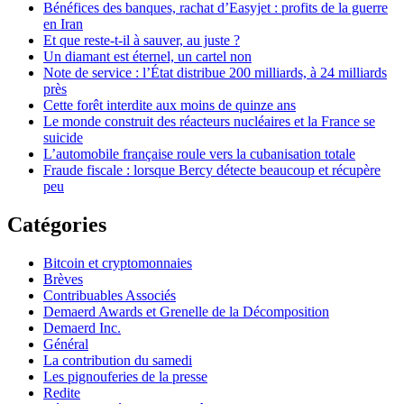
Bénéfices des banques, rachat d’Easyjet : profits de la guerre
en Iran
Et que reste-t-il à sauver, au juste ?
Un diamant est éternel, un cartel non
Note de service : l’État distribue 200 milliards, à 24 milliards
près
Cette forêt interdite aux moins de quinze ans
Le monde construit des réacteurs nucléaires et la France se
suicide
L’automobile française roule vers la cubanisation totale
Fraude fiscale : lorsque Bercy détecte beaucoup et récupère
peu
Catégories
Bitcoin et cryptomonnaies
Brèves
Contribuables Associés
Demaerd Awards et Grenelle de la Décomposition
Demaerd Inc.
Général
La contribution du samedi
Les pignouferies de la presse
Redite