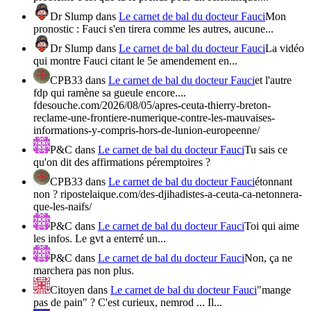
Dr Slump
dans
Le carnet de bal du docteur Fauci
Mon
pronostic : Fauci s'en tirera comme les autres, aucune...
Dr Slump
dans
Le carnet de bal du docteur Fauci
La vidéo
qui montre Fauci citant le 5e amendement en...
CPB33
dans
Le carnet de bal du docteur Fauci
et l'autre
fdp qui ramène sa gueule encore....
fdesouche.com/2026/08/05/apres-ceuta-thierry-breton-
reclame-une-frontiere-numerique-contre-les-mauvaises-
informations-y-compris-hors-de-lunion-europeenne/
P&C
dans
Le carnet de bal du docteur Fauci
Tu sais ce
qu'on dit des affirmations péremptoires ?
CPB33
dans
Le carnet de bal du docteur Fauci
étonnant
non ? ripostelaique.com/des-djihadistes-a-ceuta-ca-netonnera-
que-les-naifs/
P&C
dans
Le carnet de bal du docteur Fauci
Toi qui aime
les infos. Le gvt a enterré un...
P&C
dans
Le carnet de bal du docteur Fauci
Non, ça ne
marchera pas non plus.
Citoyen
dans
Le carnet de bal du docteur Fauci
"mange
pas de pain" ? C'est curieux, nemrod ... Il...