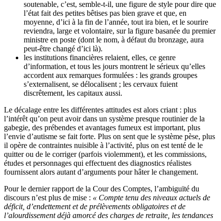
soutenable, c’est, semble-t-il, une figure de style pour dire que
l’état fait des petites bêtises pas bien grave et que, en
moyenne, d’ici à la fin de l’année, tout ira bien, et le sourire
reviendra, large et volontaire, sur la figure basanée du premier
ministre en poste (dont le nom, à défaut du bronzage, aura
peut-être changé d’ici là).
les institutions financières relaient, elles, ce genre
d’information, et tous les jours montrent le sérieux qu’elles
accordent aux remarques formulées : les grands groupes
s’externalisent, se délocalisent ; les cervaux fuient
discrêtement, les capitaux aussi.
Le décalage entre les différentes attitudes est alors criant : plus
l’intérêt qu’on peut avoir dans un système presque routinier de la
gabegie, des prébendes et avantages fumeux est important, plus
l’envie d’autisme se fait forte. Plus on sent que le système pèse, plus
il opère de contraintes nuisible à l’activité, plus on est tenté de le
quitter ou de le corriger (parfois violemment), et les commissions,
études et personnages qui effectuent des diagnostics réalistes
fournissent alors autant d’arguments pour hâter le changement.
Pour le dernier rapport de la Cour des Comptes, l’ambiguïté du
discours n’est plus de mise :
« Compte tenu des niveaux actuels de
déficit, d’endettement et de prélèvements obligatoires et de
l’alourdissement déjà amorcé des charges de retraite, les tendances