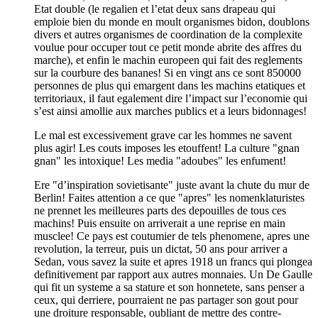
Etat double (le regalien et l’etat deux sans drapeau qui
emploie bien du monde en moult organismes bidon, doublons
divers et autres organismes de coordination de la complexite
voulue pour occuper tout ce petit monde abrite des affres du
marche), et enfin le machin europeen qui fait des reglements
sur la courbure des bananes! Si en vingt ans ce sont 850000
personnes de plus qui emargent dans les machins etatiques et
territoriaux, il faut egalement dire l’impact sur l’economie qui
s’est ainsi amollie aux marches publics et a leurs bidonnages!
Le mal est excessivement grave car les hommes ne savent
plus agir! Les couts imposes les etouffent! La culture "gnan
gnan" les intoxique! Les media "adoubes" les enfument!
Ere "d’inspiration sovietisante" juste avant la chute du mur de
Berlin! Faites attention a ce que "apres" les nomenklaturistes
ne prennet les meilleures parts des depouilles de tous ces
machins! Puis ensuite on arriverait a une reprise en main
musclee! Ce pays est coutumier de tels phenomene, apres une
revolution, la terreur, puis un dictat, 50 ans pour arriver a
Sedan, vous savez la suite et apres 1918 un francs qui plongea
definitivement par rapport aux autres monnaies. Un De Gaulle
qui fit un systeme a sa stature et son honnetete, sans penser a
ceux, qui derriere, pourraient ne pas partager son gout pour
une droiture responsable, oubliant de mettre des contre-