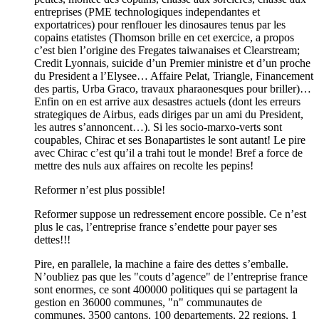
entreprises (PME technologiques independantes et
exportatrices) pour renflouer les dinosaures tenus par les
copains etatistes (Thomson brille en cet exercice, a propos
c’est bien l’origine des Fregates taiwanaises et Clearstream;
Credit Lyonnais, suicide d’un Premier ministre et d’un proche
du President a l’Elysee… Affaire Pelat, Triangle, Financement
des partis, Urba Graco, travaux pharaonesques pour briller)…
Enfin on en est arrive aux desastres actuels (dont les erreurs
strategiques de Airbus, eads diriges par un ami du President,
les autres s’annoncent…). Si les socio-marxo-verts sont
coupables, Chirac et ses Bonapartistes le sont autant! Le pire
avec Chirac c’est qu’il a trahi tout le monde! Bref a force de
mettre des nuls aux affaires on recolte les pepins!
Reformer n’est plus possible!
Reformer suppose un redressement encore possible. Ce n’est
plus le cas, l’entreprise france s’endette pour payer ses
dettes!!!
Pire, en parallele, la machine a faire des dettes s’emballe.
N’oubliez pas que les "couts d’agence" de l’entreprise france
sont enormes, ce sont 400000 politiques qui se partagent la
gestion en 36000 communes, "n" communautes de
communes, 3500 cantons, 100 departements, 22 regions, 1