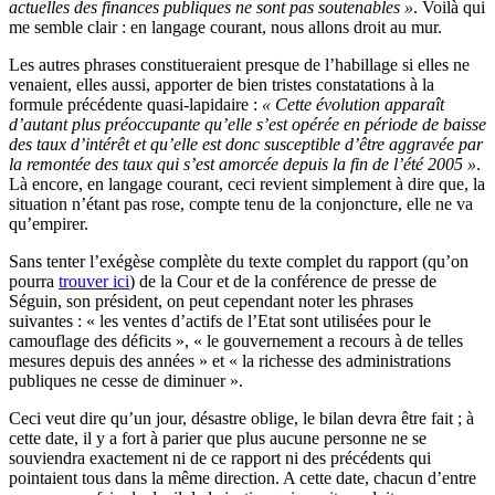
actuelles des finances publiques ne sont pas soutenables »
. Voilà qui
me semble clair : en langage courant, nous allons droit au mur.
Les autres phrases constitueraient presque de l’habillage si elles ne
venaient, elles aussi, apporter de bien tristes constatations à la
formule précédente quasi-lapidaire :
« Cette évolution apparaît
d’autant plus préoccupante qu’elle s’est opérée en période de baisse
des taux d’intérêt et qu’elle est donc susceptible d’être aggravée par
la remontée des taux qui s’est amorcée depuis la fin de l’été 2005 »
.
Là encore, en langage courant, ceci revient simplement à dire que, la
situation n’étant pas rose, compte tenu de la conjoncture, elle ne va
qu’empirer.
Sans tenter l’exégèse complète du texte complet du rapport (qu’on
pourra
trouver ici
) de la Cour et de la conférence de presse de
Séguin, son président, on peut cependant noter les phrases
suivantes : « les ventes d’actifs de l’Etat sont utilisées pour le
camouflage des déficits », « le gouvernement a recours à de telles
mesures depuis des années » et « la richesse des administrations
publiques ne cesse de diminuer ».
Ceci veut dire qu’un jour, désastre oblige, le bilan devra être fait ; à
cette date, il y a fort à parier que plus aucune personne ne se
souviendra exactement ni de ce rapport ni des précédents qui
pointaient tous dans la même direction. A cette date, chacun d’entre