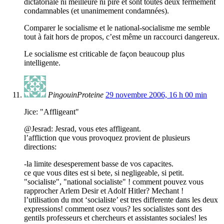
dictatoriale ni meilleure ni pire et sont toutes deux fermement
condamnables (et unanimement condamnées).
Comparer le socialisme et le national-socialisme me semble
tout à fait hors de propos, c’est même un raccourci dangereux.
Le socialisme est criticable de façon beaucoup plus
intelligente.
PingouinProteine
29 novembre 2006, 16 h 00 min
Jice: "Affligeant"
@Jesrad: Jesrad, vous etes affligeant.
l’affliction que vous provoquez provient de plusieurs
directions:
-la limite desesperement basse de vos capacites.
ce que vous dites est si bete, si negligeable, si petit.
"socialiste", "national socialiste" ! comment pouvez vous
rapprocher Arlem Desir et Adolf Hitler? Mechant !
l’utilisation du mot ‘socialiste’ est tres differente dans les deux
expressions! comment osez vous? les socialistes sont des
gentils professeurs et chercheurs et assistantes sociales! les