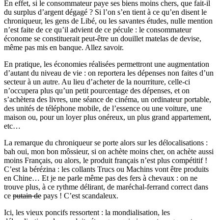
En effet, si le consommateur paye ses biens moins chers, que fait-il
du surplus d’argent dégagé ? Si l’on s’en tient à ce qu’en disent le
chroniqueur, les gens de Libé, ou les savantes études, nulle mention
n’est faite de ce qu’il advient de ce pécule : le consommateur
économe se constituerait peut-être un douillet matelas de devise,
même pas mis en banque. Allez savoir.
En pratique, les économies réalisées permettront une augmentation
d’autant du niveau de vie : on reportera les dépenses non faites d’un
secteur à un autre. Au lieu d’acheter de la nourriture, celle-ci
n’occupera plus qu’un petit pourcentage des dépenses, et on
s’achètera des livres, une séance de cinéma, un ordinateur portable,
des unités de téléphone mobile, de l’essence ou une voiture, une
maison ou, pour un loyer plus onéreux, un plus grand appartement,
etc…
La remarque du chroniqueur se porte alors sur les délocalisations :
bah oui, mon bon môssieur, si on achète moins cher, on achète aussi
moins Français, ou alors, le produit français n’est plus compétitif !
C’est la bérézina : les collants Trucs ou Machins vont être produits
en Chine… Et je ne parle même pas des fers à chevaux : on ne
trouve plus, à ce rythme délirant, de maréchal-ferrand correct dans
ce
putain de
pays ! C’est scandaleux.
Ici, les vieux poncifs ressortent : la mondialisation, les