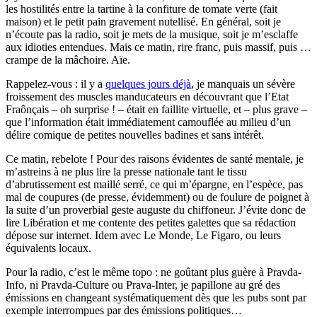
les hostilités entre la tartine à la confiture de tomate verte (fait
maison) et le petit pain gravement nutellisé. En général, soit je
n’écoute pas la radio, soit je mets de la musique, soit je m’esclaffe
aux idioties entendues. Mais ce matin, rire franc, puis massif, puis …
crampe de la mâchoire. Aïe.
Rappelez-vous : il y a
quelques jours déjà
, je manquais un sévère
froissement des muscles manducateurs en découvrant que l’Etat
Fraônçais – oh surprise ! – était en faillite virtuelle, et – plus grave –
que l’information était immédiatement camouflée au milieu d’un
délire comique de petites nouvelles badines et sans intérêt.
Ce matin, rebelote ! Pour des raisons évidentes de santé mentale, je
m’astreins à ne plus lire la presse nationale tant le tissu
d’abrutissement est maillé serré, ce qui m’épargne, en l’espèce, pas
mal de coupures (de presse, évidemment) ou de foulure de poignet à
la suite d’un proverbial geste auguste du chiffoneur. J’évite donc de
lire Libération et me contente des petites galettes que sa rédaction
dépose sur internet. Idem avec Le Monde, Le Figaro, ou leurs
équivalents locaux.
Pour la radio, c’est le même topo : ne goûtant plus guère à Pravda-
Info, ni Pravda-Culture ou Prava-Inter, je papillone au gré des
émissions en changeant systématiquement dès que les pubs sont par
exemple interrompues par des émissions politiques…