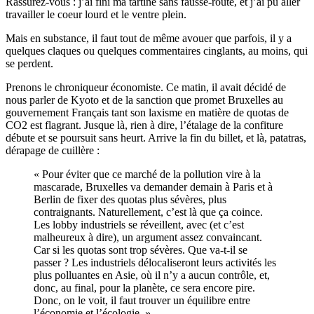
Rassurez-vous : j’ai fini ma tartine sans fausse-route, et j’ai pû aller
travailler le coeur lourd et le ventre plein.
Mais en substance, il faut tout de même avouer que parfois, il y a
quelques claques ou quelques commentaires cinglants, au moins, qui
se perdent.
Prenons le chroniqueur économiste. Ce matin, il avait décidé de
nous parler de Kyoto et de la sanction que promet Bruxelles au
gouvernement Français tant son laxisme en matière de quotas de
CO2 est flagrant. Jusque là, rien à dire, l’étalage de la confiture
débute et se poursuit sans heurt. Arrive la fin du billet, et là, patatras,
dérapage de cuillère :
« Pour éviter que ce marché de la pollution vire à la
mascarade, Bruxelles va demander demain à Paris et à
Berlin de fixer des quotas plus sévères, plus
contraignants. Naturellement, c’est là que ça coince.
Les lobby industriels se réveillent, avec (et c’est
malheureux à dire), un argument assez convaincant.
Car si les quotas sont trop sévères. Que va-t-il se
passer ? Les industriels délocaliseront leurs activités les
plus polluantes en Asie, où il n’y a aucun contrôle, et,
donc, au final, pour la planète, ce sera encore pire.
Donc, on le voit, il faut trouver un équilibre entre
l’économie et l’écologie. »