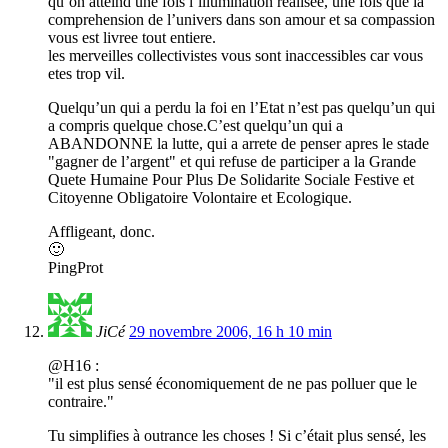
qu’on atteind une fois l’illumination realisee, une fois que la
comprehension de l’univers dans son amour et sa compassion
vous est livree tout entiere.
les merveilles collectivistes vous sont inaccessibles car vous
etes trop vil.
Quelqu’un qui a perdu la foi en l’Etat n’est pas quelqu’un qui
a compris quelque chose.C’est quelqu’un qui a
ABANDONNE la lutte, qui a arrete de penser apres le stade
"gagner de l’argent" et qui refuse de participer a la Grande
Quete Humaine Pour Plus De Solidarite Sociale Festive et
Citoyenne Obligatoire Volontaire et Ecologique.
Affligeant, donc.
🙂
PingProt
JiCé
29 novembre 2006, 16 h 10 min
@H16 :
"il est plus sensé économiquement de ne pas polluer que le
contraire."
Tu simplifies à outrance les choses ! Si c’était plus sensé, les