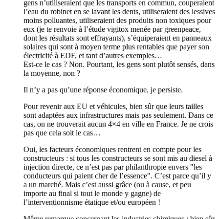
gens n’utiliseraient que les transports en commun, couperaient
l’eau du robinet en se lavant les dents, utiliseraient des lessives
moins polluantes, utiliseraient des produits non toxiques pour
eux (je te renvoie à l’étude vigitox menée par greenpeace,
dont les résultats sont effrayants), s’équiperaient en panneaux
solaires qui sont à moyen terme plus rentables que payer son
électricité à EDF, et tant d’autres exemples…
Est-ce le cas ? Non. Pourtant, les gens sont plutôt sensés, dans
la moyenne, non ?
Il n’y a pas qu’une réponse économique, je persiste.
Pour revenir aux EU et véhicules, bien sûr que leurs tailles
sont adaptées aux infrastructures mais pas seulement. Dans ce
cas, on ne trouverait aucun 4×4 en ville en France. Je ne crois
pas que cela soit le cas…
Oui, les facteurs économiques rentrent en compte pour les
constructeurs : si tous les constructeurs se sont mis au diesel à
injection directe, ce n’est pas par philanthropie envers "les
conducteurs qui paient cher de l’essence". C’est parce qu’il y
a un marché. Mais c’est aussi grâce (ou à cause, et peu
importe au final si tout le monde y gagne) de
l’interventionnisme étatique et/ou européen !
Même remarque concernant les industries chimiques : bien sûr