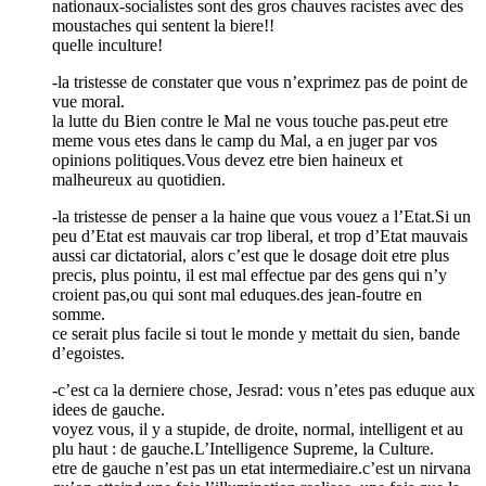
nationaux-socialistes sont des gros chauves racistes avec des
moustaches qui sentent la biere!!
quelle inculture!
-la tristesse de constater que vous n’exprimez pas de point de
vue moral.
la lutte du Bien contre le Mal ne vous touche pas.peut etre
meme vous etes dans le camp du Mal, a en juger par vos
opinions politiques.Vous devez etre bien haineux et
malheureux au quotidien.
-la tristesse de penser a la haine que vous vouez a l’Etat.Si un
peu d’Etat est mauvais car trop liberal, et trop d’Etat mauvais
aussi car dictatorial, alors c’est que le dosage doit etre plus
precis, plus pointu, il est mal effectue par des gens qui n’y
croient pas,ou qui sont mal eduques.des jean-foutre en
somme.
ce serait plus facile si tout le monde y mettait du sien, bande
d’egoistes.
-c’est ca la derniere chose, Jesrad: vous n’etes pas eduque aux
idees de gauche.
voyez vous, il y a stupide, de droite, normal, intelligent et au
plu haut : de gauche.L’Intelligence Supreme, la Culture.
etre de gauche n’est pas un etat intermediaire.c’est un nirvana