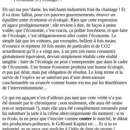
Eh oui ma pov’dame, les méchants industriels font du chantage ! Et
il va donc falloir, pour ces pauvres gouvernements,
trouver un
équilibre entre économie et écologie
. Rien que cette expression
m’agace prodigieusement : elle revient à dire, de façon à peine
voilée, que l’économie, c’est cracra, ça pollue forcément, et que faire
de l’écologie, c’est obligatoirement aller contre l’économie. Le
simple fait que les voitures, par exemples, brûlent 4 fois moins
d’essence et rejettent 10 fois moins de particules et de CO2
actuellement qu’il y a vingt ans, à un prix (en euros constants)
globalement équivalent, devrait simplement rétablir cette réalité
tangible : faire de l’écologie ne peut s’entreprendre que dans le cadre
de l’économie. Une bonne économie produira une bonne écologie,
et pas par désir, mais par obligation de résultat. Le long terme et la
survie de l’espèce ne se satisfont pas d’une demi-mesure
cauchemardée ou avancée comme bonne excuse par les thuriféraires
de l’interventionnisme…
Ce qui est agaçant n’est d’ailleurs pas tant que cette vérité n’a pas
été donnée par le chroniqueur ; non seulement, elle aura été omise
(est-ce surprenant ?), mais elle aura été complètement retournée pour
lui substituer la tarte à la crême altercomprenante du moment : si tu
es écolo, tu ne peux que t’inscrire comme
contre
le marché, le diktat
des producteurs-pollueurs, le GrRrand Kapital etc… Et si tu es
industriel, tu ne peux que renâcler à l’idée de faire du propre !