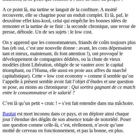
A ce point là, ma tartine se languit de la confiture. A moitié
recouverte, elle se chagrine pour un enduit complet. Et là, paf, le
deuxième effet kiss-kool, celui qui empêche les bonnes idées de
remonter et la tartine de se finir : la seconde chronique, une revue de
presse, déboule. Un de ses sujets : le low cost.
On y apprend que les consommateurs, friands de coûts toujours plus
bas (eh oui, c’est une nouvelle donne : avant, les cons dépensaient
tant et mieux, maintenant, ils font attention !), ont provoqué le
développement de compagnies dédiées, ou la chute de vieux
modèles (dont Libération, obligée de se vautrer avec le capital
triomphant, ou l’Huma, elle aussi en proie aux affres du marché
capitalistique). Cette « low cost economy » comme il semble qu’on
l’appelle à présent semble avoir fait l’objet d’études et une question
se pose, au moins au chroniqueur :
Qui sortira gagnant de ce match
entre le consommateur et le salarié ?
C’est là qu’un petit « cruic ! » s’est fait entendre dans ma mâchoire.
Bastiat
est mort inconnu dans ce pays, et on déplore ainsi chaque
jour l’étendue des dégâts de son absence totale de notoriété. Poser
une question comme celle-là, c’est, réellement, n’avoir qu’une
moitié de cerveau en fonctionnement, et pas la bonne, en plus.