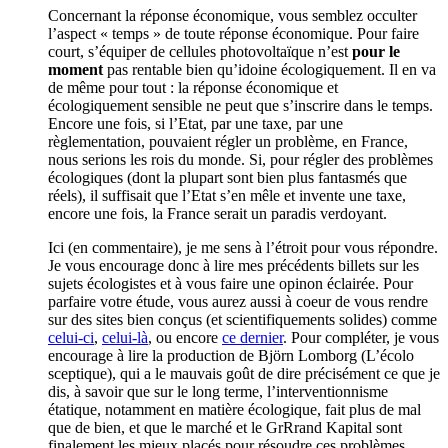
Concernant la réponse économique, vous semblez occulter
l’aspect « temps » de toute réponse économique. Pour faire
court, s’équiper de cellules photovoltaïque n’est
pour le
moment
pas rentable bien qu’idoine écologiquement. Il en va
de même pour tout : la réponse économique et
écologiquement sensible ne peut que s’inscrire dans le temps.
Encore une fois, si l’Etat, par une taxe, par une
règlementation, pouvaient régler un problème, en France,
nous serions les rois du monde. Si, pour régler des problèmes
écologiques (dont la plupart sont bien plus fantasmés que
réels), il suffisait que l’Etat s’en mêle et invente une taxe,
encore une fois, la France serait un paradis verdoyant.
Ici (en commentaire), je me sens à l’étroit pour vous répondre.
Je vous encourage donc à lire mes précédents billets sur les
sujets écologistes et à vous faire une opinon éclairée. Pour
parfaire votre étude, vous aurez aussi à coeur de vous rendre
sur des sites bien conçus (et scientifiquements solides) comme
celui-ci
,
celui-là
, ou encore
ce dernier
. Pour compléter, je vous
encourage à lire la production de Björn Lomborg (L’écolo
sceptique), qui a le mauvais goût de dire précisément ce que je
dis, à savoir que sur le long terme, l’interventionnisme
étatique, notamment en matière écologique, fait plus de mal
que de bien, et que le marché et le GrRrand Kapital sont
finalement les mieux placés pour résoudre ces problèmes.