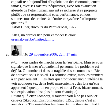
capitaliste d’aujourd’hui d’exploitation des économiquement
faibles, avec ses salaires inéquitables, avec son évaluation
absurde de l’être humain suivant sa richesse et sa propriété
plutôt que sa responsabilité et sa performance, et nous
sommes tous déterminés à détruire ce système à n’importe
quel prix."
Adolf Hitler, discours du Permier Mai, 1927.
Allez, un dernier lien pour enfoncer le clou:
users.skynet.be/maitredum…
h16
29 novembre 2006, 22 h 17 min
@… : vous parlez de marché pour la (sur)pêche. Mais je vous
signale que la mer n’appartient à personne. Le problème est
déjà là. On tombe ici dans la tragédie des « commons ». Rien
de nouveau sous le soleil. La solution existe, mais les premiers
à en pâtir seraient … les états qui n’ont donc aucun intérêt à la
voir appliquée (ex de la forêt amazonienne : dès lors qu’elle
appartient à quelqu’un en propre et non à l’état, bizarremment,
son exploitation n’est plus du tout chaotique).
Et tant qu’à citer Lomborg, il faudrait voir à ne pas oublier
celle-ci (Skeptical Environmentalist, p351, désolé c’est en
anglais) : « The regulation has been right in the extent that it