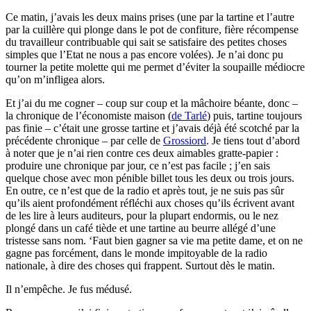
Ce matin, j’avais les deux mains prises (une par la tartine et l’autre
par la cuillère qui plonge dans le pot de confiture, fière récompense
du travailleur contribuable qui sait se satisfaire des petites choses
simples que l’Etat ne nous a pas encore volées). Je n’ai donc pu
tourner la petite molette qui me permet d’éviter la soupaille médiocre
qu’on m’infligea alors.
Et j’ai du me cogner – coup sur coup et la mâchoire béante, donc –
la chronique de l’économiste maison (
de Tarlé
) puis, tartine toujours
pas finie – c’était une grosse tartine et j’avais déjà été scotché par la
précédente chronique – par celle de
Grossiord
. Je tiens tout d’abord
à noter que je n’ai rien contre ces deux aimables gratte-papier :
produire une chronique par jour, ce n’est pas facile ; j’en sais
quelque chose avec mon pénible billet tous les deux ou trois jours.
En outre, ce n’est que de la radio et après tout, je ne suis pas sûr
qu’ils aient profondément réfléchi aux choses qu’ils écrivent avant
de les lire à leurs auditeurs, pour la plupart endormis, ou le nez
plongé dans un café tiède et une tartine au beurre allégé d’une
tristesse sans nom. ‘Faut bien gagner sa vie ma petite dame, et on ne
gagne pas forcément, dans le monde impitoyable de la radio
nationale, à dire des choses qui frappent. Surtout dès le matin.
Il n’empêche. Je fus médusé.