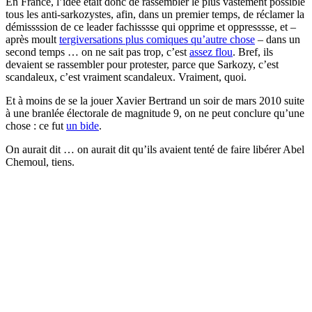
En France, l’idée était donc de rassembler le plus vastement possible
tous les anti-sarkozystes, afin, dans un premier temps, de réclamer la
démissssion de ce leader fachisssse qui opprime et oppresssse, et –
après moult
tergiversations plus comiques qu’autre chose
– dans un
second temps … on ne sait pas trop, c’est
assez flou
. Bref, ils
devaient se rassembler pour protester, parce que Sarkozy, c’est
scandaleux, c’est vraiment scandaleux. Vraiment, quoi.
Et à moins de se la jouer Xavier Bertrand un soir de mars 2010 suite
à une branlée électorale de magnitude 9, on ne peut conclure qu’une
chose : ce fut
un bide
.
On aurait dit … on aurait dit qu’ils avaient tenté de faire libérer Abel
Chemoul, tiens.