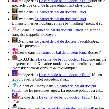
Pheldge
dans
Le carnet de bal du docteur Fauci
quel triste
spectacle que celui de la dégradation tant physique...
Ryan
dans
Le carnet de bal du docteur Fauci
+1
Ryan
dans
Le carnet de bal du docteur Fauci
+1
Dimensionner les hôpitaux et faire le "maillage" médical sur...
du
dans
Le carnet de bal du docteur Fauci
Une Marine
française s'appellerait Royale
Ryan
dans
Le carnet de bal du docteur Fauci
Montrez-
nous les preuves alors.
Cerf d
dans
Le carnet de bal du docteur Fauci
Bosser ?
CPB33
dans
Le carnet de bal du docteur Fauci
une marine
en guerre contre X marine-tondelier-veut-interdire-x-pendant-
la-presidentielle-la-censure-pure-et-simple/
Pheldge
dans
Le carnet de bal du docteur Fauci
HS : en
rapport avec le billet précédent et la...
Student of Liberty
dans
Le carnet de bal du docteur
Fauci
Il tue les personnes âgées. La réponse politique a été...
Pheldge
dans
Le carnet de bal du docteur Fauci
+ 12.5
hélas ...
Vieux rat
dans
Le carnet de bal du docteur Fauci
Il existe