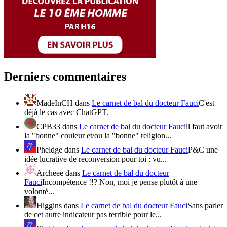
Derniers commentaires
MadeInCH
dans
Le carnet de bal du docteur Fauci
C'est
déjà le cas avec ChatGPT.
CPB33
dans
Le carnet de bal du docteur Fauci
il faut avoir
la "bonne" couleur et/ou la "bonne" religion...
Pheldge
dans
Le carnet de bal du docteur Fauci
P&C une
idée lucrative de reconversion pour toi : vu...
Archeee
dans
Le carnet de bal du docteur
Fauci
Incompétence !!? Non, moi je pense plutôt à une
volonté...
Higgins
dans
Le carnet de bal du docteur Fauci
Sans parler
de cet autre indicateur pas terrible pour le...