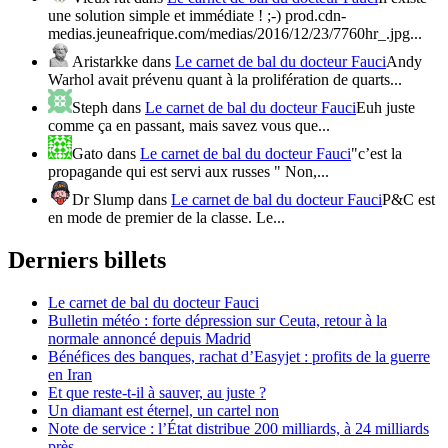
une solution simple et immédiate ! ;-) prod.cdn-
medias.jeuneafrique.com/medias/2016/12/23/7760hr_.jpg...
Aristarkke
dans
Le carnet de bal du docteur Fauci
Andy
Warhol avait prévenu quant à la prolifération de quarts...
Steph
dans
Le carnet de bal du docteur Fauci
Euh juste
comme ça en passant, mais savez vous que...
Gato
dans
Le carnet de bal du docteur Fauci
"c’est la
propagande qui est servi aux russes " Non,...
Dr Slump
dans
Le carnet de bal du docteur Fauci
P&C est
en mode de premier de la classe. Le...
Derniers billets
Le carnet de bal du docteur Fauci
Bulletin météo : forte dépression sur Ceuta, retour à la
normale annoncé depuis Madrid
Bénéfices des banques, rachat d’Easyjet : profits de la guerre
en Iran
Et que reste-t-il à sauver, au juste ?
Un diamant est éternel, un cartel non
Note de service : l’État distribue 200 milliards, à 24 milliards
près