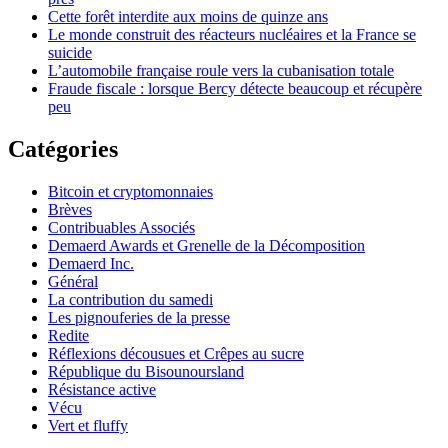
Cette forêt interdite aux moins de quinze ans
Le monde construit des réacteurs nucléaires et la France se
suicide
L’automobile française roule vers la cubanisation totale
Fraude fiscale : lorsque Bercy détecte beaucoup et récupère
peu
Catégories
Bitcoin et cryptomonnaies
Brèves
Contribuables Associés
Demaerd Awards et Grenelle de la Décomposition
Demaerd Inc.
Général
La contribution du samedi
Les pignouferies de la presse
Redite
Réflexions décousues et Crêpes au sucre
République du Bisounoursland
Résistance active
Vécu
Vert et fluffy