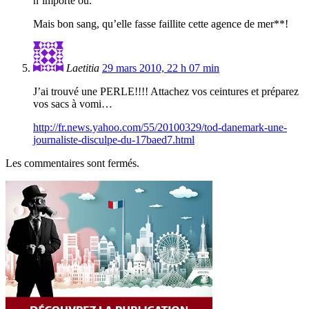
n’importe ou.
Mais bon sang, qu’elle fasse faillite cette agence de mer**!
Laetitia
29 mars 2010, 22 h 07 min
J’ai trouvé une PERLE!!!! Attachez vos ceintures et préparez
vos sacs à vomi…
http://fr.news.yahoo.com/55/20100329/tod-danemark-une-
journaliste-disculpe-du-17baed7.html
Les commentaires sont fermés.