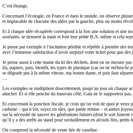
C’est étrange.
Concernant l’écologie, en France et dans le monde, on observe plusie
et implacable de chacune des idées par la gauche, plus ou moins révo
Et à chaque idée récupérée correspond à la fois une solution et une no
souriants, se tiennent la main et font leur petite B.A. même si cela repr
Je pense par exemple à l’incitation pénible et répétée à prendre des
avec l’immense satisfaction d’avoir surpayé votre ticket pour que des
Je pense aussi à cette manie du tri des déchets, dont on ne mesure pas 
là), papiers, puis, bientôt, les types de plastique (car
on ne mélanche pa
se dégrade pas à la même vitesse, ma bonne dame, et puis faut séparer 
…
Les exemples se multiplient doucettement, jusqu’au jour où chaque ac
attacher. Et si elle penche du mauvais côté, Gaïa ne le supportera pas, 
Et concernant la ponction fiscale, je crois qu’on voit de quoi je veux p
carbone – qui n’est, soyez en sûrs, que partie remise – et autres joyeu
sur la nécessité de sauver les générations futures (dont le sort funes
qu’il y a des arrêts au stand pour ravitaillement en alcools fins, petits 
On comprend la nécessité de vente liée de vaseline.