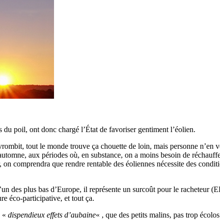
ns du poil, ont donc chargé l’État de favoriser gentiment l’éolien.
ombit, tout le monde trouve ça chouette de loin, mais personne n’en veut
 automne, aux périodes où, en substance, on a moins besoin de réchauffer 
r, on comprendra que rendre rentable des éoliennes nécessite des conditio
st l’un des plus bas d’Europe, il représente un surcoût pour le racheteur
e éco-participative, et tout ça.
e «
dispendieux effets d’aubaine
« , que des petits malins, pas trop écolo