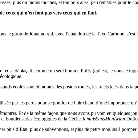
sses, plus ou moins moches, et toujours aussi peu rentables pour le cont
de ceux qui n’en font pas vers ceux qui en font.
 dans le giron de Jouanno qui, avec l’abandon de la Taxe Carbone, s’es
colo, et se déplaçait, comme un seul homme fluffy (qui est, je vous le r
 écologique.
tands écolos sont démontés, les posters roulés, les tracts jetés dans la p
ilisée par les partis pour se gonfler de l’air chaud d’une importance qu’i
 démontrer. Et de la même façon que nous avons pu voir, en quelques jou
ns et bondieuseries écologiques de la Cécile
JamaisSansMonAvion
Duflot
er plus d’Etat, plus de subventions, et plus de petits moulins à pomper 