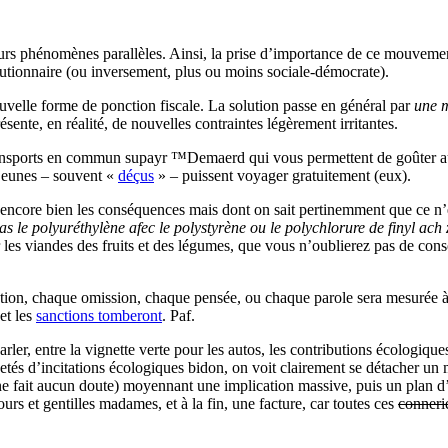
urs phénomènes parallèles. Ainsi, la prise d’importance de ce mouvemen
lutionnaire (ou inversement, plus ou moins sociale-démocrate).
uvelle forme de ponction fiscale. La solution passe en général par
une m
ésente, en réalité, de nouvelles contraintes légèrement irritantes.
 transports en commun supayr ™Demaerd qui vous permettent de goûter aux
 jeunes – souvent «
déçus
» – puissent voyager gratuitement (eux).
encore bien les conséquences mais dont on sait pertinemment que ce n’est
s le polyuréthylène afec le polystyrène ou le polychlorure de finyl ach 
les viandes des fruits et des légumes, que vous n’oublierez pas de cons
tion, chaque omission, chaque pensée, ou chaque parole sera mesurée à 
et les
sanctions tomberont
. Paf.
arler, entre la vignette verte pour les autos, les contributions écologiqu
setés d’incitations écologiques bidon, on voit clairement se détacher un 
te ne fait aucun doute) moyennant une implication massive, puis un plan 
fours et gentilles madames, et à la fin, une facture, car toutes ces
conneri