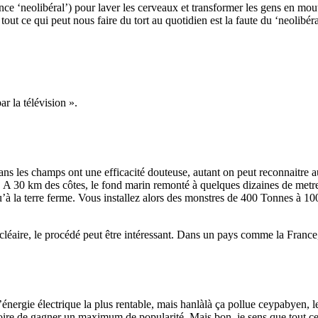
nce ‘neolibéral’) pour laver les cerveaux et transformer les gens en mou
tout ce qui peut nous faire du tort au quotidien est la faute du ‘neolibér
ar la télévision ».
 dans les champs ont une efficacité douteuse, autant on peut reconnaitre a
A 30 km des côtes, le fond marin remonté à quelques dizaines de metres,
squ’à la terre ferme. Vous installez alors des monstres de 400 Tonnes à 
aire, le procédé peut être intéressant. Dans un pays comme la France, 
d’énergie électrique la plus rentable, mais hanlàlà ça pollue ceypabyen, 
oire de gagner un maximum de popularité. Mais bon, je sens que tout ces 