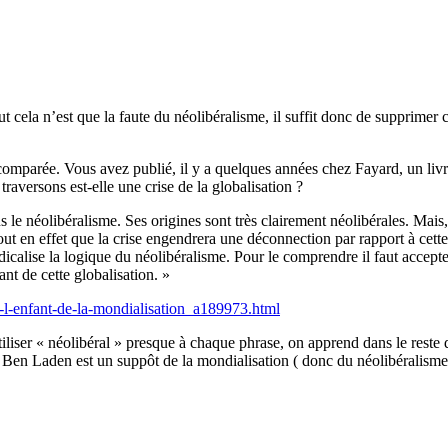
out cela n’est que la faute du néolibéralisme, il suffit donc de supprimer
e comparée. Vous avez publié, il y a quelques années chez Fayard, un livr
traversons est-elle une crise de la globalisation ?
s le néolibéralisme. Ses origines sont très clairement néolibérales. Mais
tout en effet que la crise engendrera une déconnection par rapport à ce
adicalise la logique du néolibéralisme. Pour le comprendre il faut accept
ant de cette globalisation. »
s-l-enfant-de-la-mondialisation_a189973.html
tiliser « néolibéral » presque à chaque phrase, on apprend dans le reste 
 Ben Laden est un suppôt de la mondialisation ( donc du néolibéralisme