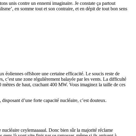
tons unis contre un ennemi imaginaire. Je constate ça partout
alisme’, en somme tout et son contraire, et en dépit de tout bon sens
ux éoliennes offshore une certaine efficacité. Le soucis reste de
 c’est une zone régulièrement balayée par les vents. La difficulté
100 mètres de haut, crachant 400 MW. Vous imaginez la taille de ces
disposant d’une forte capacité nucléaire, c’est douteux.
le nucléaire ceylemaaaaal. Donc bien sûr la majorité réclame
gens là vont vite finir par se ramasser, même si ils arrivent à