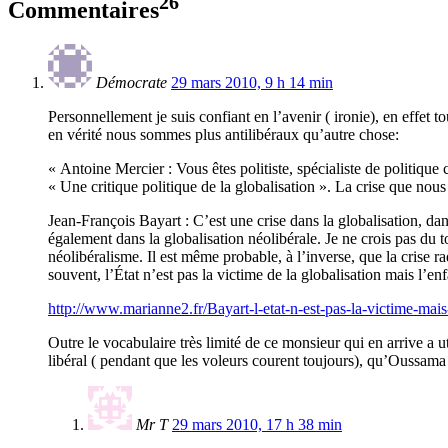
26
Commentaires
Démocrate
29 mars 2010, 9 h 14 min
Personnellement je suis confiant en l’avenir ( ironie), en effet t
en vérité nous sommes plus antilibéraux qu’autre chose:
« Antoine Mercier : Vous êtes politiste, spécialiste de politiqu
« Une critique politique de la globalisation ». La crise que nous 
Jean-François Bayart : C’est une crise dans la globalisation, dan
également dans la globalisation néolibérale. Je ne crois pas du 
néolibéralisme. Il est même probable, à l’inverse, que la crise r
souvent, l’État n’est pas la victime de la globalisation mais l’enf
http://www.marianne2.fr/Bayart-l-etat-n-est-pas-la-victime-mai
Outre le vocabulaire très limité de ce monsieur qui en arrive a u
libéral ( pendant que les voleurs courent toujours), qu’Oussama
Mr T
29 mars 2010, 17 h 38 min