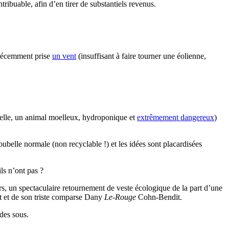
ribuable, afin d’en tirer de substantiels revenus.
t récemment prise
un vent
(insuffisant à faire tourner une éolienne,
appelle, un animal moelleux, hydroponique et
extrêmement dangereux
)
oubelle normale (non recyclable !) et les idées sont placardisées
ls n’ont pas ?
rs, un spectaculaire retournement de veste écologique de la part d’une
 et de son triste comparse Dany
Le-Rouge
Cohn-Bendit.
des sous.