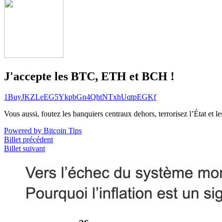
J'accepte les BTC, ETH et BCH !
1BuyJKZLeEG5YkpbGn4QhtNTxhUqtpEGKf
Vous aussi, foutez les banquiers centraux dehors, terrorisez l’État et 
Powered by Bitcoin Tips
Billet précédent
Billet suivant