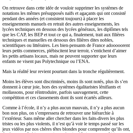
On retrouve dans cette idée de vouloir supprimer les systèmes de
notations les mêmes présupposés naïfs et agaçants qui ont consisté
pendant des années (et consistent toujours) à placer les
enseignements manuels en retrait des autres enseignements, les
lycées techniques en dessous des lycées généraux, les diplômes tels
que les CAP, les BEP et tout ce qui a, finalement, trait aux filières
techniques et manuelles en dessous des filières dites nobles,
scientifiques ou littéraires. Les bien-pensants de France adooooorent
leurs petits commerces, plébiscitent leur terroir, s’entichent d’aimer
les petits artisans locaux, mais ne peuvent supporter que leurs
enfants ne visent pas Polytechnique ou l’ENA.
Mais la réalité leur revient pourtant dans la tronche régulièrement.
Moins les élèves sont discriminés, moins ils sont notés, plus ils s’en
donnent à cœur joie, hors des systèmes égalitaristes lénifiants et
mollassons, pour réintroduire, parfois sauvagement, cette
compétition et ces classements dont ils sont écartés ailleurs.
Comme à l’école, il n’y a plus aucun mauvais, il n’y a plus aucun
bon non plus, on s’empressera de retrouver une hiérarchie à
l’extérieur. Sans même aller chercher dans les faits-divers les plus
tristes ou les plus violents, il n’est qu’à voir le temps passé sur les
jeux vidéos par nos chères têtes blondes pour comprendre qu’ils ont,