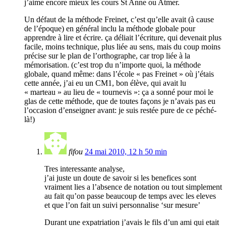
j’aime encore mieux les cours St Anne ou Atmer.
Un défaut de la méthode Freinet, c’est qu’elle avait (à cause
de l’époque) en général inclu la méthode globale pour
apprendre à lire et écrire. ça déliait l’écriture, qui devenait plus
facile, moins technique, plus liée au sens, mais du coup moins
précise sur le plan de l’orthographe, car trop liée à la
mémorisation. (c’est trop du n’importe quoi, la méthode
globale, quand même: dans l’école « pas Freinet » où j’étais
cette année, j’ai eu un CM1, bon élève, qui avait lu
« marteau » au lieu de « tournevis »: ça a sonné pour moi le
glas de cette méthode, que de toutes façons je n’avais pas eu
l’occasion d’enseigner avant: je suis restée pure de ce péché-
là!)
fifou
24 mai 2010, 12 h 50 min
Tres interessante analyse,
j’ai juste un doute de savoir si les benefices sont
vraiment lies a l’absence de notation ou tout simplement
au fait qu’on passe beaucoup de temps avec les eleves
et que l’on fait un suivi personnalise ‘sur mesure’
Durant une expatriation j’avais le fils d’un ami qui etait