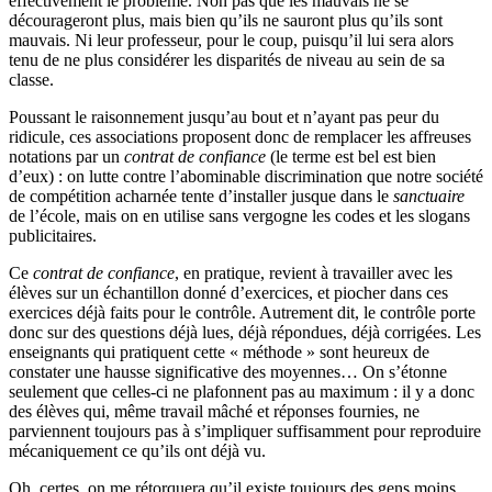
effectivement le problème. Non pas que les mauvais ne se
décourageront plus, mais bien qu’ils ne sauront plus qu’ils sont
mauvais. Ni leur professeur, pour le coup, puisqu’il lui sera alors
tenu de ne plus considérer les disparités de niveau au sein de sa
classe.
Poussant le raisonnement jusqu’au bout et n’ayant pas peur du
ridicule, ces associations proposent donc de remplacer les affreuses
notations par un
contrat de confiance
(le terme est bel est bien
d’eux) : on lutte contre l’abominable discrimination que notre société
de compétition acharnée tente d’installer jusque dans le
sanctuaire
de l’école, mais on en utilise sans vergogne les codes et les slogans
publicitaires.
Ce
contrat de confiance
, en pratique, revient à travailler avec les
élèves sur un échantillon donné d’exercices, et piocher dans ces
exercices déjà faits pour le contrôle. Autrement dit, le contrôle porte
donc sur des questions déjà lues, déjà répondues, déjà corrigées. Les
enseignants qui pratiquent cette « méthode » sont heureux de
constater une hausse significative des moyennes… On s’étonne
seulement que celles-ci ne plafonnent pas au maximum : il y a donc
des élèves qui, même travail mâché et réponses fournies, ne
parviennent toujours pas à s’impliquer suffisamment pour reproduire
mécaniquement ce qu’ils ont déjà vu.
Oh, certes, on me rétorquera qu’il existe toujours des gens moins