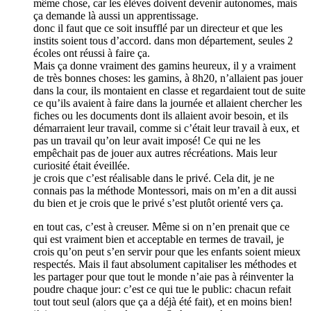
même chose, car les élèves doivent devenir autonomes, mais
ça demande là aussi un apprentissage.
donc il faut que ce soit insufflé par un directeur et que les
instits soient tous d’accord. dans mon département, seules 2
écoles ont réussi à faire ça.
Mais ça donne vraiment des gamins heureux, il y a vraiment
de très bonnes choses: les gamins, à 8h20, n’allaient pas jouer
dans la cour, ils montaient en classe et regardaient tout de suite
ce qu’ils avaient à faire dans la journée et allaient chercher les
fiches ou les documents dont ils allaient avoir besoin, et ils
démarraient leur travail, comme si c’était leur travail à eux, et
pas un travail qu’on leur avait imposé! Ce qui ne les
empêchait pas de jouer aux autres récréations. Mais leur
curiosité était éveillée.
je crois que c’est réalisable dans le privé. Cela dit, je ne
connais pas la méthode Montessori, mais on m’en a dit aussi
du bien et je crois que le privé s’est plutôt orienté vers ça.
en tout cas, c’est à creuser. Même si on n’en prenait que ce
qui est vraiment bien et acceptable en termes de travail, je
crois qu’on peut s’en servir pour que les enfants soient mieux
respectés. Mais il faut absolument capitaliser les méthodes et
les partager pour que tout le monde n’aie pas à réinventer la
poudre chaque jour: c’est ce qui tue le public: chacun refait
tout tout seul (alors que ça a déjà été fait), et en moins bien!