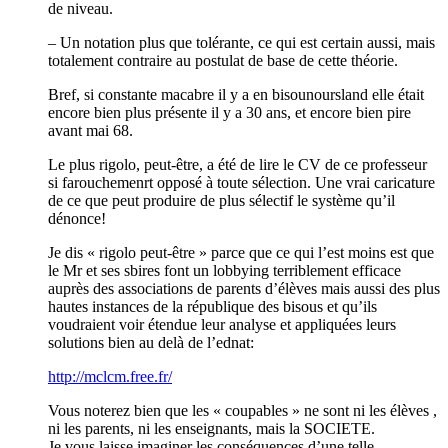
de niveau.
– Un notation plus que tolérante, ce qui est certain aussi, mais
totalement contraire au postulat de base de cette théorie.
Bref, si constante macabre il y a en bisounoursland elle était
encore bien plus présente il y a 30 ans, et encore bien pire
avant mai 68.
Le plus rigolo, peut-être, a été de lire le CV de ce professeur
si farouchemenrt opposé à toute sélection. Une vrai caricature
de ce que peut produire de plus sélectif le système qu’il
dénonce!
Je dis « rigolo peut-être » parce que ce qui l’est moins est que
le Mr et ses sbires font un lobbying terriblement efficace
auprès des associations de parents d’élèves mais aussi des plus
hautes instances de la république des bisous et qu’ils
voudraient voir étendue leur analyse et appliquées leurs
solutions bien au delà de l’ednat:
http://mclcm.free.fr/
Vous noterez bien que les « coupables » ne sont ni les élèves ,
ni les parents, ni les enseignants, mais la SOCIETE.
Je vous laisse imaginer les conséquences d’une telle