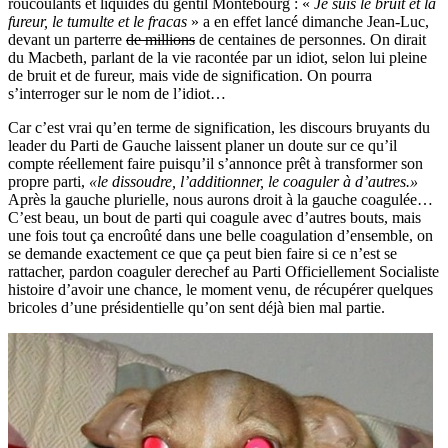
roucoulants et liquides du gentil Montebourg : «
Je suis le bruit et la
fureur, le tumulte et le fracas
» a en effet lancé dimanche Jean-Luc,
devant un parterre
de millions
de centaines de personnes. On dirait
du Macbeth, parlant de la vie racontée par un idiot, selon lui pleine
de bruit et de fureur, mais vide de signification. On pourra
s’interroger sur le nom de l’idiot…
Car c’est vrai qu’en terme de signification, les discours bruyants du
leader du Parti de Gauche laissent planer un doute sur ce qu’il
compte réellement faire puisqu’il s’annonce prêt à transformer son
propre parti,
«le dissoudre, l’additionner, le coaguler à d’autres.»
Après la gauche plurielle, nous aurons droit à la gauche coagulée…
C’est beau, un bout de parti qui coagule avec d’autres bouts, mais
une fois tout ça encroûté dans une belle coagulation d’ensemble, on
se demande exactement ce que ça peut bien faire si ce n’est se
rattacher, pardon coaguler derechef au Parti Officiellement Socialiste
histoire d’avoir une chance, le moment venu, de récupérer quelques
bricoles d’une présidentielle qu’on sent déjà bien mal partie.