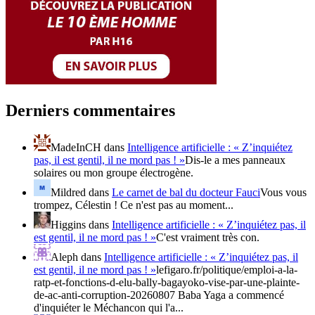
Derniers commentaires
MadeInCH
dans
Intelligence artificielle : « Z’inquiétez
pas, il est gentil, il ne mord pas ! »
Dis-le a mes panneaux
solaires ou mon groupe électrogène.
Mildred
dans
Le carnet de bal du docteur Fauci
Vous vous
trompez, Célestin ! Ce n'est pas au moment...
Higgins
dans
Intelligence artificielle : « Z’inquiétez pas, il
est gentil, il ne mord pas ! »
C'est vraiment très con.
Aleph
dans
Intelligence artificielle : « Z’inquiétez pas, il
est gentil, il ne mord pas ! »
lefigaro.fr/politique/emploi-a-la-
ratp-et-fonctions-d-elu-bally-bagayoko-vise-par-une-plainte-
de-ac-anti-corruption-20260807 Baba Yaga a commencé
d'inquiéter le Méchancon qui l'a...