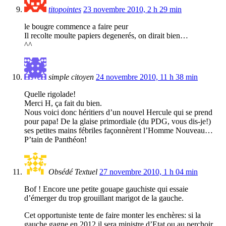
titopointes
23 novembre 2010, 2 h 29 min
le bougre commence a faire peur
Il recolte moulte papiers degenerés, on dirait bien…
^^
simple citoyen
24 novembre 2010, 11 h 38 min
Quelle rigolade!
Merci H, ça fait du bien.
Nous voici donc héritiers d’un nouvel Hercule qui se prend
pour papa! De la glaise primordiale (du PDG, vous dis-je!)
ses petites mains fébriles façonnèrent l’Homme Nouveau…
P’tain de Panthéon!
Obsédé Textuel
27 novembre 2010, 1 h 04 min
Bof ! Encore une petite gouape gauchiste qui essaie
d’émerger du trop grouillant marigot de la gauche.
Cet opportuniste tente de faire monter les enchères: si la
gauche gagne en 2012 il sera ministre d’Etat ou au perchoir