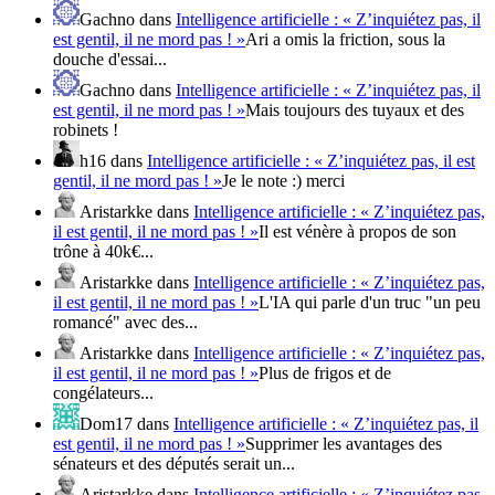
Gachno
dans
Intelligence artificielle : « Z’inquiétez pas, il
est gentil, il ne mord pas ! »
Ari a omis la friction, sous la
douche d'essai...
Gachno
dans
Intelligence artificielle : « Z’inquiétez pas, il
est gentil, il ne mord pas ! »
Mais toujours des tuyaux et des
robinets !
h16
dans
Intelligence artificielle : « Z’inquiétez pas, il est
gentil, il ne mord pas ! »
Je le note :) merci
Aristarkke
dans
Intelligence artificielle : « Z’inquiétez pas,
il est gentil, il ne mord pas ! »
Il est vénère à propos de son
trône à 40k€...
Aristarkke
dans
Intelligence artificielle : « Z’inquiétez pas,
il est gentil, il ne mord pas ! »
L'IA qui parle d'un truc "un peu
romancé" avec des...
Aristarkke
dans
Intelligence artificielle : « Z’inquiétez pas,
il est gentil, il ne mord pas ! »
Plus de frigos et de
congélateurs...
Dom17
dans
Intelligence artificielle : « Z’inquiétez pas, il
est gentil, il ne mord pas ! »
Supprimer les avantages des
sénateurs et des députés serait un...
Aristarkke
dans
Intelligence artificielle : « Z’inquiétez pas,