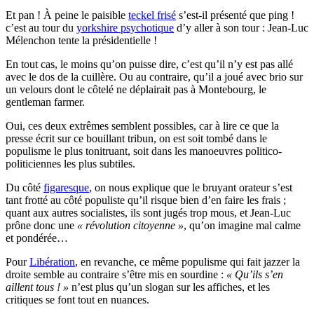
Et pan ! À peine le paisible
teckel frisé
s’est-il présenté que ping !
c’est au tour du
yorkshire psychotique
d’y aller à son tour : Jean-Luc
Mélenchon tente la présidentielle !
En tout cas, le moins qu’on puisse dire, c’est qu’il n’y est pas allé
avec le dos de la cuillère. Ou au contraire, qu’il a joué avec brio sur
un velours dont le côtelé ne déplairait pas à Montebourg, le
gentleman farmer.
Oui, ces deux extrêmes semblent possibles, car à lire ce que la
presse écrit sur ce bouillant tribun, on est soit tombé dans le
populisme le plus tonitruant, soit dans les manoeuvres politico-
politiciennes les plus subtiles.
Du côté
figaresque
, on nous explique que le bruyant orateur s’est
tant frotté au côté populiste qu’il risque bien d’en faire les frais ;
quant aux autres socialistes, ils sont jugés trop mous, et Jean-Luc
prône donc une
« révolution citoyenne »
, qu’on imagine mal calme
et pondérée…
Pour
Libération
, en revanche, ce même populisme qui fait jazzer la
droite semble au contraire s’être mis en sourdine :
« Qu’ils s’en
aillent tous ! »
n’est plus qu’un slogan sur les affiches, et les
critiques se font tout en nuances.