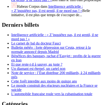
Habeas Corpus
dans
Intelligence artificielle :
« Z’inquiétez pas, il est gentil, il ne mord pas ! »
Belle
initiative, il est plus que temps de s'occuper de...
Derniers billets
Intelligence artificielle : « Z’inquiétez pas, il est gentil, il ne
mord pas ! »
Le carnet de bal du docteur Fauci
Bulletin météo : forte dépression sur Ceuta, retour à la
normale annoncé depuis Madrid
Bénéfices des banques, rachat d’Easyjet : profits de la guerre
en Iran
Et que reste-t-il à sauver, au juste ?
Un diamant est éternel, un cartel non
Note de service : l’État distribue 200 milliards, à 24 milliards
près
Cette forêt interdite aux moins de quinze ans
Le monde construit des réacteurs nucléaires et la France se
suicide
L’automobile française roule vers la cubanisation totale
Catégories