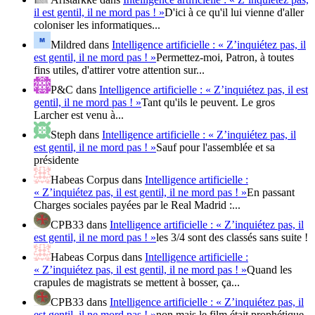
il est gentil, il ne mord pas ! »
D'ici à ce qu'il lui vienne d'aller
coloniser les informatiques...
Mildred
dans
Intelligence artificielle : « Z’inquiétez pas, il
est gentil, il ne mord pas ! »
Permettez-moi, Patron, à toutes
fins utiles, d'attirer votre attention sur...
P&C
dans
Intelligence artificielle : « Z’inquiétez pas, il est
gentil, il ne mord pas ! »
Tant qu'ils le peuvent. Le gros
Larcher est venu à...
Steph
dans
Intelligence artificielle : « Z’inquiétez pas, il
est gentil, il ne mord pas ! »
Sauf pour l'assemblée et sa
présidente
Habeas Corpus
dans
Intelligence artificielle :
« Z’inquiétez pas, il est gentil, il ne mord pas ! »
En passant
Charges sociales payées par le Real Madrid :...
CPB33
dans
Intelligence artificielle : « Z’inquiétez pas, il
est gentil, il ne mord pas ! »
les 3/4 sont des classés sans suite !
Habeas Corpus
dans
Intelligence artificielle :
« Z’inquiétez pas, il est gentil, il ne mord pas ! »
Quand les
crapules de magistrats se mettent à bosser, ça...
CPB33
dans
Intelligence artificielle : « Z’inquiétez pas, il
est gentil, il ne mord pas ! »
non mais le film était prophétique