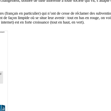
e changement, donnée de base inhérente à toute société qui vit, s’adapte
stes (français en particulier) qui n’ont de cesse de réclamer des subventi
t de façon limpide où se situe leur avenir : tout en bas en rouge, on voi
nternet) est en forte croissance (tout en haut, en vert).