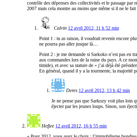
contrôle des dépenses des collectivités et le passage par
2007 mais cela montre au moins que même si il ne le fait pa
Calvin
12 avril 2012, 11 h 52 min
Point 1 : tu as raison, il voudrait revenir encore plu
ne pourra pas aller jusque là…
Point 2 : je me demande si Sarkoko n’est pas en tra
aux commandes lors de la ruine du pays. A ce moment
timide), et avec sa stature de « j’ai déjà été présiden
En général, quand il y a la tourmente, la majorité 
Deres
12 avril 2012, 13 h 42 min
Je ne pense pas que Sarkozy voit plus loin qu
éjecter par les jeunes loups. Sinon, son éjec
Hefjee
12 avril 2012, 16 h 55 min
« Pour 2012, vous avez le choix : l’immobilisme bondissan