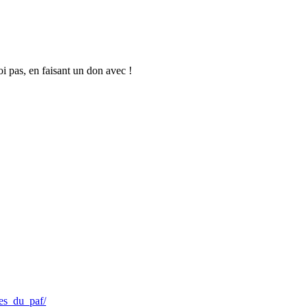
oi pas, en faisant un don avec !
nes_du_paf/