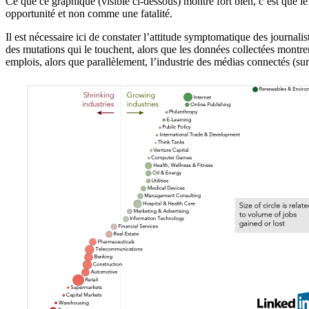
Ce que ce graphique (visible ci-dessous) montre fort bien, c’est que l
opportunité et non comme une fatalité.
Il est nécessaire ici de constater l’attitude symptomatique des journali
des mutations qui le touchent, alors que les données collectées montren
emplois, alors que parallèlement, l’industrie des médias connectés (sur i