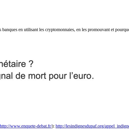
les banques en utilisant les cryptomonnaies, en les promouvant et pourqu
http://www.enquete-debat.fr/
):
http://lesindignesdupaf.org/appel_indig