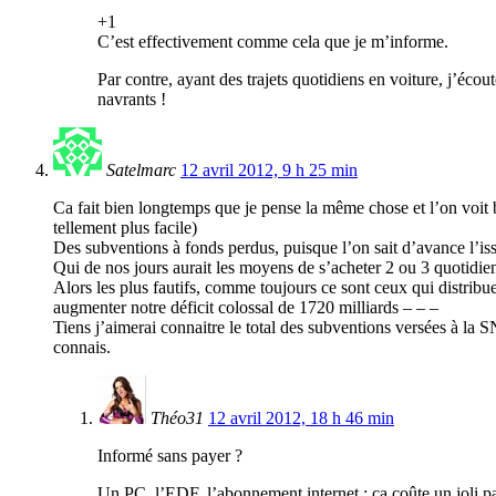
+1
C’est effectivement comme cela que je m’informe.
Par contre, ayant des trajets quotidiens en voiture, j’éc
navrants !
Satelmarc
12 avril 2012, 9 h 25 min
Ca fait bien longtemps que je pense la même chose et l’on voit b
tellement plus facile)
Des subventions à fonds perdus, puisque l’on sait d’avance l’i
Qui de nos jours aurait les moyens de s’acheter 2 ou 3 quotidien
Alors les plus fautifs, comme toujours ce sont ceux qui distrib
augmenter notre déficit colossal de 1720 milliards – – –
Tiens j’aimerai connaitre le total des subventions versées à la SN
connais.
Théo31
12 avril 2012, 18 h 46 min
Informé sans payer ?
Un PC, l’EDF, l’abonnement internet : ça coûte un joli pa