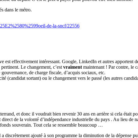
és dans le métro.
-l%25E2%2580%2599oeil-de-la-sncf/22556
tive est effectivement intéressant. Google, LinkedIn et autres apportent 
i pertinent. Le changement, c’est
vraiment
maintenant ! Par contre, le c
 gouvernance, de charge fiscale, d’acquis sociaux, etc.
té (candidat sortant) ou le changement vers le passé (les autres candida
Mitterrand, et donc il voudrait bien revenir 30 ans en arrière si cela étai
t direct de la volonté d’indépendance industrielle du pays . Au lieu de n
 un fonds souverain. Tout cela se ressemble beaucoup …
l a discrètement ajouté à son programme la diminution de la dépense pub