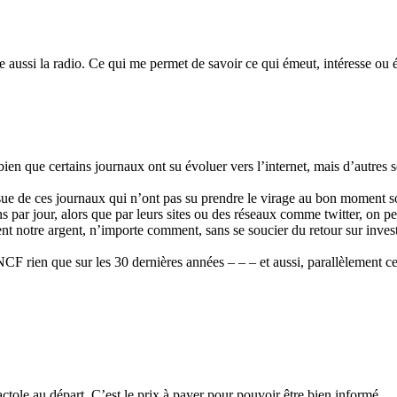
oute aussi la radio. Ce qui me permet de savoir ce qui émeut, intéresse o
ien que certains journaux ont su évoluer vers l’internet, mais d’autres s
ssue de ces journaux qui n’ont pas su prendre le virage au bon moment 
s par jour, alors que par leurs sites ou des réseaux comme twitter, on 
uent notre argent, n’importe comment, sans se soucier du retour sur inve
CF rien que sur les 30 dernières années – – – et aussi, parallèlement cell
ctole au départ. C’est le prix à payer pour pouvoir être bien informé.