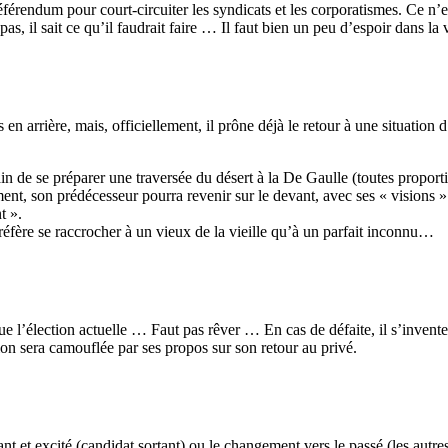
 référendum pour court-circuiter les syndicats et les corporatismes. Ce 
s, il sait ce qu’il faudrait faire … Il faut bien un peu d’espoir dans la
s en arrière, mais, officiellement, il prône déjà le retour à une situation
in de se préparer une traversée du désert à la De Gaulle (toutes proporti
, son prédécesseur pourra revenir sur le devant, avec ses « visions » sur
t ».
préfère se raccrocher à un vieux de la vieille qu’à un parfait inconnu…
e l’élection actuelle … Faut pas rêver … En cas de défaite, il s’inventera
tion sera camouflée par ses propos sur son retour au privé.
t et excité (candidat sortant) ou le changement vers le passé (les autres