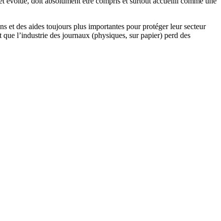
 et évolue, doit absolument être compris et surtout accueilli comme une
ons et des aides toujours plus importantes pour protéger leur secteur
t que l’industrie des journaux (physiques, sur papier) perd des