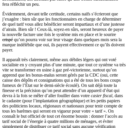
fera réfléchir un peu.
Évidemment, devant telle certitude, certains naïfs s’écrieront que
j’exagère : bien sûr que les fonctionnaires en charge de déterminer
de quel tarif vous allez bénéficier seront impartiaux et d’une justesse
d’airain. Bien sûr ! Ceux-là, soyez-en sûrs, seront heureux de payer
la nouvelle facture une fois le système mis en place et le sourire
crispé
qu’on pourra voir sur leur visage dans quelques mois sera la
marque indélébile que oui, ils payent effectivement ce qu’ils doivent
payer.
Il apparaît très clairement, même aux débiles légers qui ont voté
socialiste en y croyant plus d’une minute, que tout ce système va très
vite se transformer en usine à gaz pré-victorienne, surtout qu’on
apprend que les bonus-malus seront gérés par la CDC (oui, cette
caisse des dépôts et consignations qui a été de tous les bons coups
fumeux de l’État sur le demi-siècle écoulé). On sait déjà toute la
finesse et la précision qu’on peut attendre d’un appareil d’état qui
devra à la fois se mêler d’aller fouiller dans votre
casier fiscal
, dans
le cadastre (pour l’implantation géographique) et les petits papiers
des politiciens locaux, régionaux et nationaux pour tenir compte de
tous les barèmes qui seront en vigueur pour votre « tarif ». On
connaît le but officiel de tout cet énorme bousin : donner l’accès au
tarif social de l’énergie à quatre millions de ménages, et éviter
simplement de distribuer ce tarif social sans aucune vérification