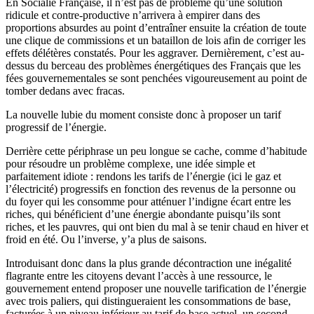
En Socialie Française, il n’est pas de problème qu’une solution
ridicule et contre-productive n’arrivera à empirer dans des
proportions absurdes au point d’entraîner ensuite la création de toute
une clique de commissions et un bataillon de lois afin de corriger les
effets délétères constatés. Pour les aggraver. Dernièrement, c’est au-
dessus du berceau des problèmes énergétiques des Français que les
fées gouvernementales se sont penchées vigoureusement au point de
tomber dedans avec fracas.
La nouvelle lubie du moment consiste donc à proposer un tarif
progressif de l’énergie.
Derrière cette périphrase un peu longue se cache, comme d’habitude
pour résoudre un problème complexe, une idée simple et
parfaitement idiote : rendons les tarifs de l’énergie (ici le gaz et
l’électricité) progressifs en fonction des revenus de la personne ou
du foyer qui les consomme pour atténuer l’indigne écart entre les
riches, qui bénéficient d’une énergie abondante puisqu’ils sont
riches, et les pauvres, qui ont bien du mal à se tenir chaud en hiver et
froid en été. Ou l’inverse, y’a plus de saisons.
Introduisant donc dans la plus grande décontraction une inégalité
flagrante entre les citoyens devant l’accès à une ressource, le
gouvernement entend proposer une nouvelle tarification de l’énergie
avec trois paliers, qui distingueraient les consommations de base,
facturées à un niveau inférieur au tarif de base actuel, un second