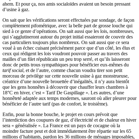
ahem. Et pour ça, nos amis socialoïdes avaient un besoin pressant
d’usine à gaz.
On sait que les vérifications seront effectuées par sondage, de façon
complètement pifométrique, avec la belle part de grosse louche qui
sied à ce genre d’opérations. On sait aussi que les lois, nombreuses,
qui s’agglutineront autour du projet initial essaieront de couvrir des
cas particuliers toujours plus nombreux. On sait aussi que ce sera
voué à un échec cuisant précisément parce que d’un côté, les élus et
ceux qui rédigent les lois voudront pouvoir passer au travers des
mailles d’un filet républicain un peu trop serré, et qu’ils laisseront
donc de petits trous sympathiques pour bénéficier eux-mêmes du
tarif social
, et de l’autre, comme chacun voudra tirer son petit
morceau de privilège sur cette nouvelle usine à gaz monstrueuse,
créatrice d’une nouvelle brouettée d’inégalités, il n’y aura bientôt
que les gens honnêtes à découvrir que chauffer leurs chambres à
18°C en hiver, c’est « Tarif De Gaspillage ». Les autres, d’une
honnêteté adaptée aux temps modernes, sauront où aller pleurer pour
bénéficier de l’autre tarif (pas de confort, le troisième).
Enfin, pour la bonne bouche, le projet en cours prévoit que
l’interdiction des coupures de gaz, d’électricité et de chaleur en hiver
sera « généralisée ». La France est un pays de cocagne où la
moindre facture peut et doit immédiatement être répartie sur les 65
millions d’habitants, pardon les 36 millions de ménages imposables,