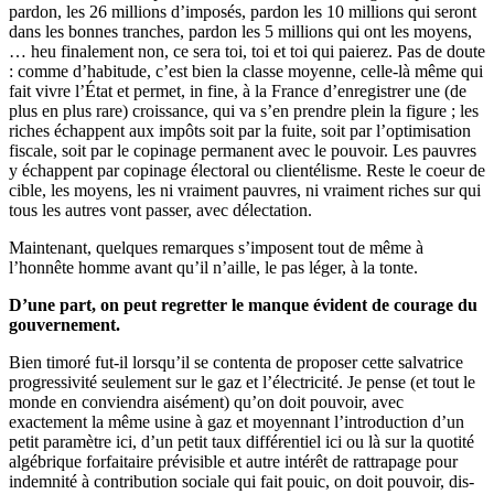
pardon, les 26 millions d’imposés, pardon les 10 millions qui seront
dans les bonnes tranches, pardon les 5 millions qui ont les moyens,
… heu finalement non, ce sera toi, toi et toi qui paierez. Pas de doute
: comme d’habitude, c’est bien la classe moyenne, celle-là même qui
fait vivre l’État et permet, in fine, à la France d’enregistrer une (de
plus en plus rare) croissance, qui va s’en prendre plein la figure ; les
riches échappent aux impôts soit par la fuite, soit par l’optimisation
fiscale, soit par le copinage permanent avec le pouvoir. Les pauvres
y échappent par copinage électoral ou clientélisme. Reste le coeur de
cible, les moyens, les ni vraiment pauvres, ni vraiment riches sur qui
tous les autres vont passer, avec délectation.
Maintenant, quelques remarques s’imposent tout de même à
l’honnête homme avant qu’il n’aille, le pas léger, à la tonte.
D’une part, on peut regretter le manque évident de courage du
gouvernement.
Bien timoré fut-il lorsqu’il se contenta de proposer cette salvatrice
progressivité seulement sur le gaz et l’électricité. Je pense (et tout le
monde en conviendra aisément) qu’on doit pouvoir, avec
exactement la même usine à gaz et moyennant l’introduction d’un
petit paramètre ici, d’un petit taux différentiel ici ou là sur la quotité
algébrique forfaitaire prévisible et autre intérêt de rattrapage pour
indemnité à contribution sociale qui fait pouic, on doit pouvoir, dis-