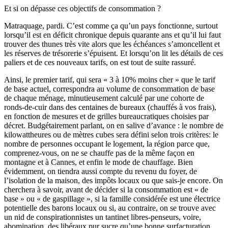
Et si on dépasse ces objectifs de consommation ?
Matraquage, pardi. C’est comme ça qu’un pays fonctionne, surtout
lorsqu’il est en déficit chronique depuis quarante ans et qu’il lui faut
trouver des thunes très vite alors que les échéances s’amoncellent et
les réserves de trésorerie s’épuisent. Et lorsqu’on lit les détails de ces
paliers et de ces nouveaux tarifs, on est tout de suite rassuré.
Ainsi, le premier tarif, qui sera « 3 à 10% moins cher » que le tarif
de base actuel, correspondra au volume de consommation de base
de chaque ménage, minutieusement calculé par une cohorte de
ronds-de-cuir dans des centaines de bureaux (chauffés à vos frais),
en fonction de mesures et de grilles bureaucratiques choisies par
décret. Budgétairement parlant, on en salive d’avance : le nombre de
kilowattheures ou de mètres cubes sera défini selon trois critères: le
nombre de personnes occupant le logement, la région parce que,
comprenez-vous, on ne se chauffe pas de la même façon en
montagne et à Cannes, et enfin le mode de chauffage. Bien
évidemment, on tiendra aussi compte du revenu du foyer, de
l’isolation de la maison, des impôts locaux ou que sais-je encore. On
cherchera à savoir, avant de décider si la consommation est « de
base » ou « de gaspillage », si la famille considérée est une électrice
potentielle des barons locaux ou si, au contraire, on se trouve avec
un nid de conspirationnistes un tantinet libres-penseurs, voire,
abomination, des libéraux pur sucre qu’une bonne surfacturation