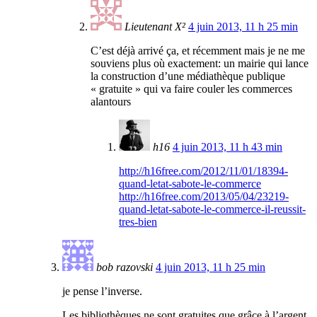
Lieutenant X²
4 juin 2013, 11 h 25 min
C’est déjà arrivé ça, et récemment mais je ne me
souviens plus où exactement: un mairie qui lance
la construction d’une médiathèque publique
« gratuite » qui va faire couler les commerces
alantours
h16
4 juin 2013, 11 h 43 min
http://h16free.com/2012/11/01/18394-
quand-letat-sabote-le-commerce
http://h16free.com/2013/05/04/23219-
quand-letat-sabote-le-commerce-il-reussit-
tres-bien
bob razovski
4 juin 2013, 11 h 25 min
je pense l’inverse.
Les bibliothèques ne sont gratuites que grâce à l’argent