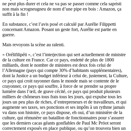
ne peut plus durer et cela ne va pas se passer comme cela sapristi
non mais scrogneugneu de nom d’une pipe en bois : Amazon, ça
suffit à la fin !
En substance, c’est l’avis posé et calculé par Aurélie Filippetti
concernant Amazon. Posant un geste fort, Aurélie est partie en
guerre.
Mais revoyons la scène au ralenti.
« Orélifilipéti », c’est l’interjection qui sert actuellement de ministre
de la culture en France. Car ce pays, endetté de plus de 1800
milliards, dont le nombre de ministres est deux fois celui de
l’Allemagne (pays qui compte 30% d’habitants supplémentaires),
dont la Justice a un budget inférieur à celui de, justement, la Culture,
ce pays qui croit rayonner dans le monde mais se contente de le
crayonner, ce pays qui souffre, à force de se prendre sa propre
lumière dans l’œil, de grave cécité, ce pays qui produit plusieurs
milliers de chômeurs tous frais tous les jours, qui expulse tous les
jours un peu plus de riches, d’entrepreneurs et de travailleurs, et qui
augmente ses taxes, ses ponctions et ses impôts à un rythme jamais
vu dans son histoire, ce pays dispose, eh oui, d’un ministère de la
culture, qui rémunère un bataillon de fonctionnaires pour s’assurer
que les derniers cacas géants gonflables de Paul Mc Pröot seront
correctement exposés en place publique, ou qu’on trouvera bien un