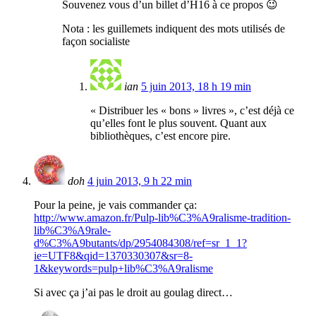
Souvenez vous d’un billet d’H16 à ce propos 😉
Nota : les guillemets indiquent des mots utilisés de
façon socialiste
ian
5 juin 2013, 18 h 19 min
« Distribuer les « bons » livres », c’est déjà ce
qu’elles font le plus souvent. Quant aux
bibliothèques, c’est encore pire.
doh
4 juin 2013, 9 h 22 min
Pour la peine, je vais commander ça:
http://www.amazon.fr/Pulp-lib%C3%A9ralisme-tradition-
lib%C3%A9rale-
d%C3%A9butants/dp/2954084308/ref=sr_1_1?
ie=UTF8&qid=1370330307&sr=8-
1&keywords=pulp+lib%C3%A9ralisme
Si avec ça j’ai pas le droit au goulag direct…