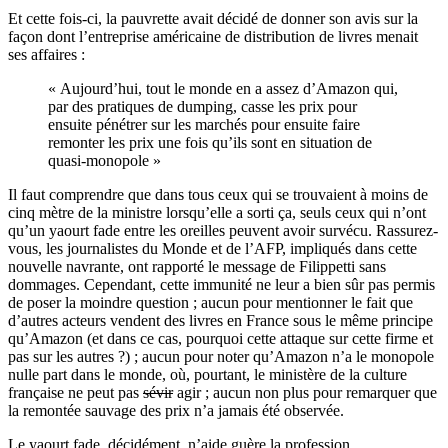
Et cette fois-ci, la pauvrette avait décidé de donner son avis sur la
façon dont l’entreprise américaine de distribution de livres menait
ses affaires :
« Aujourd’hui, tout le monde en a assez d’Amazon qui,
par des pratiques de dumping, casse les prix pour
ensuite pénétrer sur les marchés pour ensuite faire
remonter les prix une fois qu’ils sont en situation de
quasi-monopole »
Il faut comprendre que dans tous ceux qui se trouvaient à moins de
cinq mètre de la ministre lorsqu’elle a sorti ça, seuls ceux qui n’ont
qu’un yaourt fade entre les oreilles peuvent avoir survécu. Rassurez-
vous, les journalistes du Monde et de l’AFP, impliqués dans cette
nouvelle navrante, ont rapporté le message de Filippetti sans
dommages. Cependant, cette immunité ne leur a bien sûr pas permis
de poser la moindre question ; aucun pour mentionner le fait que
d’autres acteurs vendent des livres en France sous le même principe
qu’Amazon (et dans ce cas, pourquoi cette attaque sur cette firme et
pas sur les autres ?) ; aucun pour noter qu’Amazon n’a le monopole
nulle part dans le monde, où, pourtant, le ministère de la culture
française ne peut pas
sévir
agir ; aucun non plus pour remarquer que
la remontée sauvage des prix n’a jamais été observée.
Le yaourt fade, décidément, n’aide guère la profession.