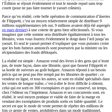
l’Édition se réjouit évidemment et tout le monde repart sans trop
courir (pour ne pas faire tourner le yaourt crânien).
Parce qu’en réalité, cette belle opération de communication d’âneries
de Filippetti, c’est un moyen relativement simple de distribuer 9
millions supplémentaires (eh oui, 9 millions avaient déjà été aspergés
en mars dernier
) à une coterie de gens bien sélectionnés. Si vous
imaginez que cette somme sera distribuée égalitairement à tous les
libraires, vous vous fourrez évidemment le doigt dans l’œil jusqu’au
yaourt. Et seul le yaourt permet d’expliquer que vous puissiez croire
que les buts fumeux annoncés sont poursuivis par la ministre ou les
récipiendaires des fonds débloqués.
La réalité est simple : Amazon vend des livres à des gens qui n’iront
pas, de toute façon, dans une librairie, quoi que fassent Filippetti et
sa horde de suiveurs au goût bulgare. Amazon répond à un besoin
précis qui ne peut pas être rempli par les librairies de quartier ; ce
vendeur en ligne, et tous les autres, se sont en réalité spécialisés dans
les ventes de longue traîne, c’est-à-dire le livre difficile à obtenir,
celui qui est sorti en 300 exemplaires et qui est conservé, un temps,
chez l’éditeur ou l’imprimeur. Amazon et ses concurrents sont, en
réalité, le seul moyen pratique et viable de faire de la marge en
vendant des exemplaires de produits sortis en faible quantité. Le
secret est que le mode de vente permet de répéter des millions de
fois ce genre de ventes, prohibitives dans un mode traditionnel.