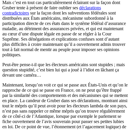
Mais c’est en tout cas particulièrement éclairant sur la façon dont
Gruber tente à présent de faire oublier ses
déclarations
contradictoires
sur la façon dont les subventions fédérales sont
distribuées aux États américains, mécanisme subordonné à la
participation directe de ces états dans le système fédéral d’assurance
maladie, au détriment des assurances privées, et qui est maintenant
au cœur d’une dispute légale en passe de se régler à la Cour
Suprême. Ses dénégations et explications confuses sont d’autant
plus difficiles à croire maintenant qu’il a ouvertement admis trouver
tout à fait normal de mentir au peuple pour imposer ses opinions
politiques.
Peut-être pense-t-il que les électeurs américains sont stupides ; mais
question stupidité, c’est bien lui qui a joué à l’idiot en lâchant ça
devant une caméra…
Maintenant, lorsqu’on voit ce qui se passe aux États-Unis et qu’on le
rapproche de ce qui se passe en France, on ne peut qu’être frappé
par la similarité des comportements et des mécanismes qui se mettent
en place. La candeur de Gruber dans ses déclarations, montrant ainsi
tout le mépris qu’il peut avoir pour les électeurs lambda de son pays,
n’est pas sans rappeler ce même mépris qu’on trouve régulièrement
de ce côté-ci de l’Atlantique, lorsque par exemple le parlement se
fiche ouvertement de l’avis souverain pour passer ses petites lubies
en loi. De ce point de vue, l’étonnement (et l’agacement logique) de