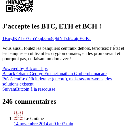
J'accepte les BTC, ETH et BCH !
1BuyJKZLeEG5YkpbGn4QhtNTxhUqtpEGKf
Vous aussi, foutez les banquiers centraux dehors, terrorisez l’État et
les banques en utilisant les cryptomonnaies, en les promouvant et
pourquoi pas, en faisant un don avec !
Powered by Bitcoin Tips
Barack Obama
George Frêche
Jonathan Gruber
obamacare
Navigation
Précédent
Le déficit dérape (encore), mais rassurez-vous, des
solutions existent.
de
Suivant
Bitcoin à la rescousse
l’article
246 commentaires
Le Gnôme
14 novembre 2014 at 9 h 07 min