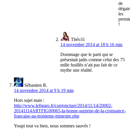
de
dégai
les
premi
!
Théo31
14 novembre 2014 at 18 h 16 min
Dommage que le parti qui se
présentait jadis comme celui des 75
mille fusillés n’ait pas fait de ce
mythe une réalité.
Sébastien R.
14 novembre 2014 at 9 h 19 min
Hors sujet mais :
http://www.lefigaro.fr/conjoncture/2014/11/14/20002-
20141114ARTFIG00065-la-bonne-surprise-de-la-croissance-
francaise-au-troisieme-trimestre.php
Youpi tout va bien, nous sommes sauvés !