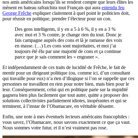
nos amis américains lorsqu’ils se rendent compte que leurs élites les
mènent en bateau rafraichira tout Français qui aura
entendu feu
George Frêche
expliquer clairement à quel point le politicien doit,
pour réussir en politique, prendre l’électeur pour un con.
Des gens intelligents, il y en a 5 à 6 %, il y en a 3 %
avec moi et 3 % contre, je change rien du tout. Donc je
fais campagne auprès des cons et là je ramasse des voix
en masse. (…) Les cons sont majoritaires, et moi j’ai
toujours été élu par une majorité de cons et ça continue
parce que je sais comment les « engraner ».
Et indépendamment de ces traits de lucidité de Frêche, le fait de
mentir pour un dirigeant politique (ou, comme ici, d’un consultant
qui travaille pour eux) n’a rien d’illogique si l’on se rappelle que ces
personnes ne travaillent en rien pour notre bien, mais bien pour le
leur. Conséquemment, celui qui en politique parie sur la stupidité
gagnera bien plus facilement que tout autre, quitte a proposer des
solutions collectivistes parfaitement idiotes, inopérantes et qui se
terminent, à l’instar de l’Obamacare, en véritable désastre.
Enfin, une note à mes éventuels lecteurs américains francophiles :
vous savez, l’Obamacare, nous savons exactement ce que ça vaut.
Nous sommes votre futur, et il n’est vraiment pas rose.