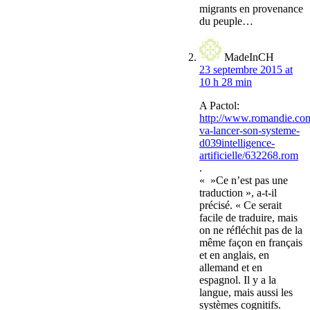
migrants en provenance
du peuple…
MadeInCH
23 septembre 2015 at
10 h 28 min
A Pactol:
http://www.romandie.c
va-lancer-son-systeme-
d039intelligence-
artificielle/632268.rom
.
« »Ce n’est pas une
traduction », a-t-il
précisé. « Ce serait
facile de traduire, mais
on ne réfléchit pas de la
même façon en français
et en anglais, en
allemand et en
espagnol. Il y a la
langue, mais aussi les
systèmes cognitifs.