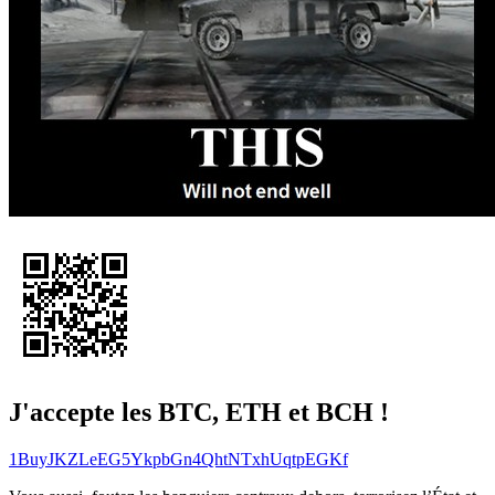
J'accepte les BTC, ETH et BCH !
1BuyJKZLeEG5YkpbGn4QhtNTxhUqtpEGKf