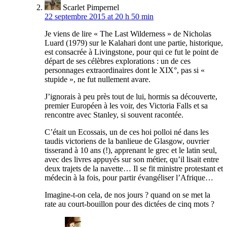
Scarlet Pimpernel
22 septembre 2015 at 20 h 50 min
Je viens de lire « The Last Wilderness » de Nicholas
Luard (1979) sur le Kalahari dont une partie, historique,
est consacrée à Livingstone, pour qui ce fut le point de
départ de ses célèbres explorations : un de ces
personnages extraordinaires dont le XIX°, pas si «
stupide », ne fut nullement avare.
J’ignorais à peu près tout de lui, hormis sa découverte,
premier Européen à les voir, des Victoria Falls et sa
rencontre avec Stanley, si souvent racontée.
C’était un Ecossais, un de ces hoi polloi né dans les
taudis victoriens de la banlieue de Glasgow, ouvrier
tisserand à 10 ans (!), apprenant le grec et le latin seul,
avec des livres appuyés sur son métier, qu’il lisait entre
deux trajets de la navette… Il se fit ministre protestant et
médecin à la fois, pour partir évangéliser l’Afrique…
Imagine-t-on cela, de nos jours ? quand on se met la
rate au court-bouillon pour des dictées de cinq mots ?