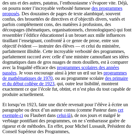
des uns et des autres, patatras, l’enthousiasme s’évapore vite. Déjà,
on pourra noter l’incroyable verbosité fumeuse
des programmes
proposés
. Des douzaines de pages de texte alambiqué, souvent
confus, des brouettées de directives et d’objectifs divers, variés et
parfois complètement cons, des matières à profusions, des
découpages (thématiques, organisationnels, chronologiques) qui font
ressembler l’édifice éducationnel à un brouet aux mille influences
tiraillant l’enseignant, confronté à ce genre de prose, entre son
objectif évident — instruire des élèves — et celui du ministère,
parfaitement illisible. Cette incroyable verbosité des programmes,
parfaitement raccord avec celle d’une ministre camouflant ses idées
dogmatiques dans de gros nuages de mots douillets, est à comparer
avec la frugalité efficace des
programmes scolaires des années
passées
. Je vous encourage ainsi à jeter un œil sur les
programmes
de mathématiques de 1970
, ou au programme scolaire
des primaire
et du début collège de 1923
, qui, outre leur lisibilité, montrent
exactement ce que l’école fut, obtint, et n’est plus du tout capable de
produire actuellement.
Et lorsqu’en 1923, faire une dictée revenait pour l’élève à écrire un
paragraphe ou deux d’un auteur connu (comme Pasteur dans
cet
exemple-ci
ou Flaubert dans
celui-là
), de nos jours et malgré le
verbiage pontifiant des programmes, on ne s’embarrasse guère de
rigueur et de méthodes. En effet, pour Michel Lussault, Président du
Conseil Supérieur des Programmes,