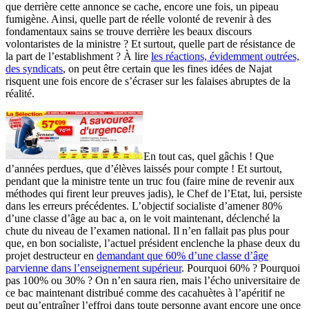
que derrière cette annonce se cache, encore une fois, un pipeau
fumigène. Ainsi, quelle part de réelle volonté de revenir à des
fondamentaux sains se trouve derrière les beaux discours
volontaristes de la ministre ? Et surtout, quelle part de résistance de
la part de l’establishment ? À lire
les réactions, évidemment outrées,
des syndicats
, on peut être certain que les fines idées de Najat
risquent une fois encore de s’écraser sur les falaises abruptes de la
réalité.
En tout cas, quel gâchis ! Que
d’années perdues, que d’élèves laissés pour compte ! Et surtout,
pendant que la ministre tente un truc fou (faire mine de revenir aux
méthodes qui firent leur preuves jadis), le Chef de l’Etat, lui, persiste
dans les erreurs précédentes. L’objectif socialiste d’amener 80%
d’une classe d’âge au bac a, on le voit maintenant, déclenché la
chute du niveau de l’examen national. Il n’en fallait pas plus pour
que, en bon socialiste, l’actuel président enclenche la phase deux du
projet destructeur en
demandant que 60% d’une classe d’âge
parvienne dans l’enseignement supérieur
. Pourquoi 60% ? Pourquoi
pas 100% ou 30% ? On n’en saura rien, mais l’écho universitaire de
ce bac maintenant distribué comme des cacahuètes à l’apéritif ne
peut qu’entraîner l’effroi dans toute personne ayant encore une once