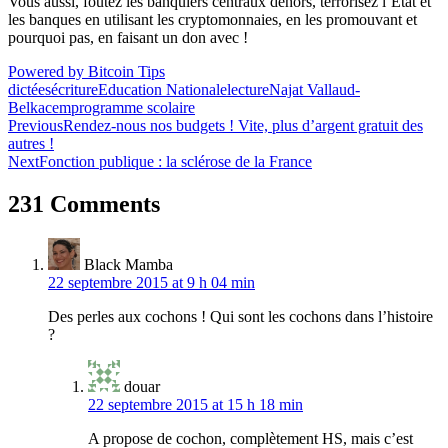
Vous aussi, foutez les banquiers centraux dehors, terrorisez l’État et
les banques en utilisant les cryptomonnaies, en les promouvant et
pourquoi pas, en faisant un don avec !
Powered by Bitcoin Tips
dictées
écriture
Education Nationale
lecture
Najat Vallaud-
Belkacem
programme scolaire
Navigation
Previous
Rendez-nous nos budgets ! Vite, plus d’argent gratuit des
autres !
de
Next
Fonction publique : la sclérose de la France
l’article
231 Comments
Black Mamba
22 septembre 2015 at 9 h 04 min
Des perles aux cochons ! Qui sont les cochons dans l’histoire
?
douar
22 septembre 2015 at 15 h 18 min
A propose de cochon, complètement HS, mais c’est